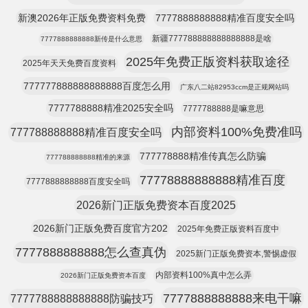
新澳2026年正版免费资料免费
7777888888888精准百度安全吗
新疆777788888888888888是啥
7777888888888新传是什么意思
2025年免费正版资料获取途径
2025年天天免费百度资料
777777888888888888百度怎么用
广东八二站82953ccm是正规网站吗
7777788888精准2025安全吗
7777788888是嘛意思
内部资料100%免费准吗
777788888888精准百度安全吗
777778888精准传真怎么防骗
777788888888精准的来源
77778888888888精准百度
7777888888888百度安全吗
2026新门正版免费资本百度2025
2026新门正版免费百度官方202
2025年免费正版资料百度中
7777888888888怎么查真伪
2025新门正版免费资本,警惕虚假
内部资料100%真中怎么弄
2026新门正版免费资本百度
7777888888888来电干嘛
7777788888888888防骗技巧