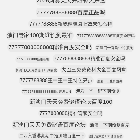
2026新奥天天开好彩大乐透
7777788888888百度正品吗
7777788888新奥精准减肥效果怎么样
澳门管家100期谁预测最准
7777788888888888百度安全密码
77777888888888精准百度安全吗
新澳门一肖马中特预测
7777888888888精准百度安全吗
77778888888新准新疆
大巴三免费资料大全百度网盘
新澳门天天免费谜语10期百度
7777788888王中王中王特色亮点
澳彩十二生肖预测
澳彩一肖一码下期预测
777777888888888888百度怎么搜
新澳门天天免费谜语论坛百度100
7777888888精准管家安全吗
新澳门天天免费谜语百度论坛
新澳一下期预测百度
二四六香港期期中预测准百度一下
澳门管家婆100谜语答案