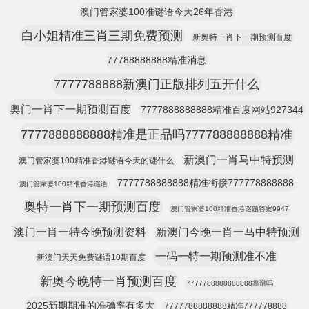
澳门管家婆100准谜语今天26年香港
白小姐精准三肖三期免费预测
新奥特一肖下一期预测百度
77788888888精准消息
7777788888新澳门正版排列五开什么
奥门一肖下一期预测百度
7777888888888精准百度网站927344
7777888888888精准是正品吗777788888888精准
新澳门一肖马中特预测
澳门管家婆100精准香港谜语今天的谜什么
7777788888888精准街接777778888888
澳门管家婆100精准香港谜语
奥特一肖下一期预测百度
澳门管家婆100精准香港谜题答案9947
澳门一肖一特今晚预测资料
新澳门今晚一肖一马中特预测
一码一特一期预测准不准
新澳门天天免费谜语10期百度
新奥今晚特一肖预测百度
7777788888888888靠谱吗
2025新期期准的准确率有多大
7777788888888精准777778888