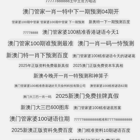
77777888888王中王官方电话
澳门管家一肖一特中下一期预测04期开
新奥特一下一期预测百度
管家婆100期中管家 管家婆100期中管家 下一期预测
澳门管家婆100精准香港谜语今天1
77778888
澳门管家100期谁预测最准
澳门一肖一码一恃预测
新澳门特一肖下预测百度
澳门管家婆100精准谜语今天的谜诸葛
2025年正版资料免费最新真假
2025澳门正版免费资本车真相
新澳今晚开一肖一特预测和神算子
澳门管家婆100精准香港谜好天天徐州科技有限公司
澳管家婆100精准谜语82期
2025新澳门免费挂牌真假
澳门大三巴一肖一码
新澳门大三巴600图库
澳门管家婆100精准谜底答案
澳门管家婆100谜语往期
7777788888888精准和7777888888888
2025新澳正版资科免费百度
澳门精准资料10期谜语百度