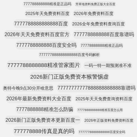
777788888888精准是正品吗
芳草地资料免费正版大全百度
2025年天免费资料百度
2026年免费资料百度
7777788888888888百度
2026全年免费资料查询百度
2026年天天免费资料百度官方
7777788888888百度靠谱吗
7777788888888百度安全吗
77778888888精准正品吗
777777888888888888百度号码解析
7777788888888精准管家图片
一码一特一期预测准不准
2026新门正版免费资本猴警惕虚
77777777777888888888888靠谱吗
奥特今晚9点30分开啥意思
2026年最新免费资料大全百度
2025年天天免费查询资料百度
7777888888精准怎么防骗
7777888888888精准百度怎么用
2026新门正版免费资本更新百度一
2026年正版资料免费资料百度
777778888传真是真的吗
77777788888888888百度安全吗