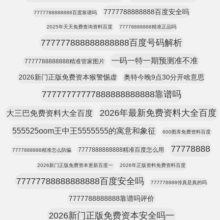
7777788888888百度安全吗
7777788888888百度靠谱吗
2025年天天免费查询资料百度
77778888888精准正品吗
777777888888888888百度号码解析
一码一特一期预测准不准
7777788888888精准管家图片
2026新门正版免费资本猴警惕虚
奥特今晚9点30分开啥意思
77777777777888888888888靠谱吗
2026年最新免费资料大全百度
大三巴免费资料大全百度
555525oom王中王5555555的寓意和象征
600图库免费资料百度
77778888
7777888888888精准百度怎么用
7777888888精准怎么防骗
2026新门正版免费资本更新百度一
2026年正版资料免费资料百度
77777788888888888百度安全吗
777778888传真是真的吗
7777788888888靠谱吗评价
2026新门正版免费资本安全吗一