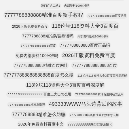
澳门广八二站1
内部资料100%准吗
7777788888888精准百度新手教程
7777788888888888百度结果
118论坛118资料大全3百度百
2026正版免费资料百度
7777788888精准防骗靠谱吗
内部资料最准100%准吗
7777788888888百度正品吗
77777788888888888百度
2026正版资料免费百度
免费内部资料100%准吗
7777788888888精准百度网址
7777778888888888百度
777777888888888888百度怎么搜
118论坛118资料大全3百度百种深度解
118论坛118资料大全3百度百料深度解
777777888888888888百度三大巴怎么用
7777888888888精准百度网站怎么用
493333WWW马头诗背后的故事
7777888888888精准靠谱吗
7777788888精准怎么防骗
7777788888新奥精准减肥效果怎么样
2026年免费资料百度中文
777788888888精准防骗技巧