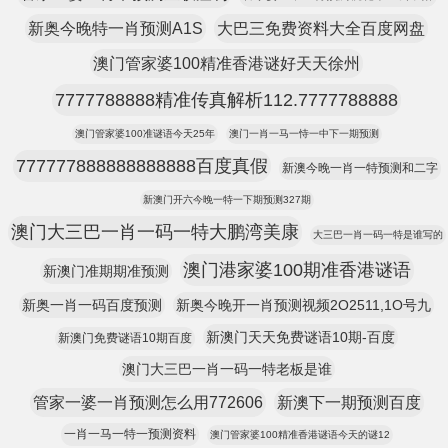
新奥今晚特一肖预测A1S
大巴三免费资料大全百度网盘
澳门管家婆100精准香港谜好天天徐州
7777788888精准传真解析112.7777788888
澳门管家婆100准谜语今天25年
澳门一肖一马一恃一中下一期预测
777777888888888888百度真假
新澳今晚一肖一特预测和二字
新澳门开六今晚一特一下期预测327期
澳门大三巴一肖一码一特大鹏湾美康
大三巴一肖一码一特是谁写的
澳门港家婆100期准香港谜语
新澳门准期期准预测
新奥一肖一码百度预测
新奥今晚开一肖预测视频2O2511,1O号九
新澳门天天免费谜语10期-百度
新澳门免费谜语10期百度
澳门大三巴一肖一码一特老板是谁
管家一婆一肖预测怎么用772606
新澳下一期预测百度
一肖一马一特一预测资料
澳门管家婆100精准香港谜语今天的谜12