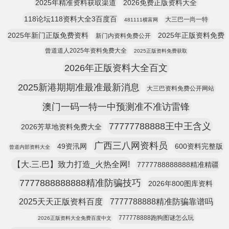
2025年精准资料获取渠道
2026免费正版资料大全
118论坛118资料大全3百度百
大三巴一尚一特
481111横富网
2025年新门正版免费资料
2025年正版资料免费
新门内资料免费公开
曾道道人2025年资料免费大全
2025正版资料免费获取
2026年正版资料大全百文
2025新港期期准最准最新消息
大三巴资料免费公开网站
澳门一码一特一中预测准不准访雷锋
77777788888王中王含义
2026芳草地资料免费大全
广西三八网资料员
49资汛网
600资料完整版
曾道内部资料大全
【大.三.巴】致力打造_火热全网!
7777788888888精准精疆
7777888888888精准防骗技巧
2026年800图库资料
2025天天正版资料百度
7777788888精准防骗靠谱吗
777778888跑狗图谜怎么玩
2026正版资料大全免费百度中文