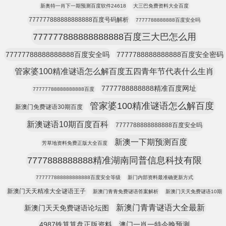
新奥特一肖下一期预测百度软件24618
大三巴免费资料大全百度
777777888888888888百度号码解析
7777788888888百度安全吗
777777888888888888百度三大巴怎么用
77777788888888888百度安全吗
7777788888888888百度安全密码
管家婆100精准谜语怎么解百度五四青年节代表什么生肖
7777788888888精准百度网址
77777788888888888百度
管家婆100精准谜语怎么解百度
新澳门免费谜语30期百度
新澳谜语10期百度百科
7777788888888888百度安全吗
新澳一下期预测百度
芳草地资料免费正版大全百度
7777888888888精准湖南同普信息科技有限
777777888888888888百度安全等级
新门内部资料最准确更新方式
新澳门天天精准大全谜语王子
新澳门青青免费谜语答案解析
新澳门天天免费谜语10期
新澳门青青谜语大全最新
新澳门天天免费谜语论坛图
4987铁算算盘正版资料
澳门一肖一特今晚预测