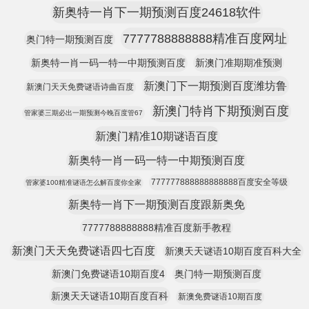
新奥特一肖下一期预测百度24618软件
7777788888888精准百度网址
奥门特一期预测百度
新奥特一肖一码一特一中期预测百度
新澳门准期期准预测
新澳门下一期预测百度潍坊鲁
新澳门天天免费谜语诗曲百度
新澳门特肖下期预测百度
管家婆三期必出一期预测今晚百度管67
新澳门精准10期谜语百度
新奥特一肖一码一特一中期预测百度
777777888888888888百度安全等级
管家婆100精准谜语怎么解百度你全家
新奥特一肖下一期预测百度跟新奥免
7777788888888精准百度新手教程
新澳门天天免费谜语四七百度
新澳天天谜语10期百度百科大全
新澳门免费谜语10期百度4
奥门特一期预测百度
新澳天天谜语10期百度百科
新澳免费谜语10期百度