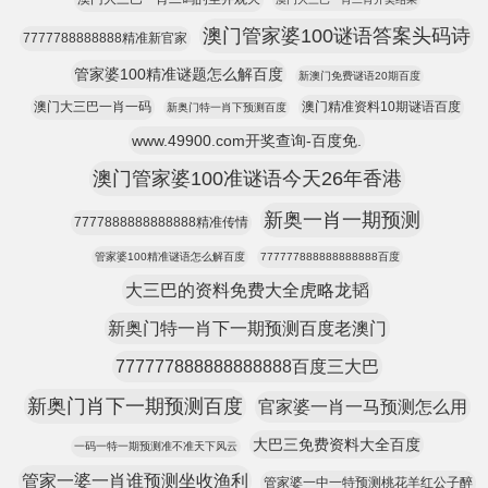
澳门管家婆100谜语答案头码诗
7777788888888精准新官家
管家婆100精准谜题怎么解百度
新澳门免费谜语20期百度
澳门大三巴一肖一码
澳门精准资料10期谜语百度
新奥门特一肖下预测百度
www.49900.com开奖查询-百度免.
澳门管家婆100准谜语今天26年香港
新奥一肖一期预测
7777888888888888精准传情
管家婆100精准谜语怎么解百度
777777888888888888百度
大三巴的资料免费大全虎略龙韬
新奥门特一肖下一期预测百度老澳门
777777888888888888百度三大巴
新奥门肖下一期预测百度
官家婆一肖一马预测怎么用
大巴三免费资料大全百度
一码一特一期预测准不准天下风云
管家一婆一肖谁预测坐收渔利
管家婆一中一特预测桃花羊红公子醉