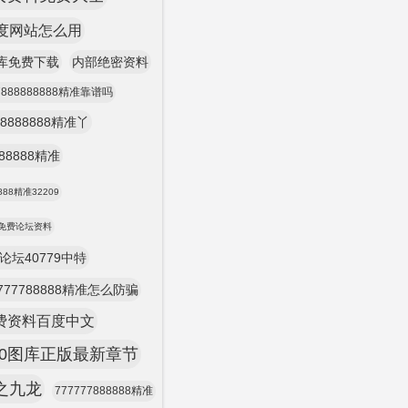
准百度网站怎么用
图库免费下载
内部绝密资料
7888888888精准靠谱吗
88888888精准丫
888888精准
8888精准32209
免费论坛资料
论坛40779中特
777788888精准怎么防骗
免费资料百度中文
800图库正版最新章节
网之九龙
777777888888精准