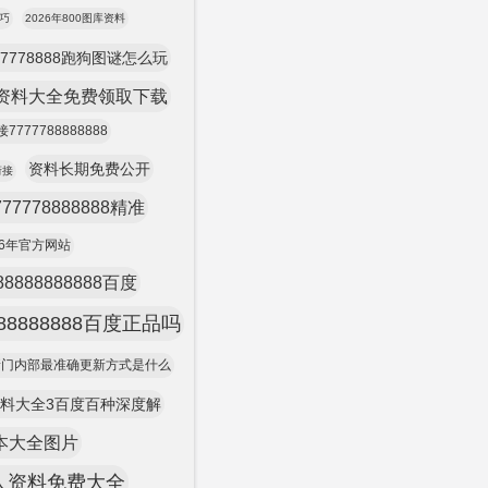
技巧
2026年800图库资料
77778888跑狗图谜怎么玩
准资料大全免费领取下载
7777788888888
资料长期免费公开
衔接
777778888888精准
26年官方网站
88888888888百度
788888888百度正品吗
新门内部最准确更新方式是什么
8资料大全3百度百种深度解
本大全图片
人资料免费大全