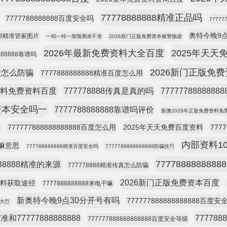
77778888888精准正品吗
7777788888888百度安全吗
77777
奥特今晚9
888精准管家图片
一码一特一期预测准不准
2026新门正版免费资本猴警惕虚
2026年最新免费资料大全百度
2025年天
8888888靠谱吗
2026新门正版免
精准怎么防骗
7777888888888精准百度怎么用
资料免费资料百度
777778888传真是真的吗
777777888888
资本安全吗一
7777788888888靠谱吗评价
新澳2026年正版免费资料免
777777888888888888百度怎么用
2025年天天免费百度资料
777
思
内部资料1
是嘛意思
777788888888精准百度安全吗
7777788888888888防骗技巧
777788888888
888888精准的来源
777778888精准传真怎么防骗
2026新门正版免费资本百度
资料获取途径
7777888888888来电干嘛
新奥特今晚9点30分开号有吗
777777888888888888百度
三大巴
精准和77777888888888
77778
777777888888888888百度安全等级