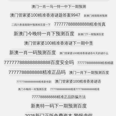
澳门一肖一马一恃一中下一期预测
澳门管家婆100精准香港谜题答案9947
新澳门准期期准预测
777777888888888精准传真
二四六香港期期中预测准百度一下
新澳门今晚特一肖下预测百度
新澳门下一期预测百度
澳门管家婆100精准香港谜下一期中垦
新澳一肖一码预测百度
澳门管家婆100精准香港谜语今天的谜什么
777777888888888888百度安全吗
7777788888888精准精疆
7777788888888精准正品吗
澳门一肖下一期预测百度
澳门管家婆100精准香港谜语
77777888888888精准新传剧
奥门今晚特一肖预测百度
7777888888888精准777788888888精准
777788888888精准正品防骗方法
新奥特一码下一期预测百度
2025新门正版免费资本,警惕虚假