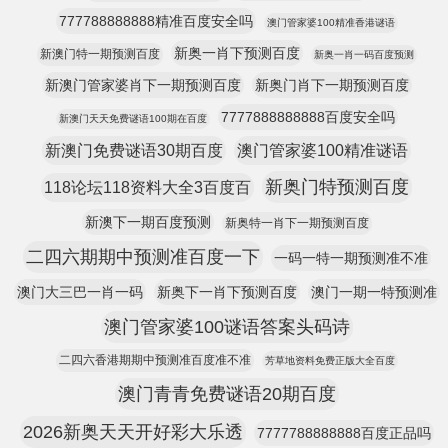
777788888888精准百度安全吗
澳门管家婆100精准香港谜语
新奥一肖下预测百度
新澳门特一期预测百度
新奥一肖一码百度预测
新澳门管家婆肖下一期预测百度
新奥门肖下一期预测百度
7777888888888百度安全吗
新澳门天天免费谜语100期在百度
新澳门免费谜语30期百度
澳门管家婆100精准谜语
新奥门特预测百度
118论坛118资料大全3百度百
新澳下一期百度预测
新奥特一肖下一期预测百度
二四六期期中预测准百度一下
一码一特一期预测准不准
澳门大三巴一肖一码
新奥下一肖下预测百度
澳门一期一特预测准
澳门管家婆100谜语答案头码诗
二四六香港期期中预测准百度准不准
芳草地资料免费正版大全百度
澳门青青免费谜语20期百度
2026新奥天天开好彩大乐透
7777788888888百度正品吗