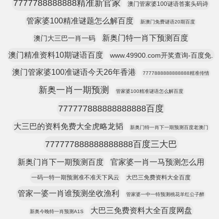
7777788888888精准新官家
澳门管家婆100谜语答案头码诗
管家婆100精准谜题怎么解百度
新澳门免费谜语20期百度
新奥门特一肖下预测百度
澳门大三巴一肖一码
澳门精准资料10期谜语百度
www.49900.com开奖查询-百度免.
澳门管家婆100准谜语今天26年香港
7777888888888888精准传情
新奥一肖一期预测
管家婆100精准谜语怎么解百度
777777888888888888百度
大三巴的资料免费大全虎略龙韬
新奥门特一肖下一期预测百度老澳门
777777888888888888百度三大巴
新奥门肖下一期预测百度
官家婆一肖一马预测怎么用
一码一特一期预测准不准天下风云
大巴三免费资料大全百度
管家一婆一肖谁预测坐收渔利
管家婆一中一特预测桃花羊红公子醉
大巴三免费资料大全百度网盘
新奥今晚特一肖预测A1S