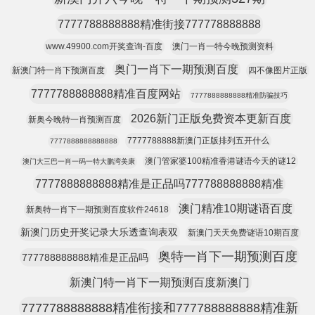
7777788888888精准街接777778888888
www.49900.com开奖查询-百度
澳门一肖一特今晚预测资料
奥门一肖下一期预测百度
新澳门特一肖下预测百度
四不像图片正版
7777788888888精准百度网站
7777888888888精准防骗技巧
2026新门正版免费资本更新百度
新奥今晚特一肖预测百度
7777788888新澳门正版排列五开什么
7777888888888888
澳门管家婆100精准香港谜语今天的谜12
澳门大三巴一肖一码一特大鹏湾美康
7777888888888精准是正品吗777788888888精准
澳门精准10期谜语百度
新奥特一肖下一期预测百度软件24618
新澳门历史开奖记录大乐透查询表双
新澳门天天免费谜语10期百度
奥特一肖下一期预测百度
777788888888精准是正品吗
新澳门特一肖下一期预测百度新澳门
7777788888888精准衔接和777788888888精准新