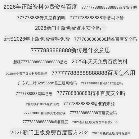
2026年正版资料免费资料百度
77777788888888888百度安全吗
777778888传真是真的吗
7777788888888靠谱吗评价
2026新门正版免费资本安全吗一
新澳2026年正版免费资料免费
7777888888888精准百度安全吗
7777888888888新传是什么意思
2025年天天免费百度资料
新疆777788888888888888是啥
777777888888888888百度怎么用
2025年免费正版资料获取途径
广东八二站82953ccm是正规网站吗
7777788888精准2025安全吗
777788888888精准百度安全吗
7777788888是嘛意思
777788888888精准的来源
内部资料100%免费准吗
7777888888888百度安全吗
777778888精准传真怎么防骗
77778888888888精准百度
2026新门正版免费资本百度2025
2026新门正版免费百度官方202
2025年免费正版资料百度中