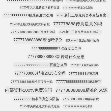
77777777777888888888888靠谱吗
2026年最新免费资料大全百度
2025年天天免费查询资料百度
7777888888精准怎么防骗
7777888888888精准百度怎么用
2026新门正版免费资本更新百度一
777778888传真是真的吗
2026年正版资料免费资料百度
77777788888888888百度安全吗
2026新门正版免费资本安全吗一
7777788888888靠谱吗评价
新澳2026年正版免费资料免费
7777888888888精准百度安全吗
7777888888888新传是什么意思
777777888888888888百度怎么用
2025年天天免费百度资料
7777788888精准2025安全吗
7777788888是嘛意思
7777788888888888防骗技巧
777788888888精准百度安全吗
内部资料100%免费准吗
777788888888精准的来源
777778888精准传真怎么防骗
77778888888888精准百度
2025年免费正版资料获取途径
7777888888888来电干嘛