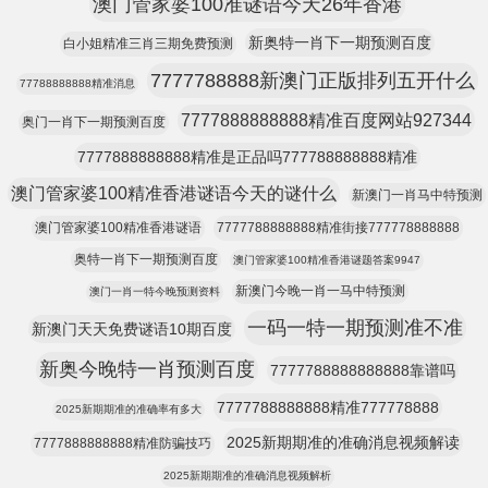
澳门管家婆100准谜语今天26年香港
新奥特一肖下一期预测百度
白小姐精准三肖三期免费预测
7777788888新澳门正版排列五开什么
77788888888精准消息
7777888888888精准百度网站927344
奥门一肖下一期预测百度
7777888888888精准是正品吗777788888888精准
澳门管家婆100精准香港谜语今天的谜什么
新澳门一肖马中特预测
澳门管家婆100精准香港谜语
7777788888888精准街接777778888888
奥特一肖下一期预测百度
澳门管家婆100精准香港谜题答案9947
新澳门今晚一肖一马中特预测
澳门一肖一特今晚预测资料
一码一特一期预测准不准
新澳门天天免费谜语10期百度
新奥今晚特一肖预测百度
7777788888888888靠谱吗
7777788888888精准777778888
2025新期期准的准确率有多大
2025新期期准的准确消息视频解读
7777888888888精准防骗技巧
2025新期期准的准确消息视频解析