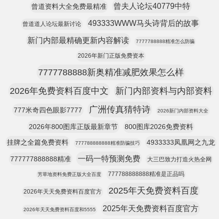
曾夫人论坛40779中特
曾道资料大全免费最精准
493333WWW马头诗背后的故事
曾道道人论坛最新讨论
新门内部最精确更新内容解读
7777788888精准怎么防骗
2026年新门正版免费资本
7777788888新奥精准减肥效果怎么样
2026年免费资料百度中文
新门内部资料与内部资料
广洲传真猜特诗
777米奇四色眼影7777
2026新门内部资料大全
2026年800图库正版最新章节
800图库2026免费资料
挂牌之全篇免费资料
4933333凤凰网之九龙
777788888888精准防骗技巧
一码一特预测免费
777777888888精准
大三巴致力打造火热全网
777788888888精准是正品吗
芳草地资料免费正版大全百度
2025年天免费资料百度
2026年天天免费资料百度官方
2025年天免费资料百度官方
2026年天天免费资料百度和5555