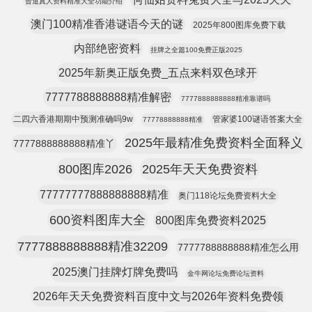
曾道真人资料精准大全功能介绍
澳门100精准香港谜语今天的谜
2025年800图库免费下载
内部绝密资料
挂牌之全篇100免费正版2025
2025年新奥正版免费_五点来料双色球开
7777788888888精准解密
7777888888888精准靠谱吗
二四六香港期期中预测准确吗9w
管家婆100谜语答案大全
77778888888精准
2025年最精准免费资料全面释义
7777888888888精准丫
800图库2026
2025年天天免费资料
77777777888888888精准
奥门118论坛免费资料大全
600资料图库大全
800图库免费资料2025
7777888888888精准32209
7777788888888精准怎么用
2025澳门挂牌灯牌免费吗
金牛网论坛免费论坛资料
2026年天天免费资料百度中文与2026年资料免费领