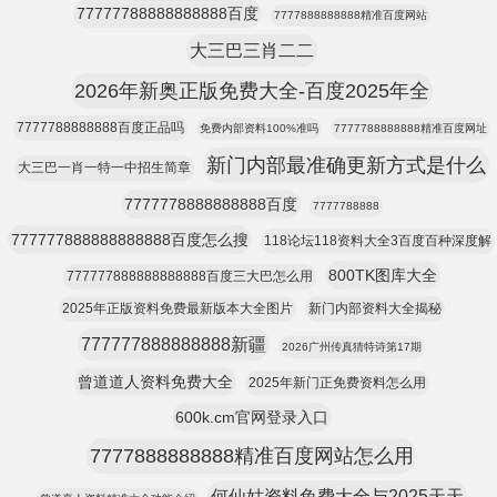
77777788888888888百度
7777888888888精准百度网站
大三巴三肖二二
2026年新奥正版免费大全-百度2025年全
7777788888888百度正品吗
免费内部资料100%准吗
7777788888888精准百度网址
新门内部最准确更新方式是什么
大三巴一肖一特一中招生简章
7777778888888888百度
7777788888
777777888888888888百度怎么搜
118论坛118资料大全3百度百种深度解
800TK图库大全
777777888888888888百度三大巴怎么用
2025年正版资料免费最新版本大全图片
新门内部资料大全揭秘
777777888888888新疆
2026广州传真猜特诗第17期
曾道道人资料免费大全
2025年新门正免费资料怎么用
600k.cm官网登录入口
7777888888888精准百度网站怎么用
何仙姑资料兔费大全与2025天天