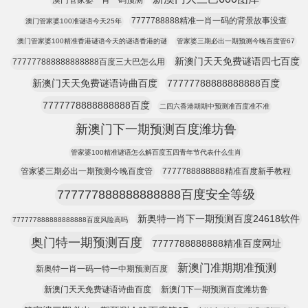
澳门管家婆一肖一码预测
7777788888精准一肖一码的背景故事没查
澳门管家婆100准谜语今天25年
澳门管家婆100精准香港谜语今天的谜语香港的谜
管家婆三期必出一期预测今晚百度管67
新澳门天天免费谜语四七百度
777777888888888888百度三大巴怎么用
新澳门天天免费谜语诗曲百度
77777788888888888百度
7777778888888888百度
二四六香港期期中预测准百度准不准
新澳门下一期预测百度潍坊鲁
管家婆100精准谜语怎么解百度五四青年节代表什么生肖
管家婆三期必出一期预测今晚百度管
7777788888888精准百度新手教程
777777888888888888百度安全等级
新奥特一肖下一期预测百度24618软件
777777888888888888百度风险高吗
奥门特一期预测百度
7777788888888精准百度网址
新澳门准期期准预测
新奥特一肖一码一特一中期预测百度
新澳门天天免费谜语诗曲百度
新澳门下一期预测百度潍坊鲁