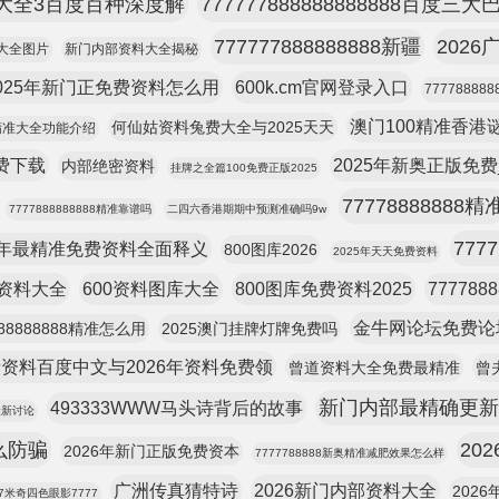
料大全3百度百种深度解
777777888888888888百度三
777777888888888新疆
202
本大全图片
新门内部资料大全揭秘
025年新门正免费资料怎么用
600k.cm官网登录入口
7777888
澳门100精准香港
何仙姑资料兔费大全与2025天天
精准大全功能介绍
免费下载
2025年新奥正版免
内部绝密资料
挂牌之全篇100免费正版2025
77778888888精
7777888888888精准靠谱吗
二四六香港期期中预测准确吗9w
777
25年最精准免费资料全面释义
800图库2026
2025年天天免费资料
费资料大全
600资料图库大全
800图库免费资料2025
777788
金牛网论坛免费论
788888888精准怎么用
2025澳门挂牌灯牌免费吗
费资料百度中文与2026年资料免费领
曾道资料大全免费最精准
曾
新门内部最精确更新
493333WWW马头诗背后的故事
最新讨论
怎么防骗
20
2026年新门正版免费资本
7777788888新奥精准减肥效果怎么样
广洲传真猜特诗
2026新门内部资料大全
202
77米奇四色眼影7777