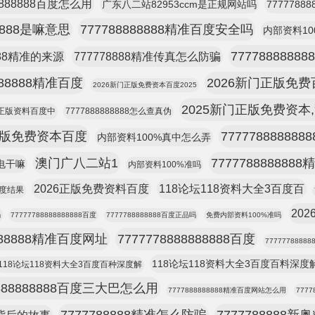
88888888百度怎么用
广东八二站82953ccm是正规网站吗
7777788
88888是嘛意思
777788888888精准百度安全吗
内部资料10
777788888
8888精准的来源
777778888精准传真怎么防骗
8888888精准百度
2026新门正版免费
2026新门正版免费资本百度2025
2025新门正版免费资本
费正版资料百度中
7777888888888怎么查真伪
正版免费资本百度
77777888888
内部资料100%真中怎么弄
澳门广八二站1
77777888888
来电干嘛
内部资料100%准吗
2026正版免费资料百度
118论坛118资料大全3百度百
8百度结果
20
吗
77777788888888888百度
7777788888888百度正品吗
免费内部资料100%准吗
8888888精准百度网址
7777778888888888百度
7777778888
118论坛118资料大全3百度百料深度
118论坛118资料大全3百度百种深度解
88888888888百度三大巴怎么用
7777888888888精准百度网站怎么用
777