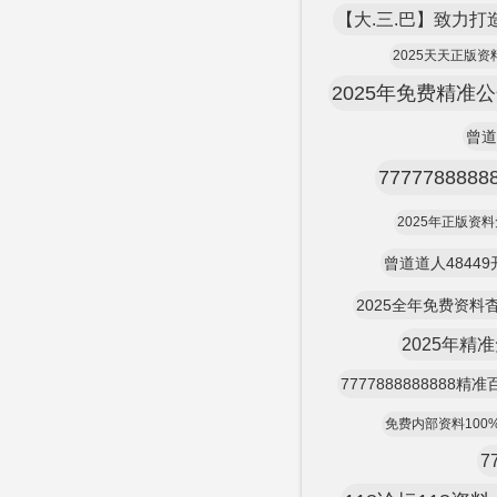
【大.三.巴】致力打
2025天天正版资
2025年免费精准
曾道
777778888
2025年正版资
曾道道人4844
2025全年免费资料
2025年
7777888888888精
免费内部资料100
7