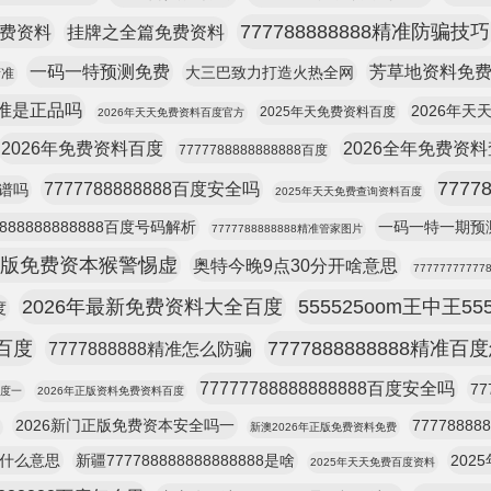
777788888888精准防骗技巧
免费资料
挂牌之全篇免费资料
一码一特预测免费
芳草地资料免
大三巴致力打造火热全网
精准
8精准是正品吗
2026年天
2025年天免费资料百度
2026年天天免费资料百度官方
2026年免费资料百度
2026全年免费资
7777788888888888百度
777
7777788888888百度安全吗
靠谱吗
2025年天天免费查询资料百度
7888888888888百度号码解析
一码一特一期预
7777788888888精准管家图片
门正版免费资本猴警惕虚
奥特今晚9点30分开啥意思
77777777777
2026年最新免费资料大全百度
555525oom王中王5
度
百度
7777888888888精准
7777888888精准怎么防骗
77777788888888888百度安全吗
7
百度一
2026年正版资料免费资料百度
2026新门正版免费资本安全吗一
7777888
新澳2026年正版免费资料免费
传是什么意思
新疆777788888888888888是啥
20
2025年天天免费百度资料