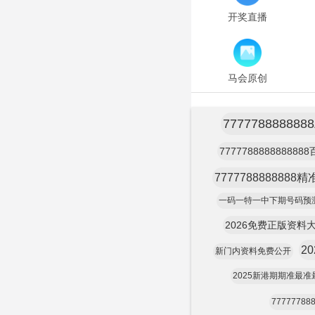
开奖直播
马会原创
7777788888
77777888888888
777778888888
一码一特一中下期号码预
2026免费正版资料
2
新门内资料免费公开
2025新港期期准最
7777778