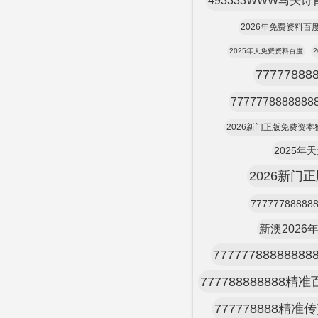
493333WWW马头
2026年免费资料百
2025年天免费资料百度
7777788
77777788888
2026新门正版免费资本
2025年
2026新门
7777778888
新澳202
777777888888
777788888888
777778888精