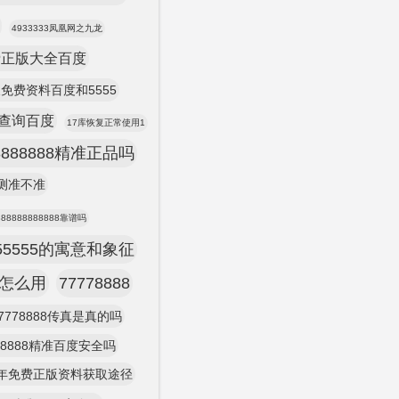
4933333凤凰网之九龙
费正版大全百度
天免费资料百度和5555
料查询百度
17库恢复正常使用1
78888888精准正品吗
测准不准
888888888888靠谱吗
555555的寓意和象征
百度怎么用
77778888
77778888传真是真的吗
888888精准百度安全吗
25年免费正版资料获取途径