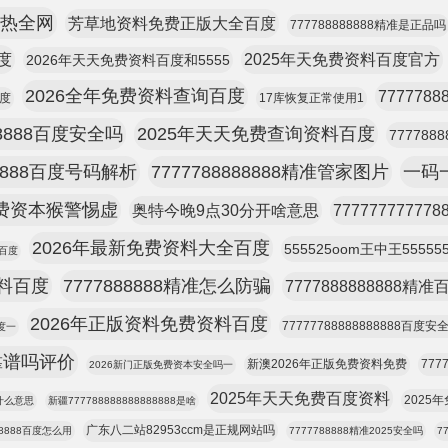
热全网
芳草地资料免费正版大全百度
777788888888精准是正品吗
度
2025年天免费资料百度官方
2026年天天免费资料百度和5555
2026全年免费资料查询百度
777778
百度
17库恢复正常使用1
888888百度安全吗
2025年天天免费查询资料百度
77778
888888百度号码解析
7777788888888精准管家图片
一码
免费资本猴警惕虚
奥特今晚9点30分开啥意思
77777777777
2026年最新免费资料大全百度
555525oom王中王555
百度
资料百度
7777888888精准怎么防骗
7777888888888精
2026年正版资料免费资料百度
77777788888888888百度安
度一
88靠谱吗评价
新澳2026年正版免费资料免费
777
2026新门正版免费资本安全吗一
2025年天天免费百度资料
2025
是什么意思
新疆777788888888888888是啥
广东八二站82953ccm是正规网站吗
888888百度怎么用
7777788888精准2025安全吗
7