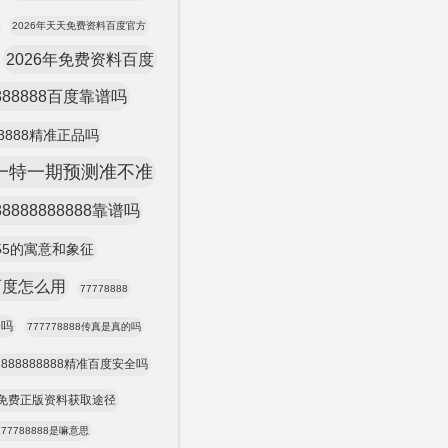
2026年天天免费资料百度官方
2026年免费资料百度
8888888百度靠谱吗
888888精准正品吗
一特一期预测准不准
888888888888靠谱吗
5555的寓意和象征
准百度怎么用
77778888
全吗
777778888传真是真的吗
7888888888精准百度安全吗
年免费正版资料获取途径
777788888是嘛意思