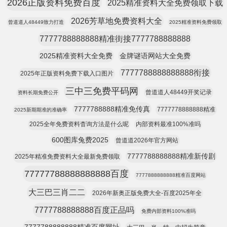
2026正版资料免费百度
2025精准资料大全免费领取下载
2026芳草地免费资料大全
曾道道人48449致力打造
2025精准资料免费领取
7777788888888精准街接7777788888888
2025精准资料大全免费
金牌谜语网站大全免费
7777788888888888衔接
2025年正版资料免费下载入口图片
三中三免费平码网
曾道道人48449开奖记录
资料长期免费公开
7777788888精准免传真
7777778888888精准
2025新期期准的准确率
2025全年免费资料杳询方法是什么呢
内部资料最准100%准吗
600图库兔费2025
曾道道2026年官方网站
7777788888888精准新传剧
2025年精准免费资料大全最新免费领取
77777788888888888百度
7777888888888精准百度网站
大三巴三肖二二
2026年新奥正版免费大全-百度2025年全
7777788888888百度正品吗
免费内部资料100%准吗