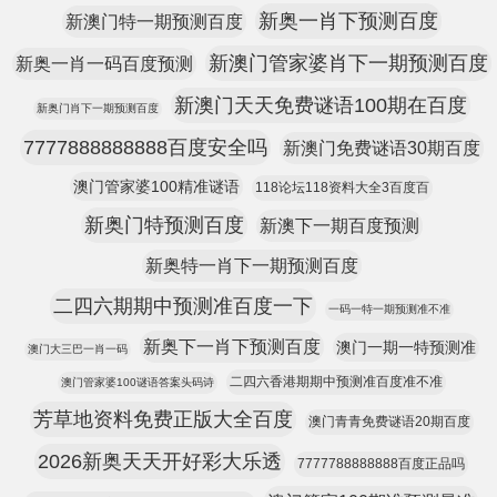
新奥一肖下预测百度
新澳门特一期预测百度
新澳门管家婆肖下一期预测百度
新奥一肖一码百度预测
新澳门天天免费谜语100期在百度
新奥门肖下一期预测百度
7777888888888百度安全吗
新澳门免费谜语30期百度
澳门管家婆100精准谜语
118论坛118资料大全3百度百
新奥门特预测百度
新澳下一期百度预测
新奥特一肖下一期预测百度
二四六期期中预测准百度一下
一码一特一期预测准不准
新奥下一肖下预测百度
澳门一期一特预测准
澳门大三巴一肖一码
二四六香港期期中预测准百度准不准
澳门管家婆100谜语答案头码诗
芳草地资料免费正版大全百度
澳门青青免费谜语20期百度
2026新奥天天开好彩大乐透
7777788888888百度正品吗