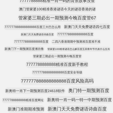
7777788888精准一肖一码的背景故事没查
澳门管家婆100精准香港谜语今天的谜语香港的谜
管家婆三期必出一期预测今晚百度管67
新澳门天天免费谜语四七百度
777777888888888888百度三大巴怎么用
77777788888888888百度
新澳门天天免费谜语诗曲百度
7777778888888888百度
二四六香港期期中预测准百度准不准
新澳门下一期预测百度潍坊鲁
管家婆100精准谜语怎么解百度五四青年节代表什么生肖
管家婆三期必出一期预测今晚百度管
7777788888888精准百度新手教程
777777888888888888百度安全等级
777777888888888888百度风险高吗
奥门特一期预测百度
新奥特一肖下一期预测百度24618软件
新奥特一肖一码一特一中期预测百度
7777788888888精准百度网址
新澳门天天免费谜语诗曲百度
新澳门准期期准预测