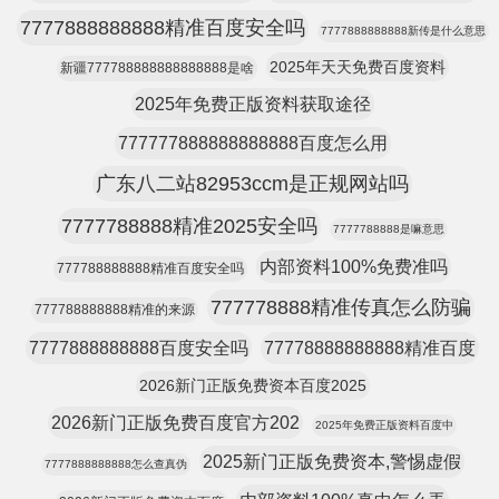
7777888888888精准百度安全吗
7777888888888新传是什么意思
2025年天天免费百度资料
新疆777788888888888888是啥
2025年免费正版资料获取途径
777777888888888888百度怎么用
广东八二站82953ccm是正规网站吗
7777788888精准2025安全吗
7777788888是嘛意思
内部资料100%免费准吗
777788888888精准百度安全吗
777778888精准传真怎么防骗
777788888888精准的来源
7777888888888百度安全吗
77778888888888精准百度
2026新门正版免费资本百度2025
2026新门正版免费百度官方202
2025年免费正版资料百度中
2025新门正版免费资本,警惕虚假
7777888888888怎么查真伪