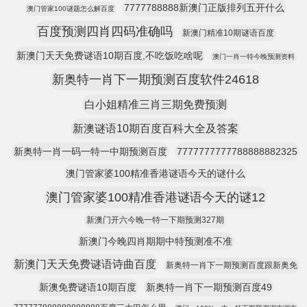
7777788888新澳门正版排列五开什么
澳门管家100谜题怎么解百度
百度预测四肖四码准确吗
新澳门精准10期谜语百度
新澳门天天免费谜语10期百度,不吃饭吃啥呢
澳门一肖一特今晚预测资料
新奥特一肖下一期预测百度软件24618
白小姐精准三肖三期免费预测
新澳谜语10期百度百科大全及答案
新奥特一肖一码一特一中期预测百度
7777777777788888882325
澳门管家婆100精准香港谜语今天的谜什么
澳门管家婆100精准香港谜语今天的谜12
新澳门开六今晚一特一下期预测327期
新澳门今晚四肖期期中特预测准不准
新澳门天天免费谜语诗曲百度
新奥特一肖下一期预测百度跟新奥免
新澳免费谜语10期百度
新奥特一肖下一期预测百度49