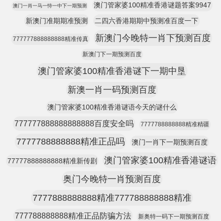
澳门管家婆100精准香港谜题答案9947
澳门一肖一马一恃一中下一期预测
新澳门准期期准预测
二四六香港期期中预测准百度一下
新澳门今晚特一肖下预测百度
777777888888888精准传真
新澳门下一期预测百度
澳门管家婆100精准香港谜下一期中垦
新澳一肖一码预测百度
澳门管家婆100精准香港谜语今天的谜什么
777777888888888888百度安全吗
7777788888888精准精疆
7777788888888精准正品吗
澳门一肖下一期预测百度
澳门管家婆100精准香港谜语
77777888888888精准新传剧
奥门今晚特一肖预测百度
7777888888888精准777788888888精准
777788888888精准正品防骗方法
新奥特一码下一期预测百度