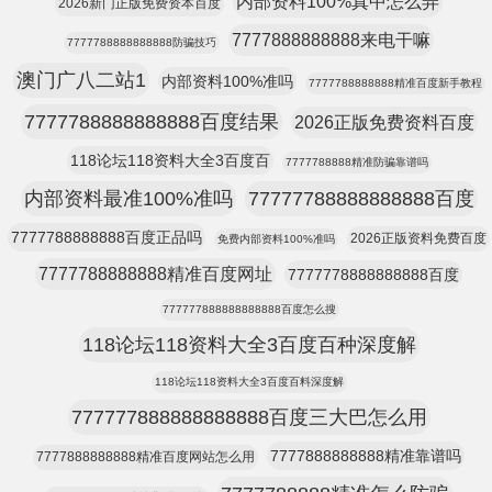
内部资料100%真中怎么弄
2026新门正版免费资本百度
7777888888888来电干嘛
7777788888888888防骗技巧
澳门广八二站1
内部资料100%准吗
7777788888888精准百度新手教程
7777788888888888百度结果
2026正版免费资料百度
118论坛118资料大全3百度百
7777788888精准防骗靠谱吗
内部资料最准100%准吗
77777788888888888百度
7777788888888百度正品吗
2026正版资料免费百度
免费内部资料100%准吗
7777788888888精准百度网址
7777778888888888百度
777777888888888888百度怎么搜
118论坛118资料大全3百度百种深度解
118论坛118资料大全3百度百料深度解
777777888888888888百度三大巴怎么用
7777888888888精准靠谱吗
7777888888888精准百度网站怎么用