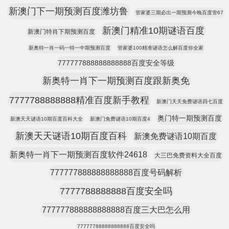
新澳门下一期预测百度潍坊鲁
管家婆三期必出一期预测今晚百度管67
新澳门精准10期谜语百度
新澳门特肖下期预测百度
新奥特一肖一码一特一中期预测百度
管家婆100精准谜语怎么解百度你全家
777777888888888888百度安全等级
新奥特一肖下一期预测百度跟新奥免
7777788888888精准百度新手教程
新澳门天天免费谜语四七百度
奥门特一期预测百度
新澳天天谜语10期百度百科大全
新澳门免费谜语10期百度4
新澳天天谜语10期百度百科
新澳免费谜语10期百度
新奥特一肖下一期预测百度软件24618
大三巴免费资料大全百度
777777888888888888百度号码解析
7777788888888百度安全吗
777777888888888888百度三大巴怎么用
77777788888888888百度安全吗