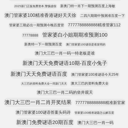
新奥门特一肖下一期预测百度上海敏
2025新门正版免费资本,警惕虚假
澳门管家婆100精准香港谜好天天徐
二四六期期中预测准百度一下
7777788888888精准管家112
管家婆三期必出一期预测今晚百度管
管家婆白小姐期期准预测100
77778888
新奥特一下一期预测百度
澳门管家婆100谜语是谁发明的
澳门大三巴一肖一码一特老板是谁
新澳门天天免费谜语10期-百度小兔子
新澳门天天免费谜语百度
澳门管家婆100准谜语今天25年
澳大三巴的资料免费大全
大三巴的资料免费大全一同新门天天
澳门大三巴一肖二码的坐井观天
澳门大三巴一肖二肖开奖结果
7777788888888精准新官家
澳门管家婆100谜语答案头码诗
管家婆100精准谜题怎么解百度
新澳门免费谜语20期百度
澳门大三巴一肖一码