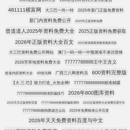
2026免费正版资料大全
481111横富网
大三巴一尚一特
2025年新门正版免费资料
新门内资料免费公开
2025年正版资料免费
曾道道人2025年资料免费大全
2025正版资料免费获取
2026年正版资料大全百文
2025新港期期准最准最新消息
大三巴资料免费公开网站
澳门一码一特一中预测准不准访雷锋
77777788888王中王含义
2026芳草地资料免费大全
600资料完整版
广西三八网资料员
曾道内部资料大全
49资汛网
【大.三.巴】致力打造_火热全网!
7777788888888精准精疆
2026年800图库资料
7777888888888精准防骗技巧
2025天天正版资料百度
7777788888精准防骗靠谱吗
2026正版资料大全免费百度中文
777778888跑狗图谜怎么玩
2025年免费精准公开百度
2026年天天免费资料百度与中文