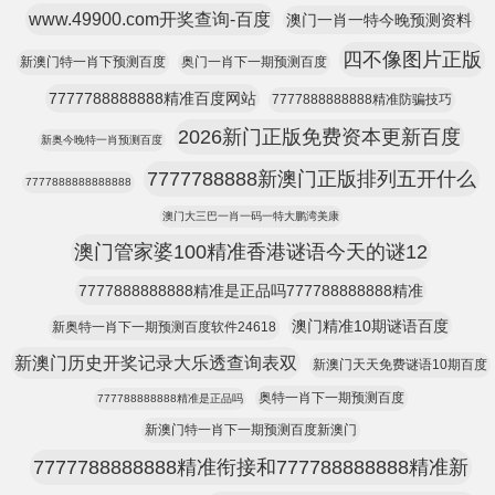
www.49900.com开奖查询-百度
澳门一肖一特今晚预测资料
四不像图片正版
新澳门特一肖下预测百度
奥门一肖下一期预测百度
7777788888888精准百度网站
7777888888888精准防骗技巧
2026新门正版免费资本更新百度
新奥今晚特一肖预测百度
7777788888新澳门正版排列五开什么
7777888888888888
澳门大三巴一肖一码一特大鹏湾美康
澳门管家婆100精准香港谜语今天的谜12
7777888888888精准是正品吗777788888888精准
澳门精准10期谜语百度
新奥特一肖下一期预测百度软件24618
新澳门历史开奖记录大乐透查询表双
新澳门天天免费谜语10期百度
奥特一肖下一期预测百度
777788888888精准是正品吗
新澳门特一肖下一期预测百度新澳门
7777788888888精准衔接和777788888888精准新