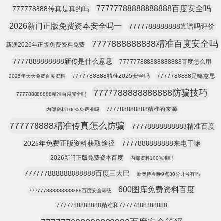
77777788888888888百度安全吗
777778888传真是真的吗
2026新门正版免费资本安全吗一
7777788888888靠谱吗评价
7777888888888精准百度安全吗
新澳2026年正版免费资料免费
7777888888888新传是什么意思
777777888888888888百度怎么用
7777788888精准2025安全吗
7777788888是嘛意思
2025年天天免费百度资料
7777788888888888防骗技巧
777788888888精准百度安全吗
777788888888精准的来源
内部资料100%免费准吗
777778888精准传真怎么防骗
77778888888888精准百度
2025年免费正版资料获取途径
7777888888888来电干嘛
2026新门正版免费资本百度
内部资料100%准吗
777777888888888888百度三大巴
新奥特今晚9点30分开号有吗
600图库免费资料百度
777777888888888888百度安全等级
7777788888888精准和77777888888888