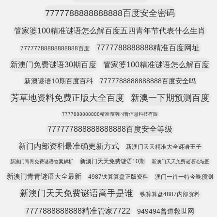
7777788888888888百度安全密码
管家婆100精准谜语怎么解百度五四青年节代表什么生肖
7777788888888精准百度网址
77777788888888888百度
新澳门免费谜语30期百度
管家婆100精准谜语怎么解百度
新澳谜语10期百度百科
7777788888888888百度安全吗
芳草地资料免费正版大全百度
新澳一下期预测百度
7777888888888精准湖南同普信息科技有限
777777888888888888百度安全等级
新门内部资料最准确更新方式
新澳门天天精准大全谜语王子
新澳门天天免费谜语10期
新澳门青青免费谜语答案解析
新澳门天天免费谜语论坛图
新澳门青青谜语大全最新
4987铁算算盘正版资料
澳门一肖一特今晚预测
新澳门天天免费谜语高手是谁
铁算算盘4887内部资料
7777888888888精准管家7722
949494曾道救世网