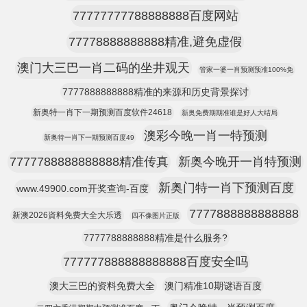
77777777788888888百度网站
77778888888888精准,避免虚假
澳门大三巴一肖二码的坐井观天
管家一婆一肖预测预准100%免
7777888888888精准的来源和历史背景探讨
新奥特一肖下一期预测百度软件24618
新奥免费期期准谁是好人大结局
澳彩今晚一肖一特预测
新奥特一肖下一期预测百度49
7777788888888888精准传真
新奥今晚开一肖特预测
新奥门特一肖下预测百度
www.49900.com开奖查询-百度
7777888888888888
新澳2026資料免费大全大乐透
四不像图片正版
7777788888888精准是什么服务?
777777888888888888百度安全吗
澳大三巴的资料免费大全
澳门精准10期谜语百度