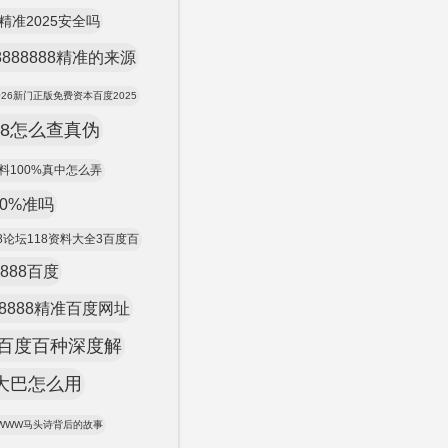
88精准2025安全吗
88888888精准的来源
026新门正版免费资本百度2025
8888怎么查真伪
料100%真中怎么弄
0%准吗
18论坛118资料大全3百度百
88888百度
888888精准百度网址
全3百度百种深度解
度三大巴怎么用
33WWW马头诗背后的故事