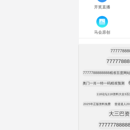
开奖直播
马会原创
777778
777778
7777788888888精准百度网
奥门一肖一特一码精准预测
118论坛118资料大全3
2025年正版资料免费
曾道道人2
大三巴资
77777788