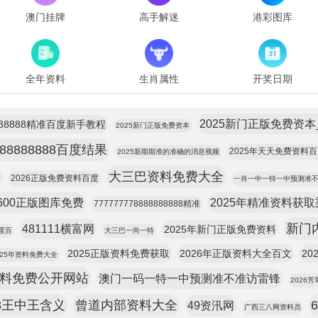
澳门挂牌
高手解迷
港彩图库
全年资料
生肖属性
开奖日期
2025新门正版免费资本
8888888精准百度新手教程
2025新门正版免费资本
8888888888百度结果
2025年天天免费资料
2025新期期准的准确的消息视频
大三巴资料免费大全
站
2026正版免费资料百度
一肖一中一特一中预测准
600正版图库免费
2025年精准资料获取
777777778888888888精准
新门
481111横富网
2025年新门正版免费资料
百度百
大三巴一尚一特
2025正版资料免费获取
2026年正版资料大全百文
2
025年资料免费大全
料免费公开网站
澳门一码一特一中预测准不准访雷锋
2026
888王中王含义
曾道内部资料大全
49资汛网
广西三八网资料员