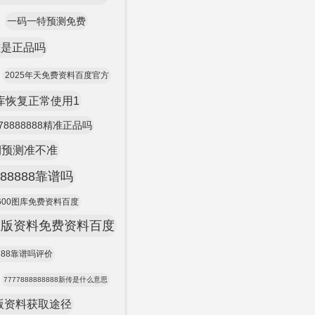
一码一特预测免费
精准是正品吗
2025年天免费资料百度官方
7库恢复正常使用1
778888888精准正品吗
期预测准不准
8888888靠谱吗
600图库免费资料百度
年正版资料免费资料百度
8888靠谱吗评价
7777888888888新传是什么意思
正版资料获取途径