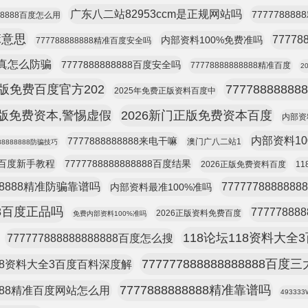
广东八二站82953ccm是正规网站吗
77777888
888888百度怎么用
是嘛意思
7777
内部资料100%免费准吗
777788888888精准百度安全吗
准传真怎么防骗
7777888888888百度安全吗
77778888888888精准百度
2
正版免费百度官方202
777788888
2025年免费正版资料百度中
正版免费资本,警惕虚假
2026新门正版免费资本百度
内部资
内部资料10
7777888888888来电干嘛
澳门广八二站1
888888888防骗技巧
精准百度新手教程
7777788888888888百度结果
2026正版免费资料百度
1
788888精准防骗靠谱吗
777777888888
内部资料最准100%准吗
888百度正品吗
7777788
2026正版资料免费百度
免费内部资料100%准吗
118论坛118资料大
777777888888888888百度怎么搜
777777888888888888百
118资料大全3百度百料深度解
7777888888888精准靠谱吗
88888精准百度网站怎么用
4933