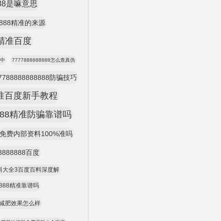
888是嘛意思
88888精准的来源
88精准百度
度中
7777888888888怎么查真伪
7788888888888防骗技巧
8精准百度新手教程
8888精准防骗靠谱吗
免费内部资料100%准吗
88888888百度
资料大全3百度百料深度解
88888精准靠谱吗
精准减肥效果怎么样