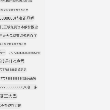
芳草地资料免费正版大全百度
026全年免费资料查询百度
78888888精准正品吗
6新门正版免费资本猴警惕虚
25年天天免费查询资料百度
6年正版资料免费资料百度
吗一
7777788888888靠谱吗评价
88新传是什么意思
777788888是嘛意思
777788888888精准的来源
777888888888来电干嘛
8百度三大巴
图库免费资料百度