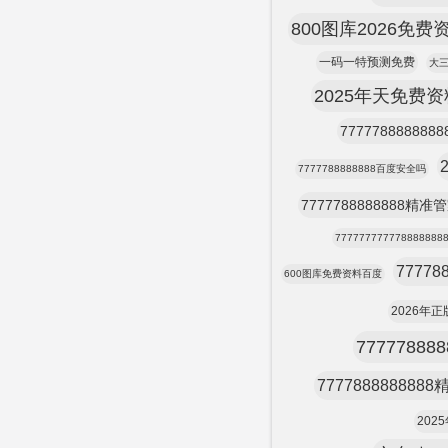
800图库2026免费
一码一特预测免费
大
2025年天免费
777778888888
7777788888888百度安全吗
7777788888888精
77777777777888888
7777
600图库免费资料百度
2026年
7777788
77778888888
20