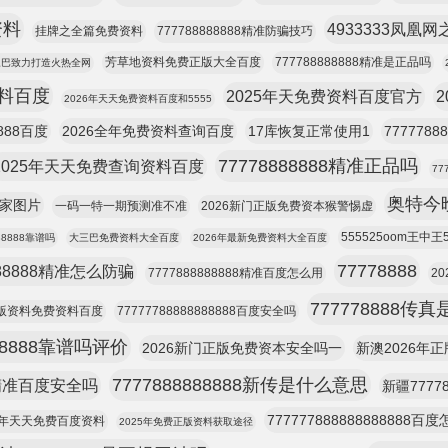
资料
4933333凤凰
挂牌之全篇免费资料
777788888888精准防骗技巧
芳草地资料免费正版大全百度
777788888888精准是正品吗
三巴致力打造火热全网
资料百度
2025年天免费资料百度官方
2026年天天免费资料百度和5555
8888百度
2026全年免费资料查询百度
17库恢复正常使用1
777778
77778888888精准正品吗
2025年天天免费查询资料百度
77
奥特今
准管家图片
一码一特一期预测准不准
2026新门正版免费资本猴警惕虚
555525oom王中王
888888靠谱吗
大三巴免费资料大全百度
2026年最新免费资料大全百度
77778888
888888精准怎么防骗
7777888888888精准百度怎么用
2
777778888传
正版资料免费资料百度
77777788888888888百度安全吗
888888靠谱吗评价
2026新门正版免费资本安全吗一
新澳2026年
7777888888888新传是什么意思
88精准百度安全吗
新疆77778
777777888888888888百
25年天天免费百度资料
2025年免费正版资料获取途径