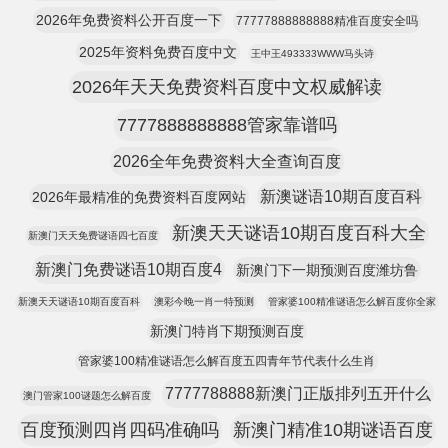
2026年免费资料公开百度一下
77777888888888精准百度安全吗
2025年资料免费百度中文
王中王493333WWW马头诗
2026年天天免费资料百度中文权威解读
7777888888888管家靠谱吗
2026全年免费资料大全查询百度
新澳谜语10期百度百科
2026年最精准的免费资料百度网站
新澳天天谜语10期百度百科大全
新澳门天天免费谜语四七百度
新澳门免费谜语10期百度4
新澳门下一期预测百度潍坊鲁
新澳天天谜语10期百度百科
澳彩今晚一肖一特预测
管家婆100精准谜语怎么解百度你全家
新澳门特肖下期预测百度
管家婆100精准谜语怎么解百度五四青年节代表什么生肖
7777788888新澳门正版排列五开什么
澳门管家100谜题怎么解百度
百度预测四肖四码准确吗
新澳门精准10期谜语百度