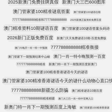
2025新澳门免费挂牌真假
新澳门大三巴600图库
澳门管家婆100精准谜底答案
澳门管家婆100谜语往期
7777788888888精准和7777888888888
2025新澳正版资科免费百度
澳门精准资料10期谜语百度
澳门管家婆100谜语答案头码诗
2026新门正版免费百度
新澳门天天免费谜语10期-百度免费版
777788888888精准衡接
澳门今晚开一肖一特一中预测
澳门一肖一特今晚预测一百度
澳门管家下一期预测结果中山峻
7777778888888精准
新澳门特一肖下一期预测百度新澳门
澳门管家婆100精准香港谜语今天的谜语
澳门管家婆100精准香港谜语今天的谜什么动物心直口
777788888888新疆怎么防骗
澳门精准谜语10期百度
7777788888888精准精疆
澳门大三巴一肖一特中官网入口
新奥门特一肖下一期预测百度上海敏
澳门管家婆100精准香港谜