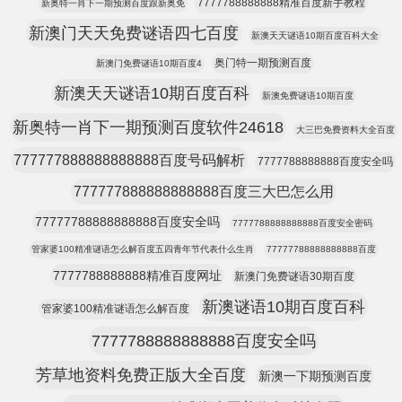
7777788888888精准百度新手教程
新奥特一肖下一期预测百度跟新奥免
新澳门天天免费谜语四七百度
新澳天天谜语10期百度百科大全
奥门特一期预测百度
新澳门免费谜语10期百度4
新澳天天谜语10期百度百科
新澳免费谜语10期百度
新奥特一肖下一期预测百度软件24618
大三巴免费资料大全百度
777777888888888888百度号码解析
7777788888888百度安全吗
777777888888888888百度三大巴怎么用
77777788888888888百度安全吗
7777788888888888百度安全密码
管家婆100精准谜语怎么解百度五四青年节代表什么生肖
77777788888888888百度
7777788888888精准百度网址
新澳门免费谜语30期百度
新澳谜语10期百度百科
管家婆100精准谜语怎么解百度
7777788888888888百度安全吗
芳草地资料免费正版大全百度
新澳一下期预测百度