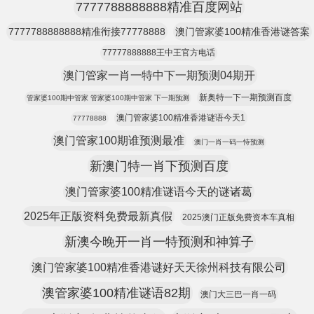
7777788888888精准百度网站
7777788888888精准衔接77778888
澳门管家婆100精准香港谜答案
77777888888王中王官方电话
澳门管家一肖一特中下一期预测04期开
新奥特一下一期预测百度
管家婆100期中管家 管家婆100期中管家 下一期预测
澳门管家婆100精准香港谜语今天1
77778888
澳门管家100期谁预测最准
澳门一肖一码一恃预测
新澳门特一肖下预测百度
澳门管家婆100精准谜语今天的谜诸葛
2025年正版资料免费最新真假
2025澳门正版免费资本车真相
新澳今晚开一肖一特预测和神算子
澳门管家婆100精准香港谜好天天徐州科技有限公司
澳管家婆100精准谜语82期
澳门大三巴一肖一码