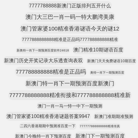
7777788888新澳门正版排列五开什么
澳门大三巴一肖一码一特大鹏湾美康
澳门管家婆100精准香港谜语今天的谜12
7777888888888精准是正品吗777788888888精准
澳门精准10期谜语百度
新奥特一肖下一期预测百度软件24618
新澳门历史开奖记录大乐透查询表双
新澳门天天免费谜语10期百度
777788888888精准是正品吗
奥特一肖下一期预测百度
新澳门特一肖下一期预测百度新澳门
7777788888888精准衔接和777788888888精准新
澳门一肖一马一恃一中下一期预测
澳门管家婆100精准香港谜题答案9947
新澳门准期期准预测
二四六香港期期中预测准百度一下
777777888888888精准传真
新澳门下一期预测百度
新澳门今晚特一肖下预测百度