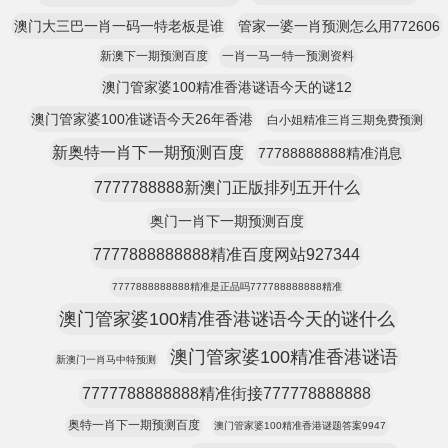
澳门大三巴一肖一码一特老板是谁
管家一婆一肖预测怎么用772606
新澳下一期预测百度
一肖一马一特一预测资料
澳门管家婆100精准香港谜语今天的谜12
澳门管家婆100准谜语今天26年香港
白小姐精准三肖三期免费预测
新奥特一肖下一期预测百度
77788888888精准消息
7777788888新澳门正版排列五开什么
奥门一肖下一期预测百度
7777888888888精准百度网站927344
7777888888888精准是正品吗777788888888精准
澳门管家婆100精准香港谜语今天的谜什么
澳门管家婆100精准香港谜语
新澳门一肖马中特预测
7777788888888精准街接777778888888
奥特一肖下一期预测百度
澳门管家婆100精准香港谜题答案9947