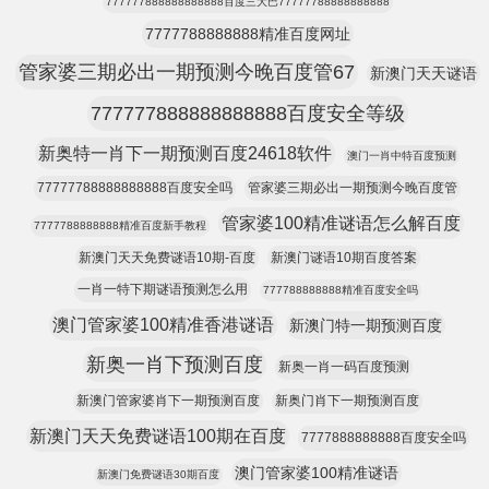
777777888888888888百度三大巴77777788888888888
7777788888888精准百度网址
管家婆三期必出一期预测今晚百度管67
新澳门天天谜语
777777888888888888百度安全等级
新奥特一肖下一期预测百度24618软件
澳门一肖中特百度预测
77777788888888888百度安全吗
管家婆三期必出一期预测今晚百度管
管家婆100精准谜语怎么解百度
7777788888888精准百度新手教程
新澳门天天免费谜语10期-百度
新澳门谜语10期百度答案
一肖一特下期谜语预测怎么用
777788888888精准百度安全吗
澳门管家婆100精准香港谜语
新澳门特一期预测百度
新奥一肖下预测百度
新奥一肖一码百度预测
新澳门管家婆肖下一期预测百度
新奥门肖下一期预测百度
新澳门天天免费谜语100期在百度
7777888888888百度安全吗
澳门管家婆100精准谜语
新澳门免费谜语30期百度