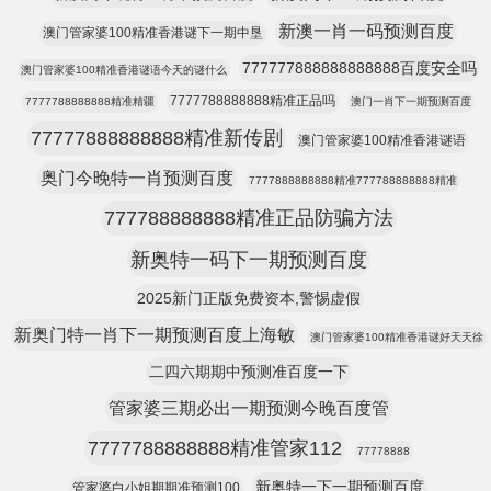
新澳一肖一码预测百度
澳门管家婆100精准香港谜下一期中垦
777777888888888888百度安全吗
澳门管家婆100精准香港谜语今天的谜什么
7777788888888精准正品吗
7777788888888精准精疆
澳门一肖下一期预测百度
77777888888888精准新传剧
澳门管家婆100精准香港谜语
奥门今晚特一肖预测百度
7777888888888精准777788888888精准
777788888888精准正品防骗方法
新奥特一码下一期预测百度
2025新门正版免费资本,警惕虚假
新奥门特一肖下一期预测百度上海敏
澳门管家婆100精准香港谜好天天徐
二四六期期中预测准百度一下
管家婆三期必出一期预测今晚百度管
7777788888888精准管家112
77778888
新奥特一下一期预测百度
管家婆白小姐期期准预测100