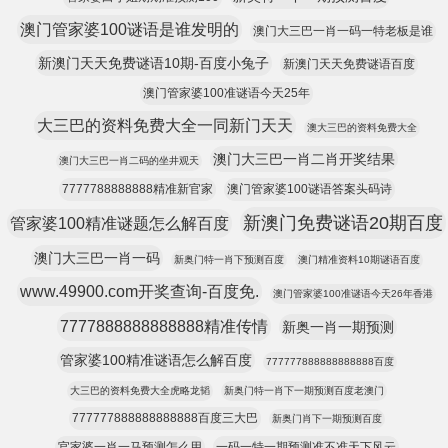
澳门管家婆100谜语是谁发明的
澳门大三巴一肖一码一特老板是谁
新澳门天天免费谜语10期-百度小兔子
新澳门天天免费谜语百度
澳门管家婆100准谜语今天25年
大三巴的资料免费大全一同新门天天
澳大三巴的资料免费大全
澳门大三巴一肖二肖开奖结果
澳门大三巴一肖二码的坐井观天
7777788888888精准新官家
澳门管家婆100谜语答案头码诗
新澳门免费谜语20期百度
管家婆100精准谜题怎么解百度
澳门大三巴一肖一码
新奥门特一肖下预测百度
澳门精准资料10期谜语百度
www.49900.com开奖查询-百度免.
澳门管家婆100准谜语今天26年香港
7777888888888888精准传情
新奥一肖一期预测
管家婆100精准谜语怎么解百度
777777888888888888百度
大三巴的资料免费大全虎略龙韬
新奥门特一肖下一期预测百度老澳门
777777888888888888百度三大巴
新奥门肖下一期预测百度
官家婆一肖一马预测怎么用
一码一特一期预测准不准天下风云