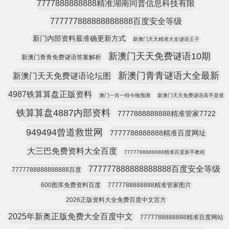
7777888888888精准湖南同普信息科技有限
777777888888888888百度安全等级
新门内部资料最准确更新方式
新澳门天天精准大全谜语王子
新澳门天天免费谜语10期
新澳门青青免费谜语答案解析
新澳门青青谜语大全最新
新澳门天天免费谜语论坛图
4987铁算算盘正版资料
澳门一肖一特今晚预测
新澳门天天免费谜语高手是谁
铁算算盘4887内部资料
7777888888888精准管家7722
949494曾道救世网
7777788888888精准百度网址
大三巴免费资料大全百度
7777788888888精准百度新手教程
777777888888888888百度安全等级
7777788888888888百度
600图库免费资料百度
7777788888888精准管家图片
2026正版资料大全免费百度中文宫方
2025年新奥正版免费大全百度中文
7777788888888精准百度网站