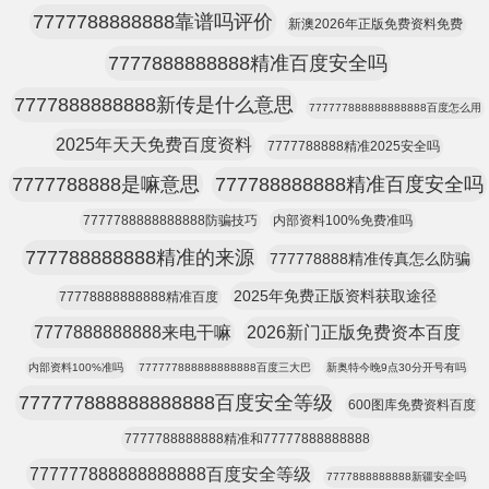
7777788888888靠谱吗评价
新澳2026年正版免费资料免费
7777888888888精准百度安全吗
7777888888888新传是什么意思
777777888888888888百度怎么用
2025年天天免费百度资料
7777788888精准2025安全吗
7777788888是嘛意思
777788888888精准百度安全吗
7777788888888888防骗技巧
内部资料100%免费准吗
777788888888精准的来源
777778888精准传真怎么防骗
2025年免费正版资料获取途径
77778888888888精准百度
7777888888888来电干嘛
2026新门正版免费资本百度
内部资料100%准吗
777777888888888888百度三大巴
新奥特今晚9点30分开号有吗
777777888888888888百度安全等级
600图库免费资料百度
7777788888888精准和77777888888888
777777888888888888百度安全等级
7777888888888新疆安全吗