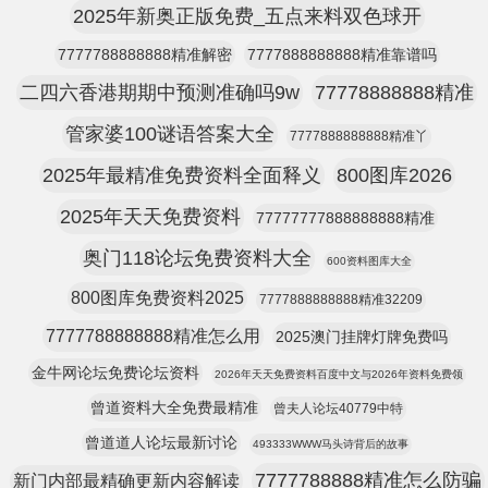
2025年新奥正版免费_五点来料双色球开
7777788888888精准解密
7777888888888精准靠谱吗
二四六香港期期中预测准确吗9w
77778888888精准
管家婆100谜语答案大全
7777888888888精准丫
2025年最精准免费资料全面释义
800图库2026
2025年天天免费资料
77777777888888888精准
奥门118论坛免费资料大全
600资料图库大全
800图库免费资料2025
7777888888888精准32209
7777788888888精准怎么用
2025澳门挂牌灯牌免费吗
金牛网论坛免费论坛资料
2026年天天免费资料百度中文与2026年资料免费领
曾道资料大全免费最精准
曾夫人论坛40779中特
曾道道人论坛最新讨论
493333WWW马头诗背后的故事
7777788888精准怎么防骗
新门内部最精确更新内容解读