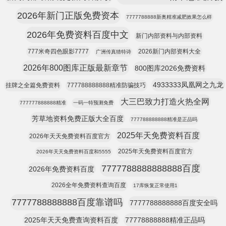
2026年新门正版免费资本
7777788888新奥精准减肥效果怎么样
2026年免费资料百度中文
新门内部资料与内部资料
777米奇四色眼影7777
2026新门内部资料大全
广洲传真猜特诗
2026年800图库正版最新章节
800图库2026免费资料
4933333凤凰网之九龙
挂牌之全篇免费资料
777788888888精准防骗技巧
大三巴致力打造火热全网
777777888888精准
一码一特预测免费
芳草地资料免费正版大全百度
777788888888精准是正品吗
2025年天免费资料百度
2026年天天免费资料百度官方
2025年天免费资料百度官方
2026年天天免费资料百度和5555
7777788888888888百度
2026年免费资料百度
2026全年免费资料查询百度
17库恢复正常使用1
7777788888888百度靠谱吗
7777788888888百度安全吗
2025年天天免费查询资料百度
77778888888精准正品吗