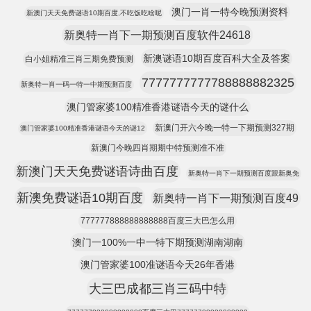
澳门一肖一特今晚预测资料
新澳门天天免费谜语10期百度,不吃饭吃啥呢
新奥特一肖下一期预测百度软件24618
新澳谜语10期百度百科大全及答案
白小姐精准三肖三期免费预测
7777777777788888882325
新奥特一肖一码一特一中期预测百度
澳门管家婆100精准香港谜语今天的谜什么
新澳门开六今晚一特一下期预测327期
澳门管家婆100精准香港谜语今天的谜12
新澳门今晚四肖期期中特预测准不准
新澳门天天免费谜语诗曲百度
新奥特一肖下一期预测百度跟新奥免
新澳免费谜语10期百度
新奥特一肖下一期预测百度49
777777888888888888百度三大巴怎么用
澳门一100%一中一特下期预测湖南湖南
澳门管家婆100准谜语今天26年香港
大三巴成都三肖三码中特