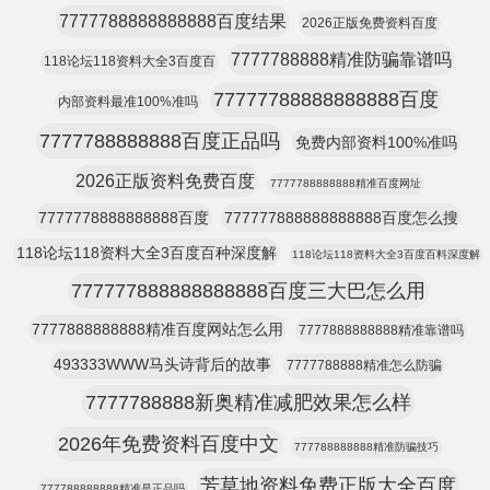
7777788888888888百度结果
2026正版免费资料百度
7777788888精准防骗靠谱吗
118论坛118资料大全3百度百
77777788888888888百度
内部资料最准100%准吗
7777788888888百度正品吗
免费内部资料100%准吗
2026正版资料免费百度
7777788888888精准百度网址
7777778888888888百度
777777888888888888百度怎么搜
118论坛118资料大全3百度百种深度解
118论坛118资料大全3百度百料深度解
777777888888888888百度三大巴怎么用
7777888888888精准百度网站怎么用
7777888888888精准靠谱吗
493333WWW马头诗背后的故事
7777788888精准怎么防骗
7777788888新奥精准减肥效果怎么样
2026年免费资料百度中文
777788888888精准防骗技巧
芳草地资料免费正版大全百度
777788888888精准是正品吗