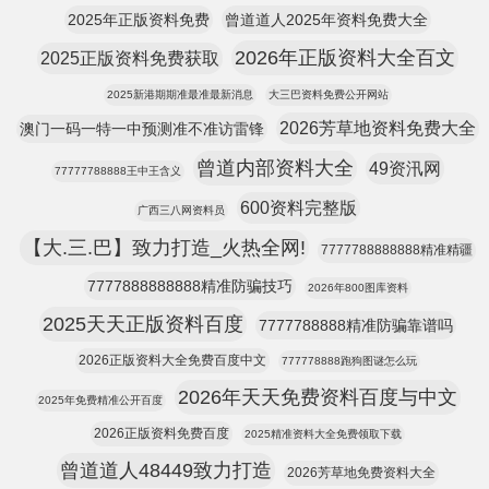
2025年正版资料免费
曾道道人2025年资料免费大全
2026年正版资料大全百文
2025正版资料免费获取
2025新港期期准最准最新消息
大三巴资料免费公开网站
2026芳草地资料免费大全
澳门一码一特一中预测准不准访雷锋
曾道内部资料大全
49资汛网
77777788888王中王含义
600资料完整版
广西三八网资料员
【大.三.巴】致力打造_火热全网!
7777788888888精准精疆
7777888888888精准防骗技巧
2026年800图库资料
2025天天正版资料百度
7777788888精准防骗靠谱吗
2026正版资料大全免费百度中文
777778888跑狗图谜怎么玩
2026年天天免费资料百度与中文
2025年免费精准公开百度
2026正版资料免费百度
2025精准资料大全免费领取下载
曾道道人48449致力打造
2026芳草地免费资料大全