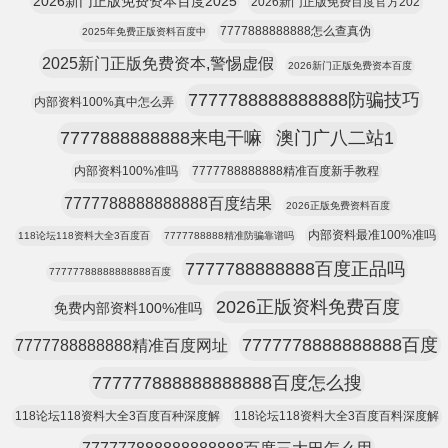
2026新门正版免费资本百度2025
2026新门正版免费百度官方202
7777888888888怎么查真伪
2025年免费正版资料百度中
2025新门正版免费资本,警惕虚假
2026新门正版免费资本百度
7777788888888888防骗技巧
内部资料100%真中怎么弄
7777888888888来电干嘛
澳门广八二站1
内部资料100%准吗
7777788888888精准百度新手教程
7777788888888888百度结果
2026正版免费资料百度
内部资料最准100%准吗
118论坛118资料大全3百度百
7777788888精准防骗靠谱吗
7777788888888百度正品吗
77777788888888888百度
2026正版资料免费百度
免费内部资料100%准吗
7777778888888888百度
7777788888888精准百度网址
777777888888888888百度怎么搜
118论坛118资料大全3百度百种深度解
118论坛118资料大全3百度百料深度解