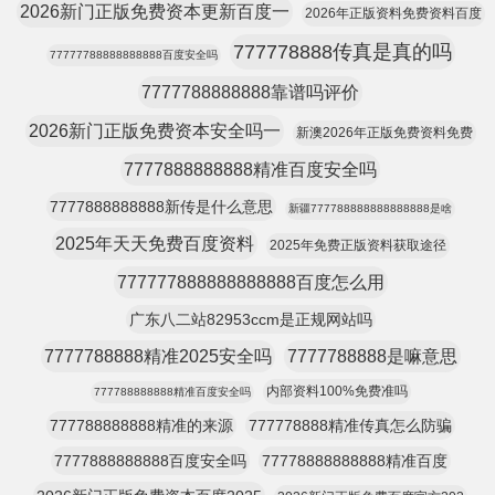
2026新门正版免费资本更新百度一
2026年正版资料免费资料百度
777778888传真是真的吗
77777788888888888百度安全吗
7777788888888靠谱吗评价
2026新门正版免费资本安全吗一
新澳2026年正版免费资料免费
7777888888888精准百度安全吗
7777888888888新传是什么意思
新疆777788888888888888是啥
2025年天天免费百度资料
2025年免费正版资料获取途径
777777888888888888百度怎么用
广东八二站82953ccm是正规网站吗
7777788888精准2025安全吗
7777788888是嘛意思
内部资料100%免费准吗
777788888888精准百度安全吗
777788888888精准的来源
777778888精准传真怎么防骗
7777888888888百度安全吗
77778888888888精准百度