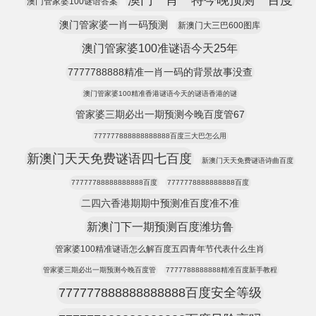
澳门一肖一特今晚预测一百度
澳门管家婆100谜语答案
澳门管家婆一肖一码预测
新澳门大三巴600图库
澳门管家婆100准谜语今天25年
7777788888精准一肖一码的背景故事没查
澳门管家婆100精准香港谜语今天的谜语香港的谜
管家婆三期必出一期预测今晚百度管67
777777888888888888百度三大巴怎么用
新澳门天天免费谜语四七百度
新澳门天天免费谜语诗曲百度
77777788888888888百度
7777778888888888百度
二四六香港期期中预测准百度准不准
新澳门下一期预测百度潍坊鲁
管家婆100精准谜语怎么解百度五四青年节代表什么生肖
管家婆三期必出一期预测今晚百度管
7777788888888精准百度新手教程
777777888888888888百度安全等级