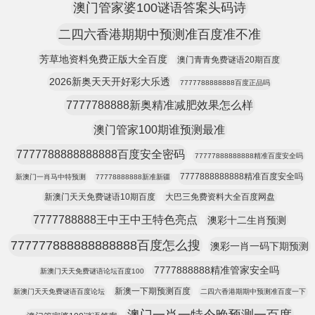
澳门管家婆100谜语答案头码诗
二四六香港期期中预测准百度准不准
芳草地资料免费正版大全百度
澳门青青免费谜语20期百度
2026新奥天天开好彩大乐透
7777788888888百度正品吗
7777788888新奥精准减肥效果怎么样
澳门管家100期谁预测最准
7777788888888888百度安全密码
77777888888888精准百度安全吗
7777888888888精准百度安全吗
新澳门一肖马中特预测
77778888888新准新疆
新澳门天天免费谜语10期百度
大巴三免费资料大全百度网盘
7777788888王中王中王特色亮点
澳彩十二生肖预测
777777888888888888百度怎么搜
澳彩一肖一码下期预测
7777888888精准管家安全吗
新澳门天天免费谜语论坛百度100
新澳一下期预测百度
新澳门天天免费谜语百度论坛
二四六香港期期中预测准百度一下