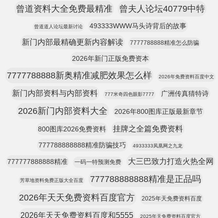
曾道资料大全免费最精准
曾夫人论坛40779中特
493333WWW马头诗背后的故事
曾道道人论坛最新讨论
新门内部最精确更新内容解读
7777788888精准怎么防骗
2026年新门正版免费资本
7777788888新奥精准减肥效果怎么样
2026年免费资料百度中文
新门内部资料与内部资料
广洲传真猜特诗
777米奇四色眼影7777
2026新门内部资料大全
2026年800图库正版最新章节
挂牌之全篇免费资料
800图库2026免费资料
777788888888精准防骗技巧
4933333凤凰网之九龙
大三巴致力打造火热全网
777777888888精准
一码一特预测免费
777788888888精准是正品吗
芳草地资料免费正版大全百度
2026年天天免费资料百度官方
2025年天免费资料百度
2026年天天免费资料百度和5555
2025年天免费资料百度官方