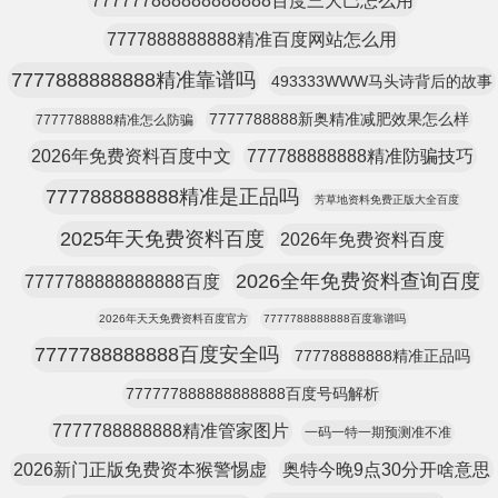
777777888888888888百度三大巴怎么用
7777888888888精准百度网站怎么用
7777888888888精准靠谱吗
493333WWW马头诗背后的故事
7777788888新奥精准减肥效果怎么样
7777788888精准怎么防骗
2026年免费资料百度中文
777788888888精准防骗技巧
777788888888精准是正品吗
芳草地资料免费正版大全百度
2025年天免费资料百度
2026年免费资料百度
2026全年免费资料查询百度
7777788888888888百度
2026年天天免费资料百度官方
7777788888888百度靠谱吗
7777788888888百度安全吗
77778888888精准正品吗
777777888888888888百度号码解析
7777788888888精准管家图片
一码一特一期预测准不准
2026新门正版免费资本猴警惕虚
奥特今晚9点30分开啥意思