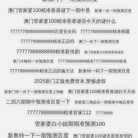
澳门管家婆100精准香港谜下一期中垦
新澳一肖一码预测百度
澳门管家婆100精准香港谜语今天的谜什么
777777888888888888百度安全吗
7777788888888精准精疆
7777788888888精准正品吗
澳门一肖下一期预测百度
77777888888888精准新传剧
澳门管家婆100精准香港谜语
奥门今晚特一肖预测百度
7777888888888精准777788888888精准
777788888888精准正品防骗方法
新奥特一码下一期预测百度
2025新门正版免费资本,警惕虚假
澳门管家婆100精准香港谜好天天徐
新奥门特一肖下一期预测百度上海敏
二四六期期中预测准百度一下
管家婆三期必出一期预测今晚百度管
7777788888888精准管家112
77778888
管家婆白小姐期期准预测100
新奥特一下一期预测百度
澳门管家婆100谜语是谁发明的