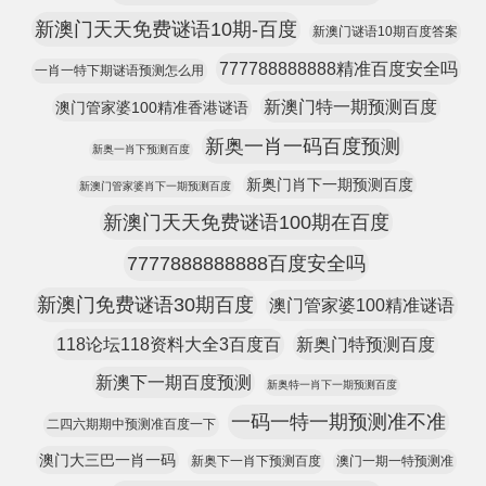
新澳门天天免费谜语10期-百度
新澳门谜语10期百度答案
777788888888精准百度安全吗
一肖一特下期谜语预测怎么用
新澳门特一期预测百度
澳门管家婆100精准香港谜语
新奥一肖一码百度预测
新奥一肖下预测百度
新奥门肖下一期预测百度
新澳门管家婆肖下一期预测百度
新澳门天天免费谜语100期在百度
7777888888888百度安全吗
新澳门免费谜语30期百度
澳门管家婆100精准谜语
118论坛118资料大全3百度百
新奥门特预测百度
新澳下一期百度预测
新奥特一肖下一期预测百度
一码一特一期预测准不准
二四六期期中预测准百度一下
澳门大三巴一肖一码
新奥下一肖下预测百度
澳门一期一特预测准