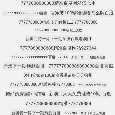
7777888888888精准百度网站怎么用
管家婆100精准谜语怎么解百度
777777888888888888百度
7777788888精准传真解析112.7777788888
777777888888888888百度三大巴
新奥门特一肖下一期预测百度老澳门
7777888888888精准百度网站927344
777777888888888888百度927344
新奥门肖下一期预测百度
新澳下一期预测百度
777777888888888888百度真假
澳门管家婆100精准香港谜好天天徐州
7777788888888精准衔接77778888
大巴三免费资料大全百度
新澳门天天免费谜语10期-百度
新澳门免费谜语10期百度
7777788888888精准777778888
新奥特一肖下一期预测百度
777778888精准传真怎么防骗