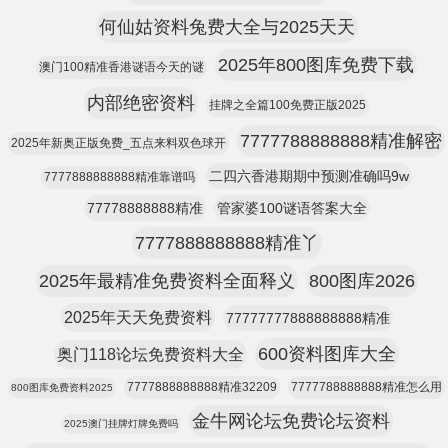
何仙姑资料兔费大全与2025天天
2025年800图库免费下载
澳门100精准香港谜语今天的谜
内部绝密资料
挂牌之全篇100免费正版2025
7777788888888精准解密
2025年新奥正版免费_五点来料双色球开
二四六香港期期中预测准确吗9w
7777888888888精准靠谱吗
77778888888精准
管家婆100谜语答案大全
7777888888888精准丫
2025年最精准免费资料全面释义
800图库2026
2025年天天免费资料
77777777888888888精准
600资料图库大全
奥门118论坛免费资料大全
7777888888888精准32209
7777788888888精准怎么用
800图库免费资料2025
金牛网论坛免费论坛资料
2025澳门挂牌灯牌免费吗