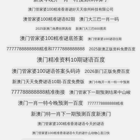
澳门管家婆100精准香港谜好天天徐州科技有限公司
澳管家婆100精准谜语82期
澳门大三巴一肖一码
2025新澳门免费挂牌真假
新澳门大三巴600图库
澳门管家婆100精准谜底答案
澳门管家婆100谜语往期
7777788888888精准和7777888888888
2025新澳正版资科免费百度
澳门精准资料10期谜语百度
澳门管家婆100谜语答案头码诗
2026新门正版免费百度
新澳门天天免费谜语10期-百度免费版
澳门今晚开一肖一特一中预测
777788888888精准衡接
澳门管家下一期预测结果中山峻
澳门一肖一特今晚预测一百度
7777778888888精准
新澳门特一肖下一期预测百度新澳门
澳门管家婆100精准香港谜语今天的谜语
澳门管家婆100精准香港谜语今天的谜什么动物心直口快