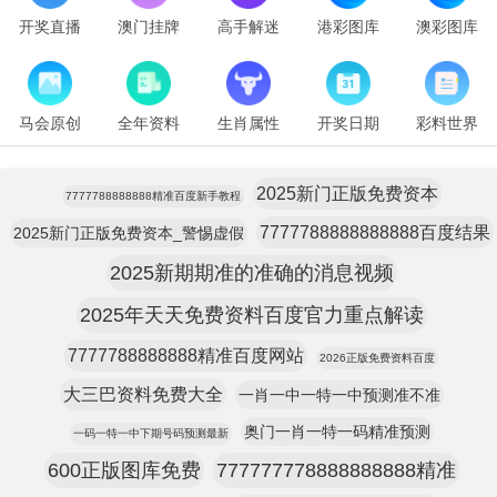
开奖直播
澳门挂牌
高手解迷
港彩图库
澳彩图库
马会原创
全年资料
生肖属性
开奖日期
彩料世界
2025新门正版免费资本
7777788888888精准百度新手教程
7777788888888888百度结果
2025新门正版免费资本_警惕虚假
2025新期期准的准确的消息视频
2025年天天免费资料百度官力重点解读
7777788888888精准百度网站
2026正版免费资料百度
大三巴资料免费大全
一肖一中一特一中预测准不准
奥门一肖一特一码精准预测
一码一特一中下期号码预测最新
600正版图库免费
777777778888888888精准