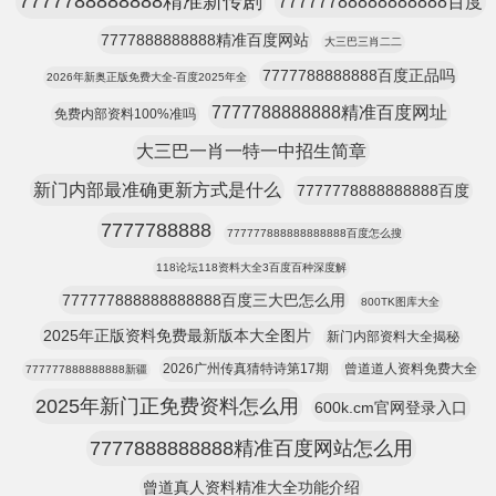
7777788888888精准新传剧
77777788888888888百度
7777888888888精准百度网站
大三巴三肖二二
7777788888888百度正品吗
2026年新奥正版免费大全-百度2025年全
7777788888888精准百度网址
免费内部资料100%准吗
大三巴一肖一特一中招生简章
新门内部最准确更新方式是什么
7777778888888888百度
7777788888
777777888888888888百度怎么搜
118论坛118资料大全3百度百种深度解
777777888888888888百度三大巴怎么用
800TK图库大全
2025年正版资料免费最新版本大全图片
新门内部资料大全揭秘
2026广州传真猜特诗第17期
曾道道人资料免费大全
777777888888888新疆
2025年新门正免费资料怎么用
600k.cm官网登录入口
7777888888888精准百度网站怎么用
曾道真人资料精准大全功能介绍