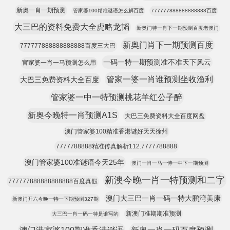
新奥一肖一期预测
管家婆100精准谜语怎么解百度
777777888888888888百度
大三巴的资料免费大全虎略龙韬
新奥门特一肖下一期预测百度老澳门
新奥门肖下一期预测百度
777777888888888888百度三大巴
一码一特一期预测准不准天下风云
官家婆一肖一马预测怎么用
管家一婆一肖谁预测坐收渔利
大巴三免费资料大全百度
管家婆一中一特预测桃花羊红公子醉
新奥今晚特一肖预测A1S
大巴三免费资料大全百度网盘
澳门管家婆100精准香港谜好天天徐州
7777788888精准传真解析112.7777788888
澳门管家婆100准谜语今天25年
澳门一肖一马一恃一中下一期预测
新澳今晚一肖一特预测和二字
777777888888888888百度真假
澳门大三巴一肖一码一特大鹏湾美康
新澳门开六今晚一特一下期预测327期
新澳门准期期准预测
大三巴一肖一码一特是谁写的