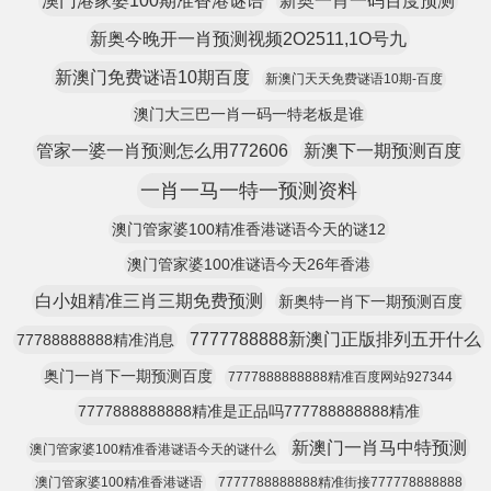
澳门港家婆100期准香港谜语
新奥一肖一码百度预测
新奥今晚开一肖预测视频2O2511,1O号九
新澳门免费谜语10期百度
新澳门天天免费谜语10期-百度
澳门大三巴一肖一码一特老板是谁
管家一婆一肖预测怎么用772606
新澳下一期预测百度
一肖一马一特一预测资料
澳门管家婆100精准香港谜语今天的谜12
澳门管家婆100准谜语今天26年香港
白小姐精准三肖三期免费预测
新奥特一肖下一期预测百度
7777788888新澳门正版排列五开什么
77788888888精准消息
奥门一肖下一期预测百度
7777888888888精准百度网站927344
7777888888888精准是正品吗777788888888精准
新澳门一肖马中特预测
澳门管家婆100精准香港谜语今天的谜什么
澳门管家婆100精准香港谜语
7777788888888精准街接777778888888