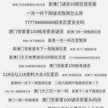
新澳门谜语10期百度答案
新澳门天天免费谜语10期-百度
一肖一特下期谜语预测怎么用
777788888888精准百度安全吗
澳门管家婆100精准香港谜语
新澳门特一期预测百度
新奥一肖一码百度预测
新奥一肖下预测百度
新澳门管家婆肖下一期预测百度
新奥门肖下一期预测百度
新澳门天天免费谜语100期在百度
7777888888888百度安全吗
澳门管家婆100精准谜语
新澳门免费谜语30期百度
118论坛118资料大全3百度百
新奥门特预测百度
新澳下一期百度预测
新奥特一肖下一期预测百度
二四六期期中预测准百度一下
澳门大三巴一肖一码
新奥下一肖下预测百度
一码一特一期预测准不准
澳门管家婆100谜语答案头码诗
澳门一期一特预测准