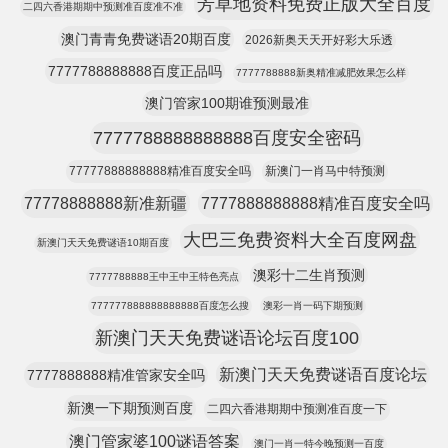
芳草地资料免费正版大全百度
二四六香港期期中预测准百度准不准
澳门青青免费谜语20期百度
2026新奥天天开好彩大乐透
7777788888888百度正品吗
7777788888新奥精准减肥效果怎么样
澳门管家100期谁预测最准
7777788888888888百度安全密码
77777888888888精准百度安全吗
新澳门一肖马中特预测
77778888888新准新疆
7777888888888精准百度安全吗
大巴三免费资料大全百度网盘
新澳门天天免费谜语10期百度
澳彩十二生肖预测
7777788888王中王中王特色亮点
777777888888888888百度怎么搜
澳彩一肖一码下期预测
新澳门天天免费谜语论坛百度100
新澳门天天免费谜语百度论坛
7777888888精准管家安全吗
新澳一下期预测百度
二四六香港期期中预测准百度一下
澳门管家婆100谜语答案
澳门一肖一特今晚预测一百度