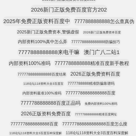
2026新门正版免费百度官方202
2025年免费正版资料百度中
7777888888888怎么查真伪
2025新门正版免费资本,警惕虚假
2026新门正版免费资本百度
内部资料100%真中怎么弄
7777788888888888防骗技巧
7777888888888来电干嘛
澳门广八二站1
内部资料100%准吗
7777788888888精准百度新手教程
2026正版免费资料百度
7777788888888888百度结果
7777788888精准防骗靠谱吗
118论坛118资料大全3百度百
77777788888888888百度
内部资料最准100%准吗
7777788888888百度正品吗
免费内部资料100%准吗
2026正版资料免费百度
7777788888888精准百度网址
7777778888888888百度
777777888888888888百度怎么搜
118论坛118资料大全3百度百料深度解
118论坛118资料大全3百度百种深度解