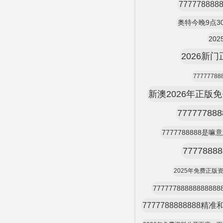
7777788
奥特今晚9点3
20
2026新
7777778
新澳2026年正版
7777778
7777788888是嘛
777788
2025年免费正版
777777888888888
7777788888888精准和