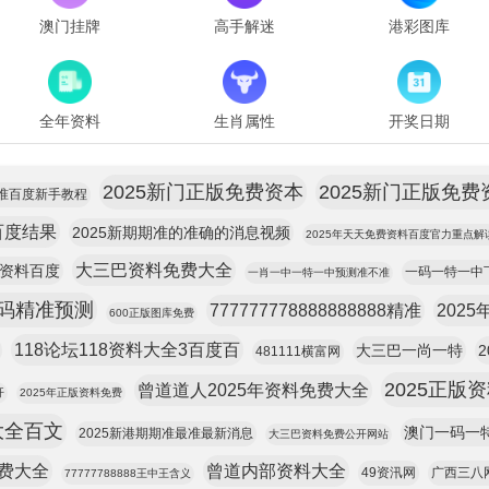
澳门挂牌
高手解迷
港彩图库
全年资料
生肖属性
开奖日期
2025新门正版免费资本
2025新门正版免费
8精准百度新手教程
8百度结果
2025新期期准的准确的消息视频
2025年天天免费资料百度官力重点解
大三巴资料免费大全
费资料百度
一码一特一中
一肖一中一特一中预测准不准
码精准预测
777777778888888888精准
202
600正版图库免费
118论坛118资料大全3百度百
大三巴一尚一特
481111横富网
2025正版
曾道道人2025年资料免费大全
开
2025年正版资料免费
大全百文
澳门一码一
2025新港期期准最准最新消息
大三巴资料免费公开网站
免费大全
曾道内部资料大全
49资汛网
广西三八
77777788888王中王含义