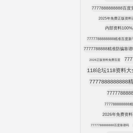
7777888888888百
2025年免费正版资
内部资料100
7777788888888精准百度
7777788888精准防骗靠
77
2026正版资料免费百度
118论坛118资料
77778888888
7777788
77778888888
2026年免费资
7777788888888百度靠谱吗