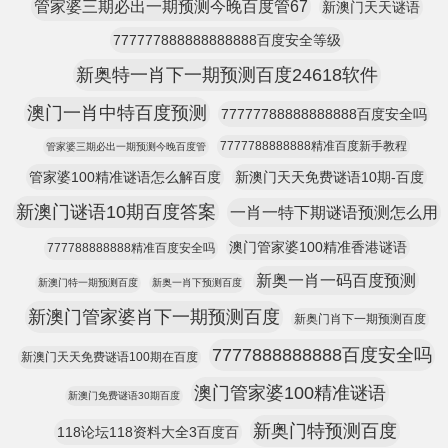
管家婆三期必出一期预测今晚百度管67
新澳门天天谜语
777777888888888888百度安全等级
新奥特一肖下一期预测百度24618软件
澳门一肖中特百度预测
77777788888888888百度安全吗
7777788888888精准百度新手教程
管家婆三期必出一期预测今晚百度管
管家婆100精准谜语怎么解百度
新澳门天天免费谜语10期-百度
新澳门谜语10期百度答案
一肖一特下期谜语预测怎么用
澳门管家婆100精准香港谜语
777788888888精准百度安全吗
新奥一肖一码百度预测
新澳门特一期预测百度
新奥一肖下预测百度
新澳门管家婆肖下一期预测百度
新奥门肖下一期预测百度
7777888888888百度安全吗
新澳门天天免费谜语100期在百度
澳门管家婆100精准谜语
新澳门免费谜语30期百度
新奥门特预测百度
118论坛118资料大全3百度百