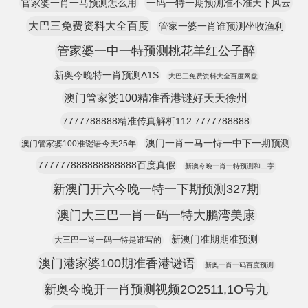
官家婆一肖一马预测怎么用
一码一特一期预测准不准天下风云
大巴三免费资料大全百度
管家一婆一肖谁预测坐收渔利
管家婆一中一特预测桃花羊红公子醉
新奥今晚特一肖预测A1S
大巴三免费资料大全百度网盘
澳门管家婆100精准香港谜好天天徐州
7777788888精准传真解析112.7777788888
澳门一肖一马一恃一中下一期预测
澳门管家婆100准谜语今天25年
777777888888888888百度真假
新澳今晚一肖一特预测和二字
新澳门开六今晚一特一下期预测327期
澳门大三巴一肖一码一特大鹏湾美康
新澳门准期期准预测
大三巴一肖一码一特是谁写的
澳门港家婆100期准香港谜语
新奥一肖一码百度预测
新奥今晚开一肖预测视频2O2511,1O号九