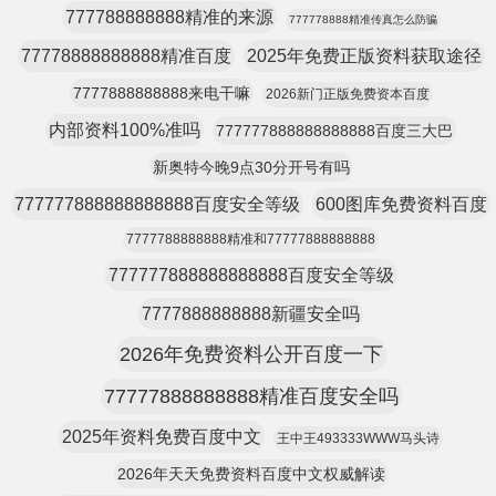
777788888888精准的来源
777778888精准传真怎么防骗
77778888888888精准百度
2025年免费正版资料获取途径
7777888888888来电干嘛
2026新门正版免费资本百度
内部资料100%准吗
777777888888888888百度三大巴
新奥特今晚9点30分开号有吗
777777888888888888百度安全等级
600图库免费资料百度
7777788888888精准和77777888888888
777777888888888888百度安全等级
7777888888888新疆安全吗
2026年免费资料公开百度一下
77777888888888精准百度安全吗
2025年资料免费百度中文
王中王493333WWW马头诗
2026年天天免费资料百度中文权威解读