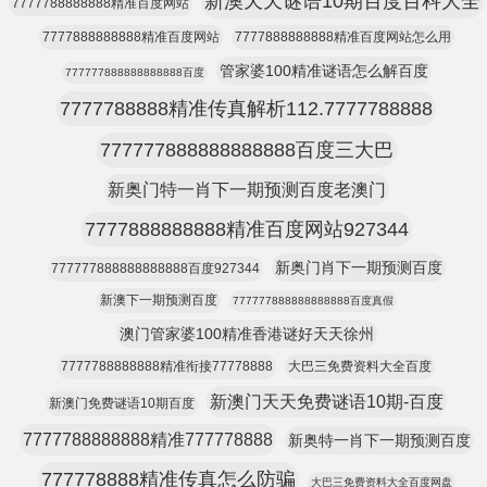
新澳天天谜语10期百度百科大全
7777788888888精准百度网站
7777888888888精准百度网站
7777888888888精准百度网站怎么用
管家婆100精准谜语怎么解百度
777777888888888888百度
7777788888精准传真解析112.7777788888
777777888888888888百度三大巴
新奥门特一肖下一期预测百度老澳门
7777888888888精准百度网站927344
新奥门肖下一期预测百度
777777888888888888百度927344
新澳下一期预测百度
777777888888888888百度真假
澳门管家婆100精准香港谜好天天徐州
7777788888888精准衔接77778888
大巴三免费资料大全百度
新澳门天天免费谜语10期-百度
新澳门免费谜语10期百度
7777788888888精准777778888
新奥特一肖下一期预测百度
777778888精准传真怎么防骗
大巴三免费资料大全百度网盘