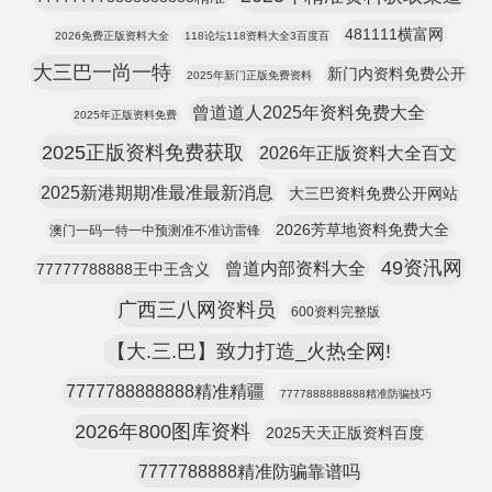
481111横富网
2026免费正版资料大全
118论坛118资料大全3百度百
大三巴一尚一特
新门内资料免费公开
2025年新门正版免费资料
曾道道人2025年资料免费大全
2025年正版资料免费
2025正版资料免费获取
2026年正版资料大全百文
2025新港期期准最准最新消息
大三巴资料免费公开网站
2026芳草地资料免费大全
澳门一码一特一中预测准不准访雷锋
49资汛网
曾道内部资料大全
77777788888王中王含义
广西三八网资料员
600资料完整版
【大.三.巴】致力打造_火热全网!
7777788888888精准精疆
7777888888888精准防骗技巧
2026年800图库资料
2025天天正版资料百度
7777788888精准防骗靠谱吗