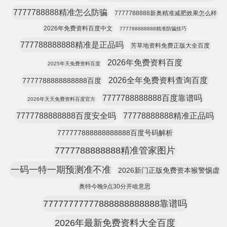
7777788888精准怎么防骗
7777788888新奥精准减肥效果怎么样
2026年免费资料百度中文
777788888888精准防骗技巧
777788888888精准是正品吗
芳草地资料免费正版大全百度
2026年免费资料百度
2025年天免费资料百度
2026全年免费资料查询百度
7777788888888888百度
7777788888888百度靠谱吗
2026年天天免费资料百度官方
7777788888888百度安全吗
77778888888精准正品吗
777777888888888888百度号码解析
7777788888888精准管家图片
一码一特一期预测准不准
2026新门正版免费资本猴警惕虚
奥特今晚9点30分开啥意思
77777777777888888888888靠谱吗
2026年最新免费资料大全百度