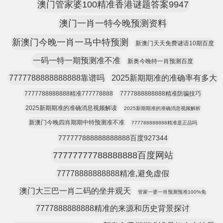
澳门管家婆100精准香港谜题答案9947
澳门一肖一特今晚预测资料
新澳门今晚一肖一马中特预测
新澳门天天免费谜语10期百度
一码一特一期预测准不准
新奥今晚特一肖预测百度
7777788888888888靠谱吗
2025新期期准的准确率有多大
7777788888888精准777778888
7777888888888精准防骗技巧
2025新期期准的准确消息视频解读
2025新期期准的准确消息视频解析
新澳门今晚四肖期期中特预测准不准
777788888888精准是正品吗
777777888888888888百度927344
77777777788888888百度网站
77778888888888精准,避免虚假
澳门大三巴一肖二码的坐井观天
管家一婆一肖预测预准100%免
7777888888888精准的来源和历史背景探讨