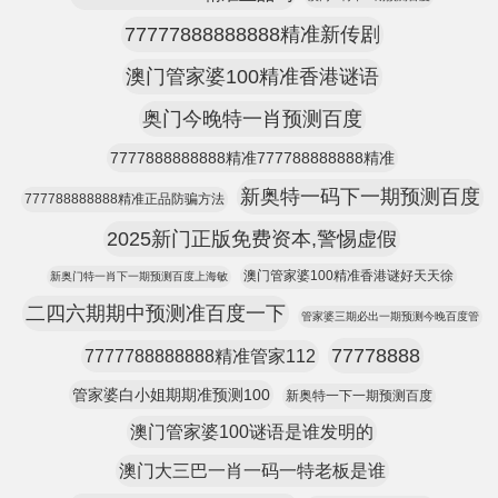
77777888888888精准新传剧
澳门管家婆100精准香港谜语
奥门今晚特一肖预测百度
7777888888888精准777788888888精准
新奥特一码下一期预测百度
777788888888精准正品防骗方法
2025新门正版免费资本,警惕虚假
澳门管家婆100精准香港谜好天天徐
新奥门特一肖下一期预测百度上海敏
二四六期期中预测准百度一下
管家婆三期必出一期预测今晚百度管
77778888
7777788888888精准管家112
管家婆白小姐期期准预测100
新奥特一下一期预测百度
澳门管家婆100谜语是谁发明的
澳门大三巴一肖一码一特老板是谁