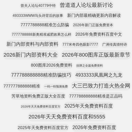
曾道道人论坛最新讨论
曾夫人论坛40779中特
新门内部最精确更新内容解读
493333WWW马头诗背后的故事
7777788888精准怎么防骗
2026年新门正版免费资本
2026年免费资料百度中文
7777788888新奥精准减肥效果怎么样
新门内部资料与内部资料
777米奇四色眼影7777
广洲传真猜特诗
2026新门内部资料大全
2026年800图库正版最新章节
800图库2026免费资料
挂牌之全篇免费资料
777788888888精准防骗技巧
4933333凤凰网之九龙
大三巴致力打造火热全网
777777888888精准
一码一特预测免费
芳草地资料免费正版大全百度
777788888888精准是正品吗
2025年天免费资料百度
2026年天天免费资料百度官方
2026年天天免费资料百度和5555
2026年免费资料百度
2025年天免费资料百度官方