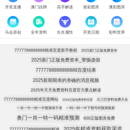
开奖直播
澳门挂牌
高手解迷
港彩图库
澳彩图库
马会原创
全年资料
生肖属性
开奖日期
彩料世界
7777788888888精准百度新手教程
2025新门正版免费资本
2025新门正版免费资本_警惕虚假
7777788888888888百度结果
2025新期期准的准确的消息视频
2025年天天免费资料百度官力重点解读
7777788888888精准百度网站
大三巴资料免费大全
2026正版免费资料百度
一肖一中一特一中预测准不准
一码一特一中下期号码预测最新
奥门一肖一特一码精准预测
600正版图库免费
2025年精准资料获取渠道
777777778888888888精准