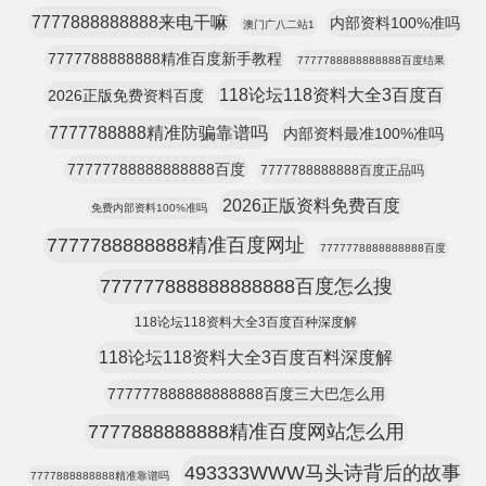
7777888888888来电干嘛
内部资料100%准吗
澳门广八二站1
7777788888888精准百度新手教程
7777788888888888百度结果
118论坛118资料大全3百度百
2026正版免费资料百度
7777788888精准防骗靠谱吗
内部资料最准100%准吗
77777788888888888百度
7777788888888百度正品吗
2026正版资料免费百度
免费内部资料100%准吗
7777788888888精准百度网址
7777778888888888百度
777777888888888888百度怎么搜
118论坛118资料大全3百度百种深度解
118论坛118资料大全3百度百料深度解
777777888888888888百度三大巴怎么用
7777888888888精准百度网站怎么用
493333WWW马头诗背后的故事
7777888888888精准靠谱吗