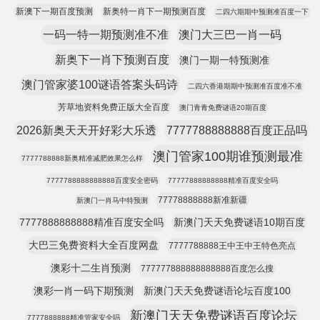
新澳下一期百度预测
新奥特一肖下一期预测百度
二四六期期中预测准百度一下
一码一特一期预测准不准
澳门大三巴一肖一码
新奥下一肖下预测百度
澳门一期一特预测准
澳门管家婆100谜语答案头码诗
二四六香港期期中预测准百度准不准
芳草地资料免费正版大全百度
澳门青青免费谜语20期百度
2026新奥天天开好彩大乐透
7777788888888百度正品吗
澳门管家100期谁预测最准
7777788888新奥精准减肥效果怎么样
7777788888888888百度安全密码
77777888888888精准百度安全吗
77778888888新准新疆
新澳门一肖马中特预测
7777888888888精准百度安全吗
新澳门天天免费谜语10期百度
大巴三免费资料大全百度网盘
7777788888王中王中王特色亮点
澳彩十二生肖预测
777777888888888888百度怎么搜
澳彩一肖一码下期预测
新澳门天天免费谜语论坛百度100
新澳门天天免费谜语百度论坛
7777888888精准管家安全吗