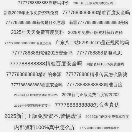
7777788888888靠谱吗评价
2026新门正版免费资本安全吗一
7777888888888精准百度安全吗
新澳2026年正版免费资料免费
7777888888888新传是什么意思
新疆777788888888888888是啥
2025年天天免费百度资料
2025年免费正版资料获取途径
广东八二站82953ccm是正规网站吗
777777888888888888百度怎么用
7777788888精准2025安全吗
7777788888是嘛意思
777788888888精准百度安全吗
内部资料100%免费准吗
777788888888精准的来源
777778888精准传真怎么防骗
77778888888888精准百度
7777888888888百度安全吗
2026新门正版免费百度官方202
2026新门正版免费资本百度2025
7777888888888怎么查真伪
2025年免费正版资料百度中
2025新门正版免费资本,警惕虚假
2026新门正版免费资本百度
内部资料100%真中怎么弄
7777788888888888防骗技巧