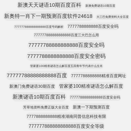
新澳天天谜语10期百度百科
新澳免费谜语10期百度
新奥特一肖下一期预测百度软件24618
大三巴免费资料大全百度
7777788888888百度安全吗
777777888888888888百度号码解析
777777888888888888百度三大巴怎么用
77777788888888888百度安全吗
7777788888888888百度安全密码
管家婆100精准谜语怎么解百度五四青年节代表什么生肖
77777788888888888百度
7777788888888精准百度网址
管家婆100精准谜语怎么解百度
新澳门免费谜语30期百度
新澳谜语10期百度百科
7777788888888888百度安全吗
新澳一下期预测百度
芳草地资料免费正版大全百度
7777888888888精准湖南同普信息科技有限
777777888888888888百度安全等级