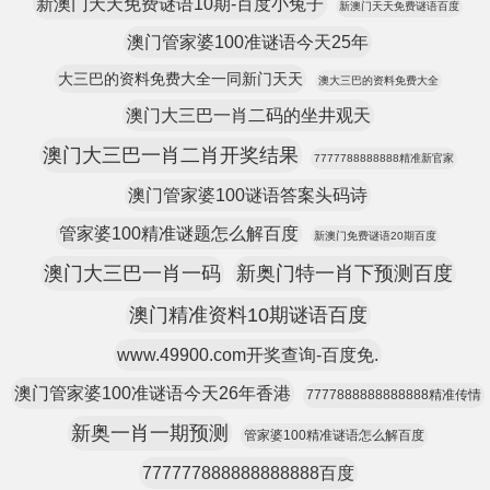
新澳门天天免费谜语10期-百度小兔子
新澳门天天免费谜语百度
澳门管家婆100准谜语今天25年
大三巴的资料免费大全一同新门天天
澳大三巴的资料免费大全
澳门大三巴一肖二码的坐井观天
澳门大三巴一肖二肖开奖结果
7777788888888精准新官家
澳门管家婆100谜语答案头码诗
管家婆100精准谜题怎么解百度
新澳门免费谜语20期百度
澳门大三巴一肖一码
新奥门特一肖下预测百度
澳门精准资料10期谜语百度
www.49900.com开奖查询-百度免.
澳门管家婆100准谜语今天26年香港
7777888888888888精准传情
新奥一肖一期预测
管家婆100精准谜语怎么解百度
777777888888888888百度