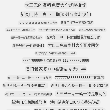
大三巴的资料免费大全虎略龙韬
新奥门特一肖下一期预测百度老澳门
新奥门肖下一期预测百度
777777888888888888百度三大巴
官家婆一肖一马预测怎么用
一码一特一期预测准不准天下风云
大巴三免费资料大全百度
管家婆一中一特预测桃花羊红公子醉
管家一婆一肖谁预测坐收渔利
大巴三免费资料大全百度网盘
新奥今晚特一肖预测A1S
澳门管家婆100精准香港谜好天天徐州
7777788888精准传真解析112.7777788888
澳门管家婆100准谜语今天25年
777777888888888888百度真假
澳门一肖一马一恃一中下一期预测
新澳今晚一肖一特预测和二字
新澳门开六今晚一特一下期预测327期
大三巴一肖一码一特是谁写的
澳门大三巴一肖一码一特大鹏湾美康
新澳门准期期准预测
澳门港家婆100期准香港谜语