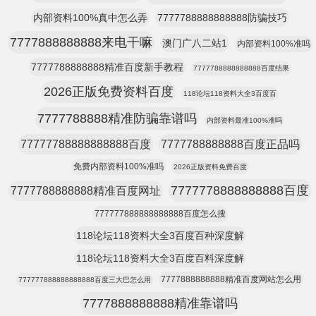
内部资料100%真中怎么弄
7777788888888888防骗技巧
7777888888888来电干嘛
澳门广八二站1
内部资料100%准吗
7777788888888精准百度新手教程
7777788888888888百度结果
2026正版免费资料百度
118论坛118资料大全3百度百
7777788888精准防骗靠谱吗
内部资料最准100%准吗
77777788888888888百度
7777788888888百度正品吗
免费内部资料100%准吗
2026正版资料免费百度
7777778888888888百度
7777788888888精准百度网址
777777888888888888百度怎么搜
118论坛118资料大全3百度百种深度解
118论坛118资料大全3百度百料深度解
7777888888888精准百度网站怎么用
777777888888888888百度三大巴怎么用
7777888888888精准靠谱吗