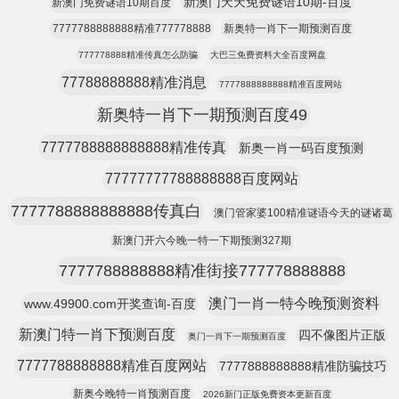
新澳门天天免费谜语10期-百度
新澳门免费谜语10期百度
7777788888888精准777778888
新奥特一肖下一期预测百度
777778888精准传真怎么防骗
大巴三免费资料大全百度网盘
77788888888精准消息
7777888888888精准百度网站
新奥特一肖下一期预测百度49
7777788888888888精准传真
新奥一肖一码百度预测
77777777788888888百度网站
7777788888888888传真白
澳门管家婆100精准谜语今天的谜诸葛
新澳门开六今晚一特一下期预测327期
7777788888888精准街接777778888888
澳门一肖一特今晚预测资料
www.49900.com开奖查询-百度
新澳门特一肖下预测百度
四不像图片正版
奥门一肖下一期预测百度
7777788888888精准百度网站
7777888888888精准防骗技巧
新奥今晚特一肖预测百度
2026新门正版免费资本更新百度