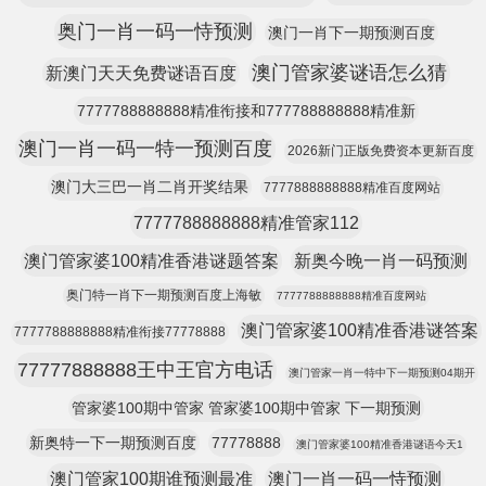
奥门一肖一码一恃预测
澳门一肖下一期预测百度
澳门管家婆谜语怎么猜
新澳门天天免费谜语百度
7777788888888精准衔接和777788888888精准新
澳门一肖一码一特一预测百度
2026新门正版免费资本更新百度
澳门大三巴一肖二肖开奖结果
7777888888888精准百度网站
7777788888888精准管家112
澳门管家婆100精准香港谜题答案
新奥今晚一肖一码预测
奥门特一肖下一期预测百度上海敏
7777788888888精准百度网站
澳门管家婆100精准香港谜答案
7777788888888精准衔接77778888
77777888888王中王官方电话
澳门管家一肖一特中下一期预测04期开
管家婆100期中管家 管家婆100期中管家 下一期预测
新奥特一下一期预测百度
77778888
澳门管家婆100精准香港谜语今天1
澳门管家100期谁预测最准
澳门一肖一码一恃预测