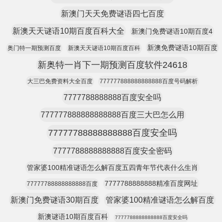
新澳门天天免费谜语四七百度
新澳天天谜语10期百度百科大全
新澳门免费谜语10期百度4
新澳免费谜语10期百度
奥门特一期预测百度
新澳天天谜语10期百度百科
新奥特一肖下一期预测百度软件24618
大三巴免费资料大全百度
777777888888888888百度号码解析
7777788888888百度安全吗
777777888888888888百度三大巴怎么用
77777788888888888百度安全吗
7777788888888888百度安全密码
管家婆100精准谜语怎么解百度五四青年节代表什么生肖
7777788888888精准百度网址
77777788888888888百度
新澳门免费谜语30期百度
管家婆100精准谜语怎么解百度
新澳谜语10期百度百科
7777788888888888百度安全吗