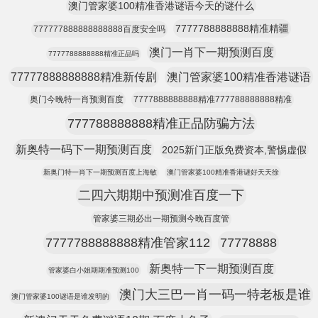
澳门管家婆100精准香港谜语今天的谜什么
7777788888888精准精疆
777777888888888888百度安全吗
澳门一肖下一期预测百度
7777788888888精准正品吗
77777888888888精准新传剧
澳门管家婆100精准香港谜语
奥门今晚特一肖预测百度
7777888888888精准777788888888精准
777788888888精准正品防骗方法
新奥特一码下一期预测百度
2025新门正版免费资本,警惕虚假
新奥门特一肖下一期预测百度上海敏
澳门管家婆100精准香港谜好天天徐
二四六期期中预测准百度一下
管家婆三期必出一期预测今晚百度管
7777788888888精准管家112
77778888
新奥特一下一期预测百度
管家婆白小姐期期准预测100
澳门大三巴一肖一码一特老板是谁
澳门管家婆100谜语是谁发明的