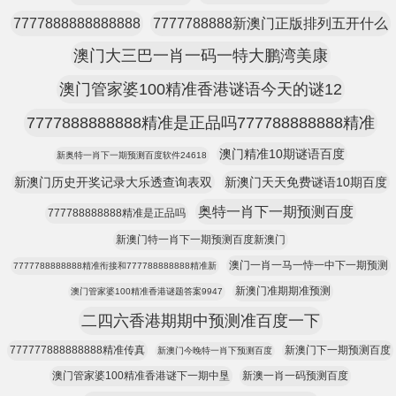
7777888888888888
7777788888新澳门正版排列五开什么
澳门大三巴一肖一码一特大鹏湾美康
澳门管家婆100精准香港谜语今天的谜12
7777888888888精准是正品吗777788888888精准
澳门精准10期谜语百度
新奥特一肖下一期预测百度软件24618
新澳门历史开奖记录大乐透查询表双
新澳门天天免费谜语10期百度
奥特一肖下一期预测百度
777788888888精准是正品吗
新澳门特一肖下一期预测百度新澳门
澳门一肖一马一恃一中下一期预测
7777788888888精准衔接和777788888888精准新
新澳门准期期准预测
澳门管家婆100精准香港谜题答案9947
二四六香港期期中预测准百度一下
777777888888888精准传真
新澳门下一期预测百度
新澳门今晚特一肖下预测百度
澳门管家婆100精准香港谜下一期中垦
新澳一肖一码预测百度