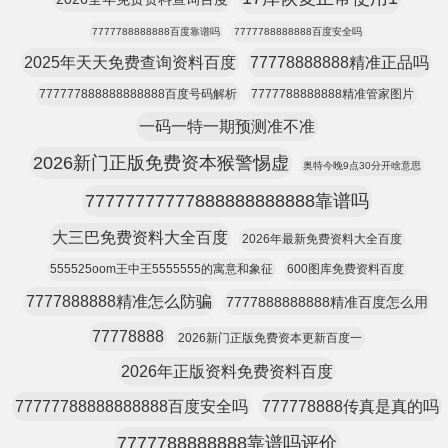
7777788888888百度靠谱吗
7777788888888百度安全吗
2025年天天免费查询资料百度
77778888888精准正品吗
777777888888888888百度号码解析
7777788888888精准管家图片
一码一特一期预测准不准
2026新门正版免费资本猴警惕虚
奥特今晚9点30分开啥意思
77777777777888888888888靠谱吗
大三巴免费资料大全百度
2026年最新免费资料大全百度
555525oom王中王5555555的寓意和象征
600图库免费资料百度
7777888888精准怎么防骗
7777888888888精准百度怎么用
77778888
2026新门正版免费资本更新百度一
2026年正版资料免费资料百度
77777788888888888百度安全吗
777778888传真是真的吗
7777788888888靠谱吗评价