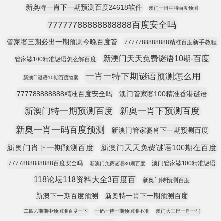
新奥特一肖下一期预测百度24618软件
澳门一肖中特百度预测
77777788888888888百度安全吗
管家婆三期必出一期预测今晚百度管
7777788888888精准百度新手教程
新澳门天天免费谜语10期-百度
管家婆100精准谜语怎么解百度
一肖一特下期谜语预测怎么用
新澳门谜语10期百度答案
777788888888精准百度安全吗
澳门管家婆100精准香港谜语
新澳门特一期预测百度
新奥一肖下预测百度
新奥一肖一码百度预测
新澳门管家婆肖下一期预测百度
新奥门肖下一期预测百度
新澳门天天免费谜语100期在百度
7777888888888百度安全吗
澳门管家婆100精准谜语
新澳门免费谜语30期百度
118论坛118资料大全3百度百
新奥门特预测百度
新澳下一期百度预测
新奥特一肖下一期预测百度
二四六期期中预测准百度一下
一码一特一期预测准不准
澳门大三巴一肖一码