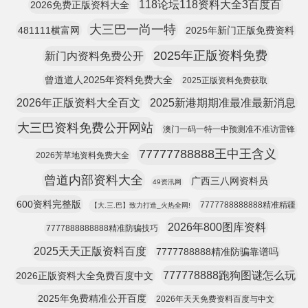
118论坛118资料大全3百度百
2026免费正版资料大全
大三巴一尚一特
481111横富网
2025年新门正版免费资料
2025年正版资料免费
新门内资料免费公开
曾道道人2025年资料免费大全
2025正版资料免费获取
2026年正版资料大全百文
2025新港期期准最准最新消息
大三巴资料免费公开网站
澳门一码一特一中预测准不准访雷锋
77777788888王中王含义
2026芳草地资料免费大全
曾道内部资料大全
广西三八网资料员
49资汛网
600资料完整版
7777788888888精准精疆
【大.三.巴】致力打造_火热全网!
2026年800图库资料
7777888888888精准防骗技巧
2025天天正版资料百度
7777788888精准防骗靠谱吗
777778888跑狗图谜怎么玩
2026正版资料大全免费百度中文
2025年免费精准公开百度
2026年天天免费资料百度与中文