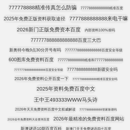
777778888精准传真怎么防骗
77778888888888精准百度
7777888888888来电干嘛
2025年免费正版资料获取途径
2026新门正版免费资本百度
内部资料100%准吗
777777888888888888百度三大巴
新奥特今晚9点30分开号有吗
777777888888888888百度安全等级
600图库免费资料百度
7777788888888精准和77777888888888
7777888888888新疆安全吗
777777888888888888百度安全等级
2026年免费资料公开百度一下
77777888888888精准百度安全吗
2025年资料免费百度中文
王中王493333WWW马头诗
2026年天天免费资料百度中文权威解读
7777888888888管家靠谱吗
2026年最精准的免费资料百度网站
2026全年免费资料大全查询百度
新澳谜语10期百度百科
新澳门天天免费谜语四七百度