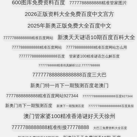
600图库免费资料百度
7777788888888精准管家图片
2026正版资料大全免费百度中文宫方
2025年新奥正版免费大全百度中文
新澳天天谜语10期百度百科大全
7777788888888精准百度网站
7777888888888精准百度网站
7777888888888精准百度网站怎么用
777777888888888888百度
管家婆100精准谜语怎么解百度
7777788888精准传真解析112.7777788888
777777888888888888百度三大巴
新奥门特一肖下一期预测百度老澳门
7777888888888精准百度网站927344
777777888888888888百度927344
新奥门肖下一期预测百度
新澳下一期预测百度
777777888888888888百度真假
澳门管家婆100精准香港谜好天天徐州
7777788888888精准衔接77778888
大巴三免费资料大全百度