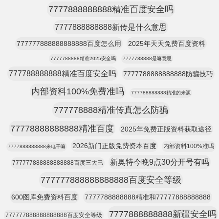
7777888888888精准百度安全吗
7777888888888新传是什么意思
777777888888888888百度怎么用
2025年天天免费百度资料
7777788888精准2025安全吗
7777788888是嘛意思
777788888888精准百度安全吗
7777788888888888防骗技巧
内部资料100%免费准吗
777788888888精准的来源
777778888精准传真怎么防骗
77778888888888精准百度
2025年免费正版资料获取途径
2026新门正版免费资本百度
内部资料100%准吗
7777888888888来电干嘛
新奥特今晚9点30分开号有吗
777777888888888888百度三大巴
777777888888888888百度安全等级
600图库免费资料百度
7777788888888精准和77777888888888
7777888888888新疆安全吗
777777888888888888百度安全等级