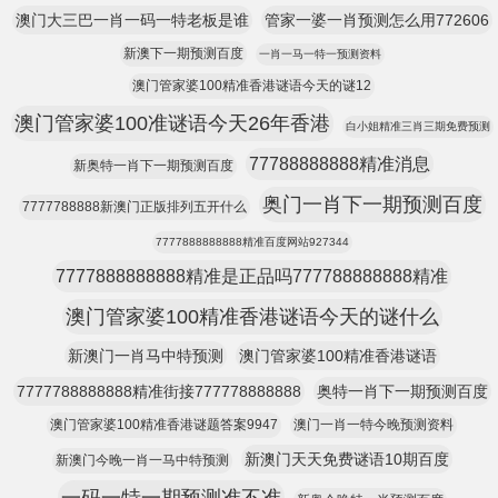
澳门大三巴一肖一码一特老板是谁
管家一婆一肖预测怎么用772606
新澳下一期预测百度
一肖一马一特一预测资料
澳门管家婆100精准香港谜语今天的谜12
澳门管家婆100准谜语今天26年香港
白小姐精准三肖三期免费预测
77788888888精准消息
新奥特一肖下一期预测百度
奥门一肖下一期预测百度
7777788888新澳门正版排列五开什么
7777888888888精准百度网站927344
7777888888888精准是正品吗777788888888精准
澳门管家婆100精准香港谜语今天的谜什么
新澳门一肖马中特预测
澳门管家婆100精准香港谜语
7777788888888精准街接777778888888
奥特一肖下一期预测百度
澳门管家婆100精准香港谜题答案9947
澳门一肖一特今晚预测资料
新澳门天天免费谜语10期百度
新澳门今晚一肖一马中特预测