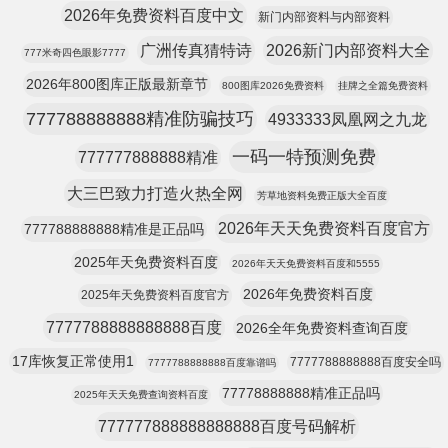
2026年免费资料百度中文
新门内部资料与内部资料
广洲传真猜特诗
2026新门内部资料大全
777米奇四色眼影7777
2026年800图库正版最新章节
800图库2026免费资料
挂牌之全篇免费资料
777788888888精准防骗技巧
4933333凤凰网之九龙
一码一特预测免费
777777888888精准
大三巴致力打造火热全网
芳草地资料免费正版大全百度
2026年天天免费资料百度官方
777788888888精准是正品吗
2025年天免费资料百度
2026年天天免费资料百度和5555
2026年免费资料百度
2025年天免费资料百度官方
7777788888888888百度
2026全年免费资料查询百度
17库恢复正常使用1
7777788888888百度安全吗
7777788888888百度靠谱吗
77778888888精准正品吗
2025年天天免费查询资料百度
777777888888888888百度号码解析