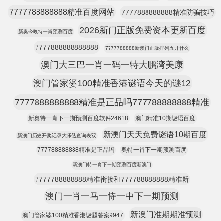
7777788888888精准百度网站
7777888888888精准防骗技巧
2026新门正版免费资本更新百度
新奥今晚特一肖预测百度
7777888888888888
7777788888新澳门正版排列五开什么
澳门大三巴一肖一码一特大鹏湾美康
澳门管家婆100精准香港谜语今天的谜12
7777888888888精准是正品吗777788888888精准
新奥特一肖下一期预测百度软件24618
澳门精准10期谜语百度
新澳门天天免费谜语10期百度
新澳门历史开奖记录大乐透查询表双
777788888888精准是正品吗
奥特一肖下一期预测百度
新澳门特一肖下一期预测百度新澳门
7777788888888精准衔接和777788888888精准新
澳门一肖一马一恃一中下一期预测
新澳门准期期准预测
澳门管家婆100精准香港谜题答案9947