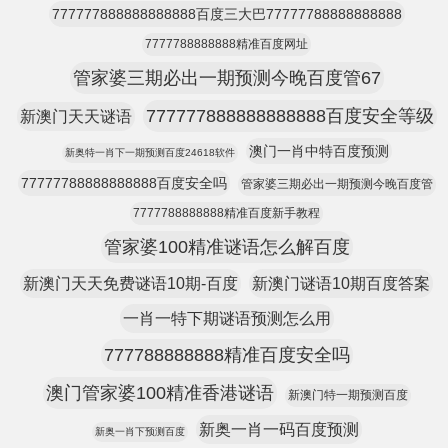
777777888888888888百度三大巴77777788888888888
7777788888888精准百度网址
管家婆三期必出一期预测今晚百度管67
777777888888888888百度安全等级
新澳门天天谜语
澳门一肖中特百度预测
新奥特一肖下一期预测百度24618软件
77777788888888888百度安全吗
管家婆三期必出一期预测今晚百度管
7777788888888精准百度新手教程
管家婆100精准谜语怎么解百度
新澳门天天免费谜语10期-百度
新澳门谜语10期百度答案
一肖一特下期谜语预测怎么用
777788888888精准百度安全吗
澳门管家婆100精准香港谜语
新澳门特一期预测百度
新奥一肖一码百度预测
新奥一肖下预测百度