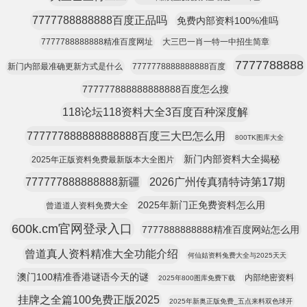
7777788888888百度正品吗
免费内部资料100%准吗
7777788888888精准百度网址
大三巴一肖一特一中招生简章
7777788888
新门内部最准确更新方式是什么
7777778888888888百度
777777888888888888百度怎么搜
118论坛118资料大全3百度百种深度解
777777888888888888百度三大巴怎么用
800TK图库大全
新门内部资料大全揭秘
2025年正版资料免费最新版本大全图片
777777888888888新疆
2026广州传真猜特诗第17期
2025年新门正免费资料怎么用
曾道道人资料免费大全
600k.cm官网登录入口
7777888888888精准百度网站怎么用
曾道真人资料精准大全功能介绍
何仙姑资料兔费大全与2025天天
澳门100精准香港谜语今天的谜
内部绝密资料
2025年800图库免费下载
挂牌之全篇100免费正版2025
2025年新奥正版免费_五点来料双色球开