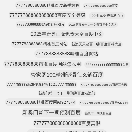
7777788888888精准百度新手教程
7777788888888888百度
777777888888888888百度安全等级
600图库免费资料百度
7777788888888精准管家图片
2026正版资料大全免费百度中文宫方
2025年新奥正版免费大全百度中文
7777788888888精准百度网站
新澳天天谜语10期百度百科大全
7777888888888精准百度网站
7777888888888精准百度网站怎么用
777777888888888888百度
管家婆100精准谜语怎么解百度
7777788888精准传真解析112.7777788888
777777888888888888百度三大巴
新奥门特一肖下一期预测百度老澳门
7777888888888精准百度网站927344
777777888888888888百度927344
新奥门肖下一期预测百度
新澳下一期预测百度
777777888888888888百度真假