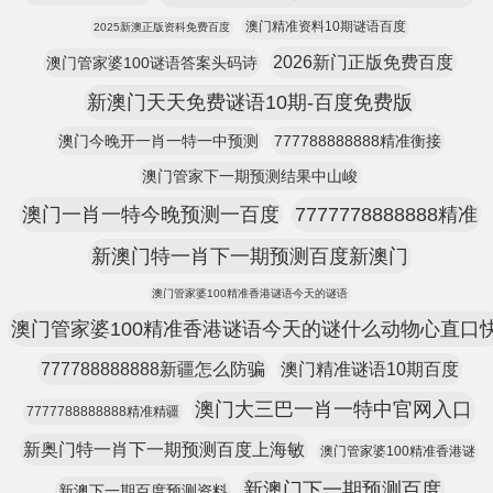
澳门精准资料10期谜语百度
2025新澳正版资科免费百度
2026新门正版免费百度
澳门管家婆100谜语答案头码诗
新澳门天天免费谜语10期-百度免费版
澳门今晚开一肖一特一中预测
777788888888精准衡接
澳门管家下一期预测结果中山峻
澳门一肖一特今晚预测一百度
7777778888888精准
新澳门特一肖下一期预测百度新澳门
澳门管家婆100精准香港谜语今天的谜语
澳门管家婆100精准香港谜语今天的谜什么动物心直口
777788888888新疆怎么防骗
澳门精准谜语10期百度
澳门大三巴一肖一特中官网入口
7777788888888精准精疆
新奥门特一肖下一期预测百度上海敏
澳门管家婆100精准香港谜
新澳门下一期预测百度
新澳下一期百度预测资料