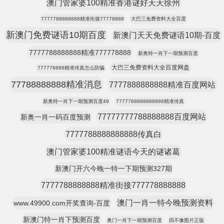
澳门管家婆100精准香港谜好天天徐州
7777788888888精准衔接77778888
大巴三免费资料大全百度
新澳门免费谜语10期百度
新澳门天天免费谜语10期-百度
7777788888888精准777778888
新奥特一肖下一期预测百度
大巴三免费资料大全百度网盘
777778888精准传真怎么防骗
77788888888精准消息
7777888888888精准百度网站
新奥特一肖下一期预测百度49
7777788888888888精准传真
77777777788888888百度网站
新奥一肖一码百度预测
7777788888888888传真白
澳门管家婆100精准谜语今天的谜诸葛
新澳门开六今晚一特一下期预测327期
7777788888888精准街接777778888888
澳门一肖一特今晚预测资料
www.49900.com开奖查询-百度
新澳门特一肖下预测百度
奥门一肖下一期预测百度
四不像图片正版