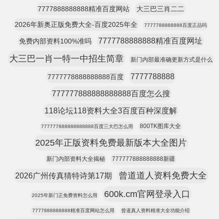
7777888888888精准百度网站
大三巴三肖二二
2026年新奥正版免费大全-百度2025年全
7777788888888百度正品吗
7777788888888精准百度网址
免费内部资料100%准吗
大三巴一肖一特一中招生简章
新门内部最准确更新方式是什么
7777788888
7777778888888888百度
777777888888888888百度怎么搜
118论坛118资料大全3百度百种深度解
800TK图库大全
777777888888888888百度三大巴怎么用
2025年正版资料免费最新版本大全图片
新门内部资料大全揭秘
777777888888888新疆
曾道道人资料免费大全
2026广州传真猜特诗第17期
600k.cm官网登录入口
2025年新门正免费资料怎么用
7777888888888精准百度网站怎么用
曾道真人资料精准大全功能介绍