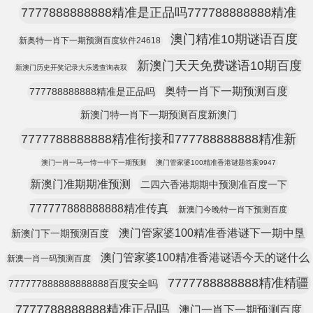
7777888888888精准是正品吗777788888888精准
澳门精准10期谜语百度
新奥特一肖下一期预测百度软件24618
新澳门天天免费谜语10期百度
新澳门历史开奖记录大乐透查询表双
奥特一肖下一期预测百度
777788888888精准是正品吗
新澳门特一肖下一期预测百度新澳门
7777788888888精准衔接和777788888888精准新
澳门一肖一马一恃一中下一期预测
澳门管家婆100精准香港谜题答案9947
新澳门准期期准预测
二四六香港期期中预测准百度一下
777777888888888精准传真
新澳门今晚特一肖下预测百度
澳门管家婆100精准香港谜下一期中垦
新澳门下一期预测百度
澳门管家婆100精准香港谜语今天的谜什么
新澳一肖一码预测百度
7777788888888精准精疆
777777888888888888百度安全吗
7777788888888精准正品吗
澳门一肖下一期预测百度