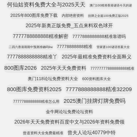
何仙姑资料兔费大全与2025天天
澳门100精准香港谜语今天的谜
2025年800图库免费下载
内部绝密资料
挂牌之全篇100免费正版2025
2025年新奥正版免费_五点来料双色球开
7777788888888精准解密
7777888888888精准靠谱吗
77778888888精准
二四六香港期期中预测准确吗9w
管家婆100谜语答案大全
7777888888888精准丫
2025年最精准免费资料全面释义
800图库2026
2025年天天免费资料
77777777888888888精准
奥门118论坛免费资料大全
600资料图库大全
800图库免费资料2025
7777888888888精准32209
2025澳门挂牌灯牌免费吗
7777788888888精准怎么用
金牛网论坛免费论坛资料
2026年天天免费资料百度中文与2026年资料免费领
曾夫人论坛40779中特
曾道资料大全免费最精准