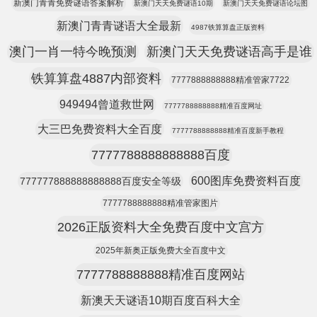
新澳门青青免费谜语答案解析
新澳门天天免费谜语10期
新澳门天天免费谜语论坛图
新澳门青青谜语大全最新
4987铁算算盘正版资料
澳门一肖一特今晚预测
新澳门天天免费谜语高手是谁
铁算算盘4887内部资料
7777888888888精准管家7722
949494曾道救世网
7777788888888精准百度网址
大三巴免费资料大全百度
7777788888888精准百度新手教程
7777788888888888百度
600图库免费资料百度
777777888888888888百度安全等级
7777788888888精准管家图片
2026正版资料大全免费百度中文宫方
2025年新奥正版免费大全百度中文
7777788888888精准百度网站
新澳天天谜语10期百度百科大全