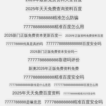
2025年天天免费查询资料百度
7777888888精准怎么防骗
7777888888888精准百度怎么用
2026新门正版免费资本更新百度一
2026年正版资料免费资料百度
77777788888888888百度安全吗
777778888传真是真的吗
2026新门正版免费资本安全吗一
7777788888888靠谱吗评价
新澳2026年正版免费资料免费
7777888888888精准百度安全吗
7777888888888新传是什么意思
777777888888888888百度怎么用
2025年天天免费百度资料
7777788888精准2025安全吗
777788888888精准百度安全吗
7777788888是嘛意思