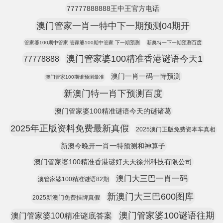
77777888888王中王官方电话
澳门管家一肖一特中下一期预测04期开
管家婆100期中管家 管家婆100期中管家 下一期预测
新奥特一下一期预测百度
澳门管家婆100精准香港谜语今天1
77778888
澳门一肖一码一恃预测
澳门管家100期谁预测最准
新澳门特一肖下预测百度
澳门管家婆100精准谜语今天的谜诸葛
2025年正版资料免费最新真假
2025澳门正版免费资本车真相
新澳今晚开一肖一特预测和神算子
澳门管家婆100精准香港谜好天天徐州科技有限公司
澳门大三巴一肖一码
澳管家婆100精准谜语82期
新澳门大三巴600图库
2025新澳门免费挂牌真假
澳门管家婆100谜语往期
澳门管家婆100精准谜底答案