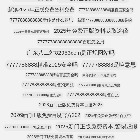
新澳2026年正版免费资料免费
7777888888888精准百度安全吗
7777888888888新传是什么意思
新疆777788888888888888是啥
2025年免费正版资料获取途径
2025年天天免费百度资料
777777888888888888百度怎么用
广东八二站82953ccm是正规网站吗
7777788888精准2025安全吗
7777788888是嘛意思
777788888888精准百度安全吗
内部资料100%免费准吗
777788888888精准的来源
777778888精准传真怎么防骗
77778888888888精准百度
7777888888888百度安全吗
2026新门正版免费资本百度2025
2026新门正版免费百度官方202
2025年免费正版资料百度中
2025新门正版免费资本,警惕虚假
7777888888888怎么查真伪
2026新门正版免费资本百度
内部资料100%真中怎么弄