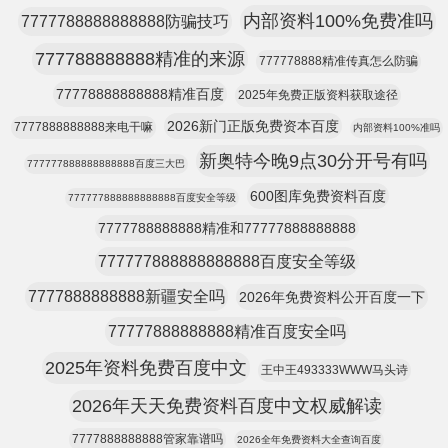
内部资料100%免费准吗
7777788888888888防骗技巧
777788888888精准的来源
777778888精准传真怎么防骗
77778888888888精准百度
2025年免费正版资料获取途径
2026新门正版免费资本百度
7777888888888来电干嘛
内部资料100%准吗
新奥特今晚9点30分开号有吗
777777888888888888百度三大巴
600图库免费资料百度
777777888888888888百度安全等级
7777788888888精准和77777888888888
777777888888888888百度安全等级
7777888888888新疆安全吗
2026年免费资料公开百度一下
77777888888888精准百度安全吗
2025年资料免费百度中文
王中王493333WWW马头诗
2026年天天免费资料百度中文权威解读
7777888888888管家靠谱吗
2026全年免费资料大全查询百度