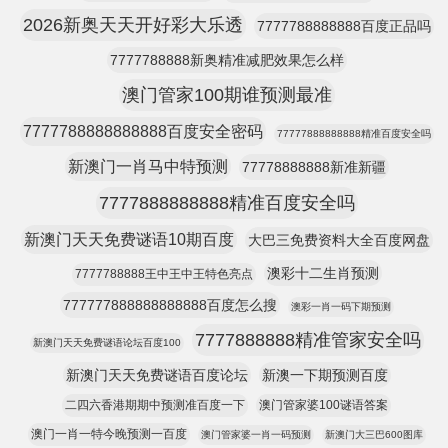
2026新奥天天开好彩大乐透
7777788888888百度正品吗
7777788888新奥精准减肥效果怎么样
澳门管家100期谁预测最准
7777788888888888百度安全密码
77777888888888精准百度安全吗
新澳门一肖马中特预测
77778888888新准新疆
7777888888888精准百度安全吗
新澳门天天免费谜语10期百度
大巴三免费资料大全百度网盘
澳彩十二生肖预测
7777788888王中王中王特色亮点
777777888888888888百度怎么搜
澳彩一肖一码下期预测
7777888888精准管家安全吗
新澳门天天免费谜语论坛百度100
新澳门天天免费谜语百度论坛
新澳一下期预测百度
二四六香港期期中预测准百度一下
澳门管家婆100谜语答案
澳门一肖一特今晚预测一百度
澳门管家婆一肖一码预测
新澳门大三巴600图库