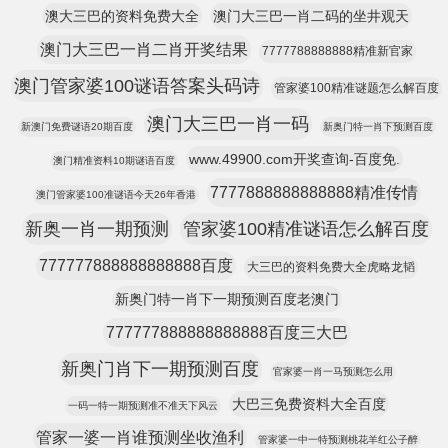
澳大三巴的资料免费大全
澳门大三巴一肖二码的坐井观天
澳门大三巴一肖二肖开奖结果
7777788888888精准新官家
澳门管家婆100谜语答案头码诗
管家婆100精准谜题怎么解百度
澳门大三巴一肖一码
新澳门免费谜语20期百度
新奥门特一肖下预测百度
www.49900.com开奖查询-百度免.
澳门精准资料10期谜语百度
7777888888888888精准传情
澳门管家婆100准谜语今天26年香港
新奥一肖一期预测
管家婆100精准谜语怎么解百度
777777888888888888百度
大三巴的资料免费大全虎略龙韬
新奥门特一肖下一期预测百度老澳门
777777888888888888百度三大巴
新奥门肖下一期预测百度
官家婆一肖一马预测怎么用
大巴三免费资料大全百度
一码一特一期预测准不准天下风云
管家一婆一肖谁预测坐收渔利
管家婆一中一特预测桃花羊红公子醉