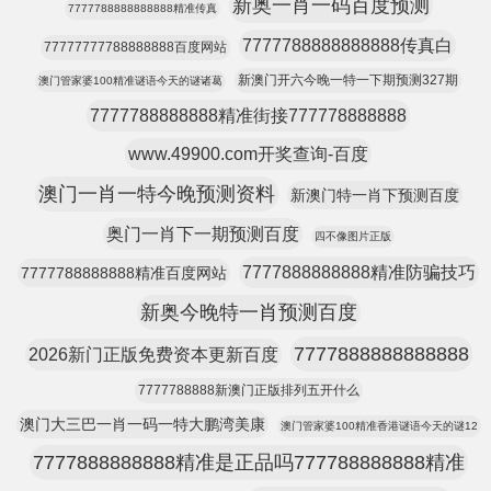
新奥一肖一码百度预测
7777788888888888精准传真
7777788888888888传真白
77777777788888888百度网站
新澳门开六今晚一特一下期预测327期
澳门管家婆100精准谜语今天的谜诸葛
7777788888888精准街接777778888888
www.49900.com开奖查询-百度
澳门一肖一特今晚预测资料
新澳门特一肖下预测百度
奥门一肖下一期预测百度
四不像图片正版
7777888888888精准防骗技巧
7777788888888精准百度网站
新奥今晚特一肖预测百度
7777888888888888
2026新门正版免费资本更新百度
7777788888新澳门正版排列五开什么
澳门大三巴一肖一码一特大鹏湾美康
澳门管家婆100精准香港谜语今天的谜12
7777888888888精准是正品吗777788888888精准