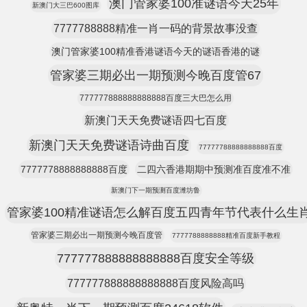
澳门管家婆100准谜语今天25年
新澳门大三巴600图库
7777788888精准一肖一码的背景故事没查
澳门管家婆100精准香港谜语今天的谜语香港的谜
管家婆三期必出一期预测今晚百度管67
777777888888888888百度三大巴怎么用
新澳门天天免费谜语四七百度
新澳门天天免费谜语诗曲百度
77777788888888888百度
7777778888888888百度
二四六香港期期中预测准百度准不准
新澳门下一期预测百度潍坊鲁
管家婆100精准谜语怎么解百度五四青年节代表什么生
管家婆三期必出一期预测今晚百度管
7777788888888精准百度新手教程
777777888888888888百度安全等级
777777888888888888百度风险高吗