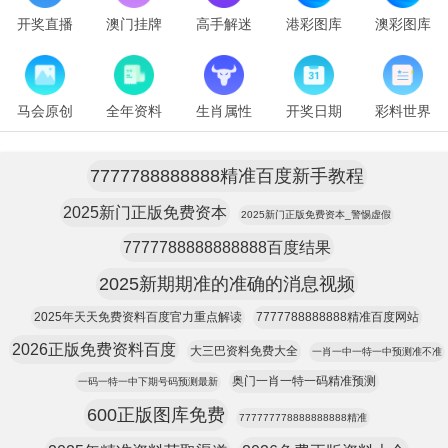
开奖直播
澳门挂牌
高手解迷
港彩图库
澳彩图库
马会原创
全年资料
生肖属性
开奖日期
彩料世界
7777788888888精准百度新手教程
2025新门正版免费资本
2025新门正版免费资本_警惕虚假
7777788888888888百度结果
2025新期期准的准确的消息视频
2025年天天免费资料百度官力重点解读
7777788888888精准百度网站
2026正版免费资料百度
大三巴资料免费大全
一肖一中一特一中预测准不准
奥门一肖一特一码精准预测
一码一特一中下期号码预测最新
600正版图库免费
777777778888888888精准