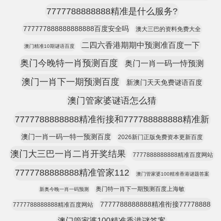
7777788888888精准是什么服务?
777777888888888888百度安全吗
澳大三巴的资料免费大全
二四六香港期期中预测准百度一下
澳门精准10期谜语百度
奥门今晚特一肖预测百度
奥门一肖一码一恃预测
澳门一肖下一期预测百度
新澳门天天免费谜语百度
澳门管家婆谜语怎么猜
7777788888888精准衔接和777788888888精准新
澳门一肖一码一特一预测百度
2026新门正版免费资本更新百度
澳门大三巴一肖二肖开奖结果
7777888888888精准百度网站
7777788888888精准管家112
澳门管家婆100精准香港谜题答案
奥门特一肖下一期预测百度上海敏
新奥今晚一肖一码预测
7777788888888精准衔接77778888
7777788888888精准百度网站
澳门管家婆100精准香港谜答案