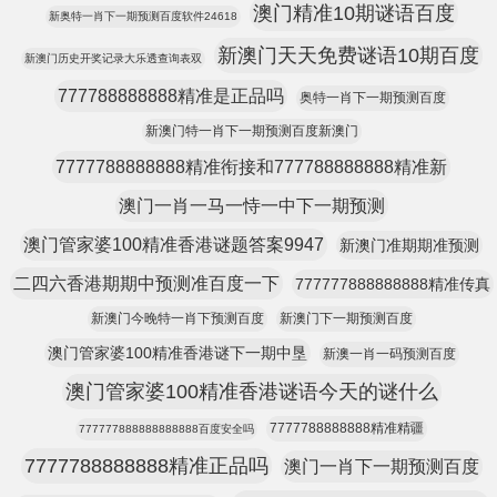
澳门精准10期谜语百度
新奥特一肖下一期预测百度软件24618
新澳门天天免费谜语10期百度
新澳门历史开奖记录大乐透查询表双
777788888888精准是正品吗
奥特一肖下一期预测百度
新澳门特一肖下一期预测百度新澳门
7777788888888精准衔接和777788888888精准新
澳门一肖一马一恃一中下一期预测
澳门管家婆100精准香港谜题答案9947
新澳门准期期准预测
二四六香港期期中预测准百度一下
777777888888888精准传真
新澳门今晚特一肖下预测百度
新澳门下一期预测百度
澳门管家婆100精准香港谜下一期中垦
新澳一肖一码预测百度
澳门管家婆100精准香港谜语今天的谜什么
7777788888888精准精疆
777777888888888888百度安全吗
7777788888888精准正品吗
澳门一肖下一期预测百度