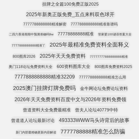
挂牌之全篇100免费正版2025
2025年新奥正版免费_五点来料双色球开
7777788888888精准解密
7777888888888精准靠谱吗
77778888888精准
二四六香港期期中预测准确吗9w
管家婆100谜语答案大全
2025年最精准免费资料全面释义
7777888888888精准丫
2025年天天免费资料
800图库2026
77777777888888888精准
600资料图库大全
奥门118论坛免费资料大全
800图库免费资料2025
7777888888888精准32209
7777788888888精准怎么用
2025澳门挂牌灯牌免费吗
金牛网论坛免费论坛资料
2026年天天免费资料百度中文与2026年资料免费领
曾道资料大全免费最精准
曾夫人论坛40779中特
493333WWW马头诗背后的故事
曾道道人论坛最新讨论
7777788888精准怎么防骗
新门内部最精确更新内容解读