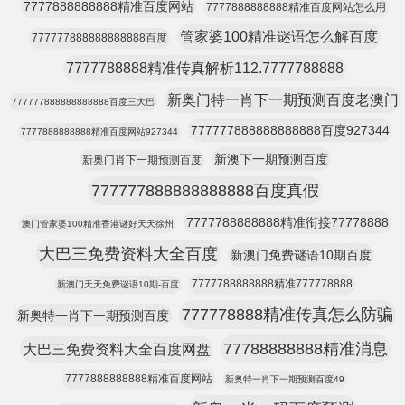
7777888888888精准百度网站
7777888888888精准百度网站怎么用
管家婆100精准谜语怎么解百度
777777888888888888百度
7777788888精准传真解析112.7777788888
新奥门特一肖下一期预测百度老澳门
777777888888888888百度三大巴
777777888888888888百度927344
7777888888888精准百度网站927344
新澳下一期预测百度
新奥门肖下一期预测百度
777777888888888888百度真假
7777788888888精准衔接77778888
澳门管家婆100精准香港谜好天天徐州
大巴三免费资料大全百度
新澳门免费谜语10期百度
7777788888888精准777778888
新澳门天天免费谜语10期-百度
777778888精准传真怎么防骗
新奥特一肖下一期预测百度
77788888888精准消息
大巴三免费资料大全百度网盘
7777888888888精准百度网站
新奥特一肖下一期预测百度49