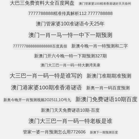
大巴三免费资料大全百度网盘
澳门管家婆100精准香港谜好天天徐州
7777788888精准传真解析112.7777788888
澳门管家婆100准谜语今天25年
澳门一肖一马一恃一中下一期预测
新澳今晚一肖一特预测和二字
777777888888888888百度真假
新澳门开六今晚一特一下期预测327期
澳门大三巴一肖一码一特大鹏湾美康
大三巴一肖一码一特是谁写的
新澳门准期期准预测
澳门港家婆100期准香港谜语
新奥一肖一码百度预测
新澳门免费谜语10期百度
新奥今晚开一肖预测视频2O2511,1O号九
新澳门天天免费谜语10期-百度
澳门大三巴一肖一码一特老板是谁
管家一婆一肖预测怎么用772606
新澳下一期预测百度