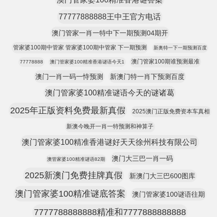
77777888888王中王官方电话
澳门管家一肖一特中下一期预测04期开
管家婆100期中管家 管家婆100期中管家 下一期预测
新奥特一下一期预测百度
澳门管家100期谁预测最准
77778888
澳门管家婆100精准香港谜语今天1
澳门一肖一码一恃预测
新澳门特一肖下预测百度
澳门管家婆100精准谜语今天的谜诸葛
2025年正版资料免费最新真假
2025澳门正版免费资本车真相
新澳今晚开一肖一特预测和神算子
澳门管家婆100精准香港谜好天天徐州科技有限公司
澳门大三巴一肖一码
澳管家婆100精准谜语82期
2025新澳门免费挂牌真假
新澳门大三巴600图库
澳门管家婆100精准谜底答案
澳门管家婆100谜语往期
7777788888888精准和7777888888888