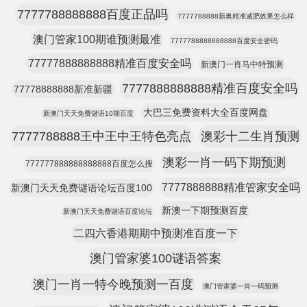
7777788888888百度正品吗
7777788888新奥精准减肥效果怎么样
澳门管家100期谁预测最准
7777788888888888百度安全密码
77777888888888精准百度安全吗
新澳门一肖马中特预测
7777888888888精准百度安全吗
77778888888新准新疆
大巴三免费资料大全百度网盘
新澳门天天免费谜语10期百度
7777788888王中王中王特色亮点
澳彩十二生肖预测
澳彩一肖一码下期预测
777777888888888888百度怎么搜
7777888888精准管家安全吗
新澳门天天免费谜语论坛百度100
新澳一下期预测百度
新澳门天天免费谜语百度论坛
二四六香港期期中预测准百度一下
澳门管家婆100谜语答案
澳门一肖一特今晚预测一百度
澳门管家婆一肖一码预测