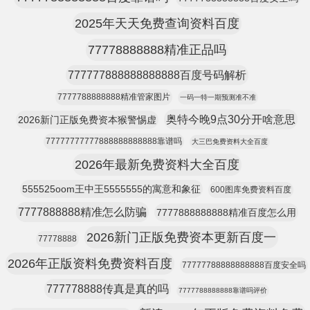
2025年天天免费查询资料百度
77778888888精准正品吗
777777888888888888百度号码解析
7777788888888精准管家图片
一码一特一期预测准不准
奥特今晚9点30分开啥意思
2026新门正版免费资本猴警惕虚
77777777777888888888888靠谱吗
大三巴免费资料大全百度
2026年最新免费资料大全百度
555525oom王中王5555555的寓意和象征
600图库免费资料百度
7777888888精准怎么防骗
7777888888888精准百度怎么用
2026新门正版免费资本更新百度一
77778888
2026年正版资料免费资料百度
77777788888888888百度安全吗
777778888传真是真的吗
7777788888888靠谱吗评价