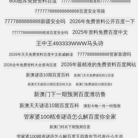
600图库免费资料百度
7777788888888精准和77777888888888
777777888888888888百度安全等级
7777888888888新疆安全吗
2026年免费资料公开百度一下
2025年资料免费百度中文
77777888888888精准百度安全吗
王中王493333WWW马头诗
7777888888888管家靠谱吗
2026年天天免费资料百度中文权威解读
2026年最精准的免费资料百度网站
2026全年免费资料大全查询百度
新澳谜语10期百度百科
新澳门天天免费谜语四七百度
新澳天天谜语10期百度百科大全
新澳门免费谜语10期百度4
新澳门下一期预测百度潍坊鲁
新澳天天谜语10期百度百科
澳彩今晚一肖一特预测
管家婆100精准谜语怎么解百度你全家
新澳门特肖下期预测百度
管家婆100精准谜语怎么解百度五四青年节代表什么生肖