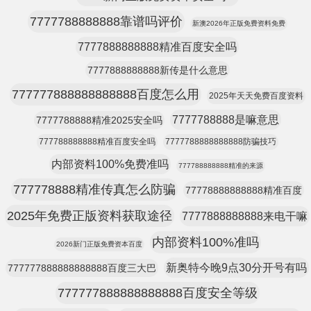
7777788888888靠谱吗评价
新澳2026年正版免费资料免费
7777888888888精准百度安全吗
7777888888888新传是什么意思
777777888888888888百度怎么用
2025年天天免费百度资料
7777788888是嘛意思
7777788888精准2025安全吗
777788888888精准百度安全吗
7777788888888888防骗技巧
内部资料100%免费准吗
777788888888精准的来源
777778888精准传真怎么防骗
77778888888888精准百度
2025年免费正版资料获取途径
7777888888888来电干嘛
内部资料100%准吗
2026新门正版免费资本百度
新奥特今晚9点30分开号有吗
777777888888888888百度三大巴
777777888888888888百度安全等级