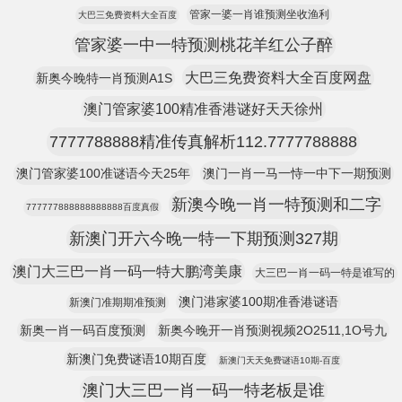
管家一婆一肖谁预测坐收渔利
大巴三免费资料大全百度
管家婆一中一特预测桃花羊红公子醉
大巴三免费资料大全百度网盘
新奥今晚特一肖预测A1S
澳门管家婆100精准香港谜好天天徐州
7777788888精准传真解析112.7777788888
澳门管家婆100准谜语今天25年
澳门一肖一马一恃一中下一期预测
新澳今晚一肖一特预测和二字
777777888888888888百度真假
新澳门开六今晚一特一下期预测327期
澳门大三巴一肖一码一特大鹏湾美康
大三巴一肖一码一特是谁写的
澳门港家婆100期准香港谜语
新澳门准期期准预测
新奥一肖一码百度预测
新奥今晚开一肖预测视频2O2511,1O号九
新澳门免费谜语10期百度
新澳门天天免费谜语10期-百度
澳门大三巴一肖一码一特老板是谁