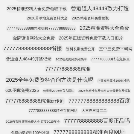
曾道道人48449致力打造
2025精准资料大全免费领取下载
2026芳草地免费资料大全
2025精准资料免费领取
2025精准资料大全免费
7777788888888精准街接7777788888888
金牌谜语网站大全免费
2025年正版资料免费下载入口图片
7777788888888888衔接
三中三免费平码网
资料长期免费公开
曾道道人48449开奖记录
7777788888精准免传真
2025新期期准的准确率
7777778888888精准
2025全年免费资料杳询方法是什么呢
内部资料最准100%准吗
600图库兔费2025
曾道道2026年官方网站
2025年精准免费资料大全最新免费领取
77777788888888888百度
7777788888888精准新传剧
7777888888888精准百度网站
大三巴三肖二二
7777788888888百度正品吗
2026年新奥正版免费大全-百度2025年全
7777788888888精准百度网址
免费内部资料100%准吗