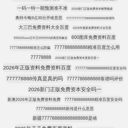
一码一特一期预测准不准
2026新门正版免费资本猴警惕虚
奥特今晚9点30分开啥意思
77777777777888888888888靠谱吗
大三巴免费资料大全百度
2026年最新免费资料大全百度
600图库免费资料百度
555525oom王中王5555555的寓意和象征
7777888888888精准百度怎么用
7777888888精准怎么防骗
77778888
2026新门正版免费资本更新百度一
2026年正版资料免费资料百度
77777788888888888百度安全吗
777778888传真是真的吗
7777788888888靠谱吗评价
2026新门正版免费资本安全吗一
新澳2026年正版免费资料免费
7777888888888精准百度安全吗
7777888888888新传是什么意思
新疆777788888888888888是啥