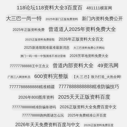
118论坛118资料大全3百度百
481111横富网
大三巴一尚一特
新门内资料免费公开
2025年新门正版免费资料
曾道道人2025年资料免费大全
2025年正版资料免费
2026年正版资料大全百文
2025正版资料免费获取
2025新港期期准最准最新消息
大三巴资料免费公开网站
2026芳草地资料免费大全
澳门一码一特一中预测准不准访雷锋
曾道内部资料大全
49资汛网
77777788888王中王含义
600资料完整版
【大.三.巴】致力打造_火热全网!
广西三八网资料员
7777888888888精准防骗技巧
7777788888888精准精疆
2025天天正版资料百度
2026年800图库资料
2026正版资料大全免费百度中文
7777788888精准防骗靠谱吗
777778888跑狗图谜怎么玩
2025年免费精准公开百度
2026年天天免费资料百度与中文
2026正版资料免费百度