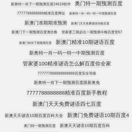
奥门特一期预测百度
新奥特一肖下一期预测百度24618软件
7777788888888精准百度网址
新奥特一肖一码一特一中期预测百度
新澳门准期期准预测
新澳门天天免费谜语诗曲百度
新澳门下一期预测百度潍坊鲁
管家婆三期必出一期预测今晚百度管67
新澳门精准10期谜语百度
新澳门特肖下期预测百度
新奥特一肖一码一特一中期预测百度
管家婆100精准谜语怎么解百度你全家
777777888888888888百度安全等级
新奥特一肖下一期预测百度跟新奥免
7777788888888精准百度新手教程
新澳门天天免费谜语四七百度
新澳门免费谜语10期百度4
新澳天天谜语10期百度百科大全
新澳天天谜语10期百度百科
奥门特一期预测百度