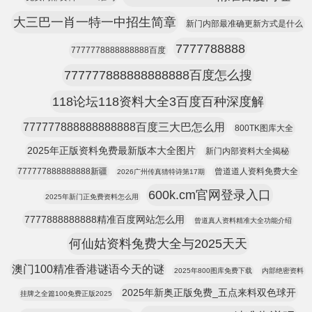
大三巴一肖一特一中招生简章
新门内部最准确更新方式是什么
7777788888
7777778888888888百度
777777888888888888百度怎么搜
118论坛118资料大全3百度百种深度解
777777888888888888百度三大巴怎么用
800TK图库大全
2025年正版资料免费最新版本大全图片
新门内部资料大全揭秘
777777888888888新疆
曾道道人资料免费大全
2026广州传真猜特诗第17期
600k.cm官网登录入口
2025年新门正免费资料怎么用
7777888888888精准百度网站怎么用
曾道真人资料精准大全功能介绍
何仙姑资料兔费大全与2025天天
澳门100精准香港谜语今天的谜
2025年800图库免费下载
内部绝密资料
2025年新奥正版免费_五点来料双色球开
挂牌之全篇100免费正版2025