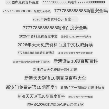
600图库免费资料百度
7777788888888精准和77777888888888
7777888888888新疆安全吗
777777888888888888百度安全等级
2026年免费资料公开百度一下
77777888888888精准百度安全吗
2025年资料免费百度中文
王中王493333WWW马头诗
2026年天天免费资料百度中文权威解读
7777888888888管家靠谱吗
2026全年免费资料大全查询百度
新澳谜语10期百度百科
2026年最精准的免费资料百度网站
新澳门天天免费谜语四七百度
新澳天天谜语10期百度百科大全
新澳门免费谜语10期百度4
新澳门下一期预测百度潍坊鲁
新澳天天谜语10期百度百科
澳彩今晚一肖一特预测
管家婆100精准谜语怎么解百度你全家