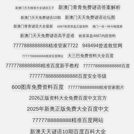
新澳门青青免费谜语答案解析
新澳门天天精准大全谜语王子
新澳门天天免费谜语论坛图
新澳门天天免费谜语10期
新澳门青青谜语大全最新
4987铁算算盘正版资料
澳门一肖一特今晚预测
新澳门天天免费谜语高手是谁
铁算算盘4887内部资料
7777888888888精准管家7722
949494曾道救世网
大三巴免费资料大全百度
7777788888888精准百度网址
7777788888888精准百度新手教程
7777788888888888百度
777777888888888888百度安全等级
600图库免费资料百度
7777788888888精准管家图片
2026正版资料大全免费百度中文宫方
2025年新奥正版免费大全百度中文
7777788888888精准百度网站
新澳天天谜语10期百度百科大全