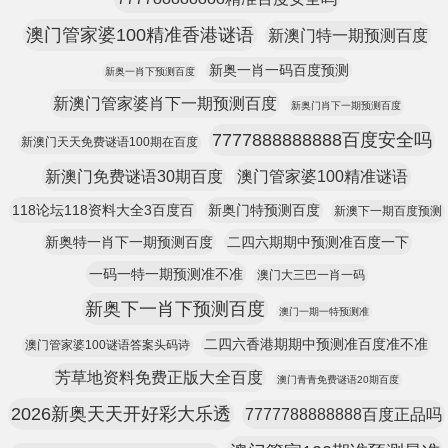
澳门管家婆100精准香港谜语
新澳门特一期预测百度
新奥一肖一码百度预测
新奥一肖下预测百度
新澳门管家婆肖下一期预测百度
新奥门肖下一期预测百度
7777888888888百度安全吗
新澳门天天免费谜语100期在百度
新澳门免费谜语30期百度
澳门管家婆100精准谜语
118论坛118资料大全3百度百
新奥门特预测百度
新澳下一期百度预测
新奥特一肖下一期预测百度
二四六期期中预测准百度一下
一码一特一期预测准不准
澳门大三巴一肖一码
新奥下一肖下预测百度
澳门一期一特预测准
二四六香港期期中预测准百度准不准
澳门管家婆100谜语答案头码诗
芳草地资料免费正版大全百度
澳门青青免费谜语20期百度
2026新奥天天开好彩大乐透
7777788888888百度正品吗