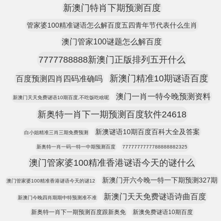
新澳门特肖下期预测百度
管家婆100精准谜语怎么解百度五四青年节代表什么生肖
澳门管家100谜题怎么解百度
7777788888新澳门正版排列五开什么
新澳门精准10期谜语百度
百度预测四肖四码准确吗
澳门一肖一特今晚预测资料
新澳门天天免费谜语10期百度,不吃饭吃啥呢
新奥特一肖下一期预测百度软件24618
新澳谜语10期百度百科大全及答案
白小姐精准三肖三期免费预测
新奥特一肖一码一特一中期预测百度
7777777777788888882325
澳门管家婆100精准香港谜语今天的谜什么
新澳门开六今晚一特一下期预测327期
澳门管家婆100精准香港谜语今天的谜12
新澳门天天免费谜语诗曲百度
新澳门今晚四肖期期中特预测准不准
新奥特一肖下一期预测百度跟新奥免
新澳免费谜语10期百度