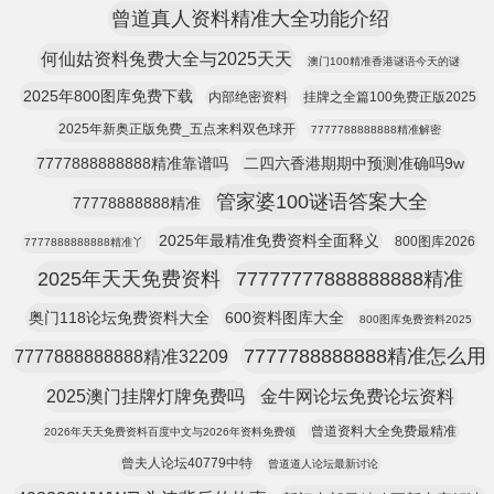
曾道真人资料精准大全功能介绍
何仙姑资料兔费大全与2025天天
澳门100精准香港谜语今天的谜
2025年800图库免费下载
内部绝密资料
挂牌之全篇100免费正版2025
2025年新奥正版免费_五点来料双色球开
7777788888888精准解密
7777888888888精准靠谱吗
二四六香港期期中预测准确吗9w
管家婆100谜语答案大全
77778888888精准
2025年最精准免费资料全面释义
800图库2026
7777888888888精准丫
2025年天天免费资料
77777777888888888精准
奥门118论坛免费资料大全
600资料图库大全
800图库免费资料2025
7777788888888精准怎么用
7777888888888精准32209
2025澳门挂牌灯牌免费吗
金牛网论坛免费论坛资料
曾道资料大全免费最精准
2026年天天免费资料百度中文与2026年资料免费领
曾夫人论坛40779中特
曾道道人论坛最新讨论