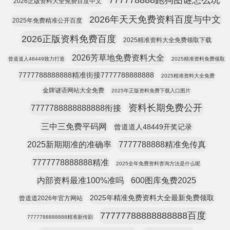
777778888跑狗图谜怎么玩
2026正版资料大全免费百度中文
2026年天天免费资料百度与中文
2025年免费精准公开百度
2026正版资料免费百度
2025精准资料大全免费领取下载
2026芳草地免费资料大全
曾道道人48449致力打造
2025精准资料免费领取
7777788888888精准街接7777788888888
2025精准资料大全免费
金牌谜语网站大全免费
2025年正版资料免费下载入口图片
资料长期免费公开
7777788888888888衔接
三中三免费平码网
曾道道人48449开奖记录
2025新期期准的准确率
7777788888精准免传真
7777778888888精准
2025全年免费资料杳询方法是什么呢
内部资料最准100%准吗
600图库兔费2025
2025年精准免费资料大全最新免费领取
曾道道2026年官方网站
77777788888888888百度
7777788888888精准新传剧