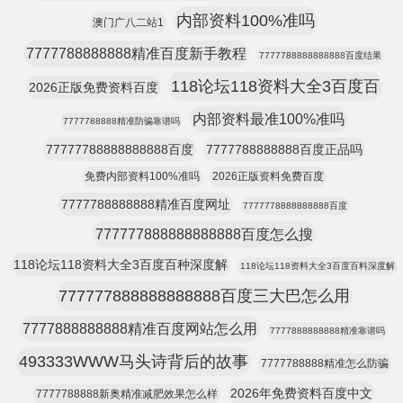
内部资料100%准吗
澳门广八二站1
7777788888888精准百度新手教程
7777788888888888百度结果
118论坛118资料大全3百度百
2026正版免费资料百度
内部资料最准100%准吗
7777788888精准防骗靠谱吗
77777788888888888百度
7777788888888百度正品吗
免费内部资料100%准吗
2026正版资料免费百度
7777788888888精准百度网址
7777778888888888百度
777777888888888888百度怎么搜
118论坛118资料大全3百度百种深度解
118论坛118资料大全3百度百料深度解
777777888888888888百度三大巴怎么用
7777888888888精准百度网站怎么用
7777888888888精准靠谱吗
493333WWW马头诗背后的故事
7777788888精准怎么防骗
2026年免费资料百度中文
7777788888新奥精准减肥效果怎么样