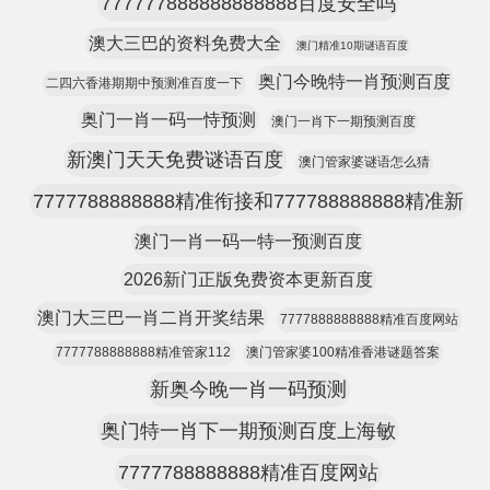
777777888888888888百度安全吗
澳大三巴的资料免费大全
澳门精准10期谜语百度
奥门今晚特一肖预测百度
二四六香港期期中预测准百度一下
奥门一肖一码一恃预测
澳门一肖下一期预测百度
新澳门天天免费谜语百度
澳门管家婆谜语怎么猜
7777788888888精准衔接和777788888888精准新
澳门一肖一码一特一预测百度
2026新门正版免费资本更新百度
澳门大三巴一肖二肖开奖结果
7777888888888精准百度网站
7777788888888精准管家112
澳门管家婆100精准香港谜题答案
新奥今晚一肖一码预测
奥门特一肖下一期预测百度上海敏
7777788888888精准百度网站