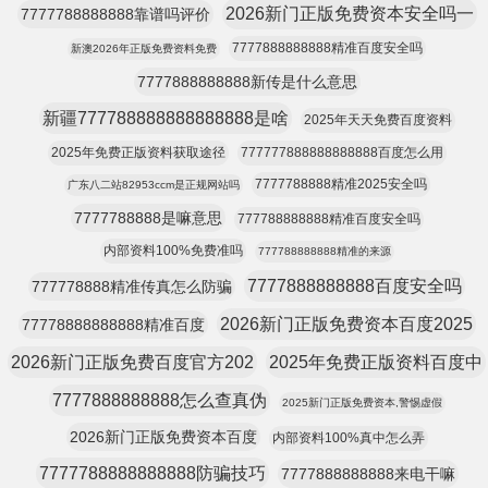
2026新门正版免费资本安全吗一
7777788888888靠谱吗评价
7777888888888精准百度安全吗
新澳2026年正版免费资料免费
7777888888888新传是什么意思
新疆777788888888888888是啥
2025年天天免费百度资料
2025年免费正版资料获取途径
777777888888888888百度怎么用
7777788888精准2025安全吗
广东八二站82953ccm是正规网站吗
7777788888是嘛意思
777788888888精准百度安全吗
内部资料100%免费准吗
777788888888精准的来源
7777888888888百度安全吗
777778888精准传真怎么防骗
2026新门正版免费资本百度2025
77778888888888精准百度
2026新门正版免费百度官方202
2025年免费正版资料百度中
7777888888888怎么查真伪
2025新门正版免费资本,警惕虚假
2026新门正版免费资本百度
内部资料100%真中怎么弄
7777788888888888防骗技巧
7777888888888来电干嘛