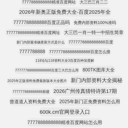
7777888888888精准百度网站
大三巴三肖二二
2026年新奥正版免费大全-百度2025年全
7777788888888百度正品吗
免费内部资料100%准吗
大三巴一肖一特一中招生简章
7777788888888精准百度网址
7777778888888888百度
新门内部最准确更新方式是什么
7777788888
777777888888888888百度怎么搜
118论坛118资料大全3百度百种深度解
800TK图库大全
777777888888888888百度三大巴怎么用
新门内部资料大全揭秘
2025年正版资料免费最新版本大全图片
2026广州传真猜特诗第17期
777777888888888新疆
曾道道人资料免费大全
2025年新门正免费资料怎么用
600k.cm官网登录入口
7777888888888精准百度网站怎么用