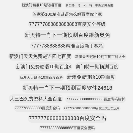
新澳门精准10期谜语百度
新奥特一肖一码一特一中期预测百度
管家婆100精准谜语怎么解百度你全家
777777888888888888百度安全等级
新奥特一肖下一期预测百度跟新奥免
7777788888888精准百度新手教程
新澳门天天免费谜语四七百度
新澳天天谜语10期百度百科大全
新澳门免费谜语10期百度4
奥门特一期预测百度
新澳免费谜语10期百度
新澳天天谜语10期百度百科
新奥特一肖下一期预测百度软件24618
大三巴免费资料大全百度
777777888888888888百度号码解析
7777788888888百度安全吗
777777888888888888百度三大巴怎么用
77777788888888888百度安全吗
7777788888888888百度安全密码