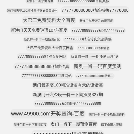
777777888888888888百度真假
新澳下一期预测百度
7777788888888精准衔接77778888
澳门管家婆100精准香港谜好天天徐州
大巴三免费资料大全百度
新澳门免费谜语10期百度
新澳门天天免费谜语10期-百度
7777788888888精准777778888
777778888精准传真怎么防骗
新奥特一肖下一期预测百度
大巴三免费资料大全百度网盘
77788888888精准消息
7777888888888精准百度网站
新奥特一肖下一期预测百度49
新奥一肖一码百度预测
7777788888888888精准传真
77777777788888888百度网站
7777788888888888传真白
澳门管家婆100精准谜语今天的谜诸葛
新澳门开六今晚一特一下期预测327期
7777788888888精准街接777778888888
www.49900.com开奖查询-百度
澳门一肖一特今晚预测资料
奥门一肖下一期预测百度
新澳门特一肖下预测百度
四不像图片正版