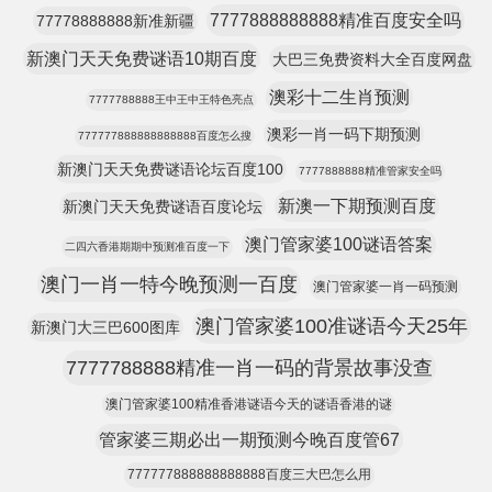
7777888888888精准百度安全吗
77778888888新准新疆
新澳门天天免费谜语10期百度
大巴三免费资料大全百度网盘
澳彩十二生肖预测
7777788888王中王中王特色亮点
澳彩一肖一码下期预测
777777888888888888百度怎么搜
新澳门天天免费谜语论坛百度100
7777888888精准管家安全吗
新澳一下期预测百度
新澳门天天免费谜语百度论坛
澳门管家婆100谜语答案
二四六香港期期中预测准百度一下
澳门一肖一特今晚预测一百度
澳门管家婆一肖一码预测
澳门管家婆100准谜语今天25年
新澳门大三巴600图库
7777788888精准一肖一码的背景故事没查
澳门管家婆100精准香港谜语今天的谜语香港的谜
管家婆三期必出一期预测今晚百度管67
777777888888888888百度三大巴怎么用