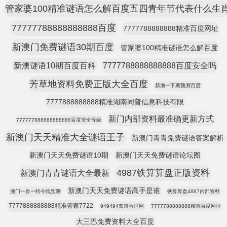
管家婆100精准谜语怎么解百度五四青年节代表什么生
77777788888888888百度
7777788888888精准百度网址
新澳门免费谜语30期百度
管家婆100精准谜语怎么解百度
新澳谜语10期百度百科
7777788888888888百度安全吗
芳草地资料免费正版大全百度
新澳一下期预测百度
7777888888888精准湖南同普信息科技有限
新门内部资料最准确更新方式
777777888888888888百度安全等级
新澳门天天精准大全谜语王子
新澳门青青免费谜语答案解析
新澳门天天免费谜语10期
新澳门天天免费谜语论坛图
4987铁算算盘正版资料
新澳门青青谜语大全最新
新澳门天天免费谜语高手是谁
澳门一肖一特今晚预测
铁算算盘4887内部资料
7777888888888精准管家7722
949494曾道救世网
7777788888888精准百度网址
大三巴免费资料大全百度