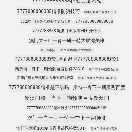
7777788888888精准百度网站
7777888888888精准防骗技巧
新奥今晚特一肖预测百度
7777888888888888
2026新门正版免费资本更新百度
7777788888新澳门正版排列五开什么
澳门大三巴一肖一码一特大鹏湾美康
澳门管家婆100精准香港谜语今天的谜12
7777888888888精准是正品吗777788888888精准
新奥特一肖下一期预测百度软件24618
澳门精准10期谜语百度
新澳门历史开奖记录大乐透查询表双
新澳门天天免费谜语10期百度
777788888888精准是正品吗
奥特一肖下一期预测百度
新澳门特一肖下一期预测百度新澳门
7777788888888精准衔接和777788888888精准新
澳门一肖一马一恃一中下一期预测
澳门管家婆100精准香港谜题答案9947
新澳门准期期准预测