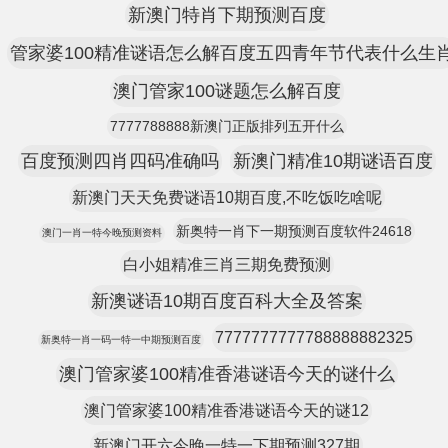
新澳门特肖下期预测百度
管家婆100精准谜语怎么解百度五四青年节代表什么生
澳门管家100谜题怎么解百度
7777788888新澳门正版排列五开什么
百度预测四肖四码准确吗
新澳门精准10期谜语百度
新澳门天天免费谜语10期百度,不吃饭吃啥呢
新奥特一肖下一期预测百度软件24618
澳门一肖一特今晚预测资料
白小姐精准三肖三期免费预测
新澳谜语10期百度百科大全及答案
7777777777788888882325
新奥特一肖一码一特一中期预测百度
澳门管家婆100精准香港谜语今天的谜什么
澳门管家婆100精准香港谜语今天的谜12
新澳门开六今晚一特一下期预测327期