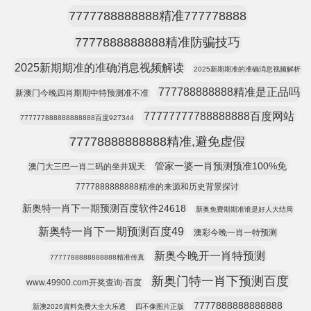
7777788888888精准777778888
7777888888888精准防骗技巧
2025新期期准的准确消息视频解读
2025新期期准的准确消息视频解析
777788888888精准是正品吗
新澳门今晚四肖期期中特预测准不准
77777777788888888百度网站
777777888888888888百度927344
77778888888888精准,避免虚假
管家一婆一肖预测预准100%免
澳门大三巴一肖二码的坐井观天
7777888888888精准的来源和历史背景探讨
新奥特一肖下一期预测百度软件24618
新奥免费期期准谁是好人大结局
新奥特一肖下一期预测百度49
澳彩今晚一肖一特预测
新奥今晚开一肖特预测
7777788888888888精准传真
新奥门特一肖下预测百度
www.49900.com开奖查询-百度
7777888888888888
新澳2026資料免费大全大乐透
四不像图片正版