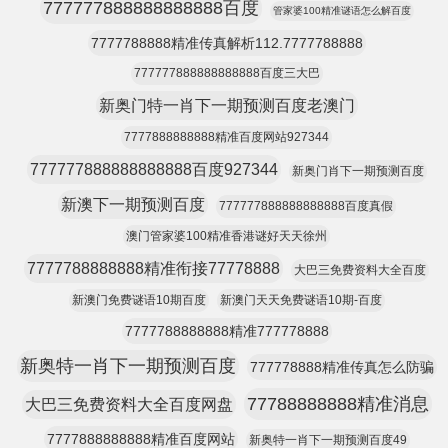
777777888888888888百度
管家婆100精准谜语怎么解百度
7777788888精准传真解析112.7777788888
777777888888888888百度三大巴
新奥门特一肖下一期预测百度老澳门
7777888888888精准百度网站927344
777777888888888888百度927344
新奥门肖下一期预测百度
新澳下一期预测百度
777777888888888888百度真假
澳门管家婆100精准香港谜好天天徐州
7777788888888精准衔接77778888
大巴三免费资料大全百度
新澳门免费谜语10期百度
新澳门天天免费谜语10期-百度
7777788888888精准777778888
新奥特一肖下一期预测百度
777778888精准传真怎么防骗
77788888888精准消息
大巴三免费资料大全百度网盘
7777888888888精准百度网站
新奥特一肖下一期预测百度49