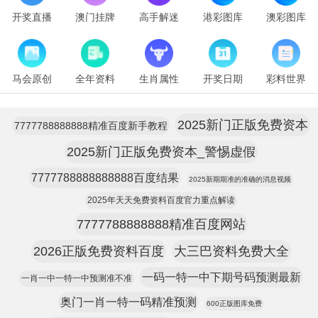
开奖直播
澳门挂牌
高手解迷
港彩图库
澳彩图库
马会原创
全年资料
生肖属性
开奖日期
彩料世界
2025新门正版免费资本
7777788888888精准百度新手教程
2025新门正版免费资本_警惕虚假
7777788888888888百度结果
2025新期期准的准确的消息视频
2025年天天免费资料百度官力重点解读
7777788888888精准百度网站
2026正版免费资料百度
大三巴资料免费大全
一码一特一中下期号码预测最新
一肖一中一特一中预测准不准
奥门一肖一特一码精准预测
600正版图库免费