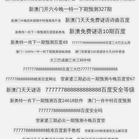
新澳门开六今晚一特一下期预测327期
新澳门天天免费谜语诗曲百度
新澳门今晚四肖期期中特预测准不准
新澳免费谜语10期百度
新奥特一肖下一期预测百度跟新奥免
新奥特一肖下一期预测百度49
777777888888888888百度三大巴怎么用
澳门一100%一中一特下期预测湖南湖南
澳门管家婆100准谜语今天26年香港
大三巴成都三肖三码中特
777777888888888888百度三大巴77777788888888888
管家婆三期必出一期预测今晚百度管67
7777788888888精准百度网址
777777888888888888百度安全等级
新澳门天天谜语
新奥特一肖下一期预测百度24618软件
澳门一肖中特百度预测
77777788888888888百度安全吗
管家婆三期必出一期预测今晚百度管
7777788888888精准百度新手教程
管家婆100精准谜语怎么解百度