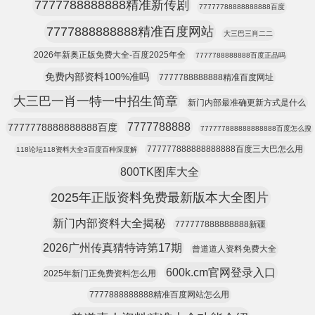
7777788888888精准新传剧
77777788888888888百度
7777888888888精准百度网站
大三巴三肖二二
2026年新奥正版免费大全-百度2025年全
7777788888888百度正品吗
免费内部资料100%准吗
7777788888888精准百度网址
大三巴一肖一特一中招生简章
新门内部最准确更新方式是什么
7777788888
7777778888888888百度
777777888888888888百度怎么搜
777777888888888888百度三大巴怎么用
118论坛118资料大全3百度百种深度解
800TK图库大全
2025年正版资料免费最新版本大全图片
新门内部资料大全揭秘
777777888888888新疆
2026广州传真猜特诗第17期
曾道道人资料免费大全
600k.cm官网登录入口
2025年新门正免费资料怎么用
7777888888888精准百度网站怎么用