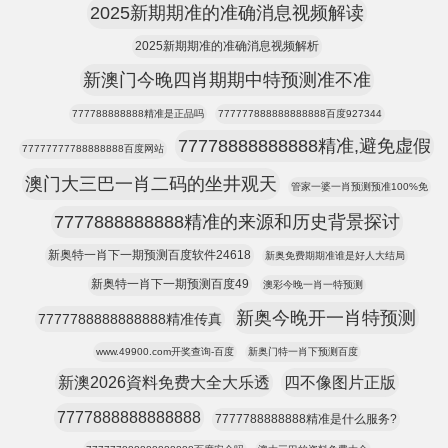
2025新期期准的准确消息视频解读
2025新期期准的准确消息视频解析
新澳门今晚四肖期期中特预测准不准
777788888888精准是正品吗
777777888888888888百度927344
77778888888888精准,避免虚假
77777777788888888百度网站
澳门大三巴一肖二码的坐井观天
管家一婆一肖预测预准100%免
7777888888888精准的来源和历史背景探讨
新奥特一肖下一期预测百度软件24618
新奥免费期期准谁是好人大结局
新奥特一肖下一期预测百度49
澳彩今晚一肖一特预测
新奥今晚开一肖特预测
7777788888888888精准传真
www.49900.com开奖查询-百度
新奥门特一肖下预测百度
新澳2026資料免费大全大乐透
四不像图片正版
7777888888888888
7777788888888精准是什么服务?