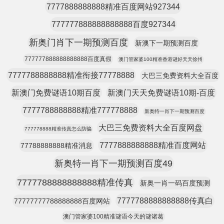
7777888888888精准百度网站927344
777777888888888888百度927344
新奥门肖下一期预测百度
新澳下一期预测百度
777777888888888888百度真假
澳门管家婆100精准香港谜好天天徐州
7777788888888精准衔接77778888
大巴三免费资料大全百度
新澳门免费谜语10期百度
新澳门天天免费谜语10期-百度
7777788888888精准777778888
新奥特一肖下一期预测百度
大巴三免费资料大全百度网盘
777778888精准传真怎么防骗
7777888888888精准百度网站
77788888888精准消息
新奥特一肖下一期预测百度49
7777788888888888精准传真
新奥一肖一码百度预测
7777788888888888传真白
77777777788888888百度网站
澳门管家婆100精准谜语今天的谜诸葛