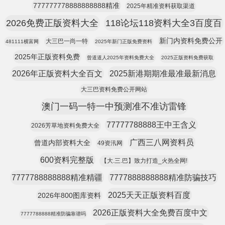
777777778888888888精准
2025年精准资料获取渠道
2026免费正版资料大全
118论坛118资料大全3百度百
新门内资料免费公开
大三巴一尚一特
481111横富网
2025年新门正版免费资料
2025年正版资料免费
曾道道人2025年资料免费大全
2025正版资料免费获取
2026年正版资料大全百文
2025新港期期准最准最新消息
大三巴资料免费公开网站
澳门一码一特一中预测准不准访雷锋
77777788888王中王含义
2026芳草地资料免费大全
广西三八网资料员
曾道内部资料大全
49资汛网
600资料完整版
【大.三.巴】致力打造_火热全网!
7777788888888精准精疆
7777888888888精准防骗技巧
2025天天正版资料百度
2026年800图库资料
2026正版资料大全免费百度中文
7777788888精准防骗靠谱吗