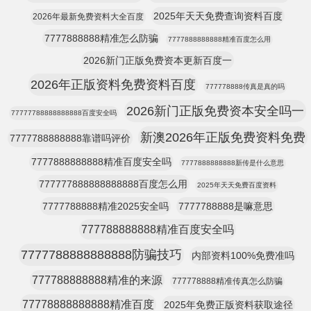
2025年天天免费查询资料百度
2026年最新免费资料大全百度
7777888888精准怎么防骗
7777888888888精准百度怎么用
2026新门正版免费资本更新百度一
2026年正版资料免费资料百度
777778888传真是真的吗
2026新门正版免费资本安全吗一
77777788888888888百度安全吗
新澳2026年正版免费资料免费
7777788888888靠谱吗评价
7777888888888精准百度安全吗
7777888888888新传是什么意思
777777888888888888百度怎么用
2025年天天免费百度资料
7777788888精准2025安全吗
7777788888是嘛意思
777788888888精准百度安全吗
7777788888888888防骗技巧
内部资料100%免费准吗
777788888888精准的来源
777778888精准传真怎么防骗
77778888888888精准百度
2025年免费正版资料获取途径