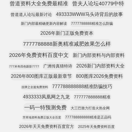
曾道资料大全免费最精准
曾夫人论坛40779中特
493333WWW马头诗背后的故事
曾道道人论坛最新讨论
新门内部最精确更新内容解读
7777788888精准怎么防骗
2026年新门正版免费资本
7777788888新奥精准减肥效果怎么样
2026年免费资料百度中文
新门内部资料与内部资料
2026新门内部资料大全
广洲传真猜特诗
777米奇四色眼影7777
2026年800图库正版最新章节
800图库2026免费资料
777788888888精准防骗技巧
挂牌之全篇免费资料
4933333凤凰网之九龙
777777888888精准
一码一特预测免费
大三巴致力打造火热全网
777788888888精准是正品吗
芳草地资料免费正版大全百度
2026年天天免费资料百度官方
2025年天免费资料百度