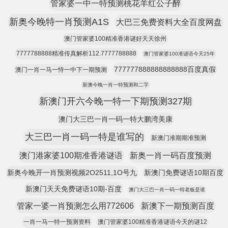
管家婆一中一特预测桃花羊红公子醉
新奥今晚特一肖预测A1S
大巴三免费资料大全百度网盘
澳门管家婆100精准香港谜好天天徐州
7777788888精准传真解析112.7777788888
澳门管家婆100准谜语今天25年
777777888888888888百度真假
澳门一肖一马一恃一中下一期预测
新澳今晚一肖一特预测和二字
新澳门开六今晚一特一下期预测327期
澳门大三巴一肖一码一特大鹏湾美康
大三巴一肖一码一特是谁写的
新澳门准期期准预测
澳门港家婆100期准香港谜语
新奥一肖一码百度预测
新奥今晚开一肖预测视频2O2511,1O号九
新澳门免费谜语10期百度
新澳门天天免费谜语10期-百度
澳门大三巴一肖一码一特老板是谁
管家一婆一肖预测怎么用772606
新澳下一期预测百度
一肖一马一特一预测资料
澳门管家婆100精准香港谜语今天的谜12