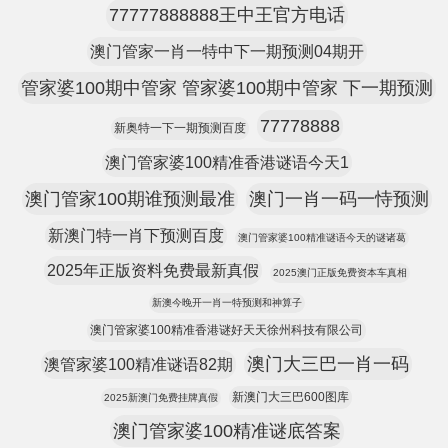
77777888888王中王官方电话
澳门管家一肖一特中下一期预测04期开
管家婆100期中管家 管家婆100期中管家 下一期预测
77778888
新奥特一下一期预测百度
澳门管家婆100精准香港谜语今天1
澳门管家100期谁预测最准
澳门一肖一码一恃预测
新澳门特一肖下预测百度
澳门管家婆100精准谜语今天的谜诸葛
2025年正版资料免费最新真假
2025澳门正版免费资本车真相
新澳今晚开一肖一特预测和神算子
澳门管家婆100精准香港谜好天天徐州科技有限公司
澳门大三巴一肖一码
澳管家婆100精准谜语82期
新澳门大三巴600图库
2025新澳门免费挂牌真假
澳门管家婆100精准谜底答案