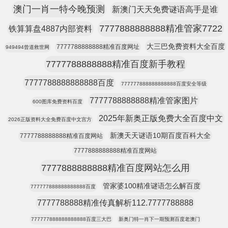
澳门一肖一特今晚预测
新澳门天天免费谜语高手是谁
7777888888888精准管家7722
铁算算盘4887内部资料
大三巴免费资料大全百度
7777788888888精准百度网址
949494曾道救世网
7777788888888精准百度新手教程
7777788888888888百度
777777888888888888百度安全等级
7777788888888精准管家图片
600图库免费资料百度
2025年新奥正版免费大全百度中文
2026正版资料大全免费百度中文宫方
新澳天天谜语10期百度百科大全
7777788888888精准百度网站
7777888888888精准百度网站
7777888888888精准百度网站怎么用
管家婆100精准谜语怎么解百度
777777888888888888百度
7777788888精准传真解析112.7777788888
777777888888888888百度三大巴
新奥门特一肖下一期预测百度老澳门