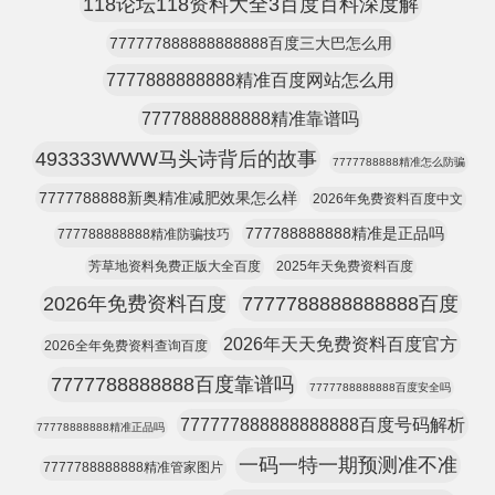
118论坛118资料大全3百度百料深度解
777777888888888888百度三大巴怎么用
7777888888888精准百度网站怎么用
7777888888888精准靠谱吗
493333WWW马头诗背后的故事
7777788888精准怎么防骗
7777788888新奥精准减肥效果怎么样
2026年免费资料百度中文
777788888888精准是正品吗
777788888888精准防骗技巧
芳草地资料免费正版大全百度
2025年天免费资料百度
2026年免费资料百度
7777788888888888百度
2026年天天免费资料百度官方
2026全年免费资料查询百度
7777788888888百度靠谱吗
7777788888888百度安全吗
777777888888888888百度号码解析
77778888888精准正品吗
一码一特一期预测准不准
7777788888888精准管家图片