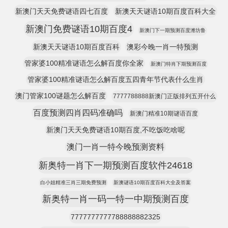
新澳门天天免费谜语四七百度
新澳天天谜语10期百度百科大全
新澳门免费谜语10期百度4
新澳门下一期预测百度潍坊鲁
新澳天天谜语10期百度百科
澳彩今晚一肖一特预测
管家婆100精准谜语怎么解百度你全家
新澳门特肖下期预测百度
管家婆100精准谜语怎么解百度五四青年节代表什么生肖
澳门管家100谜题怎么解百度
7777788888新澳门正版排列五开什么
百度预测四肖四码准确吗
新澳门精准10期谜语百度
新澳门天天免费谜语10期百度,不吃饭吃啥呢
澳门一肖一特今晚预测资料
新奥特一肖下一期预测百度软件24618
白小姐精准三肖三期免费预测
新澳谜语10期百度百科大全及答案
新奥特一肖一码一特一中期预测百度
7777777777788888882325