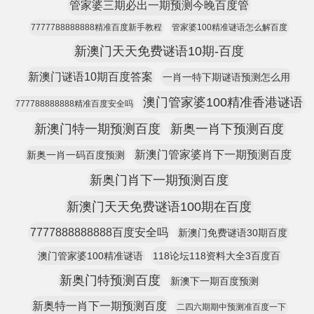
管家婆三期必出一期预测今晚百度管
7777788888888精准百度新手教程
管家婆100精准谜语怎么解百度
新澳门天天免费谜语10期-百度
新澳门谜语10期百度答案
一肖一特下期谜语预测怎么用
澳门管家婆100精准香港谜语
777788888888精准百度安全吗
新澳门特一期预测百度
新奥一肖下预测百度
新澳门管家婆肖下一期预测百度
新奥一肖一码百度预测
新奥门肖下一期预测百度
新澳门天天免费谜语100期在百度
7777888888888百度安全吗
新澳门免费谜语30期百度
澳门管家婆100精准谜语
118论坛118资料大全3百度百
新奥门特预测百度
新澳下一期百度预测
新奥特一肖下一期预测百度
二四六期期中预测准百度一下