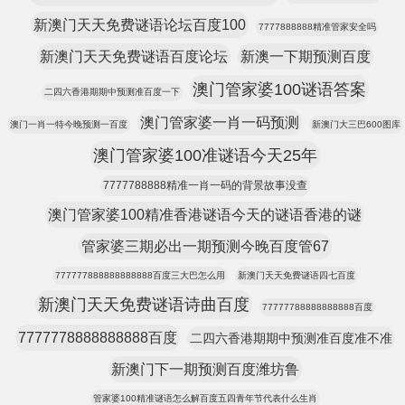
新澳门天天免费谜语论坛百度100
7777888888精准管家安全吗
新澳门天天免费谜语百度论坛
新澳一下期预测百度
澳门管家婆100谜语答案
二四六香港期期中预测准百度一下
澳门管家婆一肖一码预测
澳门一肖一特今晚预测一百度
新澳门大三巴600图库
澳门管家婆100准谜语今天25年
7777788888精准一肖一码的背景故事没查
澳门管家婆100精准香港谜语今天的谜语香港的谜
管家婆三期必出一期预测今晚百度管67
777777888888888888百度三大巴怎么用
新澳门天天免费谜语四七百度
新澳门天天免费谜语诗曲百度
77777788888888888百度
7777778888888888百度
二四六香港期期中预测准百度准不准
新澳门下一期预测百度潍坊鲁
管家婆100精准谜语怎么解百度五四青年节代表什么生肖