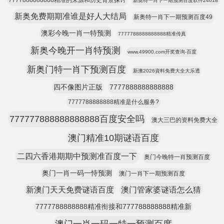
7777888888888精准的来源和历史背景探讨
新奥特一肖下一期预测百度软件24618
新奥免费期期准谁是好人大结局
新奥特一肖下一期预测百度49
澳彩今晚一肖一特预测
7777788888888888精准传真
新奥今晚开一肖特预测
www.49900.com开奖查询-百度
新奥门特一肖下预测百度
新澳2026資料免费大全大乐透
四不像图片正版
7777888888888888
7777788888888精准是什么服务?
777777888888888888百度安全吗
澳大三巴的资料免费大全
澳门精准10期谜语百度
二四六香港期期中预测准百度一下
奥门今晚特一肖预测百度
奥门一肖一码一恃预测
澳门一肖下一期预测百度
新澳门天天免费谜语百度
澳门管家婆谜语怎么猜
7777788888888精准衔接和777788888888精准新