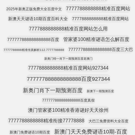
7777788888888精准百度网站
2025年新奥正版免费大全百度中文
新澳天天谜语10期百度百科大全
7777888888888精准百度网站
7777888888888精准百度网站怎么用
管家婆100精准谜语怎么解百度
777777888888888888百度
777777888888888888百度三大巴
7777788888精准传真解析112.7777788888
新奥门特一肖下一期预测百度老澳门
7777888888888精准百度网站927344
777777888888888888百度927344
新奥门肖下一期预测百度
新澳下一期预测百度
777777888888888888百度真假
澳门管家婆100精准香港谜好天天徐州
7777788888888精准衔接77778888
大巴三免费资料大全百度
新澳门天天免费谜语10期-百度
新澳门免费谜语10期百度