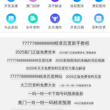
开奖直播
澳门挂牌
高手解迷
港彩图库
澳彩图库
马会原创
全年资料
生肖属性
开奖日期
彩料世界
7777788888888精准百度新手教程
2025新门正版免费资本
2025新门正版免费资本_警惕虚假
7777788888888888百度结果
2025新期期准的准确的消息视频
2025年天天免费资料百度官力重点解读
7777788888888精准百度网站
2026正版免费资料百度
大三巴资料免费大全
一肖一中一特一中预测准不准
一码一特一中下期号码预测最新
奥门一肖一特一码精准预测
600正版图库免费