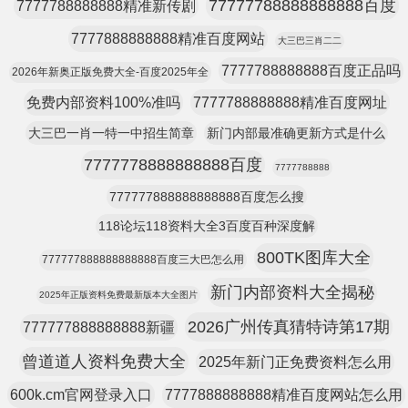
77777788888888888百度
7777788888888精准新传剧
7777888888888精准百度网站
大三巴三肖二二
7777788888888百度正品吗
2026年新奥正版免费大全-百度2025年全
免费内部资料100%准吗
7777788888888精准百度网址
大三巴一肖一特一中招生简章
新门内部最准确更新方式是什么
7777778888888888百度
7777788888
777777888888888888百度怎么搜
118论坛118资料大全3百度百种深度解
800TK图库大全
777777888888888888百度三大巴怎么用
新门内部资料大全揭秘
2025年正版资料免费最新版本大全图片
2026广州传真猜特诗第17期
777777888888888新疆
曾道道人资料免费大全
2025年新门正免费资料怎么用
600k.cm官网登录入口
7777888888888精准百度网站怎么用