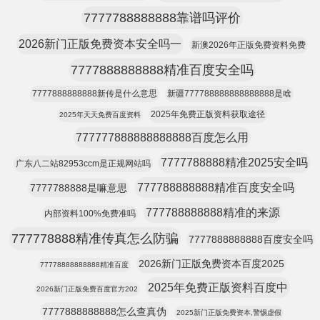
7777788888888靠谱吗评价
2026新门正版免费资本安全吗一
新澳2026年正版免费资料免费
7777888888888精准百度安全吗
7777888888888新传是什么意思
新疆777788888888888888是啥
2025年免费正版资料获取途径
2025年天天免费百度资料
777777888888888888百度怎么用
7777788888精准2025安全吗
广东八二站82953ccm是正规网站吗
777788888888精准百度安全吗
7777788888是嘛意思
777788888888精准的来源
内部资料100%免费准吗
777778888精准传真怎么防骗
7777888888888百度安全吗
2026新门正版免费资本百度2025
77778888888888精准百度
2025年免费正版资料百度中
2026新门正版免费百度官方202
7777888888888怎么查真伪
2025新门正版免费资本,警惕虚假