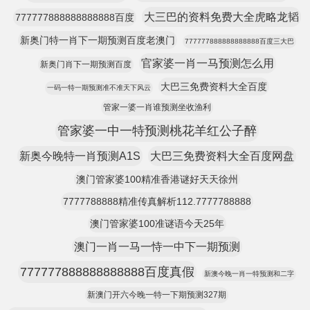
大三巴的资料免费大全虎略龙韬
777777888888888888百度
新奥门特一肖下一期预测百度老澳门
777777888888888888百度三大巴
官家婆一肖一马预测怎么用
新奥门肖下一期预测百度
大巴三免费资料大全百度
一码一特一期预测准不准天下风云
管家一婆一肖谁预测坐收渔利
管家婆一中一特预测桃花羊红公子醉
新奥今晚特一肖预测A1S
大巴三免费资料大全百度网盘
澳门管家婆100精准香港谜好天天徐州
7777788888精准传真解析112.7777788888
澳门管家婆100准谜语今天25年
澳门一肖一马一恃一中下一期预测
777777888888888888百度真假
新澳今晚一肖一特预测和二字
新澳门开六今晚一特一下期预测327期