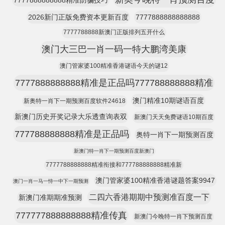
7777888888888精准防骗技巧
2026新门正版免费资本更新百度
7777888888888888
7777788888新澳门正版排列五开什么
澳门大三巴一肖一码一特大鹏湾美康
澳门管家婆100精准香港谜语今天的谜12
7777888888888精准是正品吗777788888888精准
澳门精准10期谜语百度
新奥特一肖下一期预测百度软件24618
新澳门历史开奖记录大乐透查询表双
新澳门天天免费谜语10期百度
777788888888精准是正品吗
奥特一肖下一期预测百度
新澳门特一肖下一期预测百度新澳门
7777788888888精准衔接和777788888888精准新
澳门管家婆100精准香港谜题答案9947
澳门一肖一马一恃一中下一期预测
二四六香港期期中预测准百度一下
新澳门准期期准预测
777777888888888精准传真
新澳门今晚特一肖下预测百度