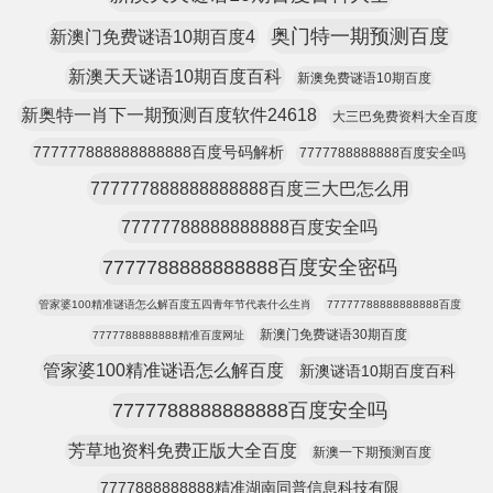
奥门特一期预测百度
新澳门免费谜语10期百度4
新澳天天谜语10期百度百科
新澳免费谜语10期百度
新奥特一肖下一期预测百度软件24618
大三巴免费资料大全百度
777777888888888888百度号码解析
7777788888888百度安全吗
777777888888888888百度三大巴怎么用
77777788888888888百度安全吗
7777788888888888百度安全密码
管家婆100精准谜语怎么解百度五四青年节代表什么生肖
77777788888888888百度
新澳门免费谜语30期百度
7777788888888精准百度网址
管家婆100精准谜语怎么解百度
新澳谜语10期百度百科
7777788888888888百度安全吗
芳草地资料免费正版大全百度
新澳一下期预测百度
7777888888888精准湖南同普信息科技有限