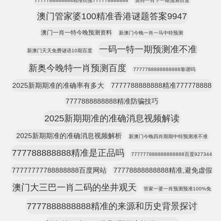
7777788888888精准街接777778888888
奥特一肖下一期预测百度
澳门管家婆100精准香港谜题答案9947
澳门一肖一特今晚预测资料
新澳门今晚一肖一马中特预测
一码一特一期预测准不准
新澳门天天免费谜语10期百度
新奥今晚特一肖预测百度
7777788888888888靠谱吗
2025新期期准的准确率有多大
7777788888888精准777778888
7777888888888精准防骗技巧
2025新期期准的准确消息视频解读
2025新期期准的准确消息视频解析
新澳门今晚四肖期期中特预测准不准
777788888888精准是正品吗
777777888888888888百度927344
77777777788888888百度网站
77778888888888精准,避免虚假
澳门大三巴一肖二码的坐井观天
管家一婆一肖预测预准100%免
7777888888888精准的来源和历史背景探讨