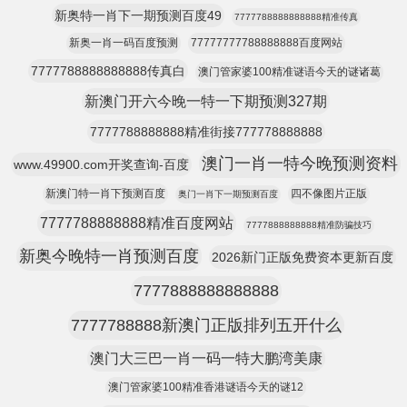
新奥特一肖下一期预测百度49
7777788888888888精准传真
新奥一肖一码百度预测
77777777788888888百度网站
7777788888888888传真白
澳门管家婆100精准谜语今天的谜诸葛
新澳门开六今晚一特一下期预测327期
7777788888888精准街接777778888888
澳门一肖一特今晚预测资料
www.49900.com开奖查询-百度
新澳门特一肖下预测百度
四不像图片正版
奥门一肖下一期预测百度
7777788888888精准百度网站
7777888888888精准防骗技巧
新奥今晚特一肖预测百度
2026新门正版免费资本更新百度
7777888888888888
7777788888新澳门正版排列五开什么
澳门大三巴一肖一码一特大鹏湾美康
澳门管家婆100精准香港谜语今天的谜12