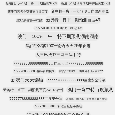
新澳门开六今晚一特一下期预测327期
新澳门今晚四肖期期中特预测准不准
新奥特一肖下一期预测百度跟新奥免
新澳门天天免费谜语诗曲百度
新奥特一肖下一期预测百度49
新澳免费谜语10期百度
777777888888888888百度三大巴怎么用
澳门一100%一中一特下期预测湖南湖南
澳门管家婆100准谜语今天26年香港
大三巴成都三肖三码中特
777777888888888888百度三大巴77777788888888888
7777788888888精准百度网址
管家婆三期必出一期预测今晚百度管67
新澳门天天谜语
777777888888888888百度安全等级
澳门一肖中特百度预测
新奥特一肖下一期预测百度24618软件
77777788888888888百度安全吗
管家婆三期必出一期预测今晚百度管
7777788888888精准百度新手教程