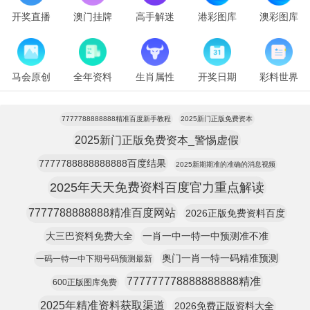
开奖直播
澳门挂牌
高手解迷
港彩图库
澳彩图库
马会原创
全年资料
生肖属性
开奖日期
彩料世界
7777788888888精准百度新手教程
2025新门正版免费资本
2025新门正版免费资本_警惕虚假
7777788888888888百度结果
2025新期期准的准确的消息视频
2025年天天免费资料百度官力重点解读
7777788888888精准百度网站
2026正版免费资料百度
大三巴资料免费大全
一肖一中一特一中预测准不准
奥门一肖一特一码精准预测
一码一特一中下期号码预测最新
777777778888888888精准
600正版图库免费
2025年精准资料获取渠道
2026免费正版资料大全