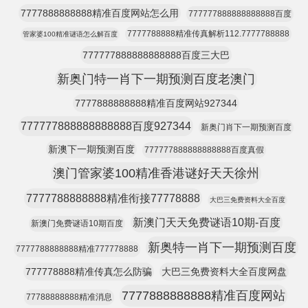
7777888888888精准百度网站怎么用
777777888888888888百度
7777788888精准传真解析112.7777788888
管家婆100精准谜语怎么解百度
777777888888888888百度三大巴
新奥门特一肖下一期预测百度老澳门
7777888888888精准百度网站927344
777777888888888888百度927344
新奥门肖下一期预测百度
新澳下一期预测百度
777777888888888888百度真假
澳门管家婆100精准香港谜好天天徐州
7777788888888精准衔接77778888
大巴三免费资料大全百度
新澳门天天免费谜语10期-百度
新澳门免费谜语10期百度
新奥特一肖下一期预测百度
7777788888888精准777778888
777778888精准传真怎么防骗
大巴三免费资料大全百度网盘
7777888888888精准百度网站
77788888888精准消息