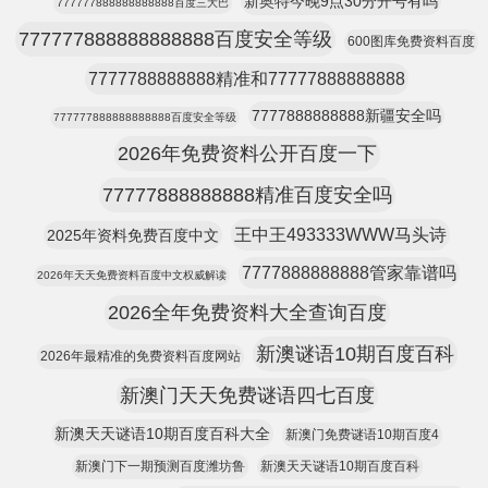
新奥特今晚9点30分开号有吗
777777888888888888百度三大巴
777777888888888888百度安全等级
600图库免费资料百度
7777788888888精准和77777888888888
7777888888888新疆安全吗
777777888888888888百度安全等级
2026年免费资料公开百度一下
77777888888888精准百度安全吗
王中王493333WWW马头诗
2025年资料免费百度中文
7777888888888管家靠谱吗
2026年天天免费资料百度中文权威解读
2026全年免费资料大全查询百度
新澳谜语10期百度百科
2026年最精准的免费资料百度网站
新澳门天天免费谜语四七百度
新澳天天谜语10期百度百科大全
新澳门免费谜语10期百度4
新澳门下一期预测百度潍坊鲁
新澳天天谜语10期百度百科