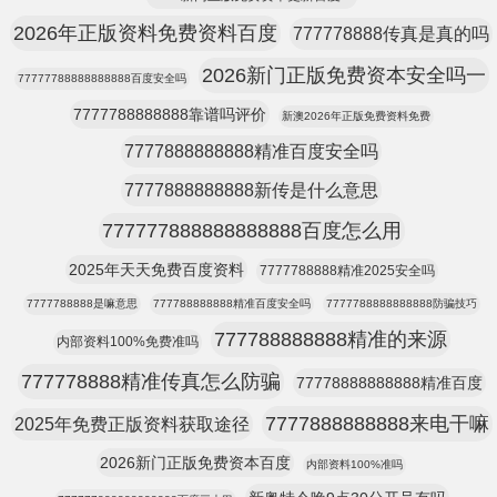
2026年正版资料免费资料百度
777778888传真是真的吗
2026新门正版免费资本安全吗一
77777788888888888百度安全吗
7777788888888靠谱吗评价
新澳2026年正版免费资料免费
7777888888888精准百度安全吗
7777888888888新传是什么意思
777777888888888888百度怎么用
2025年天天免费百度资料
7777788888精准2025安全吗
7777788888是嘛意思
777788888888精准百度安全吗
7777788888888888防骗技巧
777788888888精准的来源
内部资料100%免费准吗
777778888精准传真怎么防骗
77778888888888精准百度
7777888888888来电干嘛
2025年免费正版资料获取途径
2026新门正版免费资本百度
内部资料100%准吗