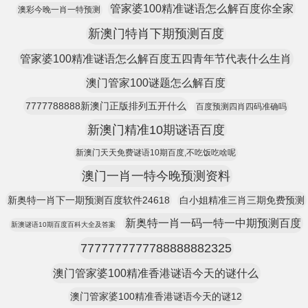
管家婆100精准谜语怎么解百度你全家
澳彩今晚一肖一特预测
新澳门特肖下期预测百度
管家婆100精准谜语怎么解百度五四青年节代表什么生肖
澳门管家100谜题怎么解百度
7777788888新澳门正版排列五开什么
百度预测四肖四码准确吗
新澳门精准10期谜语百度
新澳门天天免费谜语10期百度,不吃饭吃啥呢
澳门一肖一特今晚预测资料
新奥特一肖下一期预测百度软件24618
白小姐精准三肖三期免费预测
新奥特一肖一码一特一中期预测百度
新澳谜语10期百度百科大全及答案
7777777777788888882325
澳门管家婆100精准香港谜语今天的谜什么
澳门管家婆100精准香港谜语今天的谜12