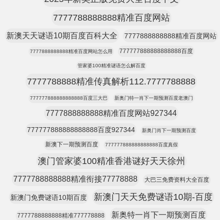
7777788888888精准百度网站
新澳天天谜语10期百度百科大全
7777888888888精准百度网站
777777888888888888百度
7777888888888精准百度网站怎么用
管家婆100精准谜语怎么解百度
7777788888精准传真解析112.7777788888
777777888888888888百度三大巴
新奥门特一肖下一期预测百度老澳门
7777888888888精准百度网站927344
777777888888888888百度927344
新奥门肖下一期预测百度
新澳下一期预测百度
777777888888888888百度真假
澳门管家婆100精准香港谜好天天徐州
7777788888888精准衔接77778888
大巴三免费资料大全百度
新澳门天天免费谜语10期-百度
新澳门免费谜语10期百度
新奥特一肖下一期预测百度
7777788888888精准777778888