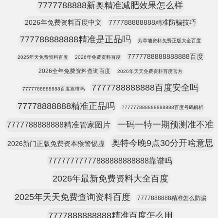
7777788888新奥精准减肥效果怎么样
2026年免费资料百度中文
777788888888精准防骗技巧
777788888888精准是正品吗
芳草地资料免费正版大全百度
7777788888888888百度
2025年天免费资料百度
2026年免费资料百度
2026全年免费资料查询百度
2026年天天免费资料百度官方
7777788888888百度安全吗
7777788888888百度靠谱吗
77778888888精准正品吗
777777888888888888百度号码解析
一码一特一期预测准不准
7777788888888精准管家图片
奥特今晚9点30分开啥意思
2026新门正版免费资本猴警惕虚
77777777777888888888888靠谱吗
2026年最新免费资料大全百度
2025年天天免费查询资料百度
7777888888精准怎么防骗
7777888888888精准百度怎么用