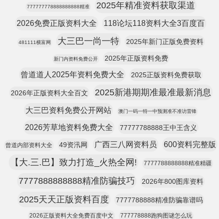
2025年精准资料获取渠道
777777778888888888精准
2026免费正版资料大全
118论坛118资料大全3百度百
大三巴一尚一特
2025年新门正版免费资料
481111横富网
2025年正版资料免费
新门内资料免费公开
曾道道人2025年资料免费大全
2025正版资料免费获取
2025新港期期准最准最新消息
2026年正版资料大全百文
大三巴资料免费公开网站
澳门一码一特一中预测准不准访雷锋
2026芳草地资料免费大全
77777788888王中王含义
广西三八网资料员
600资料完整版
49资汛网
曾道内部资料大全
【大.三.巴】致力打造_火热全网!
7777788888888精准精疆
7777888888888精准防骗技巧
2026年800图库资料
2025天天正版资料百度
7777788888精准防骗靠谱吗
2026正版资料大全免费百度中文
777778888跑狗图谜怎么玩