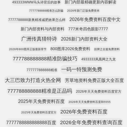
新门内部最精确更新内容解读
493333WWW马头诗背后的故事
7777788888精准怎么防骗
2026年新门正版免费资本
2026年免费资料百度中文
7777788888新奥精准减肥效果怎么样
新门内部资料与内部资料
777米奇四色眼影7777
广洲传真猜特诗
2026新门内部资料大全
800图库2026免费资料
2026年800图库正版最新章节
挂牌之全篇免费资料
777788888888精准防骗技巧
4933333凤凰网之九龙
一码一特预测免费
777777888888精准
大三巴致力打造火热全网
芳草地资料免费正版大全百度
777788888888精准是正品吗
2026年天天免费资料百度官方
2025年天免费资料百度
2026年天天免费资料百度和5555
2026年免费资料百度
2025年天免费资料百度官方
2026全年免费资料查询百度
7777788888888888百度