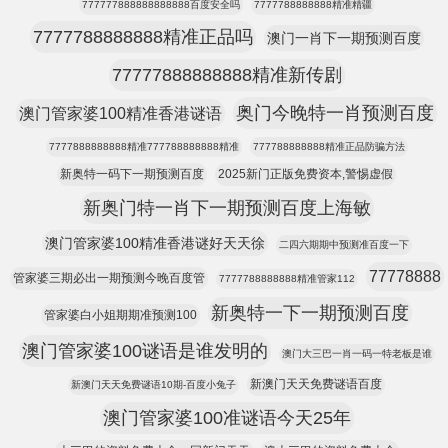
777777888888888888百度安全吗
7777788888888精准精疆
7777788888888精准正品吗
澳门一肖下一期预测百度
77777888888888精准新传剧
奥门今晚特一肖预测百度
澳门管家婆100精准香港谜语
7777888888888精准777788888888精准
777788888888精准正品防骗方法
新奥特一码下一期预测百度
2025新门正版免费资本,警惕虚假
新奥门特一肖下一期预测百度上海敏
澳门管家婆100精准香港谜好天天徐
二四六期期中预测准百度一下
77778888
管家婆三期必出一期预测今晚百度管
7777788888888精准管家112
新奥特一下一期预测百度
管家婆白小姐期期准预测100
澳门管家婆100谜语是谁发明的
澳门大三巴一肖一码一特老板是谁
新澳门天天免费谜语百度
新澳门天天免费谜语10期-百度小兔子
澳门管家婆100准谜语今天25年