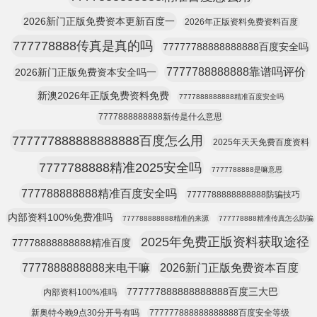
2026新门正版免费资本更新百度一
2026年正版资料免费资料百度
777778888传真是真的吗
77777788888888888百度安全吗
7777788888888靠谱吗评价
2026新门正版免费资本安全吗一
新澳2026年正版免费资料免费
7777888888888精准百度安全吗
7777888888888新传是什么意思
777777888888888888百度怎么用
2025年天天免费百度资料
7777788888精准2025安全吗
7777788888是嘛意思
777788888888精准百度安全吗
7777788888888888防骗技巧
内部资料100%免费准吗
777788888888精准的来源
777778888精准传真怎么防骗
2025年免费正版资料获取途径
77778888888888精准百度
7777888888888来电干嘛
2026新门正版免费资本百度
777777888888888888百度三大巴
内部资料100%准吗
新奥特今晚9点30分开号有吗
777777888888888888百度安全等级