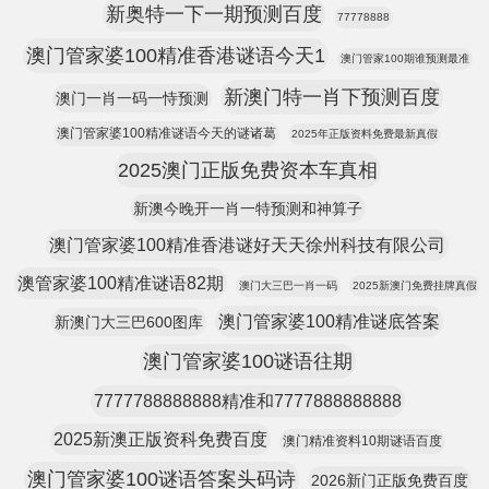
新奥特一下一期预测百度
77778888
澳门管家婆100精准香港谜语今天1
澳门管家100期谁预测最准
新澳门特一肖下预测百度
澳门一肖一码一恃预测
澳门管家婆100精准谜语今天的谜诸葛
2025年正版资料免费最新真假
2025澳门正版免费资本车真相
新澳今晚开一肖一特预测和神算子
澳门管家婆100精准香港谜好天天徐州科技有限公司
澳管家婆100精准谜语82期
澳门大三巴一肖一码
2025新澳门免费挂牌真假
澳门管家婆100精准谜底答案
新澳门大三巴600图库
澳门管家婆100谜语往期
7777788888888精准和7777888888888
2025新澳正版资科免费百度
澳门精准资料10期谜语百度
澳门管家婆100谜语答案头码诗
2026新门正版免费百度