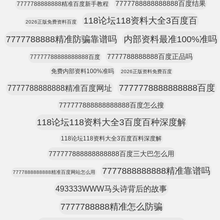
7777788888888888百度结果
7777788888888精准百度新手教程
118论坛118资料大全3百度百
2026正版免费资料百度
7777788888精准防骗靠谱吗
内部资料最准100%准吗
7777788888888百度正品吗
77777788888888888百度
免费内部资料100%准吗
2026正版资料免费百度
7777778888888888百度
7777788888888精准百度网址
777777888888888888百度怎么搜
118论坛118资料大全3百度百种深度解
118论坛118资料大全3百度百料深度解
777777888888888888百度三大巴怎么用
7777888888888精准靠谱吗
7777888888888精准百度网站怎么用
493333WWW马头诗背后的故事
7777788888精准怎么防骗