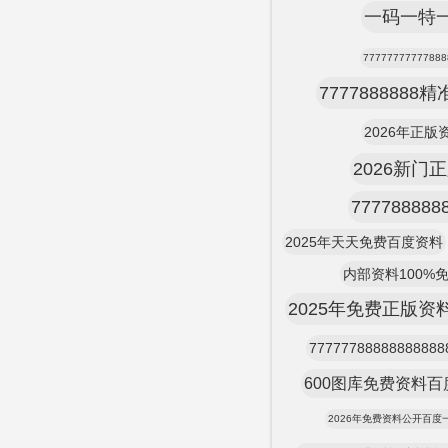
一码一特
7777777777788
777788888
2026年正
2026新
7777888
2025年天天免费百度资料
内部资料100%
2025年免费正版资
77777788888888
600图库免费资料百
2026年免费资料公开百度