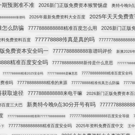
一期预测准不准
2026新门正版免费资本猴警惕虚
奥特今晚9点
2025年天天免费
2026年最新免费资料大全百度
8888888888靠谱吗
8精准怎么防骗
7777888888888精准百度怎么用
2026新门正
777778888传真是真的吗
版资料免费资料百度
777777888888
门正版免费资本安全吗一
7777788888888靠谱吗评价
新澳202
888888精准百度安全吗
7777888888888新传是什么意思
77777788
777788888888精准百度安全吗
7777788888精准2025安全吗
7777788888是嘛意思
免费准吗
777788888888精准的来源
777778888精准传真怎么防骗
7777
料获取途径
7777888888888来电干嘛
2026新门正版免费资本百
新奥特今晚9点30分开号有吗
7777778888
8888百度三大巴
度
777777888888888888百度安全等级
7777788888888精准和77777888888888
77777888888888精准百度安全吗
2025年资料免费百度中文
王中
一下