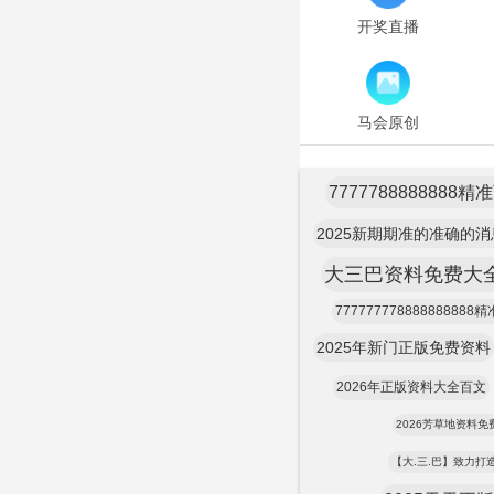
开奖直播
马会原创
777778888888
2025新期期准的准确的
大三巴资料免费大
777777778888888888精
2025年新门正版免费资料
2026年正版资料大全百文
2026芳草地资料免
【大.三.巴】致力打