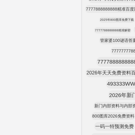
7777888888888精准
2025年800图库免费下载
7777788888888精准解密
管家婆100谜语答
777777778
77778888888
2026年天天免费资料
493333
2026年
新门内部资料与内部
800图库2026免费资料
一码一特预测免费