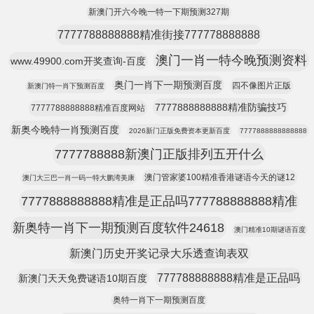
新澳门开六今晚一特一下期预测327期
7777788888888精准街接777778888888
澳门一肖一特今晚预测资料
www.49900.com开奖查询-百度
奥门一肖下一期预测百度
四不像图片正版
新澳门特一肖下预测百度
7777888888888精准防骗技巧
7777788888888精准百度网站
新奥今晚特一肖预测百度
2026新门正版免费资本更新百度
7777888888888888
7777788888新澳门正版排列五开什么
澳门管家婆100精准香港谜语今天的谜12
澳门大三巴一肖一码一特大鹏湾美康
7777888888888精准是正品吗777788888888精准
新奥特一肖下一期预测百度软件24618
澳门精准10期谜语百度
新澳门历史开奖记录大乐透查询表双
777788888888精准是正品吗
新澳门天天免费谜语10期百度
奥特一肖下一期预测百度