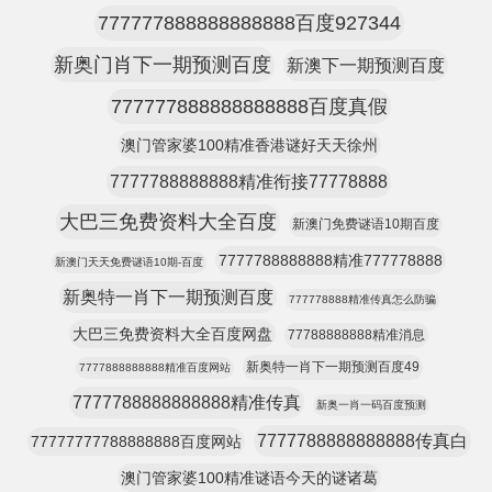
777777888888888888百度927344
新奥门肖下一期预测百度
新澳下一期预测百度
777777888888888888百度真假
澳门管家婆100精准香港谜好天天徐州
7777788888888精准衔接77778888
大巴三免费资料大全百度
新澳门免费谜语10期百度
7777788888888精准777778888
新澳门天天免费谜语10期-百度
新奥特一肖下一期预测百度
777778888精准传真怎么防骗
大巴三免费资料大全百度网盘
77788888888精准消息
新奥特一肖下一期预测百度49
7777888888888精准百度网站
7777788888888888精准传真
新奥一肖一码百度预测
7777788888888888传真白
77777777788888888百度网站
澳门管家婆100精准谜语今天的谜诸葛