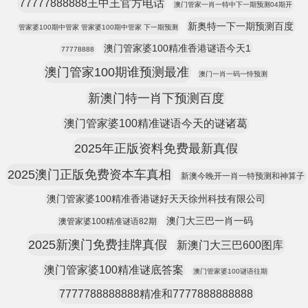
77777888888王中王官方电话
澳门管家一肖一特中下一期预测04期开
新奥特一下一期预测百度
管家婆100期中管家 管家婆100期中管家 下一期预测
澳门管家婆100精准香港谜语今天1
77778888
澳门管家100期谁预测最准
澳门一肖一码一恃预测
新澳门特一肖下预测百度
澳门管家婆100精准谜语今天的谜诸葛
2025年正版资料免费最新真假
2025澳门正版免费资本车真相
新澳今晚开一肖一特预测和神算子
澳门管家婆100精准香港谜好天天徐州科技有限公司
澳门大三巴一肖一码
澳管家婆100精准谜语82期
2025新澳门免费挂牌真假
新澳门大三巴600图库
澳门管家婆100精准谜底答案
澳门管家婆100谜语往期
7777788888888精准和7777888888888