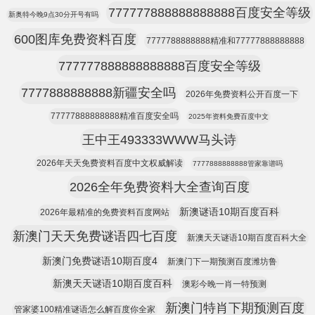
777777888888888888百度安全等级
新奥特今晚9点30分开号有吗
600图库免费资料百度
7777788888888精准和77777888888888
777777888888888888百度安全等级
7777888888888新疆安全吗
2026年免费资料公开百度一下
77777888888888精准百度安全吗
2025年资料免费百度中文
王中王493333WWW马头诗
2026年天天免费资料百度中文权威解读
7777888888888管家靠谱吗
2026全年免费资料大全查询百度
新澳谜语10期百度百科
2026年最精准的免费资料百度网站
新澳门天天免费谜语四七百度
新澳天天谜语10期百度百科大全
新澳门免费谜语10期百度4
新澳门下一期预测百度潍坊鲁
新澳天天谜语10期百度百科
澳彩今晚一肖一特预测
新澳门特肖下期预测百度
管家婆100精准谜语怎么解百度你全家