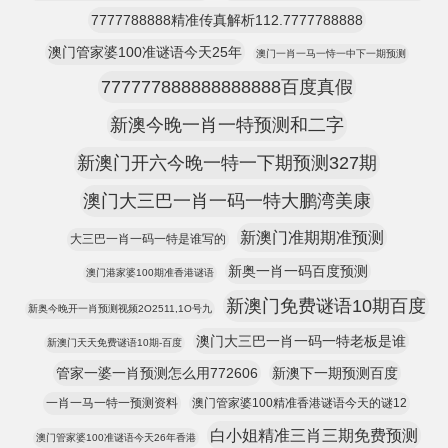
7777788888精准传真解析112.7777788888
澳门管家婆100准谜语今天25年
澳门一肖一马一恃一中下一期预测
777777888888888888百度真假
新澳今晚一肖一特预测和二字
新澳门开六今晚一特一下期预测327期
澳门大三巴一肖一码一特大鹏湾美康
新澳门准期期准预测
大三巴一肖一码一特是谁写的
新奥一肖一码百度预测
澳门港家婆100期准香港谜语
新澳门免费谜语10期百度
新奥今晚开一肖预测视频2O2511,1O号九
澳门大三巴一肖一码一特老板是谁
新澳门天天免费谜语10期-百度
管家一婆一肖预测怎么用772606
新澳下一期预测百度
一肖一马一特一预测资料
澳门管家婆100精准香港谜语今天的谜12
白小姐精准三肖三期免费预测
澳门管家婆100准谜语今天26年香港