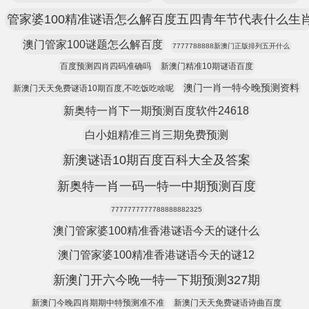
管家婆100精准谜语怎么解百度五四青年节代表什么生
澳门管家100谜题怎么解百度
7777788888新澳门正版排列五开什么
百度预测四肖四码准确吗
新澳门精准10期谜语百度
澳门一肖一特今晚预测资料
新澳门天天免费谜语10期百度,不吃饭吃啥呢
新奥特一肖下一期预测百度软件24618
白小姐精准三肖三期免费预测
新澳谜语10期百度百科大全及答案
新奥特一肖一码一特一中期预测百度
7777777777788888882325
澳门管家婆100精准香港谜语今天的谜什么
澳门管家婆100精准香港谜语今天的谜12
新澳门开六今晚一特一下期预测327期
新澳门今晚四肖期期中特预测准不准
新澳门天天免费谜语诗曲百度