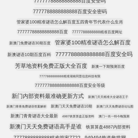
77777788888888888百度安全吗
7777788888888888百度安全密码
管家婆100精准谜语怎么解百度五四青年节代表什么生肖
77777788888888888百度
7777788888888精准百度网址
管家婆100精准谜语怎么解百度
新澳门免费谜语30期百度
7777788888888888百度安全吗
新澳谜语10期百度百科
芳草地资料免费正版大全百度
新澳一下期预测百度
7777888888888精准湖南同普信息科技有限
777777888888888888百度安全等级
新门内部资料最准确更新方式
新澳门天天精准大全谜语王子
新澳门天天免费谜语10期
新澳门青青免费谜语答案解析
新澳门天天免费谜语论坛图
新澳门青青谜语大全最新
4987铁算算盘正版资料
澳门一肖一特今晚预测
新澳门天天免费谜语高手是谁
铁算算盘4887内部资料
7777888888888精准管家7722
949494曾道救世网