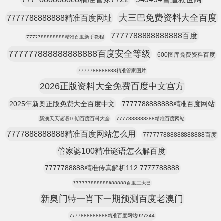
大三巴免费资料大全百度
7777788888888精准百度网址
7777788888888888百度
7777788888888精准百度新手教程
777777888888888888百度安全等级
600图库免费资料百度
7777788888888精准管家图片
2026正版资料大全免费百度中文宫方
2025年新奥正版免费大全百度中文
7777788888888精准百度网站
新澳天天谜语10期百度百科大全
7777888888888精准百度网站
7777888888888精准百度网站怎么用
777777888888888888百度
管家婆100精准谜语怎么解百度
7777788888精准传真解析112.7777788888
777777888888888888百度三大巴
新奥门特一肖下一期预测百度老澳门
7777888888888精准百度网站927344