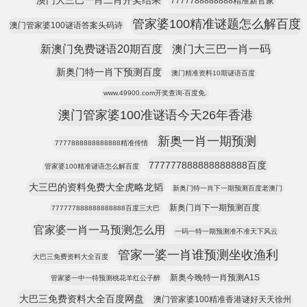
澳门大三巴一肖二肖开奖结果
7777788888888精准新官家
管家婆100精准谜题怎么解百度
澳门管家婆100谜语答案头码诗
新澳门免费谜语20期百度
澳门大三巴一肖一码
新奥门特一肖下预测百度
澳门精准资料10期谜语百度
www.49900.com开奖查询-百度免.
澳门管家婆100准谜语今天26年香港
新奥一肖一期预测
7777888888888888精准传情
777777888888888888百度
管家婆100精准谜语怎么解百度
大三巴的资料免费大全虎略龙韬
新奥门特一肖下一期预测百度老澳门
新奥门肖下一期预测百度
777777888888888888百度三大巴
官家婆一肖一马预测怎么用
一码一特一期预测准不准天下风云
管家一婆一肖谁预测坐收渔利
大巴三免费资料大全百度
新奥今晚特一肖预测A1S
管家婆一中一特预测桃花羊红公子醉
大巴三免费资料大全百度网盘
澳门管家婆100精准香港谜好天天徐州