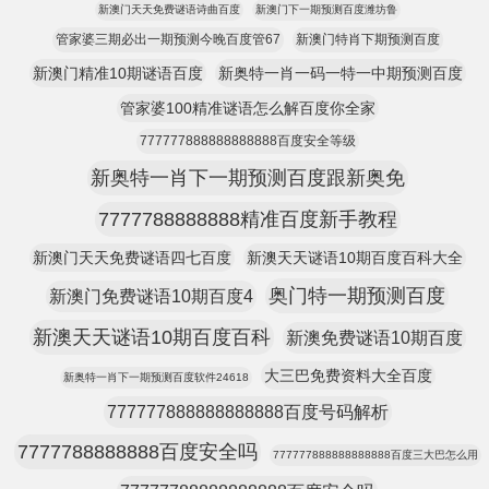
新澳门天天免费谜语诗曲百度
新澳门下一期预测百度潍坊鲁
管家婆三期必出一期预测今晚百度管67
新澳门特肖下期预测百度
新澳门精准10期谜语百度
新奥特一肖一码一特一中期预测百度
管家婆100精准谜语怎么解百度你全家
777777888888888888百度安全等级
新奥特一肖下一期预测百度跟新奥免
7777788888888精准百度新手教程
新澳门天天免费谜语四七百度
新澳天天谜语10期百度百科大全
奥门特一期预测百度
新澳门免费谜语10期百度4
新澳天天谜语10期百度百科
新澳免费谜语10期百度
大三巴免费资料大全百度
新奥特一肖下一期预测百度软件24618
777777888888888888百度号码解析
7777788888888百度安全吗
777777888888888888百度三大巴怎么用