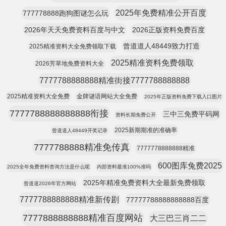
2025年免费精准公开百度
777778888跑狗图谜怎么玩
2026年天天免费资料百度与中文
2026正版资料免费百度
曾道道人48449致力打造
2025精准资料大全免费领取下载
2025精准资料免费领取
2026芳草地免费资料大全
7777788888888精准街接7777788888888
2025精准资料大全免费
金牌谜语网站大全免费
2025年正版资料免费下载入口图片
7777788888888888衔接
三中三免费平码网
资料长期免费公开
2025新期期准的准确率
曾道道人48449开奖记录
7777788888精准免传真
7777778888888精准
600图库兔费2025
2025全年免费资料杳询方法是什么呢
内部资料最准100%准吗
2025年精准免费资料大全最新免费领取
曾道道2026年官方网站
7777788888888精准新传剧
77777788888888888百度
7777888888888精准百度网站
大三巴三肖二二