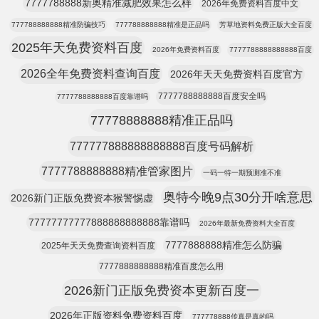
7777788888新奥精准减肥效果怎么样
2026年免费资料百度中文
777788888888精准防骗技巧
777788888888精准是正品吗
芳草地资料免费正版大全百度
2025年天免费资料百度
2026年免费资料百度
7777788888888888百度
2026全年免费资料查询百度
2026年天天免费资料百度官方
7777788888888百度安全吗
7777788888888百度靠谱吗
77778888888精准正品吗
777777888888888888百度号码解析
7777788888888精准管家图片
一码一特一期预测准不准
奥特今晚9点30分开啥意思
2026新门正版免费资本猴警惕虚
77777777777888888888888靠谱吗
2026年最新免费资料大全百度
7777888888精准怎么防骗
2025年天天免费查询资料百度
7777888888888精准百度怎么用
2026新门正版免费资本更新百度一
2026年正版资料免费资料百度
777778888传真是真的吗