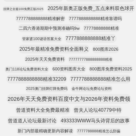
2025年新奥正版免费_五点来料双色球开
挂牌之全篇100免费正版2025
7777788888888精准解密
7777888888888精准靠谱吗
二四六香港期期中预测准确吗9w
77778888888精准
7777888888888精准丫
管家婆100谜语答案大全
2025年最精准免费资料全面释义
800图库2026
2025年天天免费资料
77777777888888888精准
600资料图库大全
800图库免费资料2025
奥门118论坛免费资料大全
7777888888888精准32209
7777788888888精准怎么用
2025澳门挂牌灯牌免费吗
金牛网论坛免费论坛资料
2026年天天免费资料百度中文与2026年资料免费领
曾道资料大全免费最精准
曾夫人论坛40779中特
曾道道人论坛最新讨论
493333WWW马头诗背后的故事
新门内部最精确更新内容解读
7777788888精准怎么防骗