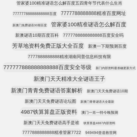
管家婆100精准谜语怎么解百度五四青年节代表什么生肖
7777788888888精准百度网址
77777788888888888百度
管家婆100精准谜语怎么解百度
新澳门免费谜语30期百度
新澳谜语10期百度百科
7777788888888888百度安全吗
芳草地资料免费正版大全百度
新澳一下期预测百度
7777888888888精准湖南同普信息科技有限
777777888888888888百度安全等级
新门内部资料最准确更新方式
新澳门天天精准大全谜语王子
新澳门青青免费谜语答案解析
新澳门天天免费谜语10期
新澳门天天免费谜语论坛图
新澳门青青谜语大全最新
4987铁算算盘正版资料
澳门一肖一特今晚预测
新澳门天天免费谜语高手是谁
铁算算盘4887内部资料
7777888888888精准管家7722
949494曾道救世网