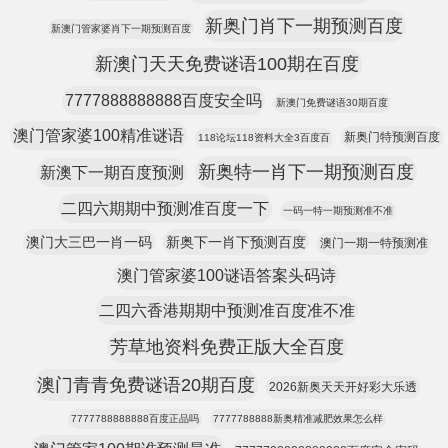
新奥门肖下一期预测百度
新澳门管家婆肖下一期预测百度
新澳门天天免费谜语100期在百度
7777888888888百度安全吗
新澳门免费谜语30期百度
澳门管家婆100精准谜语
新奥门特预测百度
118论坛118资料大全3百度百
新奥特一肖下一期预测百度
新澳下一期百度预测
二四六期期中预测准百度一下
一码一特一期预测准不准
澳门大三巴一肖一码
新奥下一肖下预测百度
澳门一期一特预测准
澳门管家婆100谜语答案头码诗
二四六香港期期中预测准百度准不准
芳草地资料免费正版大全百度
澳门青青免费谜语20期百度
2026新奥天天开好彩大乐透
7777788888888百度正品吗
7777788888新奥精准减肥效果怎么样