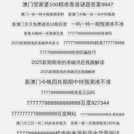
澳门管家婆100精准香港谜题答案9947
澳门一肖一特今晚预测资料
新澳门今晚一肖一马中特预测
一码一特一期预测准不准
新澳门天天免费谜语10期百度
新奥今晚特一肖预测百度
7777788888888888靠谱吗
7777788888888精准777778888
2025新期期准的准确率有多大
7777888888888精准防骗技巧
2025新期期准的准确消息视频解读
2025新期期准的准确消息视频解析
新澳门今晚四肖期期中特预测准不准
777788888888精准是正品吗
777777888888888888百度927344
77777777788888888百度网站
77778888888888精准,避免虚假
澳门大三巴一肖二码的坐井观天
管家一婆一肖预测预准100%免
7777888888888精准的来源和历史背景探讨