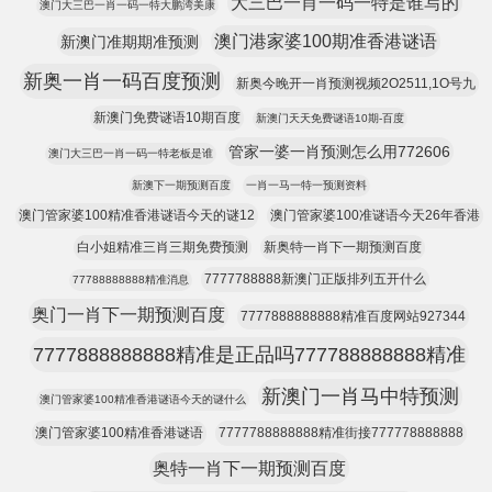
大三巴一肖一码一特是谁写的
澳门大三巴一肖一码一特大鹏湾美康
澳门港家婆100期准香港谜语
新澳门准期期准预测
新奥一肖一码百度预测
新奥今晚开一肖预测视频2O2511,1O号九
新澳门免费谜语10期百度
新澳门天天免费谜语10期-百度
管家一婆一肖预测怎么用772606
澳门大三巴一肖一码一特老板是谁
新澳下一期预测百度
一肖一马一特一预测资料
澳门管家婆100精准香港谜语今天的谜12
澳门管家婆100准谜语今天26年香港
白小姐精准三肖三期免费预测
新奥特一肖下一期预测百度
7777788888新澳门正版排列五开什么
77788888888精准消息
奥门一肖下一期预测百度
7777888888888精准百度网站927344
7777888888888精准是正品吗777788888888精准
新澳门一肖马中特预测
澳门管家婆100精准香港谜语今天的谜什么
澳门管家婆100精准香港谜语
7777788888888精准街接777778888888
奥特一肖下一期预测百度