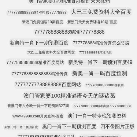
澳门管家婆100精准香港谜好天天徐州
大巴三免费资料大全百度
7777788888888精准衔接77778888
新澳门免费谜语10期百度
新澳门天天免费谜语10期-百度
7777788888888精准777778888
新奥特一肖下一期预测百度
777778888精准传真怎么防骗
大巴三免费资料大全百度网盘
77788888888精准消息
新奥特一肖下一期预测百度49
7777888888888精准百度网站
新奥一肖一码百度预测
7777788888888888精准传真
77777777788888888百度网站
7777788888888888传真白
澳门管家婆100精准谜语今天的谜诸葛
新澳门开六今晚一特一下期预测327期
7777788888888精准街接777778888888
澳门一肖一特今晚预测资料
www.49900.com开奖查询-百度
奥门一肖下一期预测百度
四不像图片正版
新澳门特一肖下预测百度
7777788888888精准百度网站