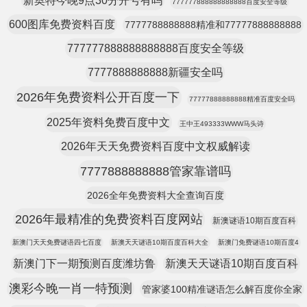
新奥特今晚9点30分开号有吗
777777888888888888百度安全等级
600图库免费资料百度
7777788888888精准和77777888888888
777777888888888888百度安全等级
7777888888888新疆安全吗
2026年免费资料公开百度一下
77777888888888精准百度安全吗
2025年资料免费百度中文
王中王493333WWW马头诗
2026年天天免费资料百度中文权威解读
7777888888888管家靠谱吗
2026全年免费资料大全查询百度
2026年最精准的免费资料百度网站
新澳谜语10期百度百科
新澳门天天免费谜语四七百度
新澳天天谜语10期百度百科大全
新澳门免费谜语10期百度4
新澳门下一期预测百度潍坊鲁
新澳天天谜语10期百度百科
澳彩今晚一肖一特预测
管家婆100精准谜语怎么解百度你全家