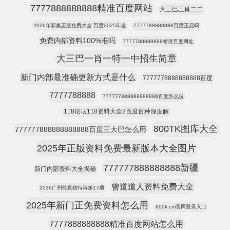
7777888888888精准百度网站
大三巴三肖二二
2026年新奥正版免费大全-百度2025年全
7777788888888百度正品吗
免费内部资料100%准吗
7777788888888精准百度网址
大三巴一肖一特一中招生简章
新门内部最准确更新方式是什么
7777778888888888百度
7777788888
777777888888888888百度怎么搜
118论坛118资料大全3百度百种深度解
800TK图库大全
777777888888888888百度三大巴怎么用
2025年正版资料免费最新版本大全图片
777777888888888新疆
新门内部资料大全揭秘
曾道道人资料免费大全
2026广州传真猜特诗第17期
2025年新门正免费资料怎么用
600k.cm官网登录入口
7777888888888精准百度网站怎么用