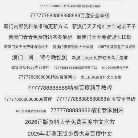
7777888888888精准湖南同普信息科技有限
777777888888888888百度安全等级
新门内部资料最准确更新方式
新澳门天天精准大全谜语王子
新澳门青青免费谜语答案解析
新澳门天天免费谜语10期
新澳门天天免费谜语论坛图
新澳门青青谜语大全最新
4987铁算算盘正版资料
澳门一肖一特今晚预测
新澳门天天免费谜语高手是谁
铁算算盘4887内部资料
7777888888888精准管家7722
949494曾道救世网
7777788888888精准百度网址
大三巴免费资料大全百度
7777788888888精准百度新手教程
777777888888888888百度安全等级
7777788888888888百度
7777788888888精准管家图片
600图库免费资料百度
2026正版资料大全免费百度中文宫方
2025年新奥正版免费大全百度中文