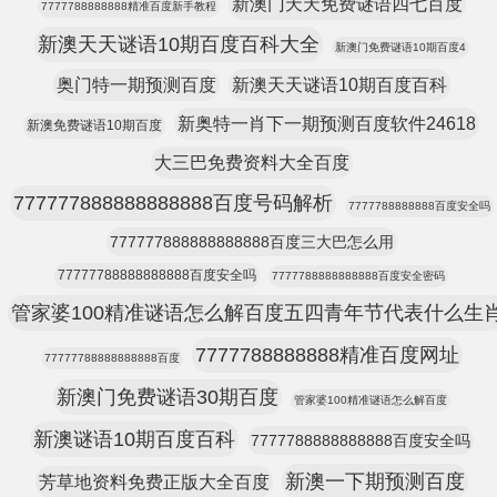
新澳门天天免费谜语四七百度
7777788888888精准百度新手教程
新澳天天谜语10期百度百科大全
新澳门免费谜语10期百度4
奥门特一期预测百度
新澳天天谜语10期百度百科
新奥特一肖下一期预测百度软件24618
新澳免费谜语10期百度
大三巴免费资料大全百度
777777888888888888百度号码解析
7777788888888百度安全吗
777777888888888888百度三大巴怎么用
77777788888888888百度安全吗
7777788888888888百度安全密码
管家婆100精准谜语怎么解百度五四青年节代表什么生
7777788888888精准百度网址
77777788888888888百度
新澳门免费谜语30期百度
管家婆100精准谜语怎么解百度
新澳谜语10期百度百科
7777788888888888百度安全吗
新澳一下期预测百度
芳草地资料免费正版大全百度