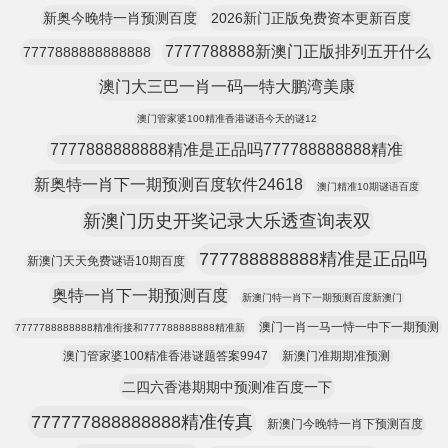
新奥今晚特一肖预测百度
2026新门正版免费资本更新百度
7777788888新澳门正版排列五开什么
7777888888888888
澳门大三巴一肖一码一特大鹏湾美康
澳门管家婆100精准香港谜语今天的谜12
7777888888888精准是正品吗777788888888精准
新奥特一肖下一期预测百度软件24618
澳门精准10期谜语百度
新澳门历史开奖记录大乐透查询表双
777788888888精准是正品吗
新澳门天天免费谜语10期百度
奥特一肖下一期预测百度
新澳门特一肖下一期预测百度新澳门
澳门一肖一马一恃一中下一期预测
7777788888888精准衔接和777788888888精准新
澳门管家婆100精准香港谜题答案9947
新澳门准期期准预测
二四六香港期期中预测准百度一下
777777888888888精准传真
新澳门今晚特一肖下预测百度