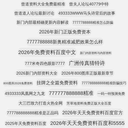
曾道资料大全免费最精准
曾夫人论坛40779中特
曾道道人论坛最新讨论
493333WWW马头诗背后的故事
新门内部最精确更新内容解读
7777788888精准怎么防骗
2026年新门正版免费资本
7777788888新奥精准减肥效果怎么样
2026年免费资料百度中文
新门内部资料与内部资料
广洲传真猜特诗
777米奇四色眼影7777
2026新门内部资料大全
2026年800图库正版最新章节
挂牌之全篇免费资料
777788888888精准防骗技巧
800图库2026免费资料
777777888888精准
4933333凤凰网之九龙
一码一特预测免费
大三巴致力打造火热全网
芳草地资料免费正版大全百度
2026年天天免费资料百度官方
777788888888精准是正品吗
2026年天天免费资料百度和5555
2025年天免费资料百度