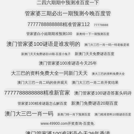
二四六期期中预测准百度一下
管家婆三期必出一期预测今晚百度管
7777788888888精准管家112
77778888
管家婆白小姐期期准预测100
新奥特一下一期预测百度
澳门管家婆100谜语是谁发明的
澳门大三巴一肖一码一特老板是谁
新澳门天天免费谜语百度
新澳门天天免费谜语10期-百度小兔子
澳门管家婆100准谜语今天25年
大三巴的资料免费大全一同新门天天
澳大三巴的资料免费大全
澳门大三巴一肖二码的坐井观天
澳门大三巴一肖二肖开奖结果
7777788888888精准新官家
澳门管家婆100谜语答案头码诗
新澳门免费谜语20期百度
管家婆100精准谜题怎么解百度
澳门大三巴一肖一码
新奥门特一肖下预测百度
澳门精准资料10期谜语百度
www.49900.com开奖查询-百度免.
澳门管家婆100准谜语今天26年香港