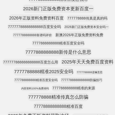
2026新门正版免费资本更新百度一
2026年正版资料免费资料百度
777778888传真是真的吗
77777788888888888百度安全吗
2026新门正版免费资本安全吗一
新澳2026年正版免费资料免费
7777788888888靠谱吗评价
7777888888888精准百度安全吗
7777888888888新传是什么意思
2025年天天免费百度资料
777777888888888888百度怎么用
7777788888精准2025安全吗
7777788888是嘛意思
777788888888精准百度安全吗
7777788888888888防骗技巧
777788888888精准的来源
内部资料100%免费准吗
777778888精准传真怎么防骗
77778888888888精准百度