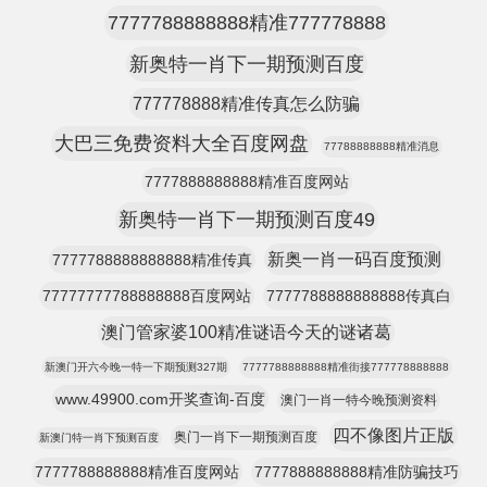
7777788888888精准777778888
新奥特一肖下一期预测百度
777778888精准传真怎么防骗
大巴三免费资料大全百度网盘
77788888888精准消息
7777888888888精准百度网站
新奥特一肖下一期预测百度49
新奥一肖一码百度预测
7777788888888888精准传真
77777777788888888百度网站
7777788888888888传真白
澳门管家婆100精准谜语今天的谜诸葛
新澳门开六今晚一特一下期预测327期
7777788888888精准街接777778888888
www.49900.com开奖查询-百度
澳门一肖一特今晚预测资料
四不像图片正版
奥门一肖下一期预测百度
新澳门特一肖下预测百度
7777788888888精准百度网站
7777888888888精准防骗技巧