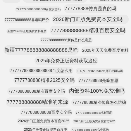
777778888传真是真的吗
77777788888888888百度安全吗
2026新门正版免费资本安全吗一
7777788888888靠谱吗评价
7777888888888精准百度安全吗
新澳2026年正版免费资料免费
7777888888888新传是什么意思
新疆777788888888888888是啥
2025年天天免费百度资料
2025年免费正版资料获取途径
777777888888888888百度怎么用
广东八二站82953ccm是正规网站吗
7777788888精准2025安全吗
7777788888是嘛意思
内部资料100%免费准吗
777788888888精准百度安全吗
777788888888精准的来源
777778888精准传真怎么防骗
7777888888888百度安全吗
77778888888888精准百度
2026新门正版免费资本百度2025
2026新门正版免费百度官方202
2025年免费正版资料百度中
7777888888888怎么查真伪