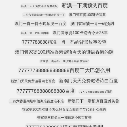
新澳一下期预测百度
新澳门天天免费谜语百度论坛
澳门管家婆100谜语答案
二四六香港期期中预测准百度一下
澳门一肖一特今晚预测一百度
澳门管家婆一肖一码预测
澳门管家婆100准谜语今天25年
新澳门大三巴600图库
7777788888精准一肖一码的背景故事没查
澳门管家婆100精准香港谜语今天的谜语香港的谜
管家婆三期必出一期预测今晚百度管67
777777888888888888百度三大巴怎么用
新澳门天天免费谜语诗曲百度
新澳门天天免费谜语四七百度
77777788888888888百度
7777778888888888百度
新澳门下一期预测百度潍坊鲁
二四六香港期期中预测准百度准不准
管家婆100精准谜语怎么解百度五四青年节代表什么生肖
管家婆三期必出一期预测今晚百度管