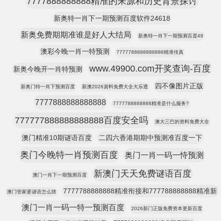
7777888888888精准的来源和历史背景探讨
新奥特一肖下一期预测百度软件24618
新奥免费期期准谁是好人大结局
新奥特一肖下一期预测百度49
澳彩今晚一肖一特预测
7777788888888888精准传真
www.49900.com开奖查询-百度
新奥今晚开一肖特预测
四不像图片正版
新奥门特一肖下预测百度
新澳2026資料免费大全大乐透
7777888888888888
7777788888888精准是什么服务?
777777888888888888百度安全吗
澳大三巴的资料免费大全
澳门精准10期谜语百度
二四六香港期期中预测准百度一下
奥门今晚特一肖预测百度
奥门一肖一码一恃预测
新澳门天天免费谜语百度
澳门一肖下一期预测百度
7777788888888精准衔接和777788888888精准新
澳门管家婆谜语怎么猜
澳门一肖一码一特一预测百度
2026新门正版免费资本更新百度