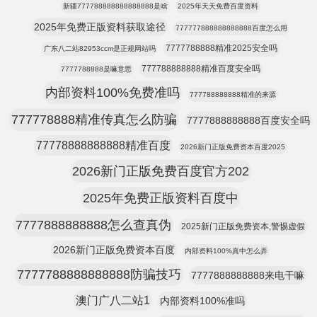
新疆777788888888888888是啥
2025年天天免费百度资料
2025年免费正版资料获取途径
777777888888888888百度怎么用
7777788888精准2025安全吗
广东八二站82953ccm是正规网站吗
777788888888精准百度安全吗
7777788888是嘛意思
内部资料100%免费准吗
777788888888精准的来源
777778888精准传真怎么防骗
7777888888888百度安全吗
77778888888888精准百度
2026新门正版免费资本百度2025
2026新门正版免费百度官方202
2025年免费正版资料百度中
7777888888888怎么查真伪
2025新门正版免费资本,警惕虚假
2026新门正版免费资本百度
内部资料100%真中怎么弄
7777788888888888防骗技巧
7777888888888来电干嘛
澳门广八二站1
内部资料100%准吗