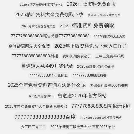
2026正版资料免费百度
2026年天天免费资料百度与中文
2025精准资料大全免费领取下载
曾道道人48449致力打造
2025精准资料免费领取
2026芳草地免费资料大全
7777788888888精准街接7777788888888
2025精准资料大全免费
2025年正版资料免费下载入口图片
金牌谜语网站大全免费
7777788888888888衔接
资料长期免费公开
三中三免费平码网
曾道道人48449开奖记录
2025新期期准的准确率
7777788888精准免传真
7777778888888精准
2025全年免费资料杳询方法是什么呢
内部资料最准100%准吗
曾道道2026年官方网站
600图库兔费2025
7777788888888精准新传剧
2025年精准免费资料大全最新免费领取
77777788888888888百度
7777888888888精准百度网站
大三巴三肖二二
2026年新奥正版免费大全-百度2025年全