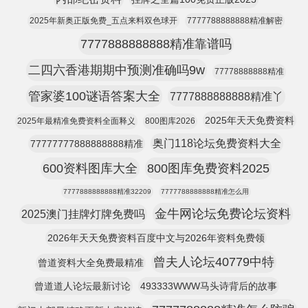
2025年新奥正版免费_五点来料双色球开
7777788888888精准解密
7777888888888精准靠谱吗
二四六香港期期中预测准确吗9w
77778888888精准
管家婆100谜语答案大全
7777888888888精准丫
2025年天天免费资料
2025年最精准免费资料全面释义
800图库2026
奥门118论坛免费资料大全
77777777888888888精准
600资料图库大全
800图库免费资料2025
7777888888888精准32209
7777788888888精准怎么用
金牛网论坛免费论坛资料
2025澳门挂牌灯牌免费吗
2026年天天免费资料百度中文与2026年资料免费领
曾夫人论坛40779中特
曾道资料大全免费最精准
曾道道人论坛最新讨论
493333WWW马头诗背后的故事