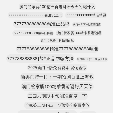
澳门管家婆100精准香港谜语今天的谜什么
777777888888888888百度安全吗
7777788888888精准精疆
7777788888888精准正品吗
澳门一肖下一期预测百度
澳门管家婆100精准香港谜语
77777888888888精准新传剧
奥门今晚特一肖预测百度
7777888888888精准777788888888精准
777788888888精准正品防骗方法
新奥特一码下一期预测百度
2025新门正版免费资本,警惕虚假
新奥门特一肖下一期预测百度上海敏
澳门管家婆100精准香港谜好天天徐
二四六期期中预测准百度一下
管家婆三期必出一期预测今晚百度管