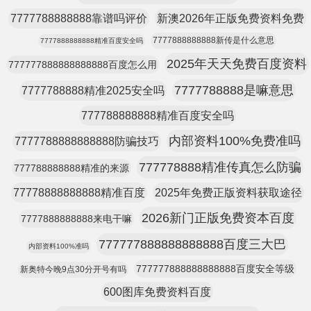
7777788888888靠谱吗评价
新澳2026年正版免费资料免费
7777888888888新传是什么意思
7777888888888精准百度安全吗
2025年天天免费百度资料
777777888888888888百度怎么用
7777788888是嘛意思
7777788888精准2025安全吗
777788888888精准百度安全吗
内部资料100%免费准吗
7777788888888888防骗技巧
777778888精准传真怎么防骗
777788888888精准的来源
77778888888888精准百度
2025年免费正版资料获取途径
2026新门正版免费资本百度
7777888888888来电干嘛
777777888888888888百度三大巴
内部资料100%准吗
777777888888888888百度安全等级
新奥特今晚9点30分开号有吗
600图库免费资料百度