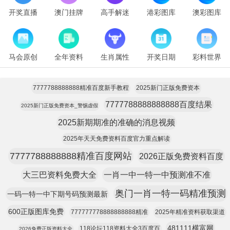
开奖直播
澳门挂牌
高手解迷
港彩图库
澳彩图库
马会原创
全年资料
生肖属性
开奖日期
彩料世界
7777788888888精准百度新手教程
2025新门正版免费资本
7777788888888888百度结果
2025新门正版免费资本_警惕虚假
2025新期期准的准确的消息视频
2025年天天免费资料百度官力重点解读
7777788888888精准百度网站
2026正版免费资料百度
大三巴资料免费大全
一肖一中一特一中预测准不准
奥门一肖一特一码精准预测
一码一特一中下期号码预测最新
600正版图库免费
777777778888888888精准
2025年精准资料获取渠道
481111横富网
118论坛118资料大全3百度百
2026免费正版资料大全