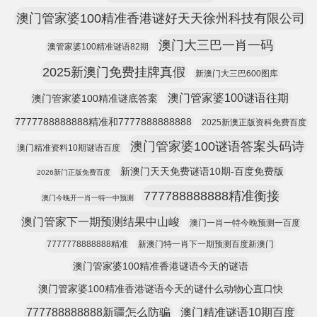
澳门管家婆100精准香港谜好天天徐州科技有限公司
澳门大三巴一肖一码
澳管家婆100精准谜语82期
2025新澳门免费挂牌真假
新澳门大三巴600图库
澳门管家婆100谜语往期
澳门管家婆100精准谜底答案
7777788888888精准和7777888888888
2025新澳正版资科免费百度
澳门管家婆100谜语答案头码诗
澳门精准资料10期谜语百度
新澳门天天免费谜语10期-百度免费版
2026新门正版免费百度
777788888888精准衡接
澳门今晚开一肖一特一中预测
澳门管家下一期预测结果中山峻
澳门一肖一特今晚预测一百度
7777778888888精准
新澳门特一肖下一期预测百度新澳门
澳门管家婆100精准香港谜语今天的谜语
澳门管家婆100精准香港谜语今天的谜什么动物心直口快
777788888888新疆怎么防骗
澳门精准谜语10期百度