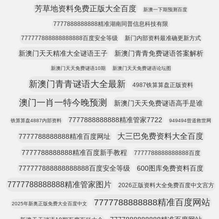
芳草地资料免费正版大全百度
新澳一下期预测百度
7777888888888精准湖南同普信息科技有限
777777888888888888百度安全等级
新门内部资料最准确更新方式
新澳门天天精准大全谜语王子
新澳门青青免费谜语答案解析
新澳门天天免费谜语10期
新澳门天天免费谜语论坛图
新澳门青青谜语大全最新
4987铁算算盘正版资料
澳门一肖一特今晚预测
新澳门天天免费谜语高手是谁
7777888888888精准管家7722
铁算算盘4887内部资料
949494曾道救世网
大三巴免费资料大全百度
7777788888888精准百度网址
7777788888888精准百度新手教程
7777788888888888百度
777777888888888888百度安全等级
600图库免费资料百度
7777788888888精准管家图片
2026正版资料大全免费百度中文宫方
7777788888888精准百度网站
2025年新奥正版免费大全百度中文