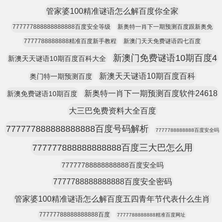
管家婆100精准谜语怎么解百度你全家
777777888888888888百度安全等级
新奥特一肖下一期预测百度跟新奥免
7777788888888精准百度新手教程
新澳门天天免费谜语四七百度
新澳门免费谜语10期百度4
新澳天天谜语10期百度百科大全
新澳天天谜语10期百度百科
奥门特一期预测百度
新奥特一肖下一期预测百度软件24618
新澳免费谜语10期百度
大三巴免费资料大全百度
777777888888888888百度号码解析
7777788888888百度安全吗
777777888888888888百度三大巴怎么用
77777788888888888百度安全吗
7777788888888888百度安全密码
管家婆100精准谜语怎么解百度五四青年节代表什么生肖
77777788888888888百度
7777788888888精准百度网址