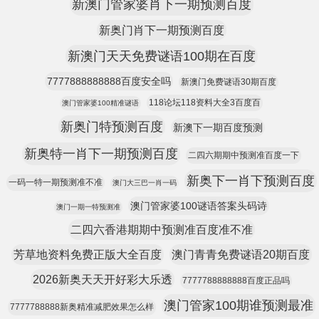
新澳门管家婆肖下一期预测百度
新奥门肖下一期预测百度
新澳门天天免费谜语100期在百度
7777888888888百度安全吗
新澳门免费谜语30期百度
118论坛118资料大全3百度百
澳门管家婆100精准谜语
新奥门特预测百度
新澳下一期百度预测
新奥特一肖下一期预测百度
二四六期期中预测准百度一下
新奥下一肖下预测百度
一码一特一期预测准不准
澳门大三巴一肖一码
澳门管家婆100谜语答案头码诗
澳门一期一特预测准
二四六香港期期中预测准百度准不准
芳草地资料免费正版大全百度
澳门青青免费谜语20期百度
2026新奥天天开好彩大乐透
7777788888888百度正品吗
澳门管家100期谁预测最准
7777788888新奥精准减肥效果怎么样