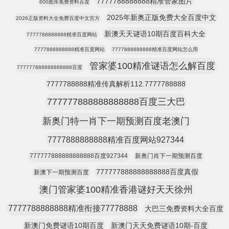
7777788888888精准管家图片
600图库免费资料百度
2025年新奥正版免费大全百度中文
2026正版资料大全免费百度中文宫方
新澳天天谜语10期百度百科大全
7777788888888精准百度网站
7777888888888精准百度网站
7777888888888精准百度网站怎么用
管家婆100精准谜语怎么解百度
777777888888888888百度
7777788888精准传真解析112.7777788888
777777888888888888百度三大巴
新奥门特一肖下一期预测百度老澳门
7777888888888精准百度网站927344
777777888888888888百度927344
新奥门肖下一期预测百度
777777888888888888百度真假
新澳下一期预测百度
澳门管家婆100精准香港谜好天天徐州
7777788888888精准衔接77778888
大巴三免费资料大全百度
新澳门免费谜语10期百度
新澳门天天免费谜语10期-百度