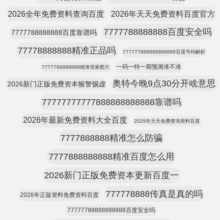
2026全年免费资料查询百度
2026年天天免费资料百度官方
7777788888888百度安全吗
7777788888888百度靠谱吗
77778888888精准正品吗
777777888888888888百度号码解析
一码一特一期预测准不准
7777788888888精准管家图片
奥特今晚9点30分开啥意思
2026新门正版免费资本猴警惕虚
77777777777888888888888靠谱吗
2026年最新免费资料大全百度
2025年天天免费查询资料百度
7777888888精准怎么防骗
7777888888888精准百度怎么用
2026新门正版免费资本更新百度一
777778888传真是真的吗
2026年正版资料免费资料百度
77777788888888888百度安全吗