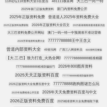
大三巴一尚一特
118论坛118资料大全3百度百
481111横富网
新门内资料免费公开
2025年新门正版免费资料
2025年正版资料免费
曾道道人2025年资料免费大全
2026年正版资料大全百文
2025正版资料免费获取
2025新港期期准最准最新消息
大三巴资料免费公开网站
澳门一码一特一中预测准不准访雷锋
77777788888王中王含义
2026芳草地资料免费大全
曾道内部资料大全
49资汛网
广西三八网资料员
600资料完整版
【大.三.巴】致力打造_火热全网!
7777788888888精准精疆
2026年800图库资料
7777888888888精准防骗技巧
2025天天正版资料百度
7777788888精准防骗靠谱吗
777778888跑狗图谜怎么玩
2026正版资料大全免费百度中文
2026年天天免费资料百度与中文
2025年免费精准公开百度
2026正版资料免费百度
2025精准资料大全免费领取下载