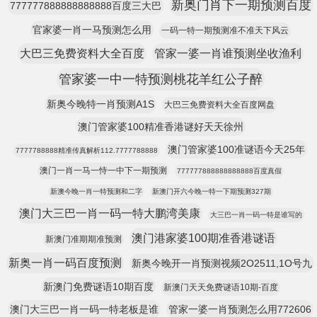
新奥门肖下一期预测百度
777777888888888888百度三大巴
官家婆一肖一马预测怎么用
一码一特一期预测准不准天下风云
大巴三免费资料大全百度
管家一婆一肖谁预测坐收渔利
管家婆一中一特预测桃花羊红公子醉
新奥今晚特一肖预测A1S
大巴三免费资料大全百度网盘
澳门管家婆100精准香港谜好天天徐州
澳门管家婆100准谜语今天25年
7777788888精准传真解析112.7777788888
澳门一肖一马一恃一中下一期预测
777777888888888888百度真假
新澳今晚一肖一特预测和二字
新澳门开六今晚一特一下期预测327期
澳门大三巴一肖一码一特大鹏湾美康
大三巴一肖一码一特是谁写的
澳门港家婆100期准香港谜语
新澳门准期期准预测
新奥一肖一码百度预测
新奥今晚开一肖预测视频2O2511,1O号九
新澳门免费谜语10期百度
新澳门天天免费谜语10期-百度
澳门大三巴一肖一码一特老板是谁
管家一婆一肖预测怎么用772606