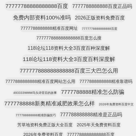
77777788888888888百度
7777788888888百度正品吗
免费内部资料100%准吗
2026正版资料免费百度
7777788888888精准百度网址
7777778888888888百度
777777888888888888百度怎么搜
118论坛118资料大全3百度百种深度解
118论坛118资料大全3百度百料深度解
777777888888888888百度三大巴怎么用
7777888888888精准百度网站怎么用
7777888888888精准靠谱吗
7777788888精准怎么防骗
493333WWW马头诗背后的故事
7777788888新奥精准减肥效果怎么样
2026年免费资料百度中文
777788888888精准是正品吗
777788888888精准防骗技巧
芳草地资料免费正版大全百度
2025年天免费资料百度
2026年免费资料百度
7777788888888888百度