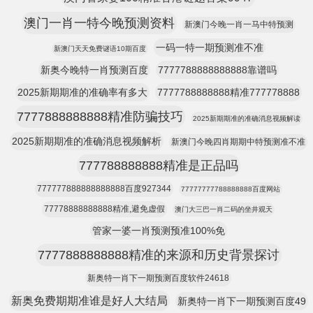
澳门一肖一特今晚预测资料
新澳门今晚一肖一马中特预测
一码一特一期预测准不准
新澳门天天免费谜语10期百度
新奥今晚特一肖预测百度
7777788888888888靠谱吗
2025新期期准的准确率有多大
7777788888888精准777778888
7777888888888精准防骗技巧
2025新期期准的准确消息视频解读
2025新期期准的准确消息视频解析
新澳门今晚四肖期期中特预测准不准
777788888888精准是正品吗
777777888888888888百度927344
77777777788888888百度网站
77778888888888精准,避免虚假
澳门大三巴一肖二码的坐井观天
管家一婆一肖预测预准100%免
7777888888888精准的来源和历史背景探讨
新奥特一肖下一期预测百度软件24618
新奥免费期期准谁是好人大结局
新奥特一肖下一期预测百度49