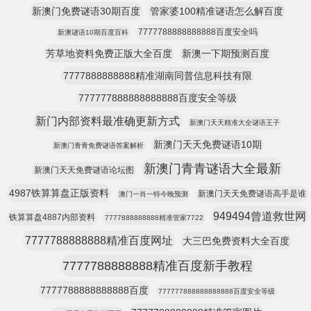
新澳门免费谜语30期百度
管家婆100精准谜语怎么解百度
7777788888888888百度安全吗
新澳谜语10期百度百科
芳草地资料免费正版大全百度
新澳一下期预测百度
7777888888888精准湖南同普信息科技有限
777777888888888888百度安全等级
新门内部资料最准确更新方式
新澳门天天精准大全谜语王子
新澳门天天免费谜语10期
新澳门青青免费谜语答案解析
新澳门青青谜语大全最新
新澳门天天免费谜语论坛图
4987铁算算盘正版资料
新澳门天天免费谜语高手是谁
澳门一肖一特今晚预测
949494曾道救世网
铁算算盘4887内部资料
7777888888888精准管家7722
7777788888888精准百度网址
大三巴免费资料大全百度
7777788888888精准百度新手教程
7777788888888888百度
777777888888888888百度安全等级