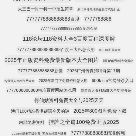
大三巴一肖一特一中招生简章
新门内部最准确更新方式是什么
7777778888888888百度
7777788888
777777888888888888百度怎么搜
118论坛118资料大全3百度百种深度解
777777888888888888百度三大巴怎么用
800TK图库大全
2025年正版资料免费最新版本大全图片
新门内部资料大全揭秘
777777888888888新疆
2026广州传真猜特诗第17期
600k.cm官网登录入口
2025年新门正免费资料怎么用
曾道道人资料免费大全
7777888888888精准百度网站怎么用
曾道真人资料精准大全功能介绍
何仙姑资料兔费大全与2025天天
2025年800图库免费下载
澳门100精准香港谜语今天的谜
挂牌之全篇100免费正版2025
内部绝密资料
7777788888888精准解密
2025年新奥正版免费_五点来料双色球开