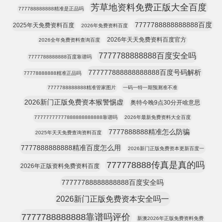
芳草地资料免费正版大全百度
777788888888精准是正品吗
7777788888888888百度
2025年天免费资料百度
2026年免费资料百度
2026年天天免费资料百度官方
2026全年免费资料查询百度
7777788888888百度安全吗
7777788888888百度靠谱吗
777777888888888888百度号码解析
77778888888精准正品吗
7777788888888精准管家图片
一码一特一期预测准不准
2026新门正版免费资本猴警惕虚
奥特今晚9点30分开啥意思
77777777777888888888888靠谱吗
2026年最新免费资料大全百度
7777888888精准怎么防骗
2025年天天免费查询资料百度
7777888888888精准百度怎么用
2026新门正版免费资本更新百度一
777778888传真是真的吗
2026年正版资料免费资料百度
77777788888888888百度安全吗
2026新门正版免费资本安全吗一
7777788888888靠谱吗评价
新澳2026年正版免费资料免费