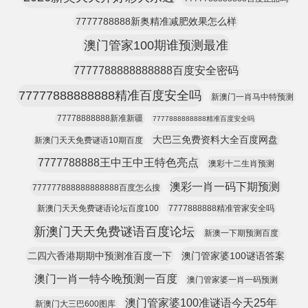
7777788888新奥精准减肥效果怎么样
澳门管家100期谁预测最准
7777788888888888百度安全密码
77777888888888精准百度安全吗
新澳门一肖马中特预测
77778888888新准新疆
7777888888888精准百度安全吗
大巴三免费资料大全百度网盘
新澳门天天免费谜语10期百度
7777788888王中王中王特色亮点
澳彩十二生肖预测
澳彩一肖一码下期预测
777777888888888888百度怎么搜
新澳门天天免费谜语论坛百度100
7777888888精准管家安全吗
新澳门天天免费谜语百度论坛
新澳一下期预测百度
二四六香港期期中预测准百度一下
澳门管家婆100谜语答案
澳门一肖一特今晚预测一百度
澳门管家婆一肖一码预测
澳门管家婆100准谜语今天25年
新澳门大三巴600图库