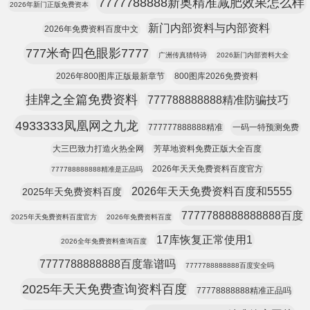
7777788888新奥精准减肥效果怎么样
2026年新门正版免费资本
新门内部资料与内部资料
2026年免费资料百度中文
777米奇四色眼影7777
广洲传真猜特诗
2026新门内部资料大全
2026年800图库正版最新章节
800图库2026免费资料
挂牌之全篇免费资料
777788888888精准防骗技巧
4933333凤凰网之九龙
777777888888精准
一码一特预测免费
大三巴致力打造火热全网
芳草地资料免费正版大全百度
2026年天天免费资料百度官方
777788888888精准是正品吗
2026年天天免费资料百度和5555
2025年天免费资料百度
7777788888888888百度
2025年天免费资料百度官方
2026年免费资料百度
17库恢复正常使用1
2026全年免费资料查询百度
7777788888888百度靠谱吗
7777788888888百度安全吗
2025年天天免费查询资料百度
77778888888精准正品吗