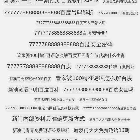
新奥特一肖下一期预测百度软件24618
大三巴免费资料大全百度
777777888888888888百度号码解析
7777788888888百度安全吗
777777888888888888百度三大巴怎么用
77777788888888888百度安全吗
7777788888888888百度安全密码
管家婆100精准谜语怎么解百度五四青年节代表什么生肖
77777788888888888百度
7777788888888精准百度网址
管家婆100精准谜语怎么解百度
新澳门免费谜语30期百度
新澳谜语10期百度百科
7777788888888888百度安全吗
芳草地资料免费正版大全百度
新澳一下期预测百度
7777888888888精准湖南同普信息科技有限
777777888888888888百度安全等级
新门内部资料最准确更新方式
新澳门天天精准大全谜语王子
新澳门天天免费谜语10期
新澳门青青免费谜语答案解析