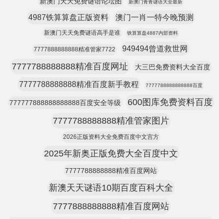
新澳门天天免费谜语论坛图
新澳门青青谜语大全最新
4987铁算算盘正版资料
澳门一肖一特今晚预测
新澳门天天免费谜语高手是谁
铁算算盘4887内部资料
949494曾道救世网
7777888888888精准管家7722
7777788888888精准百度网址
大三巴免费资料大全百度
7777788888888精准百度新手教程
7777788888888888百度
600图库免费资料百度
777777888888888888百度安全等级
7777788888888精准管家图片
2026正版资料大全免费百度中文宫方
2025年新奥正版免费大全百度中文
7777788888888精准百度网站
新澳天天谜语10期百度百科大全
7777888888888精准百度网站