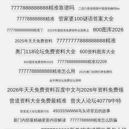
7777888888888精准靠谱吗
二四六香港期期中预测准确吗9w
管家婆100谜语答案大全
77778888888精准
800图库2026
7777888888888精准丫
2025年最精准免费资料全面释义
77777777888888888精准
2025年天天免费资料
奥门118论坛免费资料大全
600资料图库大全
7777888888888精准32209
800图库免费资料2025
7777788888888精准怎么用
2025澳门挂牌灯牌免费吗
金牛网论坛免费论坛资料
2026年天天免费资料百度中文与2026年资料免费领
曾道资料大全免费最精准
曾夫人论坛40779中特
493333WWW马头诗背后的故事
曾道道人论坛最新讨论
新门内部最精确更新内容解读
7777788888精准怎么防骗