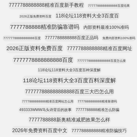
7777788888888精准百度新手教程
7777788888888888百度结果
118论坛118资料大全3百度百
2026正版免费资料百度
7777788888精准防骗靠谱吗
内部资料最准100%准吗
7777788888888百度正品吗
77777788888888888百度
免费内部资料100%准吗
2026正版资料免费百度
7777788888888精准百度网址
7777778888888888百度
777777888888888888百度怎么搜
118论坛118资料大全3百度百种深度解
118论坛118资料大全3百度百料深度解
777777888888888888百度三大巴怎么用
7777888888888精准百度网站怎么用
7777888888888精准靠谱吗
493333WWW马头诗背后的故事
7777788888精准怎么防骗
7777788888新奥精准减肥效果怎么样
2026年免费资料百度中文
777788888888精准防骗技巧