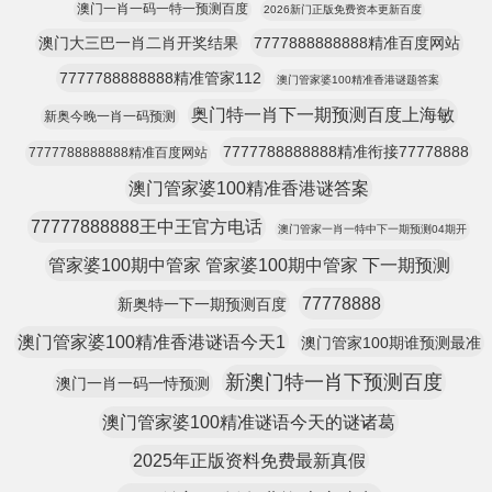
澳门一肖一码一特一预测百度
2026新门正版免费资本更新百度
澳门大三巴一肖二肖开奖结果
7777888888888精准百度网站
7777788888888精准管家112
澳门管家婆100精准香港谜题答案
奥门特一肖下一期预测百度上海敏
新奥今晚一肖一码预测
7777788888888精准衔接77778888
7777788888888精准百度网站
澳门管家婆100精准香港谜答案
77777888888王中王官方电话
澳门管家一肖一特中下一期预测04期开
管家婆100期中管家 管家婆100期中管家 下一期预测
77778888
新奥特一下一期预测百度
澳门管家婆100精准香港谜语今天1
澳门管家100期谁预测最准
新澳门特一肖下预测百度
澳门一肖一码一恃预测
澳门管家婆100精准谜语今天的谜诸葛
2025年正版资料免费最新真假