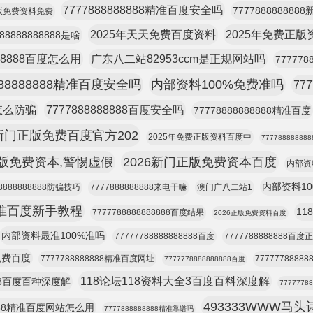
7777888888888精准百度安全吗
77778888888
正版免费资料免费
2025年天天免费百度资料
2025年免费正
88888888888是啥
8888888百度怎么用
广东八二站82953ccm是正规网站吗
77777
788888888精准百度安全吗
内部资料100%免费准吗
77
真怎么防骗
7777888888888百度安全吗
77778888888888精准百度
6新门正版免费百度官方202
2025年免费正版资料百度中
7777888888
正版免费资本,警惕虚假
2026新门正版免费资本百度
内部资
内部资料10
88888888888防骗技巧
7777888888888来电干嘛
澳门广八二站1
88精准百度新手教程
11
7777788888888888百度结果
2026正版免费资料百度
内部资料最准100%准吗
77777788888888888百度
7777788888888百度
免费百度
7777788888888精准百度网址
7777778888
7777778888888888百度
118论坛118资料大全3百度百料深度解
全3百度百种深度解
777777
493333WWW马
8888精准百度网站怎么用
7777888888888精准靠谱吗