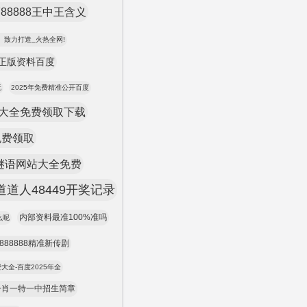
7788888王中王含义
巴】致力打造_火热全网!
天正版资料百度
玩
2025年免费精准公开百度
料大全免费领取下载
免费领取
谜语网站大全免费
道道人48449开奖记录
内部资料最准100%准吗
么呢
8888888精准新传剧
大全-百度2025年全
一肖一特一中招生简章