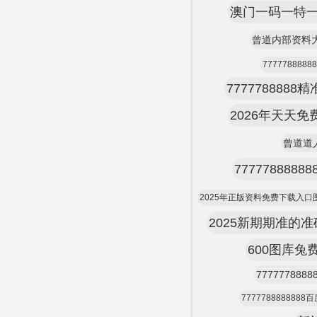
澳门一码一特
曾道内部资料
777778888
777778888
2026年天天
曾道道人
7777788888
2025年正版资料免费下载入口
2025新期期准的准
600图库兔费
7777778888
777778888888