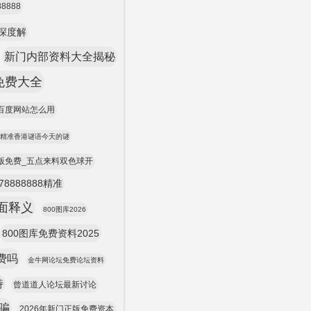
88888
种深度解
新门内部资料大全揭秘
免费大全
精准百度网站怎么用
0精准香港谜语今天的谜
正版免费_五点来料双色球开
778888888精准
面释义
800图库2026
800图库免费资料2025
费吗
金牛网论坛免费论坛资料
特
曾道道人论坛最新讨论
防骗
2026年新门正版免费资本