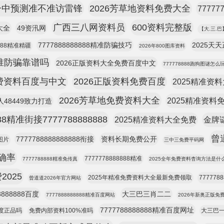
一中预测准不准访雷锋
2026芳草地资料免费大全
7777
广西三八网资料员
600资料完整版
大全
49资汛网
【大.三.
7777888888888精准防骗技巧
2025天
8888精准精疆
2026年800图库资料
8精准防骗靠谱吗
2026正版资料大全免费百度中文
777778888跑狗图谜怎么
免费资料百度与中文
2026正版资料免费百度
2025精准资
2026芳草地免费资料大全
2025精准资料
48449致力打造
888精准街接7777788888888
2025精准资料大全免费
金牌
曾
7777788888888888衔接
资料长期免费公开
图片
三中三免费平码网
确率
7777778888888精准
7777788888精准免传真
2025全年免费资料杳询方法是什
2025
2025年精准免费资料大全最新免费领取
777778
曾道道2026年官方网站
8888888百度
大三巴三肖二二
7777888888888精准百度网站
2026年新奥正版免费
7777788888888精准百度网址
8百度正品吗
免费内部资料100%准吗
大三巴