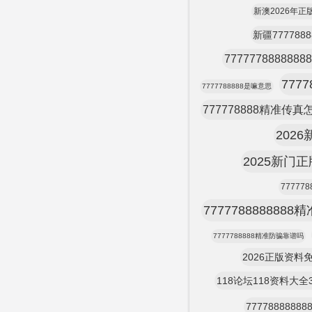
新澳2026年
新疆7777888
77777788888
777
7777788888是嘛意思
777778888精准传
202
2025新门
77777
77777888888
7777788888精准防骗靠谱吗
2026正版资料
118论坛118资料大
777788888