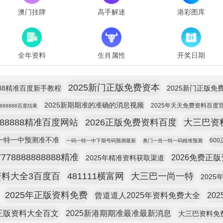
澳门挂牌
高手解迷
港彩图库
全年资料
生肖属性
开奖日期
2025新门正版免费资本
8888精准百度新手教程
2025新门正版免
2025新期期准的准确的消息视频
2025年天天免费资料百度
88888888百度结果
8888888精准百度网站
2026正版免费资料百度
大三巴资
一特一中预测准不准
60
一码一特一中下期号码预测最新
奥门一肖一特一码精准预测
7778888888888精准
2026免费正
2025年精准资料获取渠道
8资料大全3百度百
481111横富网
大三巴一尚一特
202
2025年正版资料免费
曾道道人2025年资料免费大全
20
年正版资料大全百文
2025新港期期准最准最新消息
大三巴资料免