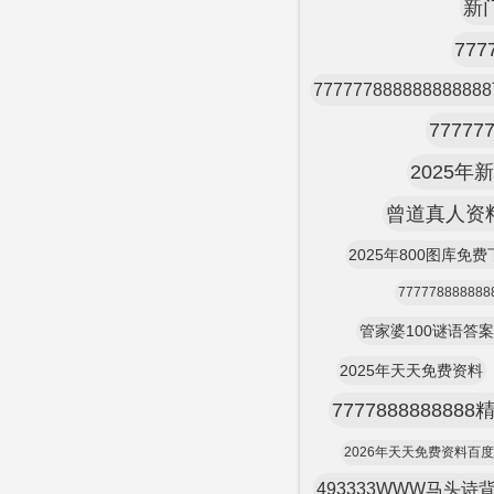
新
777
77777788888888
77777
2025
曾道真人资
2025年800图库免费
7777788888
管家婆100谜语答
2025年天天免费资料
7777888888888
2026年天天免费资料百度
493333WWW马头诗