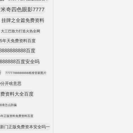
7米奇四色眼影7777
挂牌之全篇免费资料
大三巴致力打造火热全网
25年天免费资料百度
88888888888百度
88888888百度安全吗
析
7777788888888精准管家图片
0分开啥意思
免费资料大全百度
88精准怎么防骗
26年正版资料免费资料百度
26新门正版免费资本安全吗一