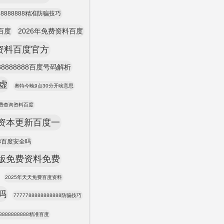
788888888精准防骗技巧
百度
2026年免费资料百度
费资料百度官方
888888888百度号码解析
虚
奥特今晚9点30分开啥意思
免费查询资料百度
费资本更新百度一
888百度安全吗
正版免费资料免费
2025年天天免费百度资料
全吗
7777788888888888防骗技巧
78888888888精准百度