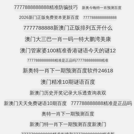
7777888888888精准防骗技巧
新奥今晚特一肖预测百度
2026新门正版免费资本更新百度
7777888888888888
7777788888新澳门正版排列五开什么
澳门大三巴一肖一码一特大鹏湾美康
澳门管家婆100精准香港谜语今天的谜12
7777888888888精准是正品吗777788888888精准
新奥特一肖下一期预测百度软件24618
澳门精准10期谜语百度
新澳门历史开奖记录大乐透查询表双
新澳门天天免费谜语10期百度
777788888888精准是正品吗
奥特一肖下一期预测百度
新澳门特一肖下一期预测百度新澳门