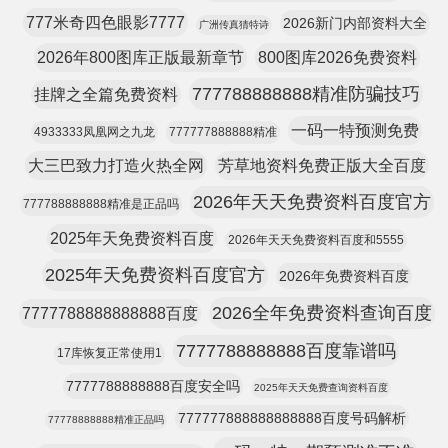
777米奇四色眼影7777
2026新门内部资料大全
广洲传真猜特诗
2026年800图库正版最新章节
800图库2026免费资料
777788888888精准防骗技巧
挂牌之全篇免费资料
一码一特预测免费
4933333凤凰网之九龙
777777888888精准
大三巴致力打造火热全网
芳草地资料免费正版大全百度
2026年天天免费资料百度官方
777788888888精准是正品吗
2025年天免费资料百度
2026年天天免费资料百度和5555
2025年天免费资料百度官方
2026年免费资料百度
2026全年免费资料查询百度
7777788888888888百度
7777788888888百度靠谱吗
17库恢复正常使用1
7777788888888百度安全吗
2025年天天免费查询资料百度
777777888888888888百度号码解析
77778888888精准正品吗