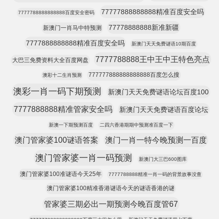
77777888888888精准百度安全吗
7777788888888888百度安全密码
77778888888新准新疆
新澳门一肖马中特预测
7777888888888精准百度安全吗
新澳门天天免费谜语10期百度
7777788888王中王中王特色亮点
大巴三免费资料大全百度网盘
777777888888888888百度怎么搜
澳彩十二生肖预测
澳彩一肖一码下期预测
新澳门天天免费谜语论坛百度100
7777888888精准管家安全吗
新澳门天天免费谜语百度论坛
新澳一下期预测百度
二四六香港期期中预测准百度一下
澳门管家婆100谜语答案
澳门一肖一特今晚预测一百度
澳门管家婆一肖一码预测
新澳门大三巴600图库
澳门管家婆100准谜语今天25年
7777788888精准一肖一码的背景故事没查
澳门管家婆100精准香港谜语今天的谜语香港的谜
管家婆三期必出一期预测今晚百度管67