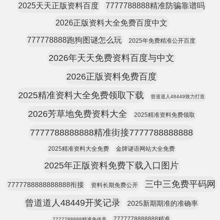
2025天天正版资料百度
7777788888精准防骗靠谱吗
2026正版资料大全免费百度中文
777778888跑狗图谜怎么玩
2025年免费精准公开百度
2026年天天免费资料百度与中文
2026正版资料免费百度
2025精准资料大全免费领取下载
曾道道人48449致力打造
2026芳草地免费资料大全
2025精准资料免费领取
7777788888888精准街接7777788888888
2025精准资料大全免费
金牌谜语网站大全免费
2025年正版资料免费下载入口图片
三中三免费平码网
7777788888888888衔接
资料长期免费公开
曾道道人48449开奖记录
2025新期期准的准确率
7777778888888精准
7777788888精准免传真