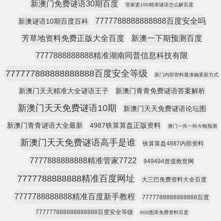
新澳门免费谜语30期百度
管家婆100精准谜语怎么解百度
7777788888888888百度安全吗
新澳谜语10期百度百科
芳草地资料免费正版大全百度
新澳一下期预测百度
7777888888888精准湖南同普信息科技有限
777777888888888888百度安全等级
新门内部资料最准确更新方式
新澳门天天精准大全谜语王子
新澳门青青免费谜语答案解析
新澳门天天免费谜语10期
新澳门天天免费谜语论坛图
新澳门青青谜语大全最新
4987铁算算盘正版资料
澳门一肖一特今晚预测
新澳门天天免费谜语高手是谁
铁算算盘4887内部资料
7777888888888精准管家7722
949494曾道救世网
7777788888888精准百度网址
大三巴免费资料大全百度
7777788888888精准百度新手教程
7777788888888888百度
777777888888888888百度安全等级
600图库免费资料百度