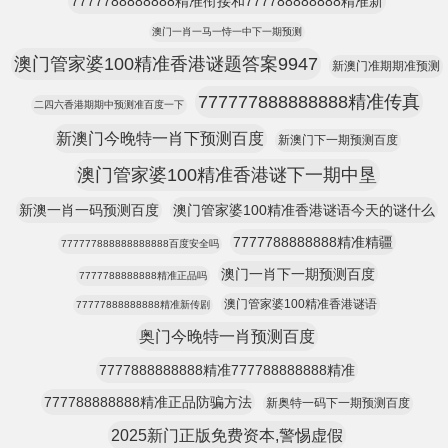
7777788888888精准衔接和777788888888精准新
澳门一肖一马一恃一中下一期预测
澳门管家婆100精准香港谜题答案9947
新澳门准期期准预测
777777888888888精准传真
二四六香港期期中预测准百度一下
新澳门今晚特一肖下预测百度
新澳门下一期预测百度
澳门管家婆100精准香港谜下一期中垦
新澳一肖一码预测百度
澳门管家婆100精准香港谜语今天的谜什么
7777788888888精准精疆
777777888888888888百度安全吗
澳门一肖下一期预测百度
7777788888888精准正品吗
澳门管家婆100精准香港谜语
77777888888888精准新传剧
奥门今晚特一肖预测百度
7777888888888精准777788888888精准
777788888888精准正品防骗方法
新奥特一码下一期预测百度
2025新门正版免费资本,警惕虚假