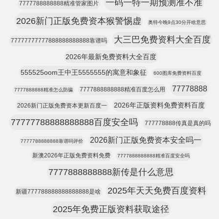
一码一特一期预测准不准
7777788888888精准管家图片
2026新门正版免费资本猴警惕虚
奥特今晚9点30分开啥意思
大三巴免费资料大全百度
77777777777888888888888靠谱吗
2026年最新免费资料大全百度
555525oom王中王5555555的寓意和象征
600图库免费资料百度
77778888
7777888888888精准百度怎么用
7777888888精准怎么防骗
2026年正版资料免费资料百度
2026新门正版免费资本更新百度一
77777788888888888百度安全吗
777778888传真是真的吗
2026新门正版免费资本安全吗一
7777788888888靠谱吗评价
新澳2026年正版免费资料免费
7777888888888精准百度安全吗
7777888888888新传是什么意思
2025年天天免费百度资料
新疆777788888888888888是啥
2025年免费正版资料获取途径