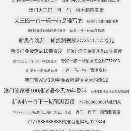
新澳今晚一肖一特预测和二字
新澳门开六今晚一特一下期预测327期
澳门大三巴一肖一码一特大鹏湾美康
大三巴一肖一码一特是谁写的
新澳门准期期准预测
新奥一肖一码百度预测
澳门港家婆100期准香港谜语
新奥今晚开一肖预测视频2O2511,1O号九
新澳门免费谜语10期百度
新澳门天天免费谜语10期-百度
管家一婆一肖预测怎么用772606
澳门大三巴一肖一码一特老板是谁
一肖一马一特一预测资料
新澳下一期预测百度
澳门管家婆100精准香港谜语今天的谜12
澳门管家婆100准谜语今天26年香港
白小姐精准三肖三期免费预测
新奥特一肖下一期预测百度
77788888888精准消息
奥门一肖下一期预测百度
7777788888新澳门正版排列五开什么
7777888888888精准百度网站927344