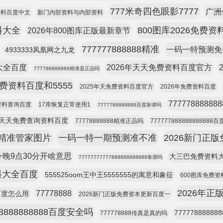
777米奇四色眼影7777
广洲
资料百度中文
新门内部资料与内部资料
料大全
800图库2026免费资
2026年800图库正版最新章节
777777888888精准
一码一特预测免
4933333凤凰网之九龙
大全百度
2026年天天免费资料百度官方
777788888888精准是正品吗
免费资料百度和5555
2025年天免费资料百度官方
2026年免费资料百度
7777788888
资料查询百度
17库恢复正常使用1
7777788888888百度靠谱吗
5年天天免费查询资料百度
77778888888精准正品吗
77777788888888888
888精准管家图片
一码一特一期预测准不准
2026新门正
晚9点30分开啥意思
大三巴免费资料
77777777777888888888888靠谱吗
料大全百度
555525oom王中王5555555的寓意和象征
600图库免费资
2026年
77778888
准百度怎么用
2026新门正版免费资本更新百度一
88888888888百度安全吗
7777788888
777778888传真是真的吗