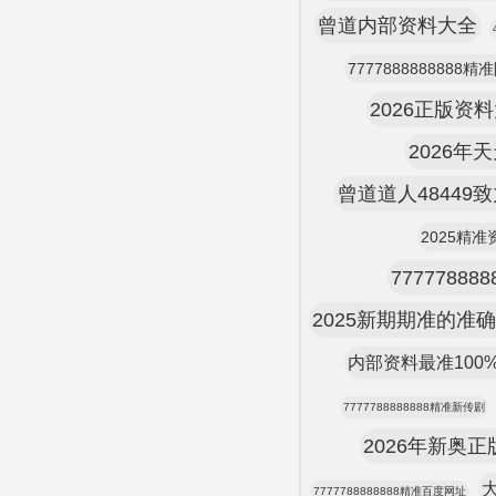
曾道内部资料大全
7777888888888
2026正版资
2026
曾道道人48449
2025精
77777888
2025新期期准的准
内部资料最准100
7777788888888精准新传剧
2026年新奥正
7777788888888精准百度网址