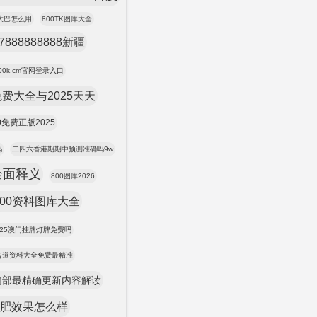
度三大巴怎么用
800TK图库大全
77888888888新疆
00k.cm官网登录入口
费大全与2025天天
免费正版2025
吗
二四六香港期期中预测准确吗9w
全面释义
800图库2026
600资料图库大全
025澳门挂牌灯牌免费吗
曾道资料大全免费最精准
内部最精确更新内容解读
准减肥效果怎么样