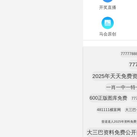
开奖直播
马会原创
77777
77
2025年天天免
一肖一中一特
600正版图库免费
77
481111横富网
大三巴
曾道道人2025年资料免
大三巴资料免费公开