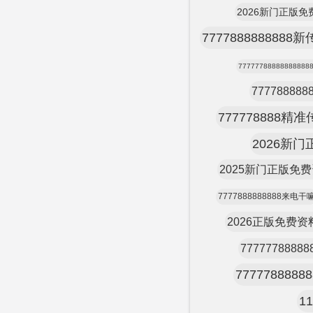
2026新门正版
777788888888
777777888888888
7777888
777778888
2026新
2025新门正版免
7777888888888来电干
2026正版免费资
7777778888
77777888
1