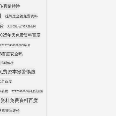
传真猜特诗
料
挂牌之全篇免费资料
费
大三巴致力打造火热全网
2025年天免费资料百度
7777788888888888百度
888百度安全吗
8百度号码解析
版免费资本猴警惕虚
大全百度
料百度
7777888888精准怎么防骗
正版资料免费资料百度
888靠谱吗评价