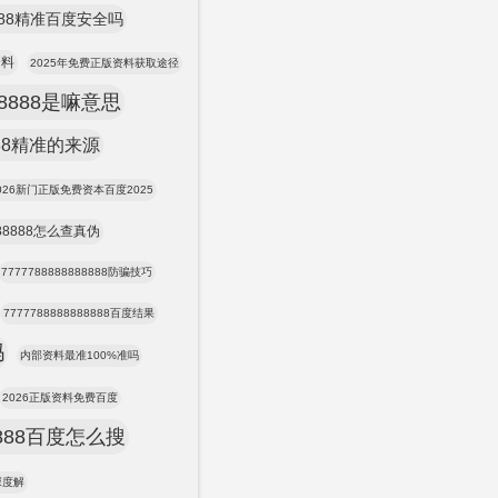
8888精准百度安全吗
资料
2025年免费正版资料获取途径
88888是嘛意思
8888精准的来源
026新门正版免费资本百度2025
888888怎么查真伪
7777788888888888防骗技巧
7777788888888888百度结果
吗
内部资料最准100%准吗
2026正版资料免费百度
88888百度怎么搜
深度解