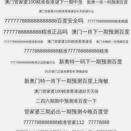
澳门管家婆100精准香港谜下一期中垦
新澳一肖一码预测百度
澳门管家婆100精准香港谜语今天的谜什么
777777888888888888百度安全吗
7777788888888精准精疆
7777788888888精准正品吗
澳门一肖下一期预测百度
澳门管家婆100精准香港谜语
77777888888888精准新传剧
奥门今晚特一肖预测百度
7777888888888精准777788888888精准
新奥特一码下一期预测百度
777788888888精准正品防骗方法
2025新门正版免费资本,警惕虚假
新奥门特一肖下一期预测百度上海敏
澳门管家婆100精准香港谜好天天徐
二四六期期中预测准百度一下
管家婆三期必出一期预测今晚百度管
7777788888888精准管家112
77778888