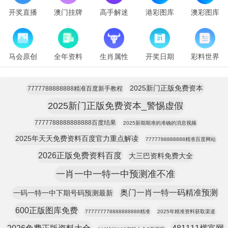
开奖直播
澳门挂牌
高手解迷
港彩图库
澳彩图库
马会原创
全年资料
生肖属性
开奖日期
彩料世界
2025新门正版免费资本
7777788888888精准百度新手教程
2025新门正版免费资本_警惕虚假
7777788888888888百度结果
2025新期期准的准确的消息视频
2025年天天免费资料百度官力重点解读
7777788888888精准百度网站
2026正版免费资料百度
大三巴资料免费大全
一肖一中一特一中预测准不准
奥门一肖一特一码精准预测
一码一特一中下期号码预测最新
600正版图库免费
777777778888888888精准
2025年精准资料获取渠道