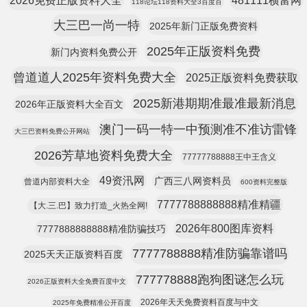
2026免费正版资料大全
481111横富网
118论坛118资料大全3百度百
大三巴一尚一特
2025年新门正版免费资料
2025年正版资料免费
新门内资料免费公开
曾道道人2025年资料免费大全
2025正版资料免费获取
2025新港期期准最准最新消息
2026年正版资料大全百文
澳门一码一特一中预测准不准访雷锋
大三巴资料免费公开网站
2026芳草地资料免费大全
77777788888王中王含义
49资汛网
广西三八网资料员
曾道内部资料大全
600资料完整版
7777788888888精准精疆
【大.三.巴】致力打造_火热全网!
2026年800图库资料
7777888888888精准防骗技巧
7777788888精准防骗靠谱吗
2025天天正版资料百度
777778888跑狗图谜怎么玩
2026正版资料大全免费百度中文
2026年天天免费资料百度与中文
2025年免费精准公开百度