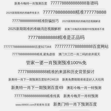
7777788888888888靠谱吗
新奥今晚特一肖预测百度
7777788888888精准777778888
2025新期期准的准确率有多大
7777888888888精准防骗技巧
2025新期期准的准确消息视频解读
2025新期期准的准确消息视频解析
新澳门今晚四肖期期中特预测准不准
777788888888精准是正品吗
77777777788888888百度网站
777777888888888888百度927344
77778888888888精准,避免虚假
澳门大三巴一肖二码的坐井观天
管家一婆一肖预测预准100%免
7777888888888精准的来源和历史背景探讨
新奥特一肖下一期预测百度软件24618
新奥免费期期准谁是好人大结局
新奥特一肖下一期预测百度49
澳彩今晚一肖一特预测
7777788888888888精准传真
新奥今晚开一肖特预测
新奥门特一肖下预测百度
www.49900.com开奖查询-百度