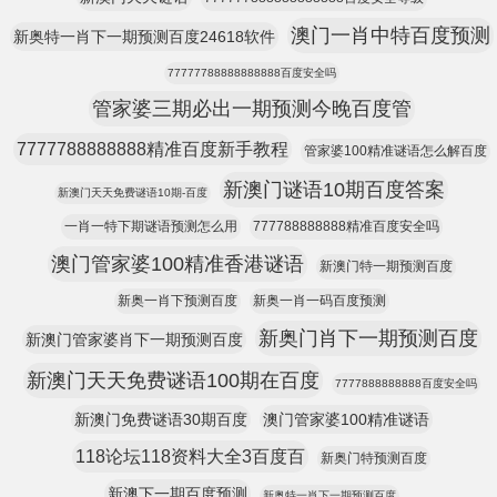
澳门一肖中特百度预测
新奥特一肖下一期预测百度24618软件
77777788888888888百度安全吗
管家婆三期必出一期预测今晚百度管
7777788888888精准百度新手教程
管家婆100精准谜语怎么解百度
新澳门谜语10期百度答案
新澳门天天免费谜语10期-百度
一肖一特下期谜语预测怎么用
777788888888精准百度安全吗
澳门管家婆100精准香港谜语
新澳门特一期预测百度
新奥一肖下预测百度
新奥一肖一码百度预测
新奥门肖下一期预测百度
新澳门管家婆肖下一期预测百度
新澳门天天免费谜语100期在百度
7777888888888百度安全吗
新澳门免费谜语30期百度
澳门管家婆100精准谜语
118论坛118资料大全3百度百
新奥门特预测百度
新澳下一期百度预测
新奥特一肖下一期预测百度