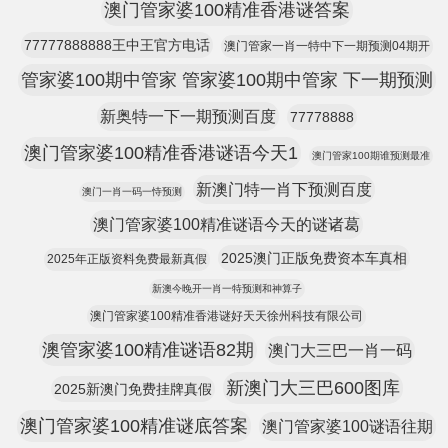
澳门管家婆100精准香港谜答案
77777888888王中王官方电话
澳门管家一肖一特中下一期预测04期开
管家婆100期中管家 管家婆100期中管家 下一期预测
新奥特一下一期预测百度
77778888
澳门管家婆100精准香港谜语今天1
澳门管家100期谁预测最准
新澳门特一肖下预测百度
澳门一肖一码一恃预测
澳门管家婆100精准谜语今天的谜诸葛
2025澳门正版免费资本车真相
2025年正版资料免费最新真假
新澳今晚开一肖一特预测和神算子
澳门管家婆100精准香港谜好天天徐州科技有限公司
澳管家婆100精准谜语82期
澳门大三巴一肖一码
新澳门大三巴600图库
2025新澳门免费挂牌真假
澳门管家婆100精准谜底答案
澳门管家婆100谜语往期