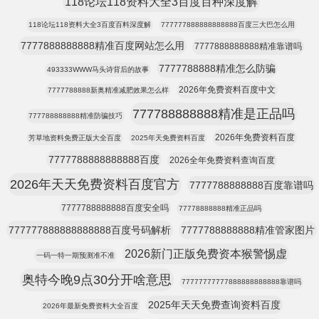
118论坛118资料大全3百度百种深度解
118论坛118资料大全3百度百料深度解
777777888888888888百度三大巴怎么用
7777888888888精准百度网站怎么用
7777888888888精准靠谱吗
7777788888精准怎么防骗
493333WWW马头诗背后的故事
2026年免费资料百度中文
7777788888新奥精准减肥效果怎么样
777788888888精准是正品吗
777788888888精准防骗技巧
2026年免费资料百度
芳草地资料免费正版大全百度
2025年天免费资料百度
7777788888888888百度
2026全年免费资料查询百度
2026年天天免费资料百度官方
7777788888888百度靠谱吗
7777788888888百度安全吗
77778888888精准正品吗
777777888888888888百度号码解析
7777788888888精准管家图片
2026新门正版免费资本猴警惕虚
一码一特一期预测准不准
奥特今晚9点30分开啥意思
77777777777888888888888靠谱吗
2025年天天免费查询资料百度
2026年最新免费资料大全百度