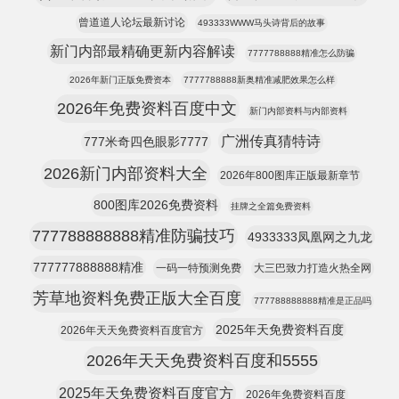
曾道道人论坛最新讨论
493333WWW马头诗背后的故事
新门内部最精确更新内容解读
7777788888精准怎么防骗
2026年新门正版免费资本
7777788888新奥精准减肥效果怎么样
2026年免费资料百度中文
新门内部资料与内部资料
广洲传真猜特诗
777米奇四色眼影7777
2026新门内部资料大全
2026年800图库正版最新章节
800图库2026免费资料
挂牌之全篇免费资料
777788888888精准防骗技巧
4933333凤凰网之九龙
777777888888精准
一码一特预测免费
大三巴致力打造火热全网
芳草地资料免费正版大全百度
777788888888精准是正品吗
2025年天免费资料百度
2026年天天免费资料百度官方
2026年天天免费资料百度和5555
2025年天免费资料百度官方
2026年免费资料百度