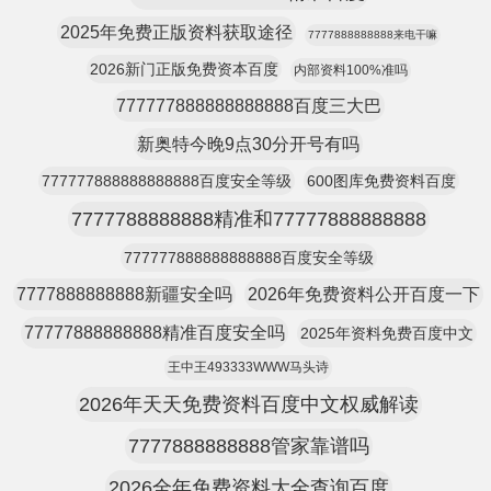
2025年免费正版资料获取途径
7777888888888来电干嘛
2026新门正版免费资本百度
内部资料100%准吗
777777888888888888百度三大巴
新奥特今晚9点30分开号有吗
777777888888888888百度安全等级
600图库免费资料百度
7777788888888精准和77777888888888
777777888888888888百度安全等级
7777888888888新疆安全吗
2026年免费资料公开百度一下
77777888888888精准百度安全吗
2025年资料免费百度中文
王中王493333WWW马头诗
2026年天天免费资料百度中文权威解读
7777888888888管家靠谱吗
2026全年免费资料大全查询百度