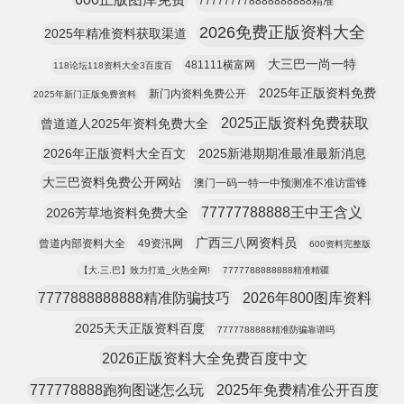
777777778888888888精准
2026免费正版资料大全
2025年精准资料获取渠道
大三巴一尚一特
481111横富网
118论坛118资料大全3百度百
2025年正版资料免费
新门内资料免费公开
2025年新门正版免费资料
2025正版资料免费获取
曾道道人2025年资料免费大全
2026年正版资料大全百文
2025新港期期准最准最新消息
大三巴资料免费公开网站
澳门一码一特一中预测准不准访雷锋
77777788888王中王含义
2026芳草地资料免费大全
广西三八网资料员
曾道内部资料大全
49资汛网
600资料完整版
【大.三.巴】致力打造_火热全网!
7777788888888精准精疆
7777888888888精准防骗技巧
2026年800图库资料
2025天天正版资料百度
7777788888精准防骗靠谱吗
2026正版资料大全免费百度中文
777778888跑狗图谜怎么玩
2025年免费精准公开百度