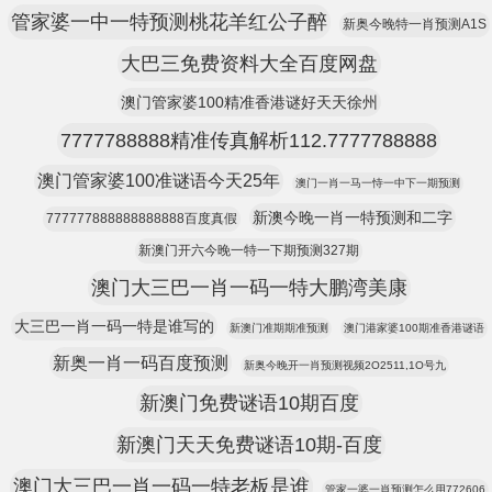
管家婆一中一特预测桃花羊红公子醉
新奥今晚特一肖预测A1S
大巴三免费资料大全百度网盘
澳门管家婆100精准香港谜好天天徐州
7777788888精准传真解析112.7777788888
澳门管家婆100准谜语今天25年
澳门一肖一马一恃一中下一期预测
新澳今晚一肖一特预测和二字
777777888888888888百度真假
新澳门开六今晚一特一下期预测327期
澳门大三巴一肖一码一特大鹏湾美康
大三巴一肖一码一特是谁写的
新澳门准期期准预测
澳门港家婆100期准香港谜语
新奥一肖一码百度预测
新奥今晚开一肖预测视频2O2511,1O号九
新澳门免费谜语10期百度
新澳门天天免费谜语10期-百度
澳门大三巴一肖一码一特老板是谁
管家一婆一肖预测怎么用772606