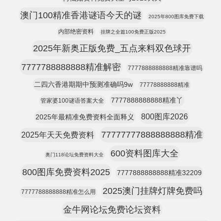
澳门100精准香港谜语今天的谜
2025年800图库免费下载
内部绝密资料
挂牌之全篇100免费正版2025
2025年新奥正版免费_五点来料双色球开
7777788888888精准解密
7777888888888精准靠谱吗
二四六香港期期中预测准确吗9w
77778888888精准
7777888888888精准丫
管家婆100谜语答案大全
800图库2026
2025年最精准免费资料全面释义
77777777888888888精准
2025年天天免费资料
600资料图库大全
奥门118论坛免费资料大全
800图库免费资料2025
7777888888888精准32209
2025澳门挂牌灯牌免费吗
7777788888888精准怎么用
金牛网论坛免费论坛资料