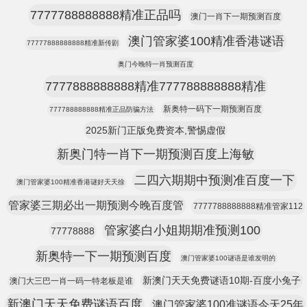
7777788888888精准正品吗
澳门一肖下一期预测百度
澳门管家婆100精准香港谜语
77777888888888精准新传剧
奥门今晚特一肖预测百度
7777888888888精准777788888888精准
新奥特一码下一期预测百度
777788888888精准正品防骗方法
2025新门正版免费资本,警惕虚假
新奥门特一肖下一期预测百度上海敏
二四六期期中预测准百度一下
澳门管家婆100精准香港谜好天天徐
管家婆三期必出一期预测今晚百度管
7777788888888精准管家112
管家婆白小姐期期准预测100
77778888
新奥特一下一期预测百度
澳门管家婆100谜语是谁发明的
新澳门天天免费谜语10期-百度小兔子
澳门大三巴一肖一码一特老板是谁
新澳门天天免费谜语百度
澳门管家婆100准谜语今天25年