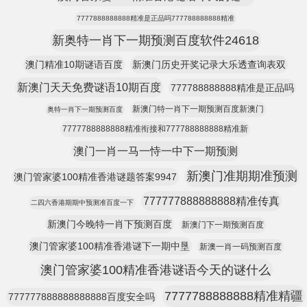
7777888888888精准是正品吗777788888888精准
新奥特一肖下一期预测百度软件24618
澳门精准10期谜语百度
新澳门历史开奖记录大乐透查询表双
新澳门天天免费谜语10期百度
777788888888精准是正品吗
新澳门特一肖下一期预测百度新澳门
奥特一肖下一期预测百度
7777788888888精准衔接和777788888888精准新
澳门一肖一马一恃一中下一期预测
新澳门准期期准预测
澳门管家婆100精准香港谜题答案9947
777777888888888精准传真
二四六香港期期中预测准百度一下
新澳门今晚特一肖下预测百度
新澳门下一期预测百度
澳门管家婆100精准香港谜下一期中垦
新澳一肖一码预测百度
澳门管家婆100精准香港谜语今天的谜什么
7777788888888精准精疆
777777888888888888百度安全吗