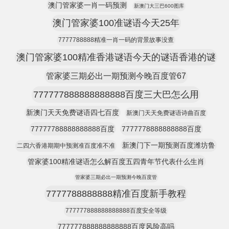
澳门管家婆一肖一码预测
新澳门大三巴600图库
澳门管家婆100准谜语今天25年
7777788888精准一肖一码的背景故事没查
澳门管家婆100精准香港谜语今天的谜语香港的谜
管家婆三期必出一期预测今晚百度管67
777777888888888888百度三大巴怎么用
新澳门天天免费谜语四七百度
新澳门天天免费谜语诗曲百度
77777788888888888百度
7777778888888888百度
新澳门下一期预测百度潍坊鲁
二四六香港期期中预测准百度准不准
管家婆100精准谜语怎么解百度五四青年节代表什么生肖
管家婆三期必出一期预测今晚百度管
7777788888888精准百度新手教程
777777888888888888百度安全等级
777777888888888888百度风险高吗