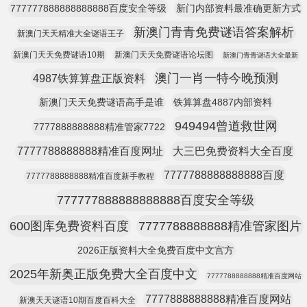
777777888888888888百度安全等级
新门内部资料最准确更新方式
新澳门青青免费谜语答案解析
新澳门天天精准大全谜语王子
新澳门天天免费谜语10期
新澳门天天免费谜语论坛图
新澳门青青谜语大全最新
澳门一肖一特今晚预测
4987铁算算盘正版资料
新澳门天天免费谜语高手是谁
铁算算盘4887内部资料
949494曾道救世网
7777888888888精准管家7722
7777788888888精准百度网址
大三巴免费资料大全百度
7777788888888888百度
7777788888888精准百度新手教程
777777888888888888百度安全等级
600图库免费资料百度
7777788888888精准管家图片
2026正版资料大全免费百度中文宫方
2025年新奥正版免费大全百度中文
7777788888888精准百度网站
7777888888888精准百度网站
新澳天天谜语10期百度百科大全