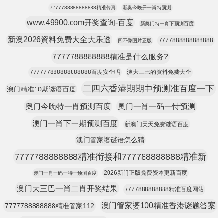
7777788888888888精准传真
新奥今晚开一肖特预测
www.49900.com开奖查询-百度
新奥门特一肖下预测百度
新澳2026資料免费大全大乐透
7777888888888888
四不像图片正版
7777788888888精准是什么服务?
777777888888888888百度安全吗
澳大三巴的资料免费大全
二四六香港期期中预测准百度一下
澳门精准10期谜语百度
奥门今晚特一肖预测百度
奥门一肖一码一恃预测
澳门一肖下一期预测百度
新澳门天天免费谜语百度
澳门管家婆谜语怎么猜
7777788888888精准衔接和777788888888精准新
2026新门正版免费资本更新百度
澳门一肖一码一特一预测百度
澳门大三巴一肖二肖开奖结果
7777888888888精准百度网站
澳门管家婆100精准香港谜题答案
7777788888888精准管家112