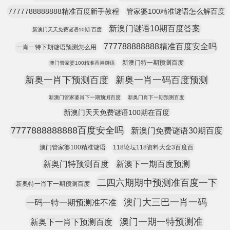
7777788888888精准百度新手教程
管家婆100精准谜语怎么解百度
新澳门谜语10期百度答案
新澳门天天免费谜语10期-百度
777788888888精准百度安全吗
一肖一特下期谜语预测怎么用
新澳门特一期预测百度
澳门管家婆100精准香港谜语
新奥一肖下预测百度
新奥一肖一码百度预测
新澳门管家婆肖下一期预测百度
新奥门肖下一期预测百度
新澳门天天免费谜语100期在百度
7777888888888百度安全吗
新澳门免费谜语30期百度
澳门管家婆100精准谜语
118论坛118资料大全3百度百
新奥门特预测百度
新澳下一期百度预测
二四六期期中预测准百度一下
新奥特一肖下一期预测百度
澳门大三巴一肖一码
一码一特一期预测准不准
澳门一期一特预测准
新奥下一肖下预测百度