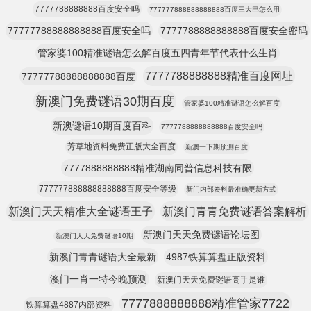
7777788888888百度安全吗
777777888888888888百度三大巴怎么用
77777788888888888百度安全吗
7777788888888888百度安全密码
管家婆100精准谜语怎么解百度五四青年节代表什么生肖
7777788888888精准百度网址
77777788888888888百度
新澳门免费谜语30期百度
管家婆100精准谜语怎么解百度
新澳谜语10期百度百科
7777788888888888百度安全吗
芳草地资料免费正版大全百度
新澳一下期预测百度
7777888888888精准湖南同普信息科技有限
777777888888888888百度安全等级
新门内部资料最准确更新方式
新澳门天天精准大全谜语王子
新澳门青青免费谜语答案解析
新澳门天天免费谜语论坛图
新澳门天天免费谜语10期
新澳门青青谜语大全最新
4987铁算算盘正版资料
澳门一肖一特今晚预测
新澳门天天免费谜语高手是谁
7777888888888精准管家7722
铁算算盘4887内部资料