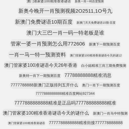
澳门港家婆100期准香港谜语
新奥一肖一码百度预测
新奥今晚开一肖预测视频2O2511,1O号九
新澳门免费谜语10期百度
新澳门天天免费谜语10期-百度
澳门大三巴一肖一码一特老板是谁
管家一婆一肖预测怎么用772606
新澳下一期预测百度
一肖一马一特一预测资料
澳门管家婆100精准香港谜语今天的谜12
澳门管家婆100准谜语今天26年香港
白小姐精准三肖三期免费预测
77788888888精准消息
新奥特一肖下一期预测百度
7777788888新澳门正版排列五开什么
奥门一肖下一期预测百度
7777888888888精准百度网站927344
7777888888888精准是正品吗777788888888精准
澳门管家婆100精准香港谜语今天的谜什么
新澳门一肖马中特预测
7777788888888精准街接777778888888
澳门管家婆100精准香港谜语