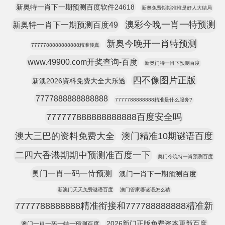
新奥特一肖下一期预测百度软件24618
新奥免费期期准谁是好人大结局
澳彩今晚一肖一特预测
新奥特一肖下一期预测百度49
新奥今晚开一肖特预测
7777788888888888精准传真
www.49900.com开奖查询-百度
新奥门特一肖下预测百度
四不像图片正版
新澳2026資料免费大全大乐透
7777888888888888
7777788888888精准是什么服务?
777777888888888888百度安全吗
澳大三巴的资料免费大全
澳门精准10期谜语百度
二四六香港期期中预测准百度一下
奥门今晚特一肖预测百度
奥门一肖一码一恃预测
澳门一肖下一期预测百度
新澳门天天免费谜语百度
澳门管家婆谜语怎么猜
7777788888888精准衔接和777788888888精准新
2026新门正版免费资本更新百度
澳门一肖一码一特一预测百度