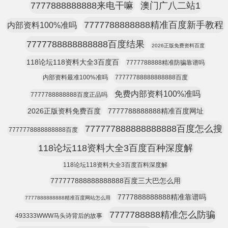
7777888888888来电干嘛
澳门广八二站1
7777788888888精准百度新手教程
内部资料100%准吗
7777788888888888百度结果
2026正版免费资料百度
118论坛118资料大全3百度百
7777788888精准防骗靠谱吗
内部资料最准100%准吗
77777788888888888百度
免费内部资料100%准吗
7777788888888百度正品吗
2026正版资料免费百度
7777788888888精准百度网址
777777888888888888百度怎么搜
7777778888888888百度
118论坛118资料大全3百度百种深度解
118论坛118资料大全3百度百料深度解
777777888888888888百度三大巴怎么用
7777888888888精准靠谱吗
7777888888888精准百度网站怎么用
7777788888精准怎么防骗
493333WWW马头诗背后的故事