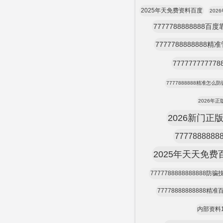
2025年天免费资料百度
202
7777788888888百
7777788888888
77777777777
7777888888精准怎么防
2026年
2026新门
77778888
2025年天天免费
7777788888888888防骗
77778888888888精准
内部资料1