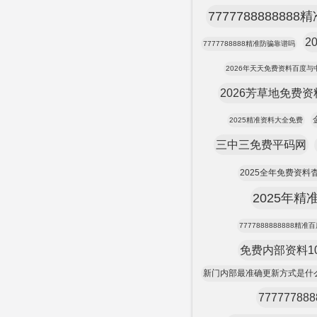
7777788888888
2
7777788888精准防骗靠谱吗
2026年天天免费资料百度与
2026芳草地免费
2025精准资料大全免费
三中三免费平码网
2025全年免费资料
2025年
7777888888888精准
免费内部资料1
新门内部最准确更新方式是什
7777778