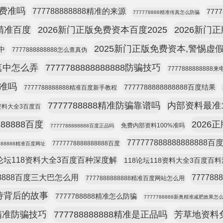
免费准吗
777788888888精准的来源
777
777778888精准传真怎么防骗
88精准百度
2026新门正版免费资本百度2025
2026新门
2025新门正版免费资本,警惕虚
中
7777888888888怎么查真伪
真中怎么弄
7777788888888888防骗技巧
7777888888888
%准吗
7777788888888888百度结果
7777788888888精准百度新手教程
7777788888精准防骗靠谱吗
内部资料最准1
8资料大全3百度百
8888888百度
2026
免费内部资料100%准吗
7777788888888百度正品吗
777777888888888888
7777778888888888百度
8888888精准百度网址
8论坛118资料大全3百度百种深度解
118论坛118资料大全3百度百
8888888百度三大巴怎么用
77778
7777888888888精准百度网站怎么用
头诗背后的故事
7777788888精准怎么防骗
7777788888新奥精准减肥效果怎
88精准防骗技巧
777788888888精准是正品吗
芳草地资料