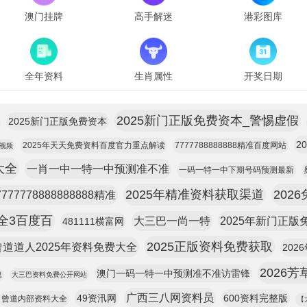
澳门挂牌
高手解迷
港彩图库
全年资料
生肖属性
开奖日期
2025新门正版免费资本_警惕虚假
2025新门正版免费资本
2
2025年天天免费资料百度官力重点解读
7777788888888精准百度网站
息视频
大全
一肖一中一特一中预测准不准
一码一特一中下期号码预测最新
2025年精准资料获取渠道
202
7777778888888888精准
大全3百度百
大三巴一尚一特
2025年新门正版
481111横富网
2025正版资料免费获取
曾道道人2025年资料免费大全
20
2026
澳门一码一特一中预测准不准访雷锋
息
大三巴资料免费公开网站
广西三八网资料员
49资汛网
600资料完整版
曾道内部资料大全
【