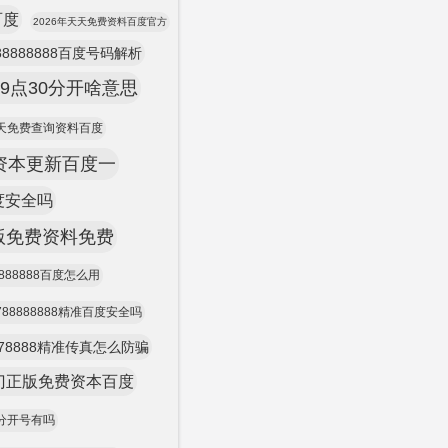
百度
2026年天天免费资料百度官方
888888888百度号码解析
9点30分开啥意思
天天免费查询资料百度
费资本更新百度一
百度安全吗
正版免费资料免费
88888888百度怎么用
7788888888精准百度安全吗
778888精准传真怎么防骗
新门正版免费资本百度
分开号有吗