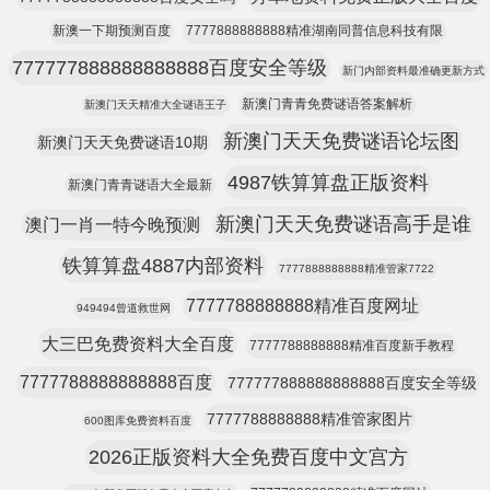
新澳一下期预测百度
7777888888888精准湖南同普信息科技有限
777777888888888888百度安全等级
新门内部资料最准确更新方式
新澳门青青免费谜语答案解析
新澳门天天精准大全谜语王子
新澳门天天免费谜语论坛图
新澳门天天免费谜语10期
4987铁算算盘正版资料
新澳门青青谜语大全最新
新澳门天天免费谜语高手是谁
澳门一肖一特今晚预测
铁算算盘4887内部资料
7777888888888精准管家7722
7777788888888精准百度网址
949494曾道救世网
大三巴免费资料大全百度
7777788888888精准百度新手教程
7777788888888888百度
777777888888888888百度安全等级
7777788888888精准管家图片
600图库免费资料百度
2026正版资料大全免费百度中文宫方