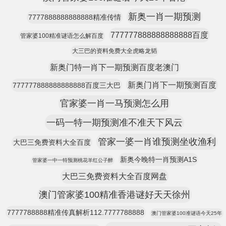
新奥一肖一期预测
7777888888888888精准传情
777777888888888888百度
管家婆100精准谜语怎么解百度
大三巴的资料免费大全虎略龙韬
新奥门特一肖下一期预测百度老澳门
新奥门肖下一期预测百度
777777888888888888百度三大巴
官家婆一肖一马预测怎么用
一码一特一期预测准不准天下风云
管家一婆一肖谁预测坐收渔利
大巴三免费资料大全百度
新奥今晚特一肖预测A1S
管家婆一中一特预测桃花羊红公子醉
大巴三免费资料大全百度网盘
澳门管家婆100精准香港谜好天天徐州
7777788888精准传真解析112.7777788888
澳门管家婆100准谜语今天25年