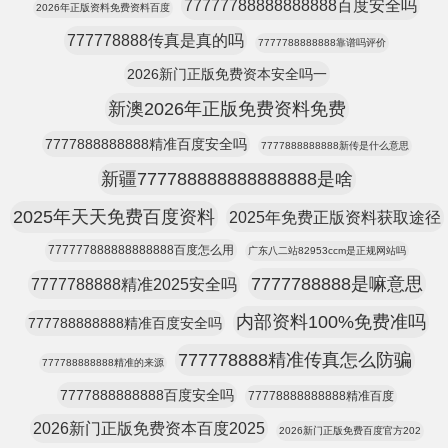
77777788888888888百度安全吗
2026年正版资料免费资料百度
777778888传真是真的吗
7777788888888靠谱吗评价
2026新门正版免费资本安全吗一
新澳2026年正版免费资料免费
7777888888888精准百度安全吗
7777888888888新传是什么意思
新疆777788888888888888是啥
2025年天天免费百度资料
2025年免费正版资料获取途径
777777888888888888百度怎么用
广东八二站82953ccm是正规网站吗
7777788888是嘛意思
7777788888精准2025安全吗
内部资料100%免费准吗
777788888888精准百度安全吗
777778888精准传真怎么防骗
777788888888精准的来源
7777888888888百度安全吗
77778888888888精准百度
2026新门正版免费资本百度2025
2026新门正版免费百度官方202