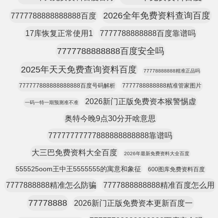
2026全年免费资料查询百度
7777788888888888百度
17库恢复正常使用1
7777788888888百度靠谱吗
7777788888888百度安全吗
2025年天天免费查询资料百度
77778888888精准正品吗
777777888888888888百度号码解析
7777788888888精准管家图片
2026新门正版免费资本猴警惕虚
一码一特一期预测准不准
奥特今晚9点30分开啥意思
77777777777888888888888靠谱吗
大三巴免费资料大全百度
2026年最新免费资料大全百度
555525oom王中王5555555的寓意和象征
600图库免费资料百度
7777888888精准怎么防骗
7777888888888精准百度怎么用
77778888
2026新门正版免费资本更新百度一