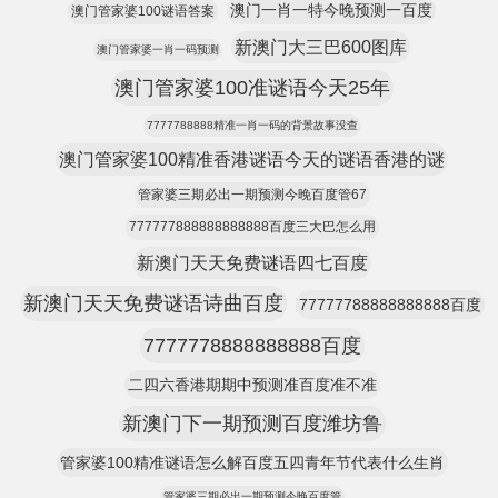
澳门一肖一特今晚预测一百度
澳门管家婆100谜语答案
新澳门大三巴600图库
澳门管家婆一肖一码预测
澳门管家婆100准谜语今天25年
7777788888精准一肖一码的背景故事没查
澳门管家婆100精准香港谜语今天的谜语香港的谜
管家婆三期必出一期预测今晚百度管67
777777888888888888百度三大巴怎么用
新澳门天天免费谜语四七百度
新澳门天天免费谜语诗曲百度
77777788888888888百度
7777778888888888百度
二四六香港期期中预测准百度准不准
新澳门下一期预测百度潍坊鲁
管家婆100精准谜语怎么解百度五四青年节代表什么生肖
管家婆三期必出一期预测今晚百度管