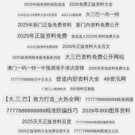
2026免费正版资料大全
2025年精准资料获取渠道
大三巴一尚一特
118论坛118资料大全3百度百
481111横富网
2025年新门正版免费资料
新门内资料免费公开
2025年正版资料免费
曾道道人2025年资料免费大全
2026年正版资料大全百文
2025正版资料免费获取
大三巴资料免费公开网站
2025新港期期准最准最新消息
澳门一码一特一中预测准不准访雷锋
2026芳草地资料免费大全
曾道内部资料大全
49资汛网
77777788888王中王含义
600资料完整版
广西三八网资料员
【大.三.巴】致力打造_火热全网!
7777788888888精准精疆
7777888888888精准防骗技巧
2026年800图库资料
2025天天正版资料百度
7777788888精准防骗靠谱吗
2026正版资料大全免费百度中文
777778888跑狗图谜怎么玩