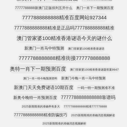
7777788888新澳门正版排列五开什么
奥门一肖下一期预测百度
7777888888888精准百度网站927344
7777888888888精准是正品吗777788888888精准
澳门管家婆100精准香港谜语今天的谜什么
新澳门一肖马中特预测
澳门管家婆100精准香港谜语
7777788888888精准街接777778888888
奥特一肖下一期预测百度
澳门管家婆100精准香港谜题答案9947
新澳门今晚一肖一马中特预测
澳门一肖一特今晚预测资料
新澳门天天免费谜语10期百度
一码一特一期预测准不准
7777788888888888靠谱吗
新奥今晚特一肖预测百度
2025新期期准的准确率有多大
7777788888888精准777778888
7777888888888精准防骗技巧
2025新期期准的准确消息视频解读
2025新期期准的准确消息视频解析