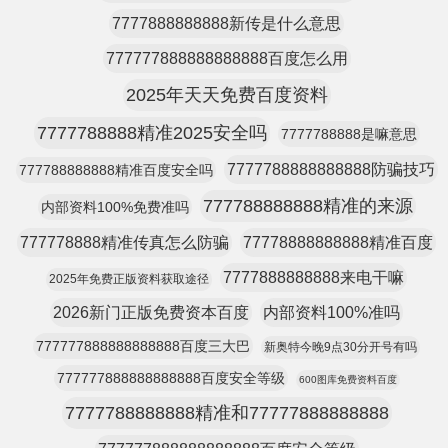
7777888888888新传是什么意思
777777888888888888百度怎么用
2025年天天免费百度资料
7777788888精准2025安全吗
7777788888是嘛意思
7777788888888888防骗技巧
777788888888精准百度安全吗
777788888888精准的来源
内部资料100%免费准吗
777778888精准传真怎么防骗
77778888888888精准百度
7777888888888来电干嘛
2025年免费正版资料获取途径
2026新门正版免费资本百度
内部资料100%准吗
777777888888888888百度三大巴
新奥特今晚9点30分开号有吗
777777888888888888百度安全等级
600图库免费资料百度
7777788888888精准和77777888888888