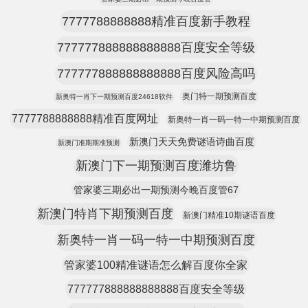
7777788888888精准百度新手教程
777777888888888888百度安全等级
777777888888888888百度风险高吗
奥门特一期预测百度
新奥特一肖下一期预测百度24618软件
7777788888888精准百度网址
新奥特一肖一码一特一中期预测百度
新澳门天天免费谜语诗曲百度
新澳门准期期准预测
新澳门下一期预测百度潍坊鲁
管家婆三期必出一期预测今晚百度管67
新澳门特肖下期预测百度
新澳门精准10期谜语百度
新奥特一肖一码一特一中期预测百度
管家婆100精准谜语怎么解百度你全家
777777888888888888百度安全等级