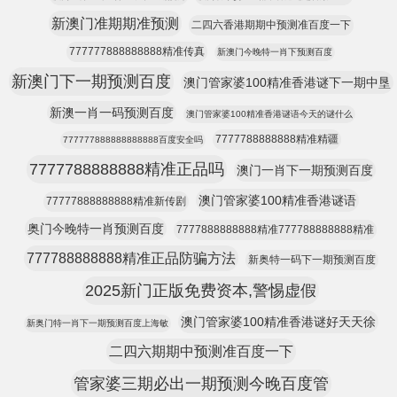
新澳门准期期准预测
二四六香港期期中预测准百度一下
777777888888888精准传真
新澳门今晚特一肖下预测百度
新澳门下一期预测百度
澳门管家婆100精准香港谜下一期中垦
新澳一肖一码预测百度
澳门管家婆100精准香港谜语今天的谜什么
7777788888888精准精疆
777777888888888888百度安全吗
7777788888888精准正品吗
澳门一肖下一期预测百度
澳门管家婆100精准香港谜语
77777888888888精准新传剧
奥门今晚特一肖预测百度
7777888888888精准777788888888精准
777788888888精准正品防骗方法
新奥特一码下一期预测百度
2025新门正版免费资本,警惕虚假
澳门管家婆100精准香港谜好天天徐
新奥门特一肖下一期预测百度上海敏
二四六期期中预测准百度一下
管家婆三期必出一期预测今晚百度管