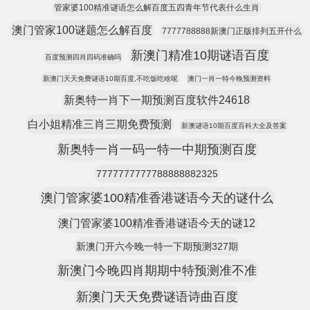
管家婆100精准谜语怎么解百度五四青年节代表什么生肖
澳门管家100谜题怎么解百度
7777788888新澳门正版排列五开什么
新澳门精准10期谜语百度
百度预测四肖四码准确吗
新澳门天天免费谜语10期百度,不吃饭吃啥呢
澳门一肖一特今晚预测资料
新奥特一肖下一期预测百度软件24618
白小姐精准三肖三期免费预测
新澳谜语10期百度百科大全及答案
新奥特一肖一码一特一中期预测百度
7777777777788888882325
澳门管家婆100精准香港谜语今天的谜什么
澳门管家婆100精准香港谜语今天的谜12
新澳门开六今晚一特一下期预测327期
新澳门今晚四肖期期中特预测准不准
新澳门天天免费谜语诗曲百度