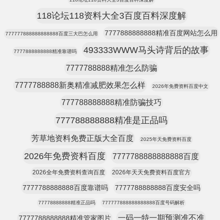
118论坛118资料大全3百度百料深度解
7777888888888精准百度网站怎么用
777777888888888888百度三大巴怎么用
493333WWW马头诗背后的故事
7777888888888精准靠谱吗
7777788888精准怎么防骗
7777788888新奥精准减肥效果怎么样
2026年免费资料百度中文
777788888888精准防骗技巧
777788888888精准是正品吗
芳草地资料免费正版大全百度
2025年天免费资料百度
2026年免费资料百度
7777788888888888百度
2026全年免费资料查询百度
2026年天天免费资料百度官方
7777788888888百度靠谱吗
7777788888888百度安全吗
77778888888精准正品吗
777777888888888888百度号码解析
一码一特一期预测准不准
7777788888888精准管家图片