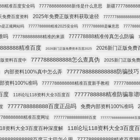
8888精准百度安全吗
7777888888888新传是什么意思
新疆777788888
2025年免费正版资料获取途径
天天免费百度资料
77777788888888
cm是正规网站吗
7777788888精准2025安全吗
7777788888是嘛意思
777788
准吗
777778888精准传真怎么防骗
777788888888精准的来源
88888888精准百度
2026新门正版免费
2026新门正版免费资本百度2025
7777888888888怎么查真伪
正版资料百度中
2025新门正版免
7777788888888888防骗技巧
内部资料100%真中怎么弄
部资料100%准吗
7777788888888精准百度新手教程
777778888
百度
7777788888精准防骗靠
118论坛118资料大全3百度百
7777788888888百度正品吗
免费内部资料100%准吗
百度
7788888888精准百度网址
7777778888888888百度
777777888888888888
118论坛118资料大全3百度
118资料大全3百度百种深度解
7888888888888百度三大巴怎么用
7777888888888精准百