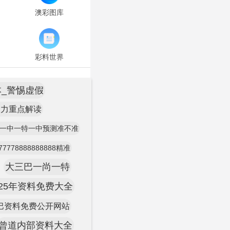
澳彩图库
彩料世界
本_警惕虚假
官力重点解读
一中一特一中预测准不准
77778888888888精准
大三巴一尚一特
25年资料免费大全
巴资料免费公开网站
曾道内部资料大全