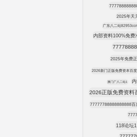
777788888
2025年
广东八二站82953c
内部资料100%免费
777788
2025年免费
2026新门正版免费资本百度
内
澳门广八二站1
2026正版免费资料
77777788888888888
777
118论坛
77777