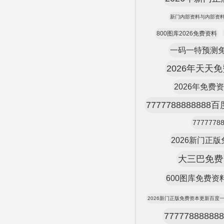
新门内部资料与内部资
800图库2026免费资料
一码一特预测
2026年天天
2026年免费
777778888888
777777
2026新门正
大三巴免费
600图库免费资
2026新门正版免费资本更新百度
777778888