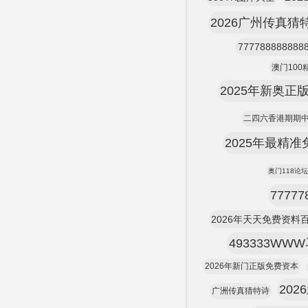
2026广州传真猜
777788888
澳门10
2025年新奥正
二四六香港期期中
2025年最精
奥门118论
7777
2026年天天免费资料
493333W
2026年新门正版免费资本
20
广洲传真猜特诗