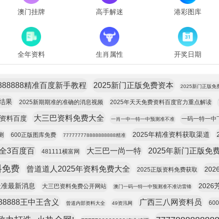
澳门挂牌
高手解迷
港彩图库
全年资料
生肖属性
开奖日期
88888888精准百度新手教程
2025新门正版免费资本
2025新门正版免
度结果
2025新期期准的准确的消息视频
2025年天天免费资料百度官力重点解读
大三巴资料免费大全
费资料百度
一码一特一中
一肖一中一特一中预测准不准
2025年精准资料获取渠道
测
600正版图库免费
777777778888888888精准
大全3百度百
大三巴一尚一特
2025年新门正版免
481111横富网
料免费
曾道道人2025年资料免费大全
20
2025正版资料免费获取
最准最新消息
202
大三巴资料免费公开网站
澳门一码一特一中预测准不准访雷锋
788888王中王含义
广西三八网资料员
60
曾道内部资料大全
49资汛网