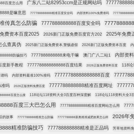
广东八二站82953ccm是正规网站吗
77777888
88888百度怎么用
88888是嘛意思
777788888888精准百度安全吗
内部资料100%免费准吗
777788888
8精准传真怎么防骗
77778888
7777888888888百度安全吗
版免费资本百度2025
2025年免
2026新门正版免费百度官方202
88怎么查真伪
2025新门正版免费资本,警惕虚假
2026新门正版免费资本百度
内
内部资料
7777888888888来电干嘛
澳门广八二站1
88888888防骗技巧
精准百度新手教程
7777788888888888百度结果
118
2026正版免费资料百度
77777788888888888百度
777778
靠谱吗
内部资料最准100%准吗
7777788888888精准百度网址
77777
%准吗
2026正版资料免费百度
118论坛118资料大全3百度百种深度解
118论坛118资料大全
88888888百度怎么搜
8888888百度三大巴怎么用
777
7777888888888精准百度网站怎么用
2026
背后的故事
7777788888精准怎么防骗
7777788888新奥精准减肥效果怎么样
888888精准防骗技巧
777788888888精准是正品吗
芳草地资料