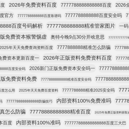
2026年免费资料百度
百度
7777788888888888百度
202
百度官方
7777788888888百度安全吗
7
7777788888888百度靠谱吗
8888888百度号码解析
7777788888888精准管家图片
一码
门正版免费资本猴警惕虚
奥特今晚9点30分开啥意思
77777777777
7777888888精准怎么防骗
2025年天天免费查询资料百度
7777
2026年正版资料免费资料百度
版免费资本更新百度一
7777
2026新门正版免费资本安全吗一
777778888
888888百度安全吗
年正版免费资料免费
7777888888
7777888888888精准百度安全吗
77
7777788888精准2025安全吗
88百度怎么用
2025年天天免费百度资料
内部资料100%免费准吗
777
吗
7777788888888888防骗技巧
准传真怎么防骗
77778888888888精准百度
2025年免费正版资料获取
内部资料100%准吗
本百度
777777888888888888百度三大巴