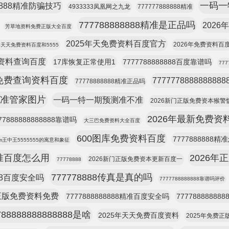
一码一
88888精准防骗技巧
4933333凤凰网之九龙
777777888888精准
777788888888精准是正品吗
202
芳草地资料免费正版大全百度
2025年天免费资料百度官方
2026年免费资料百
年天天免费资料百度和5555
费资料查询百度
17库恢复正常使用1
7777788888888百度靠谱吗
77
天免费查询资料百度
77777788888888
77778888888精准正品吗
88精准管家图片
一码一特一期预测准不准
2026新门正版免费资本猴警
2026年最新免费资
777888888888888靠谱吗
大三巴免费资料大全百度
600图库免费资料百度
7777888888
oom王中王5555555的寓意和象征
8精准百度怎么用
2026
2026新门正版免费资本更新百度一
77778888
777778888传真是真的吗
8888百度安全吗
7777788888888靠谱吗评价
年正版免费资料免费
7777888888888精准百度安全吗
7777888888
88888888888888是啥
2025年天天免费百度资料
2025年免费