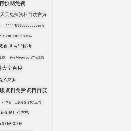
特预测免费
6年天天免费资料百度官方
度
7777788888888888百度
77788888888百度安全吗
8888百度号码解析
惕虚
奥特今晚9点30分开啥意思
料大全百度
精准怎么防骗
年正版资料免费资料百度
2026新门正版免费资本安全吗一
888新传是什么意思
正版资料获取途径