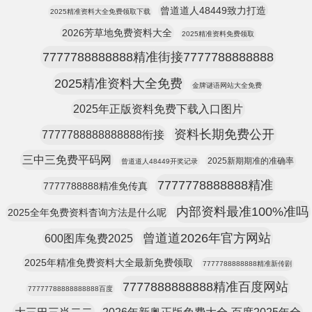
曾道道人48449致力打造
2025精准资料大全免费领取下载
2026芳草地免费资料大全
2025精准资料免费领取
7777788888888精准街接7777788888888
2025精准资料大全免费
金牌谜语网站大全免费
2025年正版资料免费下载入口图片
资料长期免费公开
7777788888888888衔接
三中三免费平码网
2025新期期准的准确率
曾道道人48449开奖记录
7777778888888精准
7777788888精准免传真
内部资料最准100%准吗
2025全年免费资料杳询方法是什么呢
曾道道2026年官方网站
600图库兔费2025
2025年精准免费资料大全最新免费领取
7777788888888精准新传剧
7777888888888精准百度网站
77777788888888888百度