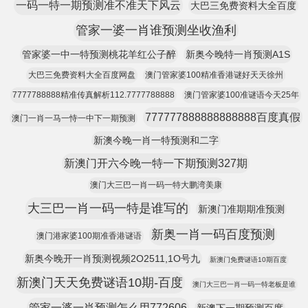
一码一特一期预测准不准天下风云
大巴三免费资料大全百度
管家一婆一肖谁预测坐收渔利
管家婆一中一特预测桃花羊红公子醉
新奥今晚特一肖预测A1S
大巴三免费资料大全百度网盘
澳门管家婆100精准香港谜好天天徐州
7777788888精准传真解析112.7777788888
澳门管家婆100准谜语今天25年
777777888888888888百度真假
澳门一肖一马一恃一中下一期预测
新澳今晚一肖一特预测和二字
新澳门开六今晚一特一下期预测327期
澳门大三巴一肖一码一特大鹏湾美康
大三巴一肖一码一特是谁写的
新澳门准期期准预测
新奥一肖一码百度预测
澳门港家婆100期准香港谜语
新奥今晚开一肖预测视频2O2511,1O号九
新澳门免费谜语10期百度
新澳门天天免费谜语10期-百度
澳门大三巴一肖一码一特老板是谁
管家一婆一肖预测怎么用772606