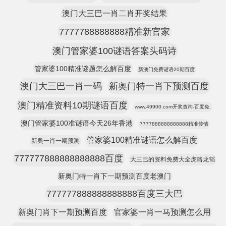
澳门大三巴一肖二肖开奖结果
7777788888888精准新官家
澳门管家婆100谜语答案头码诗
管家婆100精准谜题怎么解百度
新澳门免费谜语20期百度
澳门大三巴一肖一码
新奥门特一肖下预测百度
澳门精准资料10期谜语百度
www.49900.com开奖查询-百度免.
澳门管家婆100准谜语今天26年香港
7777888888888888精准传情
管家婆100精准谜语怎么解百度
新奥一肖一期预测
777777888888888888百度
大三巴的资料免费大全虎略龙韬
新奥门特一肖下一期预测百度老澳门
777777888888888888百度三大巴
新奥门肖下一期预测百度
官家婆一肖一马预测怎么用