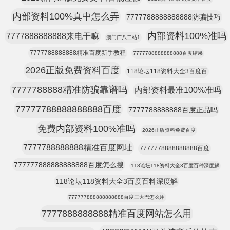
内部资料100%真中怎么弄
7777788888888888防骗技巧
内部资料100%准吗
7777888888888来电干嘛
澳门广八二站1
7777788888888精准百度新手教程
7777788888888888百度结果
2026正版免费资料百度
118论坛118资料大全3百度百
7777788888精准防骗靠谱吗
内部资料最准100%准吗
77777788888888888百度
7777788888888百度正品吗
免费内部资料100%准吗
2026正版资料免费百度
7777788888888精准百度网址
7777778888888888百度
777777888888888888百度怎么搜
118论坛118资料大全3百度百种深度解
118论坛118资料大全3百度百料深度解
777777888888888888百度三大巴怎么用
7777888888888精准百度网站怎么用