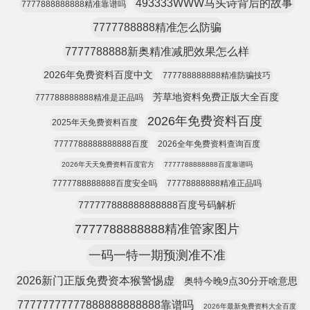
493333WWW马头诗背后的故事
7777888888888精准靠谱吗
7777788888精准怎么防骗
7777788888新奥精准减肥效果怎么样
2026年免费资料百度中文
777788888888精准防骗技巧
芳草地资料免费正版大全百度
777788888888精准是正品吗
2026年免费资料百度
2025年天免费资料百度
7777788888888888百度
2026全年免费资料查询百度
2026年天天免费资料百度官方
7777788888888百度靠谱吗
7777788888888百度安全吗
77778888888精准正品吗
777777888888888888百度号码解析
7777788888888精准管家图片
一码一特一期预测准不准
2026新门正版免费资本猴警惕虚
奥特今晚9点30分开啥意思
77777777777888888888888靠谱吗
2026年最新免费资料大全百度