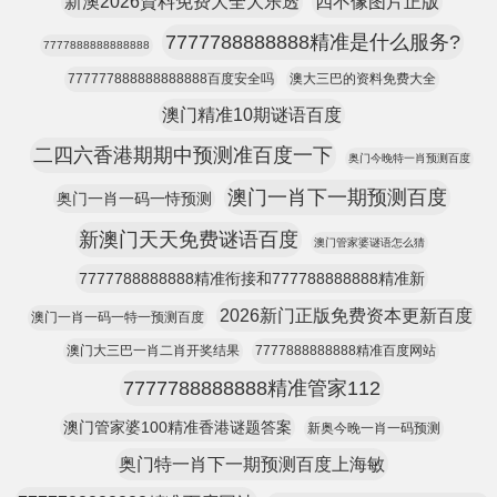
新澳2026資料免费大全大乐透
四不像图片正版
7777788888888精准是什么服务?
7777888888888888
777777888888888888百度安全吗
澳大三巴的资料免费大全
澳门精准10期谜语百度
二四六香港期期中预测准百度一下
奥门今晚特一肖预测百度
澳门一肖下一期预测百度
奥门一肖一码一恃预测
新澳门天天免费谜语百度
澳门管家婆谜语怎么猜
7777788888888精准衔接和777788888888精准新
2026新门正版免费资本更新百度
澳门一肖一码一特一预测百度
澳门大三巴一肖二肖开奖结果
7777888888888精准百度网站
7777788888888精准管家112
澳门管家婆100精准香港谜题答案
新奥今晚一肖一码预测
奥门特一肖下一期预测百度上海敏