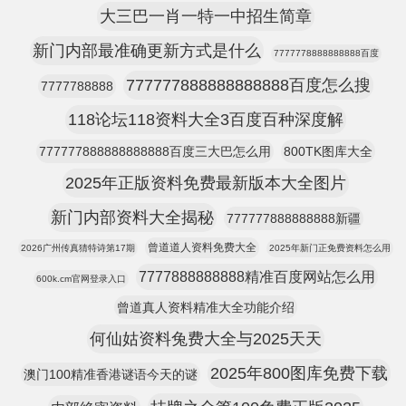
大三巴一肖一特一中招生简章
新门内部最准确更新方式是什么
7777778888888888百度
777777888888888888百度怎么搜
7777788888
118论坛118资料大全3百度百种深度解
777777888888888888百度三大巴怎么用
800TK图库大全
2025年正版资料免费最新版本大全图片
新门内部资料大全揭秘
777777888888888新疆
曾道道人资料免费大全
2026广州传真猜特诗第17期
2025年新门正免费资料怎么用
7777888888888精准百度网站怎么用
600k.cm官网登录入口
曾道真人资料精准大全功能介绍
何仙姑资料兔费大全与2025天天
2025年800图库免费下载
澳门100精准香港谜语今天的谜