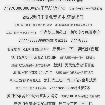
7777888888888精准777788888888精准
777788888888精准正品防骗方法
新奥特一码下一期预测百度
2025新门正版免费资本,警惕虚假
新奥门特一肖下一期预测百度上海敏
澳门管家婆100精准香港谜好天天徐
管家婆三期必出一期预测今晚百度管
二四六期期中预测准百度一下
7777788888888精准管家112
77778888
新奥特一下一期预测百度
管家婆白小姐期期准预测100
澳门管家婆100谜语是谁发明的
澳门大三巴一肖一码一特老板是谁
新澳门天天免费谜语百度
新澳门天天免费谜语10期-百度小兔子
澳门管家婆100准谜语今天25年
大三巴的资料免费大全一同新门天天
澳门大三巴一肖二码的坐井观天
澳大三巴的资料免费大全
7777788888888精准新官家
澳门大三巴一肖二肖开奖结果
澳门管家婆100谜语答案头码诗
管家婆100精准谜题怎么解百度
新澳门免费谜语20期百度
澳门大三巴一肖一码