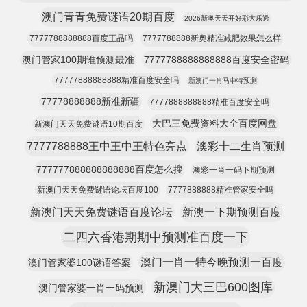
澳门青青免费谜语20期百度
2026新奥天天开好彩大乐透
7777788888888百度正品吗
7777788888新奥精准减肥效果怎么样
澳门管家100期谁预测最准
7777788888888888百度安全密码
77777888888888精准百度安全吗
新澳门一肖马中特预测
77778888888新准新疆
7777888888888精准百度安全吗
大巴三免费资料大全百度网盘
新澳门天天免费谜语10期百度
7777788888王中王中王特色亮点
澳彩十二生肖预测
777777888888888888百度怎么搜
澳彩一肖一码下期预测
新澳门天天免费谜语论坛百度100
7777888888精准管家安全吗
新澳门天天免费谜语百度论坛
新澳一下期预测百度
二四六香港期期中预测准百度一下
澳门一肖一特今晚预测一百度
澳门管家婆100谜语答案
新澳门大三巴600图库
澳门管家婆一肖一码预测