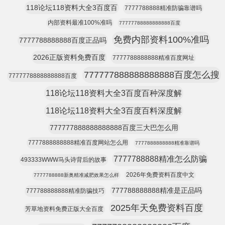
118论坛118资料大全3百度百
7777788888精准防骗靠谱吗
内部资料最准100%准吗
77777788888888888百度
免费内部资料100%准吗
7777788888888百度正品吗
2026正版资料免费百度
7777788888888精准百度网址
777777888888888888百度怎么搜
7777778888888888百度
118论坛118资料大全3百度百种深度解
118论坛118资料大全3百度百料深度解
777777888888888888百度三大巴怎么用
7777888888888精准百度网站怎么用
7777888888888精准靠谱吗
7777788888精准怎么防骗
493333WWW马头诗背后的故事
2026年免费资料百度中文
7777788888新奥精准减肥效果怎么样
777788888888精准是正品吗
777788888888精准防骗技巧
2025年天免费资料百度
芳草地资料免费正版大全百度