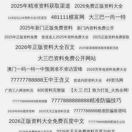
2025年精准资料获取渠道
2026免费正版资料大全
481111横富网
大三巴一尚一特
118论坛118资料大全3百度百
2025年新门正版免费资料
新门内资料免费公开
2025年正版资料免费
曾道道人2025年资料免费大全
2025正版资料免费获取
2026年正版资料大全百文
2025新港期期准最准最新消息
大三巴资料免费公开网站
澳门一码一特一中预测准不准访雷锋
2026芳草地资料免费大全
77777788888王中王含义
49资汛网
曾道内部资料大全
600资料完整版
【大.三.巴】致力打造_火热全网!
广西三八网资料员
7777888888888精准防骗技巧
7777788888888精准精疆
7777788888精准防骗靠谱吗
2026年800图库资料
2025天天正版资料百度
2026正版资料大全免费百度中文
777778888跑狗图谜怎么玩
2026年天天免费资料百度与中文
2025年免费精准公开百度