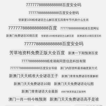
77777788888888888百度安全吗
7777788888888888百度安全密码
管家婆100精准谜语怎么解百度五四青年节代表什么生肖
77777788888888888百度
7777788888888精准百度网址
新澳门免费谜语30期百度
管家婆100精准谜语怎么解百度
新澳谜语10期百度百科
7777788888888888百度安全吗
芳草地资料免费正版大全百度
新澳一下期预测百度
7777888888888精准湖南同普信息科技有限
777777888888888888百度安全等级
新门内部资料最准确更新方式
新澳门天天精准大全谜语王子
新澳门青青免费谜语答案解析
新澳门天天免费谜语10期
新澳门天天免费谜语论坛图
新澳门青青谜语大全最新
4987铁算算盘正版资料
澳门一肖一特今晚预测
新澳门天天免费谜语高手是谁