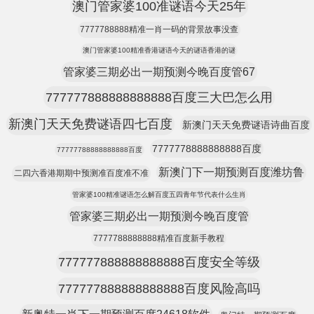
澳门管家婆100准谜语今天25年
7777788888精准一肖一码的背景故事没查
澳门管家婆100精准香港谜语今天的谜语香港的谜
管家婆三期必出一期预测今晚百度管67
777777888888888888百度三大巴怎么用
新澳门天天免费谜语四七百度
新澳门天天免费谜语诗曲百度
7777778888888888百度
77777788888888888百度
新澳门下一期预测百度潍坊鲁
二四六香港期期中预测准百度准不准
管家婆100精准谜语怎么解百度五四青年节代表什么生肖
管家婆三期必出一期预测今晚百度管
7777788888888精准百度新手教程
777777888888888888百度安全等级
777777888888888888百度风险高吗