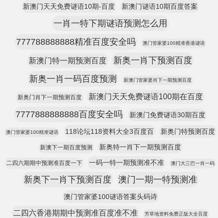
新澳门天天免费谜语10期-百度
新澳门谜语10期百度答案
一肖一特下期谜语预测怎么用
777788888888精准百度安全吗
澳门管家婆100精准香港谜语
新奥一肖下预测百度
新澳门特一期预测百度
新奥一肖一码百度预测
新澳门管家婆肖下一期预测百度
新澳门天天免费谜语100期在百度
新奥门肖下一期预测百度
7777888888888百度安全吗
新澳门免费谜语30期百度
118论坛118资料大全3百度百
新奥门特预测百度
澳门管家婆100精准谜语
新奥特一肖下一期预测百度
新澳下一期百度预测
一码一特一期预测准不准
二四六期期中预测准百度一下
澳门大三巴一肖一码
新奥下一肖下预测百度
澳门一期一特预测准
澳门管家婆100谜语答案头码诗
二四六香港期期中预测准百度准不准
芳草地资料免费正版大全百度