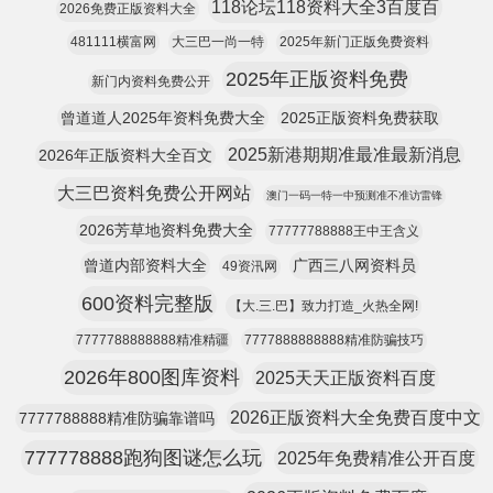
118论坛118资料大全3百度百
2026免费正版资料大全
481111横富网
大三巴一尚一特
2025年新门正版免费资料
2025年正版资料免费
新门内资料免费公开
曾道道人2025年资料免费大全
2025正版资料免费获取
2025新港期期准最准最新消息
2026年正版资料大全百文
大三巴资料免费公开网站
澳门一码一特一中预测准不准访雷锋
2026芳草地资料免费大全
77777788888王中王含义
曾道内部资料大全
广西三八网资料员
49资汛网
600资料完整版
【大.三.巴】致力打造_火热全网!
7777788888888精准精疆
7777888888888精准防骗技巧
2026年800图库资料
2025天天正版资料百度
2026正版资料大全免费百度中文
7777788888精准防骗靠谱吗
777778888跑狗图谜怎么玩
2025年免费精准公开百度