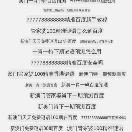
澳门一肖中特百度预测
77777788888888888百度安全吗
管家婆三期必出一期预测今晚百度管
7777788888888精准百度新手教程
管家婆100精准谜语怎么解百度
新澳门天天免费谜语10期-百度
新澳门谜语10期百度答案
一肖一特下期谜语预测怎么用
777788888888精准百度安全吗
澳门管家婆100精准香港谜语
新澳门特一期预测百度
新奥一肖一码百度预测
新奥一肖下预测百度
新澳门管家婆肖下一期预测百度
新奥门肖下一期预测百度
新澳门天天免费谜语100期在百度
7777888888888百度安全吗
澳门管家婆100精准谜语
新澳门免费谜语30期百度