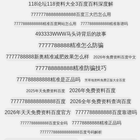
118论坛118资料大全3百度百料深度解
777777888888888888百度三大巴怎么用
7777888888888精准百度网站怎么用
7777888888888精准靠谱吗
493333WWW马头诗背后的故事
7777788888精准怎么防骗
7777788888新奥精准减肥效果怎么样
2026年免费资料百度中文
777788888888精准防骗技巧
777788888888精准是正品吗
芳草地资料免费正版大全百度
2026年免费资料百度
2025年天免费资料百度
7777788888888888百度
2026全年免费资料查询百度
2026年天天免费资料百度官方
7777788888888百度靠谱吗
77778888888精准正品吗
7777788888888百度安全吗
777777888888888888百度号码解析