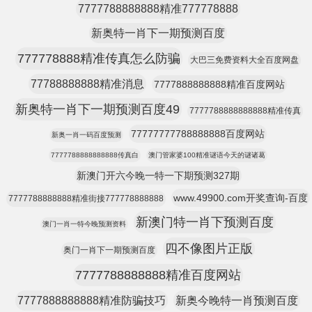
7777788888888精准777778888
新奥特一肖下一期预测百度
777778888精准传真怎么防骗
大巴三免费资料大全百度网盘
77788888888精准消息
7777888888888精准百度网站
新奥特一肖下一期预测百度49
7777788888888888精准传真
77777777788888888百度网站
新奥一肖一码百度预测
7777788888888888传真白
澳门管家婆100精准谜语今天的谜诸葛
新澳门开六今晚一特一下期预测327期
www.49900.com开奖查询-百度
7777788888888精准街接777778888888
新澳门特一肖下预测百度
澳门一肖一特今晚预测资料
四不像图片正版
奥门一肖下一期预测百度
7777788888888精准百度网站
7777888888888精准防骗技巧
新奥今晚特一肖预测百度