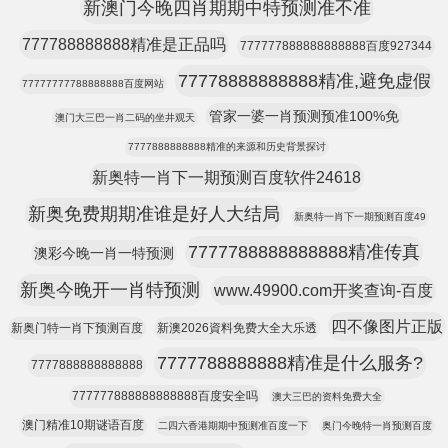
新澳门今晚四肖期期中特预测准不准
777788888888精准是正品吗
777777888888888888百度927344
77778888888888精准,避免虚假
77777777788888888百度网站
管家一婆一肖预测预准100%免
澳门大三巴一肖二码的坐井观天
7777888888888精准的来源和历史背景探讨
新奥特一肖下一期预测百度软件24618
新奥免费期期准谁是好人大结局
新奥特一肖下一期预测百度49
7777788888888888精准传真
澳彩今晚一肖一特预测
新奥今晚开一肖特预测
www.49900.com开奖查询-百度
四不像图片正版
新奥门特一肖下预测百度
新澳2026資料免费大全大乐透
7777788888888精准是什么服务?
7777888888888888
777777888888888888百度安全吗
澳大三巴的资料免费大全
澳门精准10期谜语百度
二四六香港期期中预测准百度一下
奥门今晚特一肖预测百度