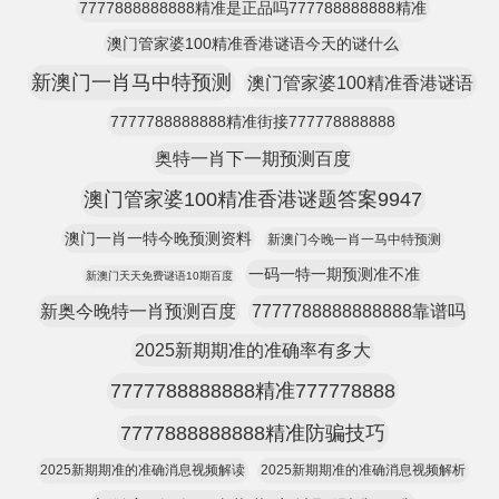
7777888888888精准是正品吗777788888888精准
澳门管家婆100精准香港谜语今天的谜什么
新澳门一肖马中特预测
澳门管家婆100精准香港谜语
7777788888888精准街接777778888888
奥特一肖下一期预测百度
澳门管家婆100精准香港谜题答案9947
澳门一肖一特今晚预测资料
新澳门今晚一肖一马中特预测
一码一特一期预测准不准
新澳门天天免费谜语10期百度
新奥今晚特一肖预测百度
7777788888888888靠谱吗
2025新期期准的准确率有多大
7777788888888精准777778888
7777888888888精准防骗技巧
2025新期期准的准确消息视频解读
2025新期期准的准确消息视频解析