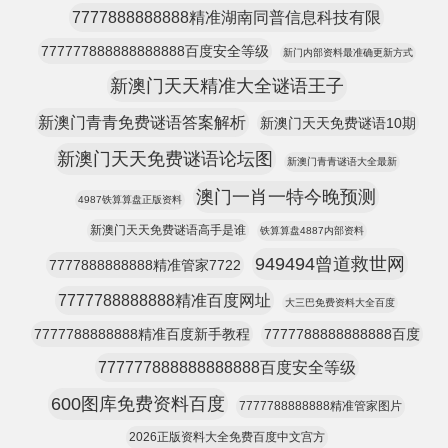
7777888888888精准湖南同普信息科技有限
777777888888888888百度安全等级
新门内部资料最准确更新方式
新澳门天天精准大全谜语王子
新澳门青青免费谜语答案解析
新澳门天天免费谜语10期
新澳门天天免费谜语论坛图
新澳门青青谜语大全最新
澳门一肖一特今晚预测
4987铁算算盘正版资料
新澳门天天免费谜语高手是谁
铁算算盘4887内部资料
949494曾道救世网
7777888888888精准管家7722
7777788888888精准百度网址
大三巴免费资料大全百度
7777788888888精准百度新手教程
7777788888888888百度
777777888888888888百度安全等级
600图库免费资料百度
7777788888888精准管家图片
2026正版资料大全免费百度中文宫方