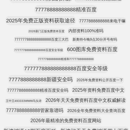
77778888888888精准百度
2025年免费正版资料获取途径
7777888888888来电干嘛
内部资料100%准吗
2026新门正版免费资本百度
777777888888888888百度三大巴
新奥特今晚9点30分开号有吗
600图库免费资料百度
777777888888888888百度安全等级
7777788888888精准和77777888888888
777777888888888888百度安全等级
7777888888888新疆安全吗
2026年免费资料公开百度一下
2025年资料免费百度中文
77777888888888精准百度安全吗
2026年天天免费资料百度中文权威解读
王中王493333WWW马头诗
7777888888888管家靠谱吗
2026全年免费资料大全查询百度
2026年最精准的免费资料百度网站