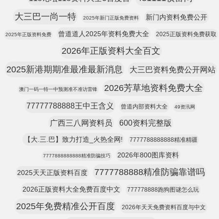
大三巴一尚一特
新门内资料免费公开
2025年新门正版免费资料
曾道道人2025年资料免费大全
2025正版资料免费获取
2025年正版资料免费
2026年正版资料大全百文
2025新港期期准最准最新消息
大三巴资料免费公开网站
2026芳草地资料免费大全
澳门一码一特一中预测准不准访雷锋
77777788888王中王含义
曾道内部资料大全
49资汛网
广西三八网资料员
600资料完整版
【大.三.巴】致力打造_火热全网!
7777788888888精准精疆
2026年800图库资料
7777888888888精准防骗技巧
7777788888精准防骗靠谱吗
2025天天正版资料百度
2026正版资料大全免费百度中文
777778888跑狗图谜怎么玩
2025年免费精准公开百度
2026年天天免费资料百度与中文