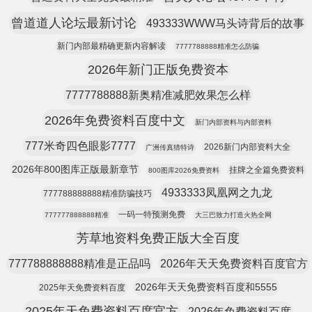
曾道道人论坛最新讨论
493333WWW马头诗背后的故事
新门内部最精确更新内容解读
7777788888精准怎么防骗
2026年新门正版免费资本
7777788888新奥精准减肥效果怎么样
2026年免费资料百度中文
新门内部资料与内部资料
777米奇四色眼影7777
2026新门内部资料大全
广洲传真猜特诗
2026年800图库正版最新章节
挂牌之全篇免费资料
800图库2026免费资料
4933333凤凰网之九龙
777788888888精准防骗技巧
一码一特预测免费
777777888888精准
大三巴致力打造火热全网
芳草地资料免费正版大全百度
777788888888精准是正品吗
2026年天天免费资料百度官方
2026年天天免费资料百度和5555
2025年天免费资料百度
2025年天免费资料百度官方
2026年免费资料百度