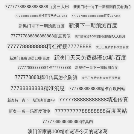
777777888888888888百度三大巴
新奥门特一肖下一期预测百度老澳门
7777888888888精准百度网站927344
777777888888888888百度927344
新澳下一期预测百度
新奥门肖下一期预测百度
777777888888888888百度真假
澳门管家婆100精准香港谜好天天徐州
7777788888888精准衔接77778888
大巴三免费资料大全百度
新澳门天天免费谜语10期-百度
新澳门免费谜语10期百度
7777788888888精准777778888
新奥特一肖下一期预测百度
777778888精准传真怎么防骗
大巴三免费资料大全百度网盘
77788888888精准消息
7777888888888精准百度网站
7777788888888888精准传真
新奥特一肖下一期预测百度49
77777777788888888百度网站
新奥一肖一码百度预测
7777788888888888传真白
澳门管家婆100精准谜语今天的谜诸葛