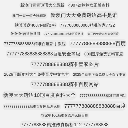
新澳门青青谜语大全最新
4987铁算算盘正版资料
新澳门天天免费谜语高手是谁
澳门一肖一特今晚预测
铁算算盘4887内部资料
7777888888888精准管家7722
949494曾道救世网
7777788888888精准百度网址
大三巴免费资料大全百度
7777788888888888百度
7777788888888精准百度新手教程
777777888888888888百度安全等级
600图库免费资料百度
7777788888888精准管家图片
2026正版资料大全免费百度中文宫方
2025年新奥正版免费大全百度中文
7777788888888精准百度网站
新澳天天谜语10期百度百科大全
7777888888888精准百度网站
777777888888888888百度
7777888888888精准百度网站怎么用
管家婆100精准谜语怎么解百度
7777788888精准传真解析112.7777788888