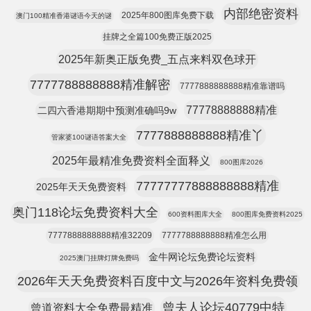
内部绝密资料
2025年800图库免费下载
澳门100精准香港谜语今天的谜
挂牌之全篇100免费正版2025
2025年新奥正版免费_五点来料双色球开
7777788888888精准解密
7777888888888精准靠谱吗
77778888888精准
二四六香港期期中预测准确吗9w
7777888888888精准丫
管家婆100谜语答案大全
2025年最精准免费资料全面释义
800图库2026
77777777888888888精准
2025年天天免费资料
奥门118论坛免费资料大全
600资料图库大全
800图库免费资料2025
7777888888888精准32209
7777788888888精准怎么用
金牛网论坛免费论坛资料
2025澳门挂牌灯牌免费吗
2026年天天免费资料百度中文与2026年资料免费领
曾夫人论坛40779中特
曾道资料大全免费最精准