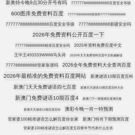
新奥特今晚9点30分开号有吗
777777888888888888百度安全等级
600图库免费资料百度
7777788888888精准和77777888888888
777777888888888888百度安全等级
7777888888888新疆安全吗
2026年免费资料公开百度一下
2025年资料免费百度中文
77777888888888精准百度安全吗
王中王493333WWW马头诗
2026年天天免费资料百度中文权威解读
2026全年免费资料大全查询百度
7777888888888管家靠谱吗
2026年最精准的免费资料百度网站
新澳谜语10期百度百科
新澳门天天免费谜语四七百度
新澳天天谜语10期百度百科大全
新澳门免费谜语10期百度4
新澳门下一期预测百度潍坊鲁
澳彩今晚一肖一特预测
新澳天天谜语10期百度百科
管家婆100精准谜语怎么解百度你全家
新澳门特肖下期预测百度
管家婆100精准谜语怎么解百度五四青年节代表什么生肖