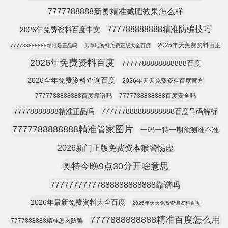
7777788888新奥精准减肥效果怎么样
777788888888精准防骗技巧
2026年免费资料百度中文
2025年天免费资料百度
777788888888精准是正品吗
芳草地资料免费正版大全百度
2026年免费资料百度
7777788888888888百度
2026全年免费资料查询百度
2026年天天免费资料百度官方
7777788888888百度靠谱吗
7777788888888百度安全吗
77778888888精准正品吗
777777888888888888百度号码解析
7777788888888精准管家图片
一码一特一期预测准不准
2026新门正版免费资本猴警惕虚
奥特今晚9点30分开啥意思
77777777777888888888888靠谱吗
2026年最新免费资料大全百度
2025年天天免费查询资料百度
7777888888888精准百度怎么用
7777888888精准怎么防骗