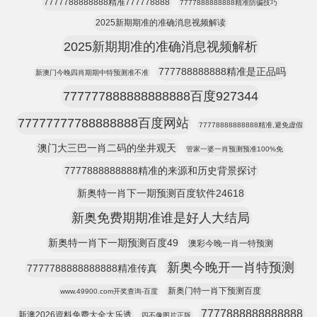
7777788888888精准777778888
7777888888888精准防骗技巧
2025新期期准的准确消息视频解读
2025新期期准的准确消息视频解析
777788888888精准是正品吗
新澳门今晚四肖期期中特预测准不准
777777888888888888百度927344
77777777788888888百度网站
77778888888888精准,避免虚假
澳门大三巴一肖二码的坐井观天
管家一婆一肖预测预准100%免
7777888888888精准的来源和历史背景探讨
新奥特一肖下一期预测百度软件24618
新奥免费期期准谁是好人大结局
新奥特一肖下一期预测百度49
澳彩今晚一肖一特预测
新奥今晚开一肖特预测
7777788888888888精准传真
新奥门特一肖下预测百度
www.49900.com开奖查询-百度
7777888888888888
新澳2026資料免费大全大乐透
四不像图片正版