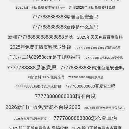
2026新门正版免费资本安全吗一
新澳2026年正版免费资料免费
7777888888888精准百度安全吗
7777888888888新传是什么意思
新疆777788888888888888是啥
2025年天天免费百度资料
2025年免费正版资料获取途径
777777888888888888百度怎么用
广东八二站82953ccm是正规网站吗
7777788888精准2025安全吗
7777788888是嘛意思
777788888888精准百度安全吗
内部资料100%免费准吗
777788888888精准的来源
7777888888888百度安全吗
777778888精准传真怎么防骗
77778888888888精准百度
2026新门正版免费资本百度2025
2026新门正版免费百度官方202
7777888888888怎么查真伪
2025年免费正版资料百度中
2025新门正版免费资本,警惕虚假
2026新门正版免费资本百度