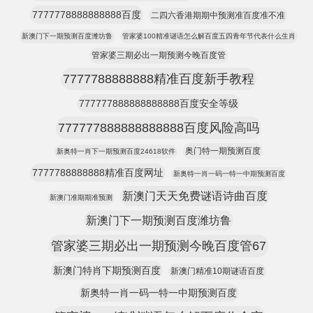
7777778888888888百度
二四六香港期期中预测准百度准不准
新澳门下一期预测百度潍坊鲁
管家婆100精准谜语怎么解百度五四青年节代表什么生肖
管家婆三期必出一期预测今晚百度管
7777788888888精准百度新手教程
777777888888888888百度安全等级
777777888888888888百度风险高吗
奥门特一期预测百度
新奥特一肖下一期预测百度24618软件
7777788888888精准百度网址
新奥特一肖一码一特一中期预测百度
新澳门天天免费谜语诗曲百度
新澳门准期期准预测
新澳门下一期预测百度潍坊鲁
管家婆三期必出一期预测今晚百度管67
新澳门特肖下期预测百度
新澳门精准10期谜语百度
新奥特一肖一码一特一中期预测百度