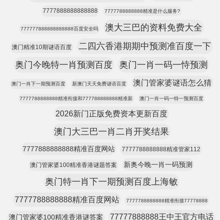
7777888888888888
7777788888888精准是什么服务?
澳大三巴的资料免费大全
777777888888888888百度安全吗
二四六香港期期中预测准百度一下
澳门精准10期谜语百度
奥门今晚特一肖预测百度
奥门一肖一码一恃预测
澳门管家婆谜语怎么猜
澳门一肖下一期预测百度
新澳门天天免费谜语百度
7777788888888精准衔接和777788888888精准新
澳门一肖一码一特一预测百度
2026新门正版免费资本更新百度
澳门大三巴一肖二肖开奖结果
7777888888888精准百度网站
7777788888888精准管家112
新奥今晚一肖一码预测
澳门管家婆100精准香港谜题答案
奥门特一肖下一期预测百度上海敏
7777788888888精准百度网站
7777788888888精准衔接77778888
77777888888王中王官方电话
澳门管家婆100精准香港谜答案