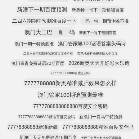
新澳下一期百度预测
新奥特一肖下一期预测百度
二四六期期中预测准百度一下
一码一特一期预测准不准
澳门大三巴一肖一码
新奥下一肖下预测百度
澳门管家婆100谜语答案头码诗
澳门一期一特预测准
二四六香港期期中预测准百度准不准
芳草地资料免费正版大全百度
2026新奥天天开好彩大乐透
澳门青青免费谜语20期百度
7777788888888百度正品吗
7777788888新奥精准减肥效果怎么样
澳门管家100期谁预测最准
7777788888888888百度安全密码
新澳门一肖马中特预测
77777888888888精准百度安全吗
77778888888新准新疆
7777888888888精准百度安全吗
新澳门天天免费谜语10期百度
大巴三免费资料大全百度网盘