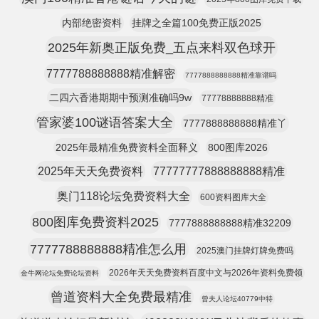
内部绝密资料
挂牌之全篇100免费正版2025
2025年新奥正版免费_五点来料双色球开
7777788888888精准解密
7777888888888精准靠谱吗
二四六香港期期中预测准确吗9w
77778888888精准
管家婆100谜语答案大全
7777888888888精准丫
2025年最精准免费资料全面释义
800图库2026
2025年天天免费资料
77777777888888888精准
奥门118论坛免费资料大全
600资料图库大全
800图库免费资料2025
7777888888888精准32209
7777788888888精准怎么用
2025澳门挂牌灯牌免费吗
2026年天天免费资料百度中文与2026年资料免费领
金牛网论坛免费论坛资料
曾道资料大全免费最精准
曾夫人论坛40779中特