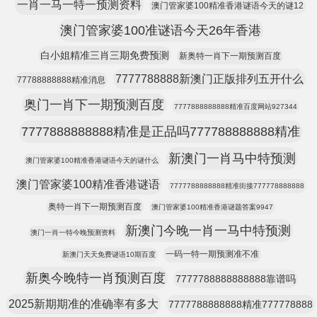
一肖一马一特一预测资料
澳门管家婆100精准香港谜语今天的谜12
澳门管家婆100准谜语今天26年香港
白小姐精准三肖三期免费预测
新奥特一肖下一期预测百度
7777788888新澳门正版排列五开什么
77788888888精准消息
奥门一肖下一期预测百度
7777888888888精准百度网站927344
7777888888888精准是正品吗777788888888精准
新澳门一肖马中特预测
澳门管家婆100精准香港谜语今天的谜什么
澳门管家婆100精准香港谜语
7777788888888精准街接777778888888
奥特一肖下一期预测百度
澳门管家婆100精准香港谜题答案9947
新澳门今晚一肖一马中特预测
澳门一肖一特今晚预测资料
一码一特一期预测准不准
新澳门天天免费谜语10期百度
新奥今晚特一肖预测百度
7777788888888888靠谱吗
2025新期期准的准确率有多大
7777788888888精准777778888