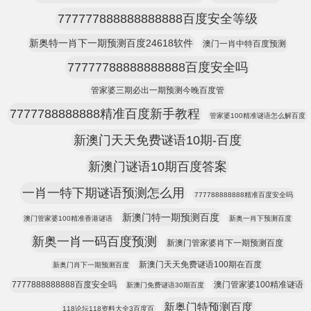
777777888888888888百度安全等级
新奥特一肖下一期预测百度24618软件
澳门一肖中特百度预测
77777788888888888百度安全吗
管家婆三期必出一期预测今晚百度管
7777788888888精准百度新手教程
管家婆100精准谜语怎么解百度
新澳门天天免费谜语10期-百度
新澳门谜语10期百度答案
一肖一特下期谜语预测怎么用
777788888888精准百度安全吗
新澳门特一期预测百度
澳门管家婆100精准香港谜语
新奥一肖下预测百度
新奥一肖一码百度预测
新澳门管家婆肖下一期预测百度
新澳门天天免费谜语100期在百度
新奥门肖下一期预测百度
7777888888888百度安全吗
澳门管家婆100精准谜语
新澳门免费谜语30期百度
新奥门特预测百度
118论坛118资料大全3百度百