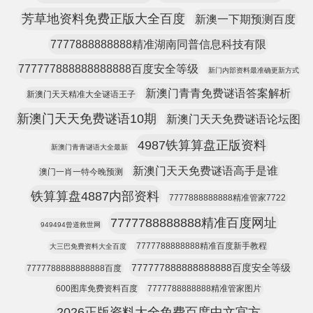
芳草地资料免费正版大全百度
新澳一下期预测百度
7777888888888精准湖南同普信息科技有限
777777888888888888百度安全等级
新门内部资料最准确更新方式
新澳门青青免费谜语答案解析
新澳门天天精准大全谜语王子
新澳门天天免费谜语10期
新澳门天天免费谜语论坛图
4987铁算算盘正版资料
新澳门青青谜语大全最新
新澳门天天免费谜语高手是谁
澳门一肖一特今晚预测
铁算算盘4887内部资料
7777888888888精准管家7722
7777788888888精准百度网址
949494曾道救世网
7777788888888精准百度新手教程
大三巴免费资料大全百度
777777888888888888百度安全等级
7777788888888888百度
600图库免费资料百度
7777788888888精准管家图片
2026正版资料大全免费百度中文宫方