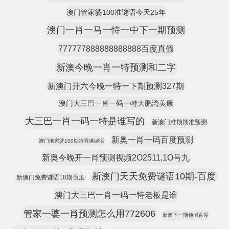
澳门管家婆100准谜语今天25年
澳门一肖一马一恃一中下一期预测
777777888888888888百度真假
新澳今晚一肖一特预测和二字
新澳门开六今晚一特一下期预测327期
澳门大三巴一肖一码一特大鹏湾美康
大三巴一肖一码一特是谁写的
新澳门准期期准预测
新奥一肖一码百度预测
澳门港家婆100期准香港谜语
新奥今晚开一肖预测视频2O2511,1O号九
新澳门天天免费谜语10期-百度
新澳门免费谜语10期百度
澳门大三巴一肖一码一特老板是谁
管家一婆一肖预测怎么用772606
新澳下一期预测百度