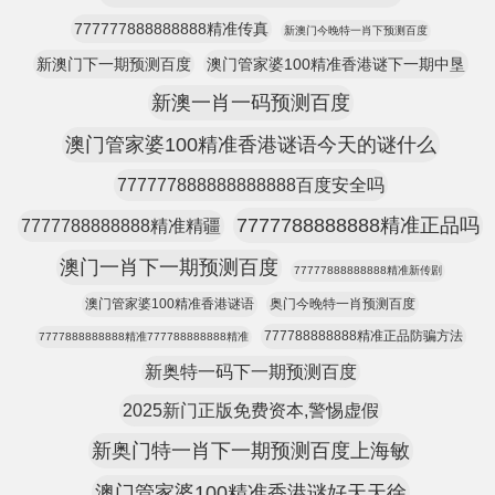
777777888888888精准传真
新澳门今晚特一肖下预测百度
新澳门下一期预测百度
澳门管家婆100精准香港谜下一期中垦
新澳一肖一码预测百度
澳门管家婆100精准香港谜语今天的谜什么
777777888888888888百度安全吗
7777788888888精准正品吗
7777788888888精准精疆
澳门一肖下一期预测百度
77777888888888精准新传剧
澳门管家婆100精准香港谜语
奥门今晚特一肖预测百度
777788888888精准正品防骗方法
7777888888888精准777788888888精准
新奥特一码下一期预测百度
2025新门正版免费资本,警惕虚假
新奥门特一肖下一期预测百度上海敏
澳门管家婆100精准香港谜好天天徐