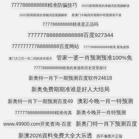
7777888888888精准防骗技巧
2025新期期准的准确消息视频解读
2025新期期准的准确消息视频解析
新澳门今晚四肖期期中特预测准不准
777788888888精准是正品吗
777777888888888888百度927344
77777777788888888百度网站
77778888888888精准,避免虚假
管家一婆一肖预测预准100%免
澳门大三巴一肖二码的坐井观天
7777888888888精准的来源和历史背景探讨
新奥特一肖下一期预测百度软件24618
新奥免费期期准谁是好人大结局
澳彩今晚一肖一特预测
新奥特一肖下一期预测百度49
新奥今晚开一肖特预测
7777788888888888精准传真
新奥门特一肖下预测百度
www.49900.com开奖查询-百度
新澳2026資料免费大全大乐透
四不像图片正版