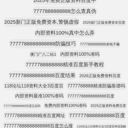
2025年免费正版资料百度中
7777888888888怎么查真伪
2025新门正版免费资本,警惕虚假
2026新门正版免费资本百度
内部资料100%真中怎么弄
7777788888888888防骗技巧
7777888888888来电干嘛
内部资料100%准吗
澳门广八二站1
7777788888888精准百度新手教程
7777788888888888百度结果
2026正版免费资料百度
118论坛118资料大全3百度百
7777788888精准防骗靠谱吗
内部资料最准100%准吗
77777788888888888百度
免费内部资料100%准吗
2026正版资料免费百度
7777788888888百度正品吗
7777778888888888百度
7777788888888精准百度网址
777777888888888888百度怎么搜
118论坛118资料大全3百度百种深度解