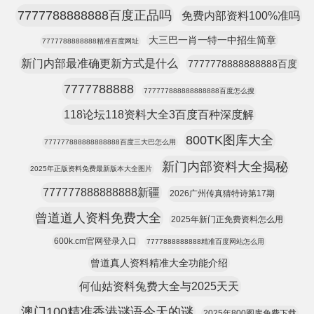
7777788888888百度正品吗
免费内部资料100%准吗
大三巴一肖一特一中招生简章
7777788888888精准百度网址
新门内部最准确更新方式是什么
7777778888888888百度
7777788888
777777888888888888百度怎么搜
118论坛118资料大全3百度百种深度解
800TK图库大全
777777888888888888百度三大巴怎么用
新门内部资料大全揭秘
2025年正版资料免费最新版本大全图片
777777888888888新疆
2026广州传真猜特诗第17期
曾道道人资料免费大全
2025年新门正免费资料怎么用
600k.cm官网登录入口
7777888888888精准百度网站怎么用
曾道真人资料精准大全功能介绍
何仙姑资料兔费大全与2025天天
澳门100精准香港谜语今天的谜
2025年800图库免费下载