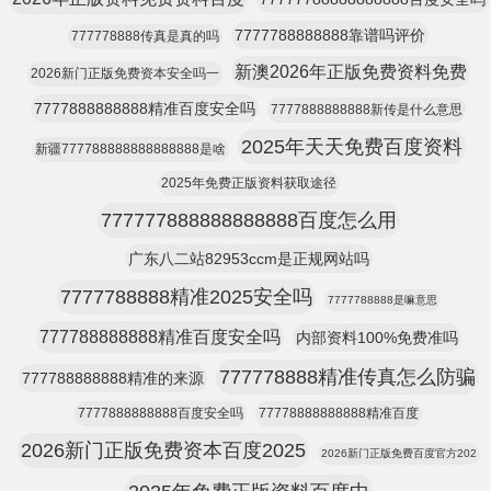
7777788888888靠谱吗评价
777778888传真是真的吗
新澳2026年正版免费资料免费
2026新门正版免费资本安全吗一
7777888888888精准百度安全吗
7777888888888新传是什么意思
2025年天天免费百度资料
新疆777788888888888888是啥
2025年免费正版资料获取途径
777777888888888888百度怎么用
广东八二站82953ccm是正规网站吗
7777788888精准2025安全吗
7777788888是嘛意思
777788888888精准百度安全吗
内部资料100%免费准吗
777778888精准传真怎么防骗
777788888888精准的来源
7777888888888百度安全吗
77778888888888精准百度
2026新门正版免费资本百度2025
2026新门正版免费百度官方202