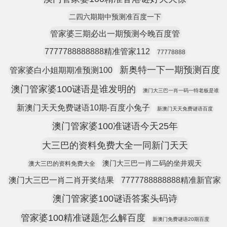
二四六期期中预测准百度一下
管家婆三期必出一期预测今晚百度管
7777788888888精准管家112
77778888
新奥特一下一期预测百度
管家婆白小姐期期准预测100
澳门管家婆100谜语是谁发明的
澳门大三巴一肖一码一特老板是谁
新澳门天天免费谜语10期-百度小兔子
新澳门天天免费谜语百度
澳门管家婆100准谜语今天25年
大三巴的资料免费大全一同新门天天
澳门大三巴一肖二码的坐井观天
澳大三巴的资料免费大全
澳门大三巴一肖二肖开奖结果
7777788888888精准新官家
澳门管家婆100谜语答案头码诗
管家婆100精准谜题怎么解百度
新澳门免费谜语20期百度