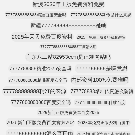
新澳2026年正版免费资料免费
7777888888888精准百度安全吗
7777888888888新传是什么意思
新疆777788888888888888是啥
2025年天天免费百度资料
2025年免费正版资料获取途径
777777888888888888百度怎么用
广东八二站82953ccm是正规网站吗
7777788888是嘛意思
7777788888精准2025安全吗
内部资料100%免费准吗
777788888888精准百度安全吗
777788888888精准的来源
777778888精准传真怎么防骗
7777888888888百度安全吗
77778888888888精准百度
2026新门正版免费资本百度2025
2026新门正版免费百度官方202
2025年免费正版资料百度中
7777888888888怎么查真伪
2025新门正版免费资本,警惕虚假