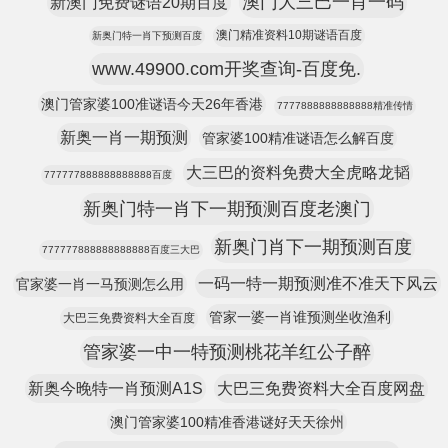
澳门大三巴一肖一码
新澳门免费谜语20期百度
澳门精准资料10期谜语百度
新奥门特一肖下预测百度
www.49900.com开奖查询-百度免.
澳门管家婆100准谜语今天26年香港
7777888888888888精准传情
新奥一肖一期预测
管家婆100精准谜语怎么解百度
大三巴的资料免费大全虎略龙韬
777777888888888888百度
新奥门特一肖下一期预测百度老澳门
新奥门肖下一期预测百度
777777888888888888百度三大巴
一码一特一期预测准不准天下风云
官家婆一肖一马预测怎么用
管家一婆一肖谁预测坐收渔利
大巴三免费资料大全百度
管家婆一中一特预测桃花羊红公子醉
新奥今晚特一肖预测A1S
大巴三免费资料大全百度网盘
澳门管家婆100精准香港谜好天天徐州