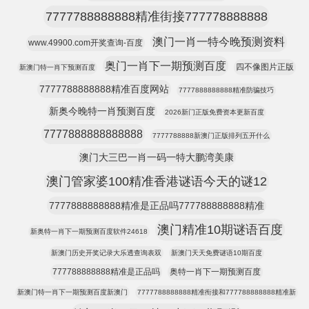
7777788888888精准街接777778888888
澳门一肖一特今晚预测资料
www.49900.com开奖查询-百度
奥门一肖下一期预测百度
四不像图片正版
新澳门特一肖下预测百度
7777788888888精准百度网站
7777888888888精准防骗技巧
新奥今晚特一肖预测百度
2026新门正版免费资本更新百度
7777888888888888
7777788888新澳门正版排列五开什么
澳门大三巴一肖一码一特大鹏湾美康
澳门管家婆100精准香港谜语今天的谜12
7777888888888精准是正品吗777788888888精准
澳门精准10期谜语百度
新奥特一肖下一期预测百度软件24618
新澳门历史开奖记录大乐透查询表双
新澳门天天免费谜语10期百度
777788888888精准是正品吗
奥特一肖下一期预测百度
新澳门特一肖下一期预测百度新澳门
7777788888888精准衔接和777788888888精准新