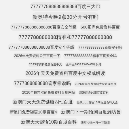
777777888888888888百度三大巴
新奥特今晚9点30分开号有吗
777777888888888888百度安全等级
600图库免费资料百度
7777788888888精准和77777888888888
777777888888888888百度安全等级
7777888888888新疆安全吗
2026年免费资料公开百度一下
77777888888888精准百度安全吗
2025年资料免费百度中文
王中王493333WWW马头诗
2026年天天免费资料百度中文权威解读
7777888888888管家靠谱吗
2026全年免费资料大全查询百度
2026年最精准的免费资料百度网站
新澳谜语10期百度百科
新澳门天天免费谜语四七百度
新澳天天谜语10期百度百科大全
新澳门下一期预测百度潍坊鲁
新澳门免费谜语10期百度4
新澳天天谜语10期百度百科
澳彩今晚一肖一特预测