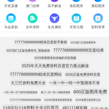
开奖直播
澳门挂牌
高手解迷
港彩图库
澳彩图库
马会原创
全年资料
生肖属性
开奖日期
彩料世界
7777788888888精准百度新手教程
2025新门正版免费资本
7777788888888888百度结果
2025新门正版免费资本_警惕虚假
2025新期期准的准确的消息视频
2025年天天免费资料百度官力重点解读
7777788888888精准百度网站
2026正版免费资料百度
大三巴资料免费大全
一肖一中一特一中预测准不准
600正版图库免费
一码一特一中下期号码预测最新
奥门一肖一特一码精准预测
777777778888888888精准
2025年精准资料获取渠道
2026免费正版资料大全
118论坛118资料大全3百度百
481111横富网
大三巴一尚一特