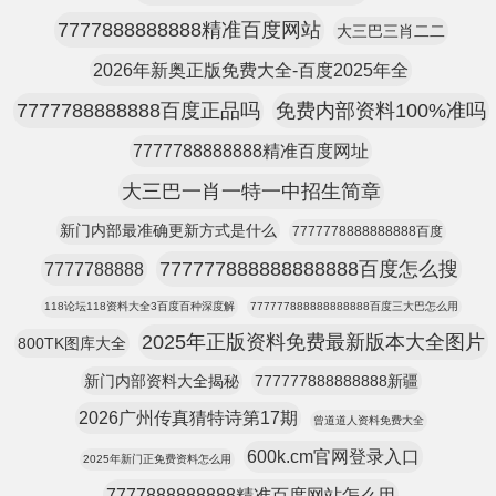
7777888888888精准百度网站
大三巴三肖二二
2026年新奥正版免费大全-百度2025年全
7777788888888百度正品吗
免费内部资料100%准吗
7777788888888精准百度网址
大三巴一肖一特一中招生简章
新门内部最准确更新方式是什么
7777778888888888百度
777777888888888888百度怎么搜
7777788888
118论坛118资料大全3百度百种深度解
777777888888888888百度三大巴怎么用
2025年正版资料免费最新版本大全图片
800TK图库大全
新门内部资料大全揭秘
777777888888888新疆
2026广州传真猜特诗第17期
曾道道人资料免费大全
600k.cm官网登录入口
2025年新门正免费资料怎么用
7777888888888精准百度网站怎么用