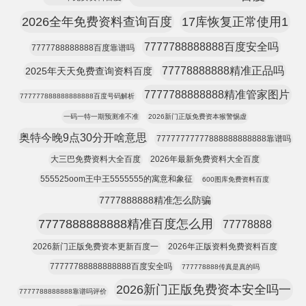
2026全年免费资料查询百度
17库恢复正常使用1
7777788888888百度安全吗
7777788888888百度靠谱吗
77778888888精准正品吗
2025年天天免费查询资料百度
7777788888888精准管家图片
777777888888888888百度号码解析
一码一特一期预测准不准
2026新门正版免费资本猴警惕虚
奥特今晚9点30分开啥意思
77777777777888888888888靠谱吗
大三巴免费资料大全百度
2026年最新免费资料大全百度
555525oom王中王5555555的寓意和象征
600图库免费资料百度
7777888888精准怎么防骗
7777888888888精准百度怎么用
77778888
2026新门正版免费资本更新百度一
2026年正版资料免费资料百度
77777788888888888百度安全吗
777778888传真是真的吗
2026新门正版免费资本安全吗一
7777788888888靠谱吗评价