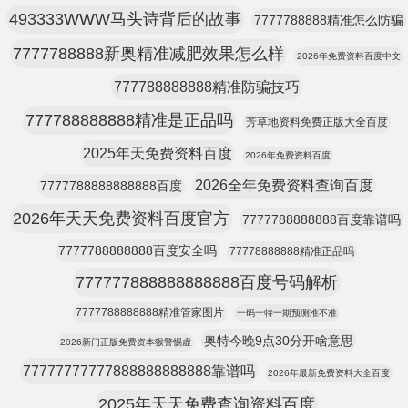
493333WWW马头诗背后的故事
7777788888精准怎么防骗
7777788888新奥精准减肥效果怎么样
2026年免费资料百度中文
777788888888精准防骗技巧
777788888888精准是正品吗
芳草地资料免费正版大全百度
2025年天免费资料百度
2026年免费资料百度
2026全年免费资料查询百度
7777788888888888百度
2026年天天免费资料百度官方
7777788888888百度靠谱吗
7777788888888百度安全吗
77778888888精准正品吗
777777888888888888百度号码解析
7777788888888精准管家图片
一码一特一期预测准不准
奥特今晚9点30分开啥意思
2026新门正版免费资本猴警惕虚
77777777777888888888888靠谱吗
2026年最新免费资料大全百度
2025年天天免费查询资料百度