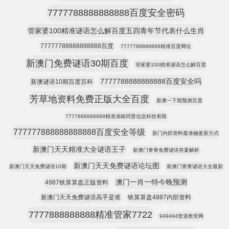
7777788888888888百度安全密码
管家婆100精准谜语怎么解百度五四青年节代表什么生肖
77777788888888888百度
7777788888888精准百度网址
新澳门免费谜语30期百度
管家婆100精准谜语怎么解百度
7777788888888888百度安全吗
新澳谜语10期百度百科
芳草地资料免费正版大全百度
新澳一下期预测百度
7777888888888精准湖南同普信息科技有限
777777888888888888百度安全等级
新门内部资料最准确更新方式
新澳门天天精准大全谜语王子
新澳门青青免费谜语答案解析
新澳门天天免费谜语论坛图
新澳门天天免费谜语10期
新澳门青青谜语大全最新
澳门一肖一特今晚预测
4987铁算算盘正版资料
新澳门天天免费谜语高手是谁
铁算算盘4887内部资料
7777888888888精准管家7722
949494曾道救世网