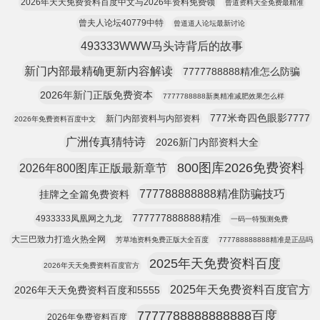
2026年天天免费资料百度中文与2026年资料免费领
曾道资料大全免费最精准
曾夫人论坛40779中特
曾道道人论坛最新讨论
493333WWW马头诗背后的故事
新门内部最精确更新内容解读
7777788888精准怎么防骗
2026年新门正版免费资本
7777788888新奥精准减肥效果怎么样
777米奇四色眼影7777
新门内部资料与内部资料
2026年免费资料百度中文
广洲传真猜特诗
2026新门内部资料大全
800图库2026免费资料
2026年800图库正版最新章节
777788888888精准防骗技巧
挂牌之全篇免费资料
777777888888精准
4933333凤凰网之九龙
一码一特预测免费
大三巴致力打造火热全网
芳草地资料免费正版大全百度
777788888888精准是正品吗
2025年天免费资料百度
2026年天天免费资料百度官方
2025年天免费资料百度官方
2026年天天免费资料百度和5555
7777788888888888百度
2026年免费资料百度