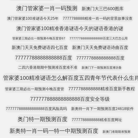
澳门管家婆一肖一码预测
新澳门大三巴600图库
澳门管家婆100准谜语今天25年
7777788888精准一肖一码的背景故事没查
澳门管家婆100精准香港谜语今天的谜语香港的谜
管家婆三期必出一期预测今晚百度管67
777777888888888888百度三大巴怎么用
新澳门天天免费谜语四七百度
新澳门天天免费谜语诗曲百度
77777788888888888百度
7777778888888888百度
二四六香港期期中预测准百度准不准
新澳门下一期预测百度潍坊鲁
管家婆100精准谜语怎么解百度五四青年节代表什么生
7777788888888精准百度新手教程
管家婆三期必出一期预测今晚百度管
777777888888888888百度安全等级
777777888888888888百度风险高吗
新奥特一肖下一期预测百度24618软件
奥门特一期预测百度
7777788888888精准百度网址
新奥特一肖一码一特一中期预测百度
新澳门准期期准预测