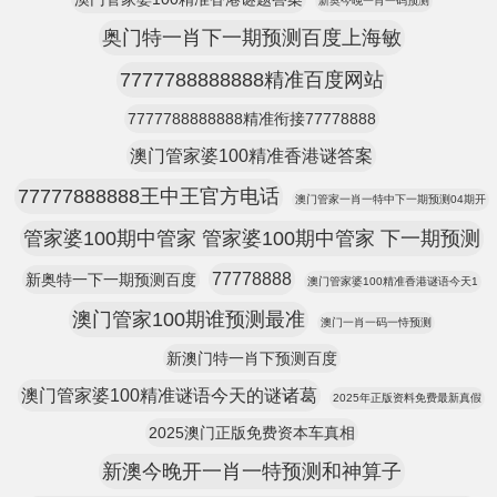
新奥今晚一肖一码预测
奥门特一肖下一期预测百度上海敏
7777788888888精准百度网站
7777788888888精准衔接77778888
澳门管家婆100精准香港谜答案
77777888888王中王官方电话
澳门管家一肖一特中下一期预测04期开
管家婆100期中管家 管家婆100期中管家 下一期预测
77778888
新奥特一下一期预测百度
澳门管家婆100精准香港谜语今天1
澳门管家100期谁预测最准
澳门一肖一码一恃预测
新澳门特一肖下预测百度
澳门管家婆100精准谜语今天的谜诸葛
2025年正版资料免费最新真假
2025澳门正版免费资本车真相
新澳今晚开一肖一特预测和神算子