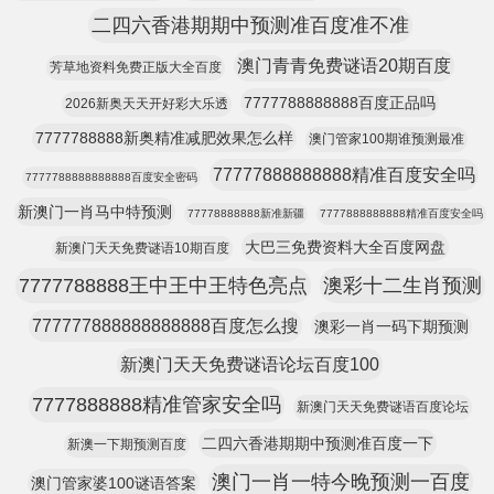
二四六香港期期中预测准百度准不准
澳门青青免费谜语20期百度
芳草地资料免费正版大全百度
7777788888888百度正品吗
2026新奥天天开好彩大乐透
7777788888新奥精准减肥效果怎么样
澳门管家100期谁预测最准
77777888888888精准百度安全吗
7777788888888888百度安全密码
新澳门一肖马中特预测
77778888888新准新疆
7777888888888精准百度安全吗
大巴三免费资料大全百度网盘
新澳门天天免费谜语10期百度
7777788888王中王中王特色亮点
澳彩十二生肖预测
777777888888888888百度怎么搜
澳彩一肖一码下期预测
新澳门天天免费谜语论坛百度100
7777888888精准管家安全吗
新澳门天天免费谜语百度论坛
二四六香港期期中预测准百度一下
新澳一下期预测百度
澳门一肖一特今晚预测一百度
澳门管家婆100谜语答案