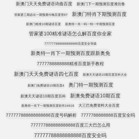
新澳门天天免费谜语诗曲百度
新澳门下一期预测百度潍坊鲁
新澳门特肖下期预测百度
管家婆三期必出一期预测今晚百度管67
新澳门精准10期谜语百度
新奥特一肖一码一特一中期预测百度
管家婆100精准谜语怎么解百度你全家
777777888888888888百度安全等级
新奥特一肖下一期预测百度跟新奥免
7777788888888精准百度新手教程
新澳门天天免费谜语四七百度
新澳天天谜语10期百度百科大全
奥门特一期预测百度
新澳门免费谜语10期百度4
新澳免费谜语10期百度
新澳天天谜语10期百度百科
大三巴免费资料大全百度
新奥特一肖下一期预测百度软件24618
777777888888888888百度号码解析
7777788888888百度安全吗
777777888888888888百度三大巴怎么用
77777788888888888百度安全吗