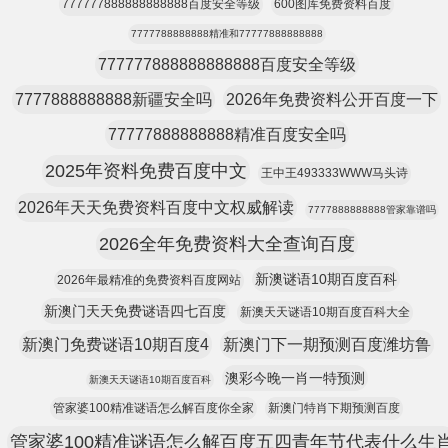
777777888888888888百度安全等级
600图库免费资料百度
7777788888888精准和77777888888888
777777888888888888百度安全等级
7777888888888新疆安全吗
2026年免费资料公开百度一下
77777888888888精准百度安全吗
2025年资料免费百度中文
王中王493333WWW马头诗
2026年天天免费资料百度中文权威解读
7777888888888管家靠谱吗
2026全年免费资料大全查询百度
新澳谜语10期百度百科
2026年最精准的免费资料百度网站
新澳门天天免费谜语四七百度
新澳天天谜语10期百度百科大全
新澳门免费谜语10期百度4
新澳门下一期预测百度潍坊鲁
澳彩今晚一肖一特预测
新澳天天谜语10期百度百科
管家婆100精准谜语怎么解百度你全家
新澳门特肖下期预测百度
管家婆100精准谜语怎么解百度五四青年节代表什么生