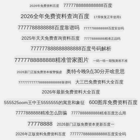
7777788888888888百度
2026年免费资料百度
2026全年免费资料查询百度
17库恢复正常使用1
7777788888888百度靠谱吗
7777788888888百度安全吗
2025年天天免费查询资料百度
77778888888精准正品吗
777777888888888888百度号码解析
7777788888888精准管家图片
一码一特一期预测准不准
奥特今晚9点30分开啥意思
2026新门正版免费资本猴警惕虚
大三巴免费资料大全百度
77777777777888888888888靠谱吗
2026年最新免费资料大全百度
600图库免费资料百度
555525oom王中王5555555的寓意和象征
7777888888精准怎么防骗
7777888888888精准百度怎么用
77778888
2026新门正版免费资本更新百度一
2026年正版资料免费资料百度
77777788888888888百度安全吗