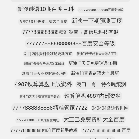
新澳谜语10期百度百科
7777788888888888百度安全吗
新澳一下期预测百度
芳草地资料免费正版大全百度
7777888888888精准湖南同普信息科技有限
777777888888888888百度安全等级
新门内部资料最准确更新方式
新澳门天天精准大全谜语王子
新澳门天天免费谜语10期
新澳门青青免费谜语答案解析
新澳门青青谜语大全最新
新澳门天天免费谜语论坛图
4987铁算算盘正版资料
澳门一肖一特今晚预测
铁算算盘4887内部资料
新澳门天天免费谜语高手是谁
7777888888888精准管家7722
949494曾道救世网
大三巴免费资料大全百度
7777788888888精准百度网址
7777788888888精准百度新手教程
7777788888888888百度