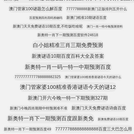
澳门管家100谜题怎么解百度
7777788888新澳门正版排列五开什么
新澳门精准10期谜语百度
百度预测四肖四码准确吗
新澳门天天免费谜语10期百度,不吃饭吃啥呢
澳门一肖一特今晚预测资料
新奥特一肖下一期预测百度软件24618
白小姐精准三肖三期免费预测
新澳谜语10期百度百科大全及答案
新奥特一肖一码一特一中期预测百度
7777777777788888882325
澳门管家婆100精准香港谜语今天的谜什么
澳门管家婆100精准香港谜语今天的谜12
新澳门开六今晚一特一下期预测327期
新澳门天天免费谜语诗曲百度
新澳门今晚四肖期期中特预测准不准
新奥特一肖下一期预测百度跟新奥免
新澳免费谜语10期百度
777777888888888888百度三大巴怎么用
新奥特一肖下一期预测百度49