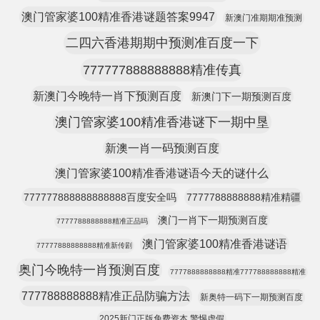
澳门管家婆100精准香港谜题答案9947
新澳门准期期准预测
二四六香港期期中预测准百度一下
777777888888888精准传真
新澳门今晚特一肖下预测百度
新澳门下一期预测百度
澳门管家婆100精准香港谜下一期中垦
新澳一肖一码预测百度
澳门管家婆100精准香港谜语今天的谜什么
777777888888888888百度安全吗
7777788888888精准精疆
澳门一肖下一期预测百度
7777788888888精准正品吗
澳门管家婆100精准香港谜语
77777888888888精准新传剧
奥门今晚特一肖预测百度
7777888888888精准777788888888精准
777788888888精准正品防骗方法
新奥特一码下一期预测百度
2025新门正版免费资本,警惕虚假