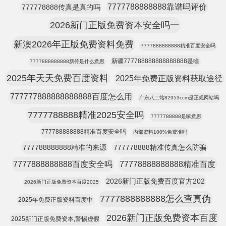
7777788888888靠谱吗评价
777778888传真是真的吗
2026新门正版免费资本安全吗一
新澳2026年正版免费资料免费
7777888888888精准百度安全吗
新疆777788888888888888是啥
7777888888888新传是什么意思
2025年天天免费百度资料
2025年免费正版资料获取途径
777777888888888888百度怎么用
广东八二站82953ccm是正规网站吗
7777788888精准2025安全吗
7777788888是嘛意思
777788888888精准百度安全吗
内部资料100%免费准吗
777788888888精准的来源
777778888精准传真怎么防骗
7777888888888百度安全吗
77778888888888精准百度
2026新门正版免费百度官方202
2026新门正版免费资本百度2025
7777888888888怎么查真伪
2025年免费正版资料百度中
2026新门正版免费资本百度
2025新门正版免费资本,警惕虚假