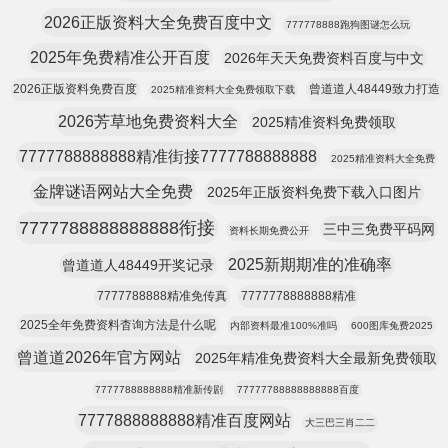
2026正版资料大全免费百度中文
777778888跑狗图谜怎么玩
2025年免费精准公开百度
2026年天天免费资料百度与中文
2026正版资料免费百度
曾道道人48449致力打造
2025精准资料大全免费领取下载
2026芳草地免费资料大全
2025精准资料免费领取
7777788888888精准街接7777788888888
2025精准资料大全免费
金牌谜语网站大全免费
2025年正版资料免费下载入口图片
7777788888888888衔接
三中三免费平码网
资料长期免费公开
2025新期期准的准确率
曾道道人48449开奖记录
7777788888精准免传真
7777778888888精准
2025全年免费资料杳询方法是什么呢
内部资料最准100%准吗
600图库兔费2025
曾道道2026年官方网站
2025年精准免费资料大全最新免费领取
7777788888888精准新传剧
77777788888888888百度
7777888888888精准百度网站
大三巴三肖二二