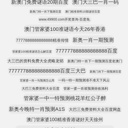
新澳门免费谜语20期百度
澳门大三巴一肖一码
新奥门特一肖下预测百度
澳门精准资料10期谜语百度
www.49900.com开奖查询-百度免.
澳门管家婆100准谜语今天26年香港
新奥一肖一期预测
7777888888888888精准传情
777777888888888888百度
管家婆100精准谜语怎么解百度
大三巴的资料免费大全虎略龙韬
新奥门特一肖下一期预测百度老澳门
777777888888888888百度三大巴
新奥门肖下一期预测百度
一码一特一期预测准不准天下风云
官家婆一肖一马预测怎么用
大巴三免费资料大全百度
管家一婆一肖谁预测坐收渔利
管家婆一中一特预测桃花羊红公子醉
新奥今晚特一肖预测A1S
大巴三免费资料大全百度网盘
澳门管家婆100精准香港谜好天天徐州