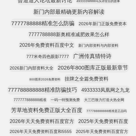
曾道道人论坛最新讨论
493333WWW马头诗背后的故事
新门内部最精确更新内容解读
7777788888精准怎么防骗
2026年新门正版免费资本
7777788888新奥精准减肥效果怎么样
2026年免费资料百度中文
新门内部资料与内部资料
广洲传真猜特诗
777米奇四色眼影7777
2026年800图库正版最新章节
2026新门内部资料大全
挂牌之全篇免费资料
800图库2026免费资料
777788888888精准防骗技巧
4933333凤凰网之九龙
777777888888精准
一码一特预测免费
大三巴致力打造火热全网
芳草地资料免费正版大全百度
777788888888精准是正品吗
2026年天天免费资料百度官方
2025年天免费资料百度
2026年天天免费资料百度和5555
2025年天免费资料百度官方