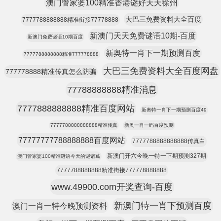
澳门管家婆100精准香港谜好天天徐州
大巴三免费资料大全百度
7777788888888精准衔接77778888
新澳门天天免费谜语10期-百度
新澳门免费谜语10期百度
新奥特一肖下一期预测百度
7777788888888精准777778888
大巴三免费资料大全百度网盘
777778888精准传真怎么防骗
77788888888精准消息
7777888888888精准百度网站
新奥特一肖下一期预测百度49
7777788888888888精准传真
新奥一肖一码百度预测
77777777788888888百度网站
7777788888888888传真白
新澳门开六今晚一特一下期预测327期
澳门管家婆100精准谜语今天的谜诸葛
7777788888888精准街接777778888888
www.49900.com开奖查询-百度
新澳门特一肖下预测百度
澳门一肖一特今晚预测资料