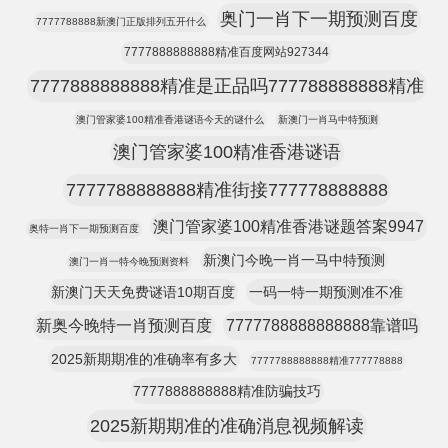
奥门一肖下一期预测百度
7777788888新澳门正版排列五开什么
7777888888888精准百度网站927344
7777888888888精准是正品吗777788888888精准
澳门管家婆100精准香港谜语今天的谜什么
新澳门一肖马中特预测
澳门管家婆100精准香港谜语
7777788888888精准街接777778888888
澳门管家婆100精准香港谜题答案9947
奥特一肖下一期预测百度
新澳门今晚一肖一马中特预测
澳门一肖一特今晚预测资料
新澳门天天免费谜语10期百度
一码一特一期预测准不准
新奥今晚特一肖预测百度
7777788888888888靠谱吗
2025新期期准的准确率有多大
7777788888888精准777778888
7777888888888精准防骗技巧
2025新期期准的准确消息视频解读