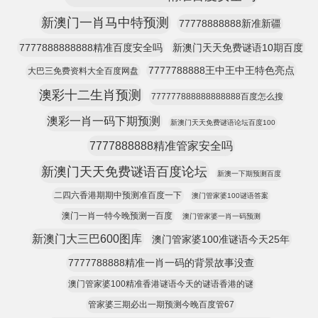
新澳门一肖马中特预测
77778888888新准新疆
7777888888888精准百度安全吗
新澳门天天免费谜语10期百度
7777788888王中王中王特色亮点
大巴三免费资料大全百度网盘
澳彩十二生肖预测
777777888888888888百度怎么搜
澳彩一肖一码下期预测
新澳门天天免费谜语论坛百度100
7777888888精准管家安全吗
新澳门天天免费谜语百度论坛
新澳一下期预测百度
二四六香港期期中预测准百度一下
澳门管家婆100谜语答案
澳门一肖一特今晚预测一百度
澳门管家婆一肖一码预测
新澳门大三巴600图库
澳门管家婆100准谜语今天25年
7777788888精准一肖一码的背景故事没查
澳门管家婆100精准香港谜语今天的谜语香港的谜
管家婆三期必出一期预测今晚百度管67