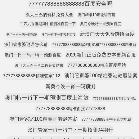
777777888888888888百度安全吗
澳大三巴的资料免费大全
澳门精准10期谜语百度
二四六香港期期中预测准百度一下
奥门今晚特一肖预测百度
新澳门天天免费谜语百度
奥门一肖一码一恃预测
澳门一肖下一期预测百度
澳门管家婆谜语怎么猜
7777788888888精准衔接和777788888888精准新
2026新门正版免费资本更新百度
澳门一肖一码一特一预测百度
7777888888888精准百度网站
澳门大三巴一肖二肖开奖结果
澳门管家婆100精准香港谜题答案
7777788888888精准管家112
新奥今晚一肖一码预测
奥门特一肖下一期预测百度上海敏
7777788888888精准百度网站
7777788888888精准衔接77778888
澳门管家婆100精准香港谜答案
77777888888王中王官方电话
澳门管家一肖一特中下一期预测04期开