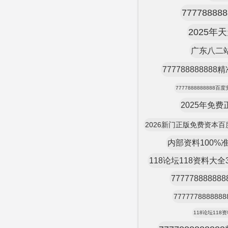
7777888
2025年
广东八二站
77778888888
7777888888888百
2025年免
2026新门正版免费资本百
内部资料100%
118论坛118资料大
7777788888
777777888888
118论坛11