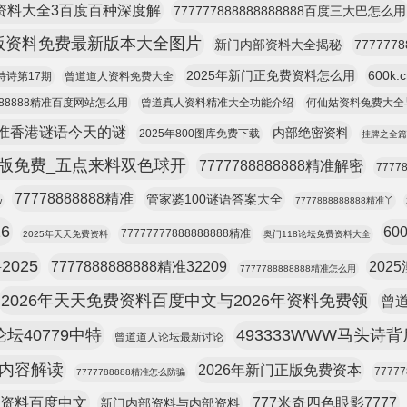
18资料大全3百度百种深度解
777777888888888888百度三大巴怎么用
正版资料免费最新版本大全图片
新门内部资料大全揭秘
777777
2025年新门正免费资料怎么用
600k
特诗第17期
曾道道人资料免费大全
8888888精准百度网站怎么用
曾道真人资料精准大全功能介绍
何仙姑资料兔费大全与
精准香港谜语今天的谜
内部绝密资料
2025年800图库免费下载
挂牌之全篇1
正版免费_五点来料双色球开
7777788888888精准解密
7777
77778888888精准
管家婆100谜语答案大全
w
7777888888888精准丫
6
6
77777777888888888精准
2025年天天免费资料
奥门118论坛免费资料大全
2025
7777888888888精准32209
202
7777788888888精准怎么用
2026年天天免费资料百度中文与2026年资料免费领
曾
坛40779中特
493333WWW马头诗
曾道道人论坛最新讨论
内容解读
2026年新门正版免费资本
777
7777788888精准怎么防骗
费资料百度中文
777米奇四色眼影7777
新门内部资料与内部资料