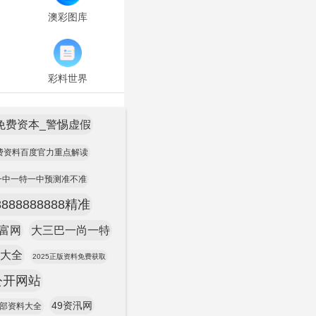
澳彩图库
彩料世界
版免费资本_警惕虚假
免费资料百度官力重点解读
一中一特一中预测准不准
8888888888精准
横富网
大三巴一尚一特
费大全
2025正版资料免费获取
公开网站
49资汛网
部资料大全