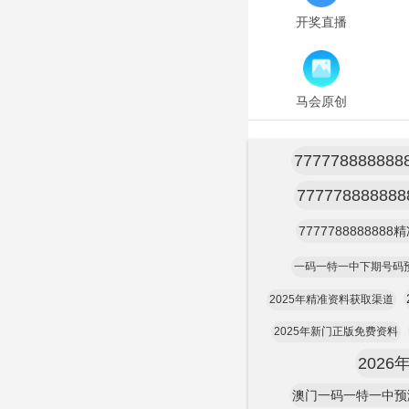
开奖直播
马会原创
777778888
7777788888
777778888888
一码一特一中下期号码
2025年精准资料获取渠道
2025年新门正版免费资料
202
澳门一码一特一中预