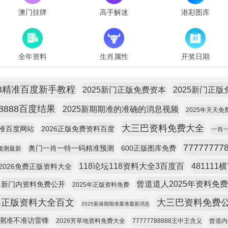
澳门挂牌
高手解迷
港彩图库
全年资料
生肖属性
开奖日期
8888精准百度新手教程
2025新门正版免费资本
2025新门正
888888百度结果
2025新期期准的准确的消息视频
2025年天天
大三巴资料免费大全
8精准百度网站
2026正版免费资料百度
一肖
77777777
奥门一肖一特一码精准预测
600正版图库免费
预测最新
118论坛118资料大全3百度百
481111
2026免费正版资料大全
曾道道人2025年资料免
新门内资料免费公开
2025年正版资料免费
6年正版资料大全百文
大三巴资料免费
2025新港期期准最准最新消息
测准不准访雷锋
2026芳草地资料免费大全
77777788888王中王含义
曾道内