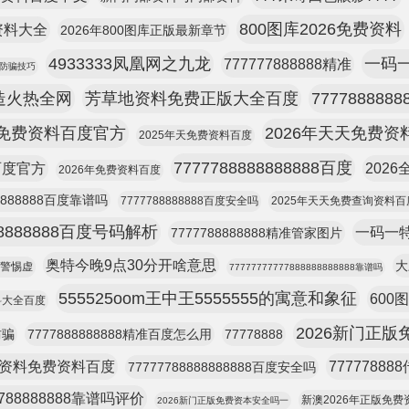
800图库2026免费资料
资料大全
2026年800图库正版最新章节
4933333凤凰网之九龙
一码
777777888888精准
精准防骗技巧
造火热全网
芳草地资料免费正版大全百度
77778888
天免费资料百度官方
2026年天天免费资
2025年天免费资料百度
7777788888888888百度
百度官方
202
2026年免费资料百度
88888888百度靠谱吗
7777788888888百度安全吗
2025年天天免费查询资料百
888888888百度号码解析
一码一
7777788888888精准管家图片
奥特今晚9点30分开啥意思
大
猴警惕虚
77777777777888888888888靠谱吗
555525oom王中王5555555的寓意和象征
600
料大全百度
2026新门正
防骗
7777888888888精准百度怎么用
77778888
版资料免费资料百度
7777788
77777788888888888百度安全吗
7788888888靠谱吗评价
新澳2026年正版免费
2026新门正版免费资本安全吗一