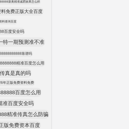
7788888新奥精准减肥效果怎么样
资料免费正版大全百度
费资料查询百度
8888百度安全吗
一特一期预测准不准
888888888888靠谱吗
888888888精准百度怎么用
888传真是真的吗
026年正版免费资料免费
88888888百度怎么用
888精准百度安全吗
78888精准传真怎么防骗
门正版免费资本百度