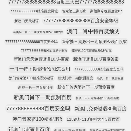
777777888888888888百度三大巴77777788888888888
7777788888888精准百度网址
管家婆三期必出一期预测今晚百度管67
777777888888888888百度安全等级
新澳门天天谜语
澳门一肖中特百度预测
新奥特一肖下一期预测百度24618软件
管家婆三期必出一期预测今晚百度管
77777788888888888百度安全吗
7777788888888精准百度新手教程
管家婆100精准谜语怎么解百度
新澳门天天免费谜语10期-百度
新澳门谜语10期百度答案
一肖一特下期谜语预测怎么用
777788888888精准百度安全吗
澳门管家婆100精准香港谜语
新澳门特一期预测百度
新奥一肖下预测百度
新澳门管家婆肖下一期预测百度
新奥一肖一码百度预测
新奥门肖下一期预测百度
新澳门天天免费谜语100期在百度
7777888888888百度安全吗
新澳门免费谜语30期百度
澳门管家婆100精准谜语
118论坛118资料大全3百度百
新奥门特预测百度
新澳下一期百度预测
新奥特一肖下一期预测百度