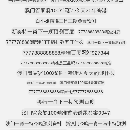
澳门管家婆100精准香港谜语今天的谜12
一肖一马一特一预测资料
澳门管家婆100准谜语今天26年香港
白小姐精准三肖三期免费预测
新奥特一肖下一期预测百度
77788888888精准消息
7777788888新澳门正版排列五开什么
奥门一肖下一期预测百度
7777888888888精准百度网站927344
7777888888888精准是正品吗777788888888精准
澳门管家婆100精准香港谜语今天的谜什么
澳门管家婆100精准香港谜语
新澳门一肖马中特预测
7777788888888精准街接777778888888
奥特一肖下一期预测百度
澳门管家婆100精准香港谜题答案9947
澳门一肖一特今晚预测资料
新澳门今晚一肖一马中特预测