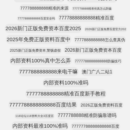
777788888888精准的来源
777778888精准传真怎么防骗
77778888888888精准百度
7777888888888百度安全吗
2026新门正版免费资本百度2025
2026新门正版免费百度官方202
2025年免费正版资料百度中
7777888888888怎么查真伪
2026新门正版免费资本百度
2025新门正版免费资本,警惕虚假
内部资料100%真中怎么弄
7777788888888888防骗技巧
7777888888888来电干嘛
澳门广八二站1
内部资料100%准吗
7777788888888精准百度新手教程
7777788888888888百度结果
2026正版免费资料百度
7777788888精准防骗靠谱吗
118论坛118资料大全3百度百
内部资料最准100%准吗
77777788888888888百度