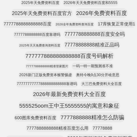
2025年天免费资料百度
2026年天天免费资料百度和5555
2026年免费资料百度
2025年天免费资料百度官方
7777788888888888百度
17库恢复正常使用1
2026全年免费资料查询百度
7777788888888百度安全吗
7777788888888百度靠谱吗
77778888888精准正品吗
2025年天天免费查询资料百度
777777888888888888百度号码解析
一码一特一期预测准不准
7777788888888精准管家图片
2026新门正版免费资本猴警惕虚
奥特今晚9点30分开啥意思
77777777777888888888888靠谱吗
大三巴免费资料大全百度
2026年最新免费资料大全百度
555525oom王中王5555555的寓意和象征
7777888888精准怎么防骗
600图库免费资料百度
7777888888888精准百度怎么用
77778888