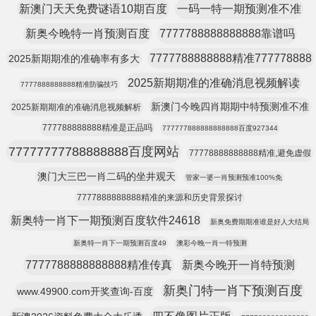
新澳门天天免费谜语10期百度
一码一特一期预测准不准
新奥今晚特一肖预测百度
7777788888888888靠谱吗
7777788888888精准777778888
2025新期期准的准确率有多大
2025新期期准的准确消息视频解读
7777888888888精准防骗技巧
新澳门今晚四肖期期中特预测准不准
2025新期期准的准确消息视频解析
777788888888精准是正品吗
777777888888888888百度927344
77777777788888888百度网站
77778888888888精准,避免虚假
澳门大三巴一肖二码的坐井观天
管家一婆一肖预测预准100%免
7777888888888精准的来源和历史背景探讨
新奥特一肖下一期预测百度软件24618
新奥免费期期准谁是好人大结局
新奥特一肖下一期预测百度49
澳彩今晚一肖一特预测
7777788888888888精准传真
新奥今晚开一肖特预测
新奥门特一肖下预测百度
www.49900.com开奖查询-百度