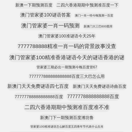
新澳一下期预测百度
二四六香港期期中预测准百度一下
澳门管家婆100谜语答案
澳门一肖一特今晚预测一百度
澳门管家婆一肖一码预测
新澳门大三巴600图库
澳门管家婆100准谜语今天25年
7777788888精准一肖一码的背景故事没查
澳门管家婆100精准香港谜语今天的谜语香港的谜
管家婆三期必出一期预测今晚百度管67
777777888888888888百度三大巴怎么用
新澳门天天免费谜语四七百度
新澳门天天免费谜语诗曲百度
7777778888888888百度
77777788888888888百度
二四六香港期期中预测准百度准不准
新澳门下一期预测百度潍坊鲁
管家婆100精准谜语怎么解百度五四青年节代表什么生肖